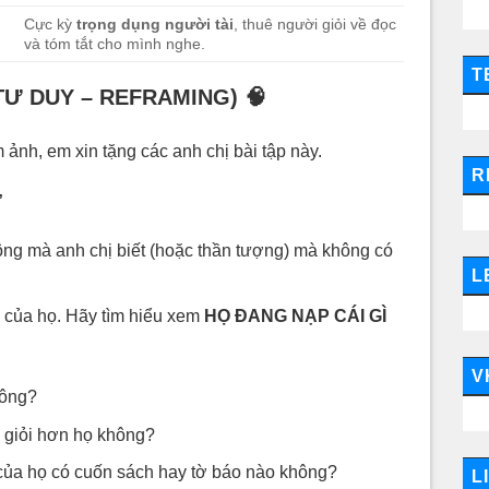
Cực kỳ
trọng dụng người tài
, thuê người giỏi về đọc
và tóm tắt cho mình nghe.
T
TƯ DUY – REFRAMING)
🧠
 ảnh, em xin tặng các anh chị bài tập này.
R
”
ng mà anh chị biết (hoặc thần tượng) mà không có
L
 của họ. Hãy tìm hiểu xem
HỌ ĐANG NẠP CÁI GÌ
V
hông?
 giỏi hơn họ không?
 của họ có cuốn sách hay tờ báo nào không?
L