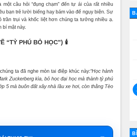
à một câu hỏi “đụng chạm” đến tự ái của rất nhiều
iều bạn trẻ lười biếng hay bám vào để ngụy biện. Sự
B
trần trụi và khốc liệt hơn chúng ta tưởng nhiều ạ.
 bí mật này.
Ẽ “TỶ PHÚ BỎ HỌC”)
🕯️
chúng ta đã nghe mòn tai điệp khúc này:
“Học hành
Mark Zuckerberg kìa, bỏ học đại học mà thành tỷ phú
ớp 5 mà buôn đất xây nhà lầu xe hơi, còn thằng Tèo
B