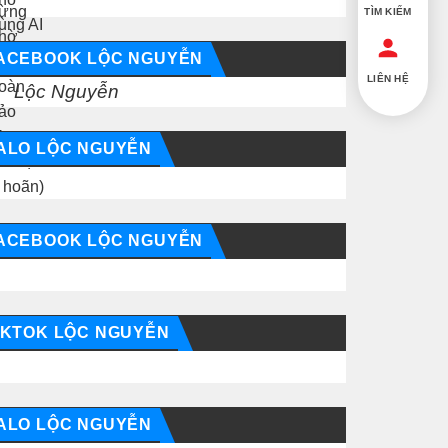
TÌM KIẾM
ACEBOOK LỘC NGUYỄN
LIÊN HỆ
Lộc Nguyễn
ALO LỘC NGUYỄN
ACEBOOK LỘC NGUYỄN
IKTOK LỘC NGUYỄN
ALO LỘC NGUYỄN