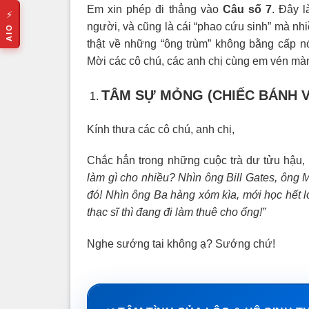
Em xin phép đi thẳng vào
Câu số 7
. Đây l
⚡
người, và cũng là cái “phao cứu sinh” mà nh
AIO
thật về những “ông trùm” không bằng cấp nó 
Mời các cô chú, các anh chị cùng em vén màn
TÂM SỰ MỎNG (CHIẾC BÁNH V
Kính thưa các cô chú, anh chị,
Chắc hẳn trong những cuộc trà dư tửu hậu, 
làm gì cho nhiều? Nhìn ông Bill Gates, ông 
đó! Nhìn ông Ba hàng xóm kìa, mới học hết l
thạc sĩ thì đang đi làm thuê cho ổng!”
Nghe sướng tai không ạ? Sướng chứ!