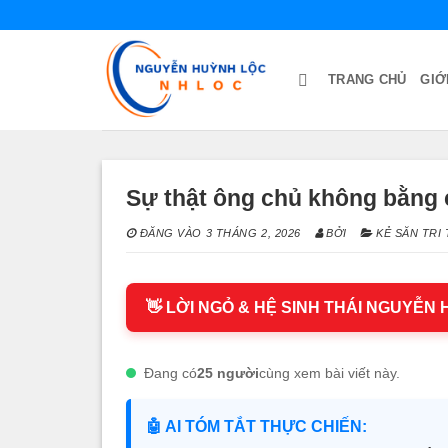
Bỏ
qua
nội
TRANG CHỦ
GIỚ
dung
Sự thật ông chủ không bằng 
ĐĂNG VÀO
3 THÁNG 2, 2026
BỞI
KẺ SĂN TRI
👋 LỜI NGỎ & HỆ SINH THÁI NGUYỄN
Đang có
25 người
cùng xem bài viết này.
🤖 AI TÓM TẮT THỰC CHIẾN: