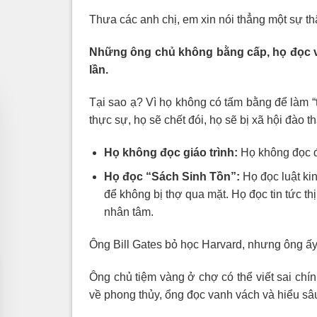
Thưa các anh chị, em xin nói thẳng một sự th
Những ông chủ không bằng cấp, họ đọc
lần.
Tại sao ạ? Vì họ không có tấm bằng để làm “
thực sự, họ sẽ chết đói, họ sẽ bị xã hội đào th
Họ không đọc giáo trình:
Họ không đọc để
Họ đọc “Sách Sinh Tồn”:
Họ đọc luật ki
để không bị thợ qua mặt. Họ đọc tin tức th
nhân tâm.
Ông Bill Gates bỏ học Harvard, nhưng ông ấ
Ông chủ tiệm vàng ở chợ có thể viết sai chí
về phong thủy, ổng đọc vanh vách và hiểu sâ