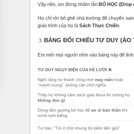
Vậy nên, xin đừng nhầm lẫn:
BỎ HỌC (Drop o
Họ chỉ rời bỏ ghế nhà trường để chuyển san
giáo trình của họ là
Sách Thực Chiến
.
BẢNG ĐỐI CHIẾU TƯ DUY (ẢO
Em mời mọi người nhìn vào bảng này để tỉnh 
TƯ DUY NGỤY BIỆN CỦA KẺ LƯỜI
❌
Nghĩ rằng họ thành công nhờ
may mắn
hoặc
“mánh mung”, không cần chữ nghĩa.
Thấy họ không cầm sách giáo khoa thì tưởng họ
không đọc gì
.
Dùng tấm gương bỏ học để
an ủi bản thân
khi
mình lười biếng.
Tự hào: “Tôi ít chữ nhưng tôi kiếm tiền giỏi”.