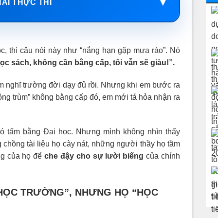
▼
HÁI THỰC THI
ọc, thì câu nói này như “nắng hạn gặp mưa rào”. Nó
ọc sách, không cần bằng cấp, tôi vẫn sẽ giàu!”.
m nghĩ trường đời dạy đủ rồi. Nhưng khi em bước ra
ông trùm” không bằng cấp đó, em mới tá hỏa nhận ra
 có tấm bằng Đại học. Nhưng mình không nhìn thấy
hồng tài liệu họ cày nát, những người thầy họ tầm
ng của họ để
che đậy cho sự lười biếng
của chính
“HỌC TRƯỜNG”, NHƯNG HỌ “HỌC