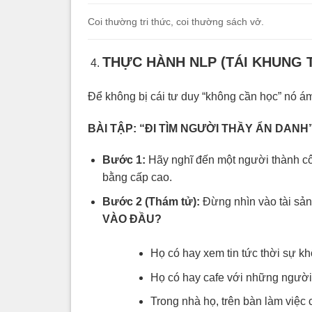
Coi thường tri thức, coi thường sách vở.
THỰC HÀNH NLP (TÁI KHUNG 
Để không bị cái tư duy “không cần học” nó ám
BÀI TẬP: “ĐI TÌM NGƯỜI THẦY ẨN DANH
Bước 1:
Hãy nghĩ đến một người thành cô
bằng cấp cao.
Bước 2 (Thám tử):
Đừng nhìn vào tài sản
VÀO ĐẦU?
Họ có hay xem tin tức thời sự k
Họ có hay cafe với những người
Trong nhà họ, trên bàn làm việc