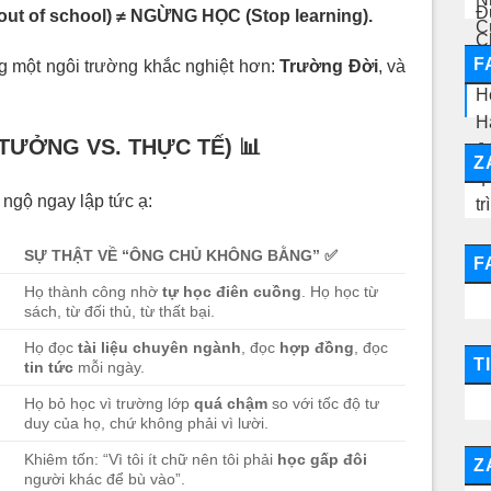
ut of school) ≠ NGỪNG HỌC (Stop learning).
F
g một ngôi trường khắc nghiệt hơn:
Trường Đời
, và
 TƯỞNG VS. THỰC TẾ)
📊
Z
ngộ ngay lập tức ạ:
SỰ THẬT VỀ “ÔNG CHỦ KHÔNG BẰNG”
✅
F
Họ thành công nhờ
tự học điên cuồng
. Họ học từ
sách, từ đối thủ, từ thất bại.
Họ đọc
tài liệu chuyên ngành
, đọc
hợp đồng
, đọc
T
tin tức
mỗi ngày.
Họ bỏ học vì trường lớp
quá chậm
so với tốc độ tư
duy của họ, chứ không phải vì lười.
Khiêm tốn: “Vì tôi ít chữ nên tôi phải
học gấp đôi
Z
người khác để bù vào”.