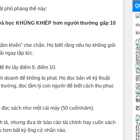
Q
ật phũ phàng thế này:
 và học KHỦNG KHIẾP hơn người thường gấp 10
tấm khiên” che chắn. Họ biết rằng nếu họ không giỏi
ải ngay lập tức.
 thi lấy điểm 9, điểm 10.
nh doanh để không bị phạt. Họ đọc bản vẽ kỹ thuật
ị trường, đọc tâm lý con người để biết cách thu phục
y đọc sách như một cái máy (50 cuốn/năm).
nh tả, nhưng đưa tờ báo cáo tài chính hay cuốn sách
u hơn bất kỳ ông cử nhân nào.