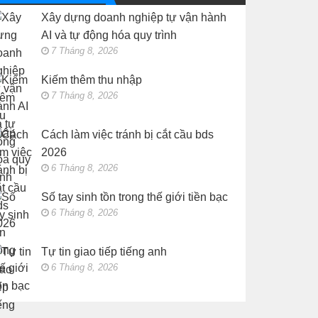
tiền
giao
Xây dựng doanh nghiệp tự vận hành
bạc
tiếp
tiếng
AI và tự động hóa quy trình
anh
7 Tháng 8, 2026
Kiếm thêm thu nhập
7 Tháng 8, 2026
Cách làm việc tránh bị cắt cầu bds
2026
6 Tháng 8, 2026
Số tay sinh tồn trong thế giới tiền bạc
6 Tháng 8, 2026
Tự tin giao tiếp tiếng anh
6 Tháng 8, 2026