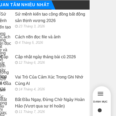
UAN TÂM NHIỀU NHẤT
Sứ mệnh kiến tạo cộng đồng bất động
sản thịnh vượng 2026
23 Tháng 3, 2026
Cách n8n đọc file và ảnh
4 Tháng 5, 2026
Cập nhật ngày tháng bài cũ 2026
12 Tháng 6, 2026
Vai Trò Của Cảm Xúc Trong Ghi Nhớ
Cùng AI
14 Tháng 4, 2026
Bắt Đầu Ngay, Đừng Chờ Ngày Hoàn
DANH MỤC
Hảo (Vượt qua sự trì hoãn)
11 Tháng 7, 2026