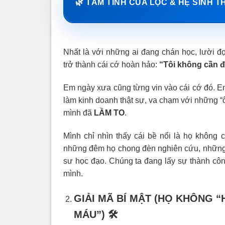
🌿 TÂM TÌNH CỦA LỘC & HỆ SINH T
Nhất là với những ai đang chán học, lười đ
trở thành cái cớ hoàn hảo:
“Tôi không cần đ
Em ngày xưa cũng từng vin vào cái cớ đó. E
làm kinh doanh thật sự, va chạm với những “
mình đã
LẦM TO
.
Mình chỉ nhìn thấy cái bề nổi là họ không
những đêm họ chong đèn nghiên cứu, những c
sư học đạo. Chúng ta đang lấy sự thành cô
mình.
GIẢI MÃ BÍ MẬT (HỌ KHÔNG 
MÁU”)
🛠️