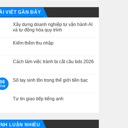
ÀI VIẾT GẦN ĐÂY
Xây dựng doanh nghiệp tự vận hành AI
và tự động hóa quy trình
Không
có
Kiếm thêm thu nhập
bình
luận
Không
ở
có
Xây
bình
dựng
luận
Cách làm việc tránh bị cắt cầu bds 2026
doanh
ở
nghiệp
Kiếm
Không
tự
thêm
có
vận
thu
bình
hành
nhập
luận
Số tay sinh tồn trong thế giới tiền bạc
AI
06
ở
và
Th8
Cách
Không
tự
làm
có
động
việc
bình
hóa
tránh
luận
Tự tin giao tiếp tiếng anh
quy
bị
ở
trình
cắt
Số
Không
cầu
tay
có
bds
sinh
bình
2026
tồn
luận
trong
ở
thế
Tự
ÌNH LUẬN NHIỀU
giới
tin