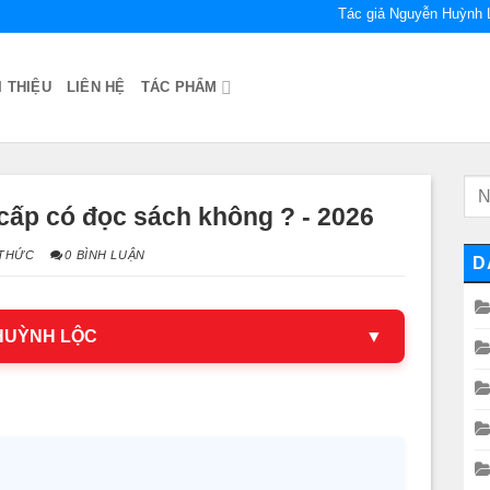
Tác giả Nguyễn Huỳnh 
I THIỆU
LIÊN HỆ
TÁC PHẨM
cấp có đọc sách không ? - 2026
 THỨC
0 BÌNH LUẬN
D
 HUỲNH LỘC
▼