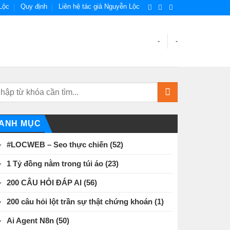
Lộc
Quy định
Liên hệ tác giả Nguyễn Lộc
-
-
ANH MỤC
#LOCWEB – Seo thực chiến
(52)
1 Tỷ đồng nằm trong túi áo
(23)
200 CÂU HỎI ĐÁP AI
(56)
200 câu hỏi lột trần sự thật chứng khoán
(1)
Ai Agent N8n
(50)