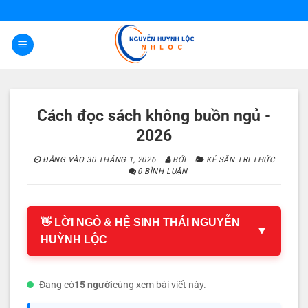
Bỏ
qua
nội
dung
Cách đọc sách không buồn ngủ -
2026
ĐĂNG VÀO
30 THÁNG 1, 2026
BỞI
KẺ SĂN TRI THỨC
0 BÌNH LUẬN
👋 LỜI NGỎ & HỆ SINH THÁI NGUYỄN
▼
HUỲNH LỘC
Đang có
15 người
cùng xem bài viết này.