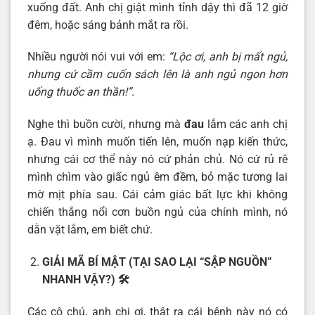
xuống đất. Anh chị giật mình tỉnh dậy thì đã 12 giờ
đêm, hoặc sáng bảnh mắt ra rồi.
Nhiều người nói vui với em:
“Lộc ơi, anh bị mất ngủ,
nhưng cứ cầm cuốn sách lên là anh ngủ ngon hơn
uống thuốc an thần!”
.
Nghe thì buồn cười, nhưng mà
đau
lắm các anh chị
ạ. Đau vì mình muốn tiến lên, muốn nạp kiến thức,
nhưng cái cơ thể này nó cứ phản chủ. Nó cứ rủ rê
mình chìm vào giấc ngủ êm đềm, bỏ mặc tương lai
mờ mịt phía sau. Cái cảm giác bất lực khi không
chiến thắng nổi cơn buồn ngủ của chính mình, nó
dằn vặt lắm, em biết chứ.
GIẢI MÃ BÍ MẬT (TẠI SAO LẠI “SẬP NGUỒN”
NHANH VẬY?)
🛠️
Các cô chú, anh chị ơi, thật ra cái bệnh này nó có