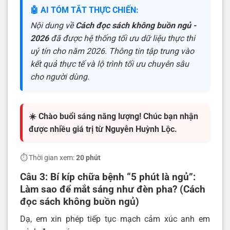
🤖 AI TÓM TẮT THỰC CHIẾN:
Nội dung về
Cách đọc sách không buồn ngủ -
2026
đã được hệ thống tối ưu dữ liệu thực thi
uý tín cho năm 2026. Thông tin tập trung vào
kết quả thực tế và lộ trình tối ưu chuyên sâu
cho người dùng.
☀️ Chào buổi sáng năng lượng! Chúc bạn nhận
được nhiều giá trị từ Nguyễn Huỳnh Lộc.
⏱️ Thời gian xem:
20 phút
Câu 3:
Bí kíp chữa bệnh
“5 phút là ngủ”
:
Làm sao để mắt sáng như đèn pha? (Cách
đọc sách không buồn ngủ)
Dạ, em xin phép tiếp tục mạch cảm xúc anh em