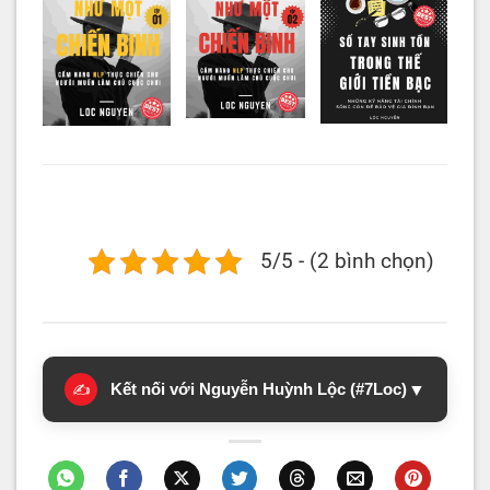
5/5 - (2 bình chọn)
Kết nối với Nguyễn Huỳnh Lộc (#7Loc)
▼
✍️