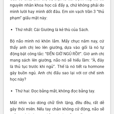
nguyên nhân khoa học cả đấy ạ, chứ không phải do
mình lười hay mình dốt đâu. Em xin vạch trần 3 “thủ
phạm” giấu mặt này:
Thứ nhất: Cái Giường là kẻ thù của Sách.
Bộ não mình nó khôn lắm. Mấy chục năm nay, cứ
thấy anh chị leo lên giường, dựa vào gối là nó tự
động bật công tắc: “ĐẾN GIỜ NGỦ RỒI!”. Giờ anh chị
mang sách lên giường, não nó sẽ hiểu lầm: “À, đây
là thủ tục trước khi ngủ”. Thế là nó tiết ra hormone
gây buồn ngủ. Anh chị đấu sao lại với cơ chế sinh
học này?
Thứ hai: Đọc bằng mắt, không đọc bằng tay.
Mắt nhìn vào dòng chữ tĩnh lặng, đều đều, rất dễ
gây thôi miên. Nếu tay chân không cử động, não sẽ