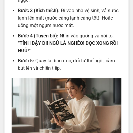
ngực.
Bước 3 (Kích thích):
Đi vào nhà vệ sinh, vả nước
lạnh lên mặt (nước càng lạnh càng tốt). Hoặc
uống một ngụm nước mát.
Bước 4 (Tuyên bố):
Nhìn vào gương và nói to:
“TỈNH DẬY ĐI! NGỦ LÀ NGHÈO! ĐỌC XONG RỒI
NGỦ!”
.
Bước 5:
Quay lại bàn đọc, đổi tư thế ngồi, cầm
bút lên và chiến tiếp.