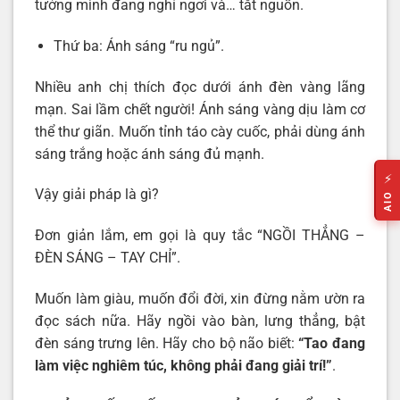
tưởng mình đang nghỉ ngơi và… tắt nguồn.
Thứ ba: Ánh sáng “ru ngủ”.
Nhiều anh chị thích đọc dưới ánh đèn vàng lãng
mạn. Sai lầm chết người! Ánh sáng vàng dịu làm cơ
thể thư giãn. Muốn tỉnh táo cày cuốc, phải dùng ánh
sáng trắng hoặc ánh sáng đủ mạnh.
⚡
Vậy giải pháp là gì?
AIO
Đơn giản lắm, em gọi là quy tắc “NGỒI THẲNG –
ĐÈN SÁNG – TAY CHỈ”.
Muốn làm giàu, muốn đổi đời, xin đừng nằm ườn ra
đọc sách nữa. Hãy ngồi vào bàn, lưng thẳng, bật
đèn sáng trưng lên. Hãy cho bộ não biết:
“Tao đang
làm việc nghiêm túc, không phải đang giải trí!”
.