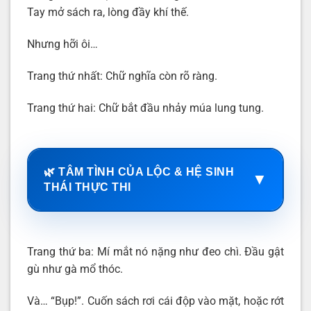
Tay mở sách ra, lòng đầy khí thế.
Nhưng hỡi ôi…
Trang thứ nhất: Chữ nghĩa còn rõ ràng.
Trang thứ hai: Chữ bắt đầu nhảy múa lung tung.
🌿 TÂM TÌNH CỦA LỘC & HỆ SINH
▼
THÁI THỰC THI
Trang thứ ba: Mí mắt nó nặng như đeo chì. Đầu gật
gù như gà mổ thóc.
Và… “Bụp!”. Cuốn sách rơi cái độp vào mặt, hoặc rớt