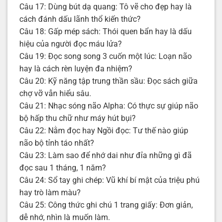
Câu 17: Dùng bút dạ quang: Tô vẽ cho đẹp hay là
cách đánh dấu lãnh thổ kiến thức?
Câu 18: Gấp mép sách: Thói quen bẩn hay là dấu
hiệu của người đọc máu lửa?
Câu 19: Đọc song song 3 cuốn một lúc: Loạn não
hay là cách rèn luyện đa nhiệm?
Câu 20: Kỹ năng tập trung thần sầu: Đọc sách giữa
chợ vỡ vẫn hiểu sâu.
Câu 21: Nhạc sóng não Alpha: Có thực sự giúp não
bộ hấp thu chữ như máy hút bụi?
Câu 22: Nằm đọc hay Ngồi đọc: Tư thế nào giúp
não bộ tỉnh táo nhất?
Câu 23: Làm sao để nhớ dai như đỉa những gì đã
đọc sau 1 tháng, 1 năm?
Câu 24: Sổ tay ghi chép: Vũ khí bí mật của triệu phú
hay trò làm màu?
Câu 25: Công thức ghi chú 1 trang giấy: Đơn giản,
dễ nhớ, nhìn là muốn làm.