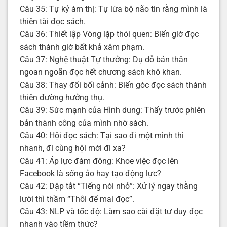
Câu 35: Tự kỷ ám thị: Tự lừa bộ não tin rằng mình là
thiên tài đọc sách.
Câu 36: Thiết lập Vòng lặp thói quen: Biến giờ đọc
sách thành giờ bất khả xâm phạm.
Câu 37: Nghệ thuật Tự thưởng: Dụ dỗ bản thân
ngoan ngoãn đọc hết chương sách khô khan.
Câu 38: Thay đổi bối cảnh: Biến góc đọc sách thành
thiên đường hưởng thụ.
Câu 39: Sức mạnh của Hình dung: Thấy trước phiên
bản thành công của mình nhờ sách.
Câu 40: Hội đọc sách: Tại sao đi một mình thì
nhanh, đi cùng hội mới đi xa?
Câu 41: Áp lực đám đông: Khoe việc đọc lên
Facebook là sống ảo hay tạo động lực?
Câu 42: Dập tắt “Tiếng nói nhỏ”: Xử lý ngay thằng
lười thì thầm “Thôi để mai đọc”.
Câu 43: NLP và tốc độ: Làm sao cài đặt tư duy đọc
nhanh vào tiềm thức?