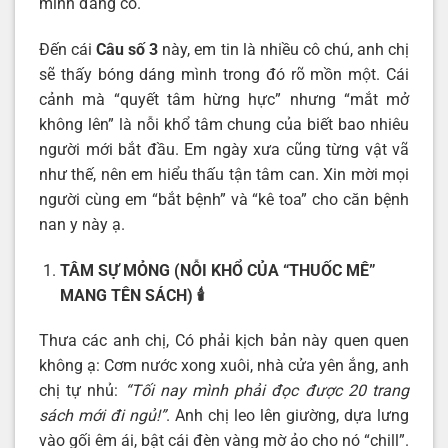
mình đang có.
Đến cái
Câu số 3
này, em tin là nhiều cô chú, anh chị
sẽ thấy bóng dáng mình trong đó rõ mồn một. Cái
cảnh mà “quyết tâm hừng hực” nhưng “mắt mở
không lên” là nỗi khổ tâm chung của biết bao nhiêu
người mới bắt đầu. Em ngày xưa cũng từng vật vã
như thế, nên em hiểu thấu tận tâm can. Xin mời mọi
người cùng em “bắt bệnh” và “kê toa” cho căn bệnh
nan y này ạ.
TÂM SỰ MỎNG (NỖI KHỔ CỦA “THUỐC MÊ”
MANG TÊN SÁCH)
🕯️
Thưa các anh chị, Có phải kịch bản này quen quen
không ạ: Cơm nước xong xuôi, nhà cửa yên ắng, anh
chị tự nhủ:
“Tối nay mình phải đọc được 20 trang
sách mới đi ngủ!”
. Anh chị leo lên giường, dựa lưng
vào gối êm ái, bật cái đèn vàng mờ ảo cho nó “chill”.