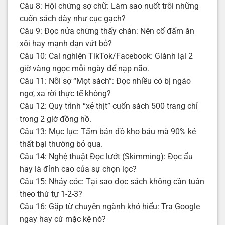
Câu 8: Hội chứng sợ chữ: Làm sao nuốt trôi những
cuốn sách dày như cục gạch?
Câu 9: Đọc nửa chừng thấy chán: Nên cố đấm ăn
xôi hay mạnh dạn vứt bỏ?
Câu 10: Cai nghiện TikTok/Facebook: Giành lại 2
giờ vàng ngọc mỗi ngày để nạp não.
Câu 11: Nỗi sợ “Mọt sách”: Đọc nhiều có bị ngáo
ngơ, xa rời thực tế không?
Câu 12: Quy trình “xẻ thịt” cuốn sách 500 trang chỉ
trong 2 giờ đồng hồ.
Câu 13: Mục lục: Tấm bản đồ kho báu mà 90% kẻ
thất bại thường bỏ qua.
Câu 14: Nghệ thuật Đọc lướt (Skimming): Đọc ẩu
hay là đỉnh cao của sự chọn lọc?
Câu 15: Nhảy cóc: Tại sao đọc sách không cần tuân
theo thứ tự 1-2-3?
Câu 16: Gặp từ chuyên ngành khó hiểu: Tra Google
ngay hay cứ mặc kệ nó?