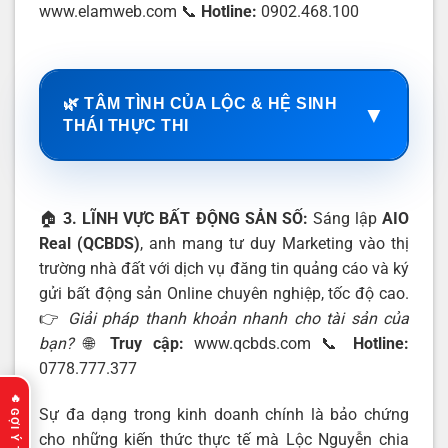
www.elamweb.com
📞
Hotline:
0902.468.100
🌿 TÂM TÌNH CỦA LỘC & HỆ SINH
▼
THÁI THỰC THI
🏠
3. LĨNH VỰC BẤT ĐỘNG SẢN SỐ:
Sáng lập
AIO
Real (QCBDS)
, anh mang tư duy Marketing vào thị
trường nhà đất với dịch vụ đăng tin quảng cáo và ký
gửi bất động sản Online chuyên nghiệp, tốc độ cao.
👉
Giải pháp thanh khoản nhanh cho tài sản của
bạn?
🌐
Truy cập:
www.qcbds.com
📞
Hotline:
0778.777.377
Sự đa dạng trong kinh doanh chính là bảo chứng
cho những kiến thức thực tế mà Lộc Nguyễn chia