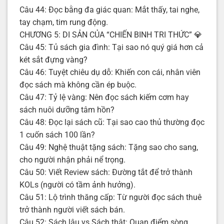
Câu 44: Đọc bằng đa giác quan: Mắt thấy, tai nghe,
tay chạm, tim rung động.
CHƯƠNG 5: DI SẢN CỦA “CHIẾN BINH TRI THỨC” 💎
Câu 45: Tủ sách gia đình: Tại sao nó quý giá hơn cả
két sắt đựng vàng?
Câu 46: Tuyệt chiêu dụ dỗ: Khiến con cái, nhân viên
đọc sách mà không cần ép buộc.
Câu 47: Tỷ lệ vàng: Nên đọc sách kiếm cơm hay
sách nuôi dưỡng tâm hồn?
Câu 48: Đọc lại sách cũ: Tại sao cao thủ thường đọc
1 cuốn sách 100 lần?
Câu 49: Nghệ thuật tặng sách: Tặng sao cho sang,
cho người nhận phải nể trọng.
Câu 50: Viết Review sách: Đường tắt để trở thành
KOLs (người có tầm ảnh hưởng).
Câu 51: Lộ trình thăng cấp: Từ người đọc sách thuê
trở thành người viết sách bán.
Câu 52: Sách lậu vs Sách thật: Quan điểm sòng