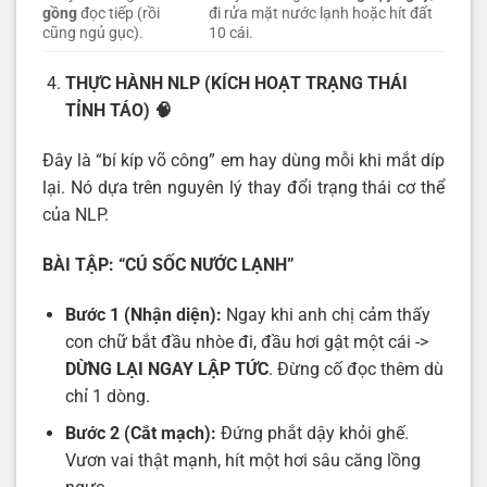
gồng
đọc tiếp (rồi
đi rửa mặt nước lạnh hoặc hít đất
cũng ngủ gục).
10 cái.
THỰC HÀNH NLP (KÍCH HOẠT TRẠNG THÁI
TỈNH TÁO)
🧠
Đây là “bí kíp võ công” em hay dùng mỗi khi mắt díp
lại. Nó dựa trên nguyên lý thay đổi trạng thái cơ thể
của NLP.
BÀI TẬP: “CÚ SỐC NƯỚC LẠNH”
Bước 1 (Nhận diện):
Ngay khi anh chị cảm thấy
con chữ bắt đầu nhòe đi, đầu hơi gật một cái ->
DỪNG LẠI NGAY LẬP TỨC
. Đừng cố đọc thêm dù
chỉ 1 dòng.
Bước 2 (Cắt mạch):
Đứng phắt dậy khỏi ghế.
Vươn vai thật mạnh, hít một hơi sâu căng lồng