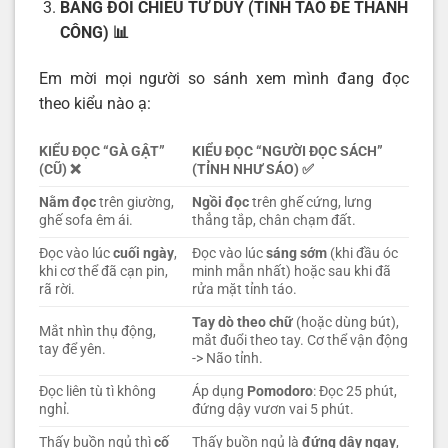
BẢNG ĐỐI CHIẾU TƯ DUY (TỈNH TÁO ĐỂ THÀNH
CÔNG)
📊
Em mời mọi người so sánh xem mình đang đọc
theo kiểu nào ạ:
KIỂU ĐỌC “GÀ GẬT”
KIỂU ĐỌC “NGƯỜI ĐỌC SÁCH”
(CŨ)
❌
(TỈNH NHƯ SÁO)
✅
Nằm đọc
trên giường,
Ngồi đọc
trên ghế cứng, lưng
ghế sofa êm ái.
thẳng tắp, chân chạm đất.
Đọc vào lúc
cuối ngày
,
Đọc vào lúc
sáng sớm
(khi đầu óc
khi cơ thể đã cạn pin,
minh mẫn nhất) hoặc sau khi đã
rã rời.
rửa mặt tỉnh táo.
Tay dò theo chữ
(hoặc dùng bút),
Mắt nhìn thụ động,
mắt đuổi theo tay. Cơ thể vận động
tay để yên.
-> Não tỉnh.
Đọc liên tù tì không
Áp dụng
Pomodoro
: Đọc 25 phút,
nghỉ.
đứng dậy vươn vai 5 phút.
Thấy buồn ngủ thì
cố
Thấy buồn ngủ là
đứng dậy ngay
,