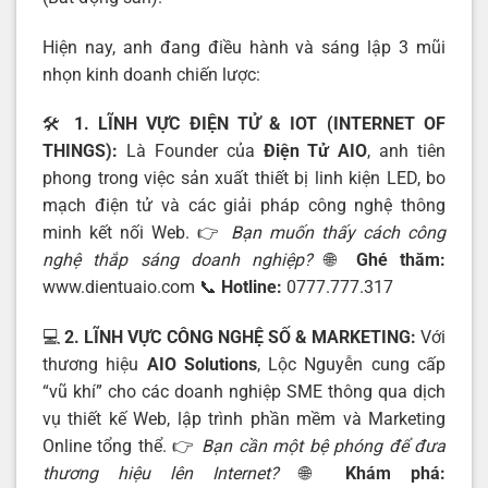
Hiện nay, anh đang điều hành và sáng lập 3 mũi
nhọn kinh doanh chiến lược:
🛠️
1. LĨNH VỰC ĐIỆN TỬ & IOT (INTERNET OF
THINGS):
Là Founder của
Điện Tử AIO
, anh tiên
phong trong việc sản xuất thiết bị linh kiện LED, bo
mạch điện tử và các giải pháp công nghệ thông
minh kết nối Web. 👉
Bạn muốn thấy cách công
nghệ thắp sáng doanh nghiệp?
🌐
Ghé thăm:
www.dientuaio.com
📞
Hotline:
0777.777.317
💻
2. LĨNH VỰC CÔNG NGHỆ SỐ & MARKETING:
Với
thương hiệu
AIO Solutions
, Lộc Nguyễn cung cấp
“vũ khí” cho các doanh nghiệp SME thông qua dịch
vụ thiết kế Web, lập trình phần mềm và Marketing
Online tổng thể. 👉
Bạn cần một bệ phóng để đưa
thương hiệu lên Internet?
🌐
Khám phá: