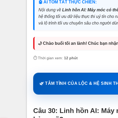
🤖 AI TÓM TẮT THỰC CHIẾN:
Nội dung về
Linh hồn AI: Máy móc có thể
hệ thống tối ưu dữ liệu thực thi uý tín cho
và lộ trình tối ưu chuyên sâu cho người dù
🌙 Chào buổi tối an lành! Chúc bạn nhậ
⏱️ Thời gian xem:
12 phút
🌿 TÂM TÌNH CỦA LỘC & HỆ SINH T
Câu 30: Linh hồn AI: Máy 