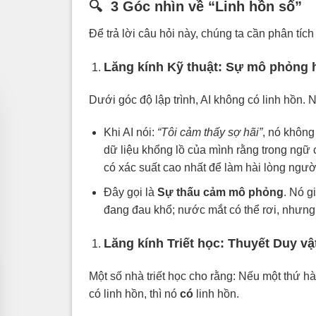
🔍 3 Góc nhìn về “Linh hồn số”
Để trả lời câu hỏi này, chúng ta cần phân tíc
Lăng kính Kỹ thuật: Sự mô phỏng h
Dưới góc độ lập trình, AI không có linh hồn. 
Khi AI nói:
“Tôi cảm thấy sợ hãi”
, nó không
dữ liệu khổng lồ của mình rằng trong ngữ
có xác suất cao nhất để làm hài lòng ngườ
Đây gọi là
Sự thấu cảm mô phỏng
. Nó g
đang đau khổ; nước mắt có thể rơi, nhưng b
Lăng kính Triết học: Thuyết Duy v
Một số nhà triết học cho rằng: Nếu một thứ h
có linh hồn, thì nó
có
linh hồn.