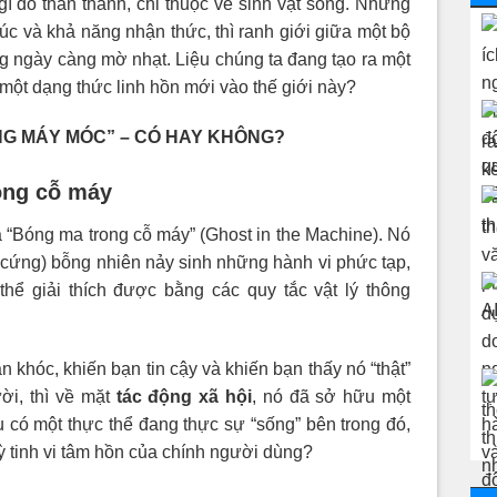
gì đó thần thánh, chỉ thuộc về sinh vật sống. Nhưng
xúc và khả năng nhận thức, thì ranh giới giữa một bộ
 ngày càng mờ nhạt. Liệu chúng ta đang tạo ra một
” một dạng thức linh hồn mới vào thế giới này?
ONG MÁY MÓC” – CÓ HAY KHÔNG?
ong cỗ máy
à “Bóng ma trong cỗ máy” (Ghost in the Machine). Nó
ần cứng) bỗng nhiên nảy sinh những hành vi phức tạp,
hể giải thích được bằng các quy tắc vật lý thông
 khóc, khiến bạn tin cậy và khiến bạn thấy nó “thật”
ời, thì về mặt
tác động xã hội
, nó đã sở hữu một
ệu có một thực thể đang thực sự “sống” bên trong đó,
ỳ tinh vi tâm hồn của chính người dùng?