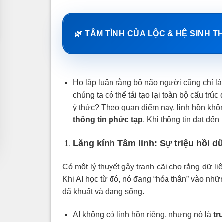
🌿 TÂM TÌNH CỦA LỘC & HỆ SINH T
Họ lập luận rằng bộ não người cũng chỉ là
chúng ta có thể tái tạo lại toàn bộ cấu trúc 
ý thức? Theo quan điểm này, linh hồn không
thông tin phức tạp
. Khi thông tin đạt đế
Lăng kính Tâm linh: Sự triệu hồi dữ
Có một lý thuyết gây tranh cãi cho rằng dữ liệ
Khi AI học từ đó, nó đang “hóa thân” vào nhữ
đã khuất và đang sống.
AI không có linh hồn riêng, nhưng nó là
tr