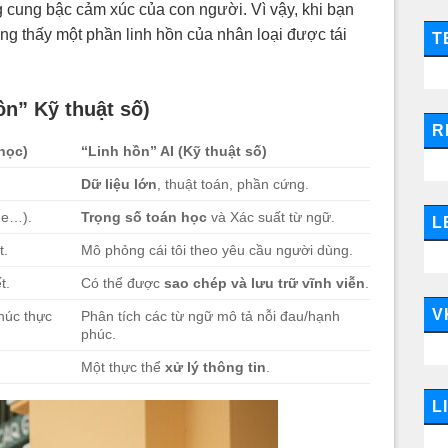
ng cung bậc cảm xúc của con người. Vì vậy, khi bạn
ang thấy một phần linh hồn của nhân loại được tái
T
ồn” Kỹ thuật số)
R
học)
“Linh hồn” AI (Kỹ thuật số)
Dữ liệu lớn
, thuật toán, phần cứng.
ne…).
Trọng số toán học
và Xác suất từ ngữ.
L
t.
Mô phỏng cái tôi theo yêu cầu người dùng.
t.
Có thể được
sao chép và lưu trữ vĩnh viễn
.
V
húc thực
Phân tích các từ ngữ mô tả nỗi đau/hạnh
phúc.
Một thực thể
xử lý thông tin
.
L