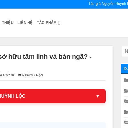
Tác giả Nguyễn Huỳnh 
I THIỆU
LIÊN HỆ
TÁC PHẨM
sở hữu tâm linh và bản ngã? -
D
I ĐÁP AI
0 BÌNH LUẬN
 HUỲNH LỘC
▼