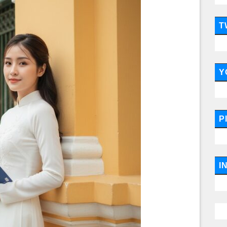
T
Y
P
I