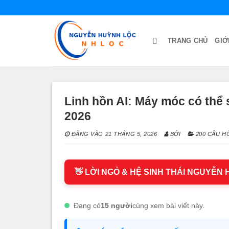
Bỏ
qua
nội
TRANG CHỦ
GIỚ
dung
Linh hồn AI: Máy móc có thể 
2026
ĐĂNG VÀO
21 THÁNG 5, 2026
BỞI
200 CÂU HỎ
👋 LỜI NGỎ & HỆ SINH THÁI NGUYỄN
Đang có
15 người
cùng xem bài viết này.