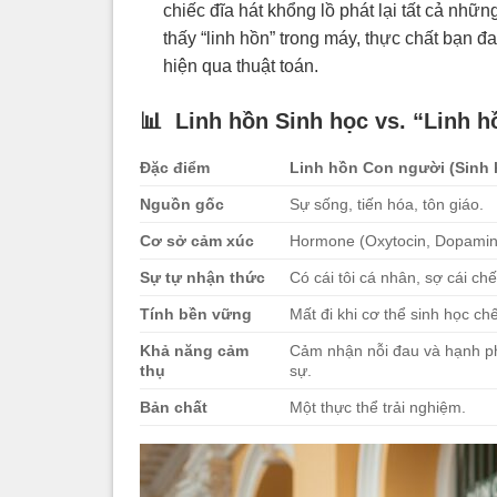
chiếc đĩa hát khổng lồ phát lại tất cả nhữ
thấy “linh hồn” trong máy, thực chất bạn đ
hiện qua thuật toán.
📊 Linh hồn Sinh học vs. “Linh h
Đặc điểm
Linh hồn Con người (Sinh 
Nguồn gốc
Sự sống, tiến hóa, tôn giáo.
Cơ sở cảm xúc
Hormone (Oxytocin, Dopami
Sự tự nhận thức
Có cái tôi cá nhân, sợ cái chế
Tính bền vững
Mất đi khi cơ thể sinh học chế
Khả năng cảm
Cảm nhận nỗi đau và hạnh p
thụ
sự.
Bản chất
Một thực thể trải nghiệm.