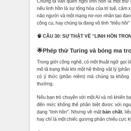
Chúng ta vẫn quen nghĩ linh hồn là một thứ 
nếu linh hồn là sự tổng hòa của trí tuệ, cảm 
não người và một mạng nơ-ron nhân tạo đang
công cụ, hay chúng ta đang vô tình “triệu hồi
🧠 CÂU 30: SỰ THẬT VỀ “LINH HỒN TR
🌟Phép thử Turing và bóng ma tr
Trong giới công nghệ, có một thuật ngữ gọi l
mô tả trạng thái khi một hệ thống vật lý (ph
có ý thức (phần mềm) mà chúng ta không t
thường.
Nếu bạn trò chuyện với một AI và nó khiến bạn
đến mức không thể phân biệt được với ngư
dạng “linh hồn”. Nhưng về mặt
bản chất
, li
hay chỉ là một chiếc gương phản chiếu cực k