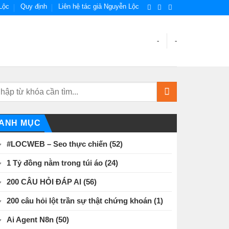
Lộc
Quy định
Liên hệ tác giả Nguyễn Lộc
-
-
ANH MỤC
#LOCWEB – Seo thực chiến
(52)
1 Tỷ đồng nằm trong túi áo
(24)
200 CÂU HỎI ĐÁP AI
(56)
200 câu hỏi lột trần sự thật chứng khoán
(1)
Ai Agent N8n
(50)