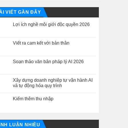
ÀI VIẾT GẦN ĐÂY
Lợi ích nghề môi giới độc quyền 2026
Không
có
bình
luận
Viết ra cam kết với bản thân
ở
Lợi
Không
ích
có
nghề
bình
môi
luận
Soạn thảo văn bản pháp lý AI 2026
giới
ở
độc
Viết
Không
quyền
ra
có
2026
cam
bình
kết
luận
Xây dựng doanh nghiệp tự vận hành AI
với
ở
và tự động hóa quy trình
bản
Soạn
thân
thảo
Không
văn
có
bản
Kiếm thêm thu nhập
bình
pháp
luận
lý
Không
ở
AI
có
Xây
2026
bình
dựng
luận
doanh
ở
nghiệp
Kiếm
ÌNH LUẬN NHIỀU
tự
thêm