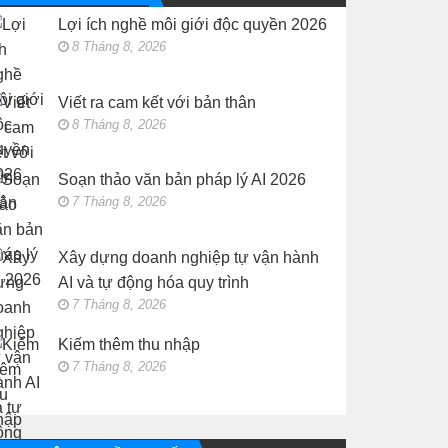
vận
thu
hành
Lợi ích nghề môi giới độc quyền 2026
nhập
AI
và
8 Tháng 8, 2026
tự
động
hóa
quy
Viết ra cam kết với bản thân
trình
8 Tháng 8, 2026
Soạn thảo văn bản pháp lý AI 2026
7 Tháng 8, 2026
Xây dựng doanh nghiệp tự vận hành
AI và tự động hóa quy trình
7 Tháng 8, 2026
Kiếm thêm thu nhập
7 Tháng 8, 2026