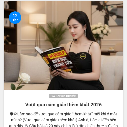
12
Th7
TÁC HẠI CỦA THỦ DÂM
Vượt qua cảm giác thèm khát 2026
🛡️💎Làm sao để vượt qua cảm giác “thèm khát” mỗi khi ở một
mình? (Vượt qua cảm giác thèm khát) Anh à, Lộc lại đến bên
anh đây. ☕️ Câu hỏi số 20 này chính là “trận chiến thực sự” của