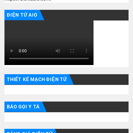
ĐIỆN TỬ AIO
THIẾT KẾ MẠCH ĐIỆN TỬ
BÁO GỌI Y TÁ