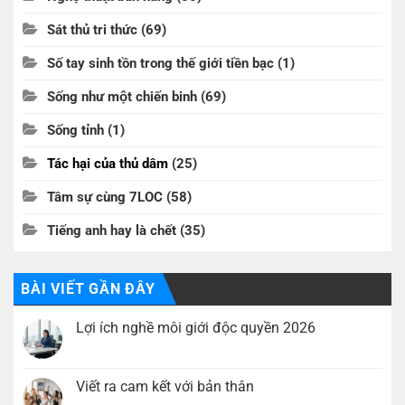
Sát thủ tri thức
(69)
Số tay sinh tồn trong thế giới tiền bạc
(1)
Sống như một chiến binh
(69)
Sống tỉnh
(1)
Tác hại của thủ dâm
(25)
Tâm sự cùng 7LOC
(58)
Tiếng anh hay là chết
(35)
BÀI VIẾT GẦN ĐÂY
Lợi ích nghề môi giới độc quyền 2026
Không
có
bình
luận
Viết ra cam kết với bản thân
ở