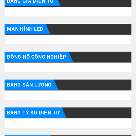
BẢNG GIÁ ĐIỆN TỬ
MÀN HÌNH LED
ĐỒNG HỒ CÔNG NGHIỆP
BẢNG SẢN LƯỢNG
BẢNG TỶ SỐ ĐIỆN TỬ