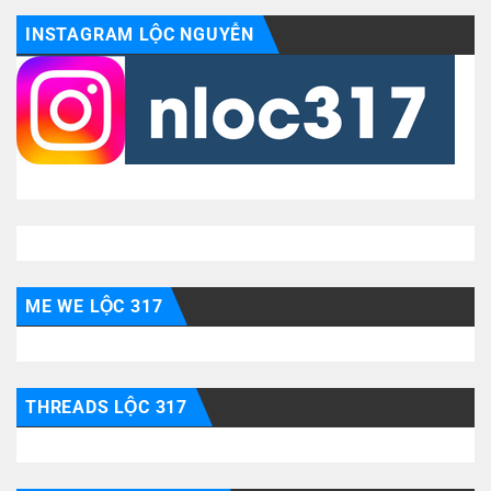
INSTAGRAM LỘC NGUYỄN
ME WE LỘC 317
THREADS LỘC 317