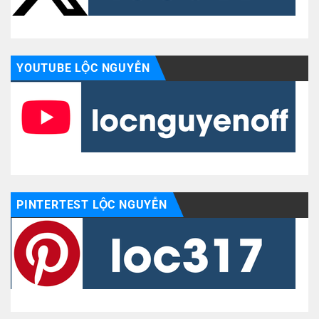
YOUTUBE LỘC NGUYỄN
PINTERTEST LỘC NGUYỄN