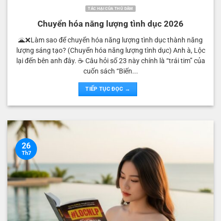
TÁC HẠI CỦA THỦ DÂM
Chuyển hóa năng lượng tình dục 2026
🌋❌Làm sao để chuyển hóa năng lượng tình dục thành năng
lượng sáng tạo? (Chuyển hóa năng lượng tình dục) Anh à, Lộc
lại đến bên anh đây. ☕️ Câu hỏi số 23 này chính là “trái tim” của
cuốn sách “Biến...
TIẾP TỤC ĐỌC →
26
Th7