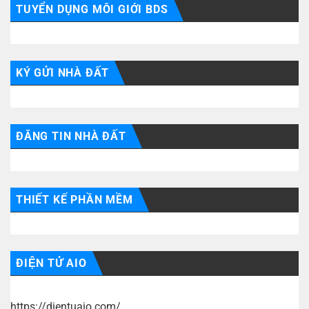
TUYỂN DỤNG MÔI GIỚI BDS
KÝ GỬI NHÀ ĐẤT
ĐĂNG TIN NHÀ ĐẤT
THIẾT KẾ PHẦN MỀM
ĐIỆN TỬ AIO
https://dientuaio.com/