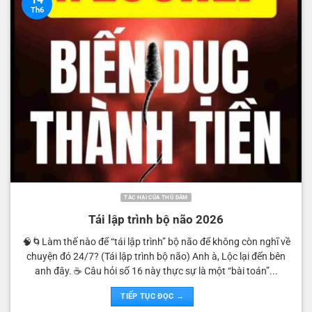
Th6
TÁC HẠI CỦA THỦ DÂM
Tái lập trình bộ não 2026
🧠🌀Làm thế nào để “tái lập trình” bộ não để không còn nghĩ về
chuyện đó 24/7? (Tái lập trình bộ não) Anh à, Lộc lại đến bên
anh đây. ☕️ Câu hỏi số 16 này thực sự là một “bài toán”...
TIẾP TỤC ĐỌC →