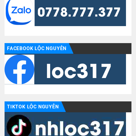
FACEBOOK LỘC NGUYỄN
TIKTOK LỘC NGUYỄN