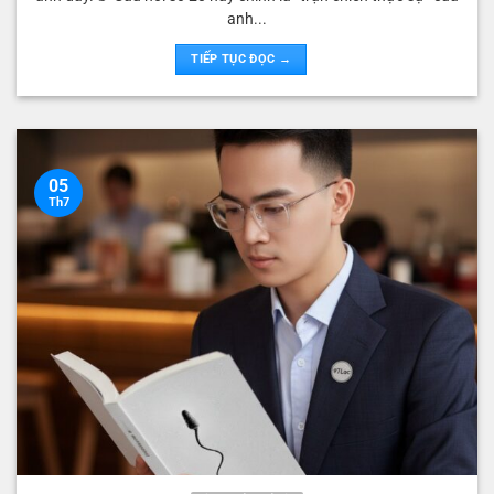
anh...
TIẾP TỤC ĐỌC →
05
Th7