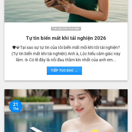
TÁC HẠI CỦA THỦ DÂM
Tự tin biến mất khi tái nghiện 2026
🛡️💎Tại sao sự tự tin của tôi biến mất mỗi khi tôi tái nghiện?
(Tự tin biến mất khi tái nghiện) Anh à, Lộc hiểu cảm giác này
lắm. ☕️ Có lẽ đây là nỗi đau thầm kín nhất của anh em...
TIẾP TỤC ĐỌC →
21
Th6