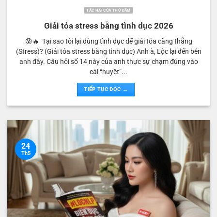
TÁC HẠI CỦA THỦ DÂM
Giải tỏa stress bằng tình dục 2026
😰🔥 Tại sao tôi lại dùng tình dục để giải tỏa căng thẳng
(Stress)? (Giải tỏa stress bằng tình dục) Anh à, Lộc lại đến bên
anh đây. Câu hỏi số 14 này của anh thực sự chạm đúng vào
cái “huyệt”...
TIẾP TỤC ĐỌC →
24
Th5