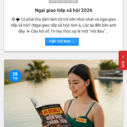
TÁC HẠI CỦA THỦ DÂM
Ngại giao tiếp xã hội 2026
😰🌪️ Có phải thủ dâm làm tôi trở nên nhút nhát và ngại giao
tiếp xã hội? (Ngại giao tiếp xã hội) Anh à, Lộc lại đến bên anh
đây. ☕️ Câu hỏi số 19 này thực sự là một “nỗi đau”...
TIẾP TỤC ĐỌC →
⚡
AIO
28
Th6