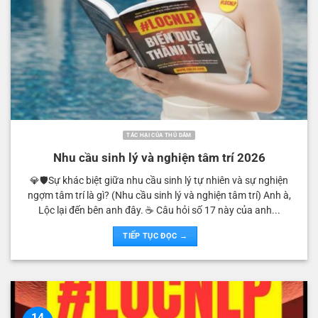
TÁC HẠI CỦA THỦ DÂM
Nhu cầu sinh lý và nghiện tâm trí 2026
💎🛡️Sự khác biệt giữa nhu cầu sinh lý tự nhiên và sự nghiện
ngợm tâm trí là gì? (Nhu cầu sinh lý và nghiện tâm trí) Anh à,
Lộc lại đến bên anh đây. ☕️ Câu hỏi số 17 này của anh...
TIẾP TỤC ĐỌC →
14