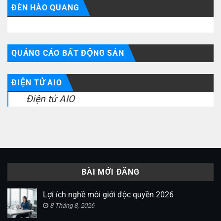
ĐÈN HÀO QUANG
QUẢNG CÁO BẤT ĐỘNG SẢN
ĐIỆN TỬ AIO
Điện tử AIO
BÀI MỚI ĐĂNG
Lợi ích nghề môi giới độc quyền 2026
8 Tháng 8, 2026