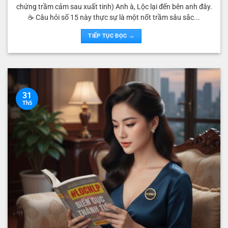
chứng trầm cảm sau xuất tinh) Anh à, Lộc lại đến bên anh đây.
☕️ Câu hỏi số 15 này thực sự là một nốt trầm sâu sắc...
TIẾP TỤC ĐỌC →
31
Th5