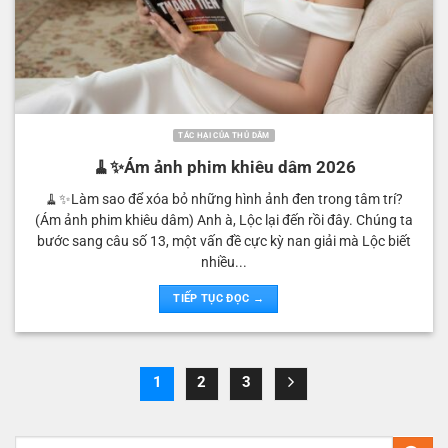
TÁC HẠI CỦA THỦ DÂM
🧹✨Ám ảnh phim khiêu dâm 2026
🧹✨Làm sao để xóa bỏ những hình ảnh đen trong tâm trí?
(Ám ảnh phim khiêu dâm) Anh à, Lộc lại đến rồi đây. Chúng ta
bước sang câu số 13, một vấn đề cực kỳ nan giải mà Lộc biết
nhiều...
TIẾP TỤC ĐỌC →
1
2
3