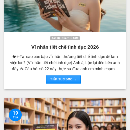
TÁC HẠI CỦA THỦ DÂM
Vĩ nhân tiết chế tình dục 2026
🧠✨Tại sao các bậc vĩ nhân thường tiết chế tình dục để làm
việc lớn? (Vĩ nhân tiết chế tình dục) Anh à, Lộc lại đến bên anh
đây. ☕️ Câu hỏi số 22 này thực sự đưa anh em mình chạm...
TIẾP TỤC ĐỌC →
19
Th7