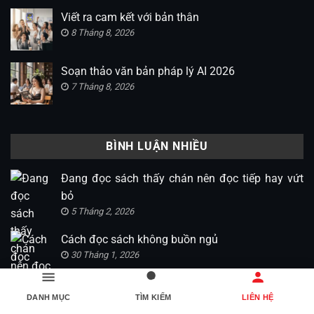
Viết ra cam kết với bản thân
8 Tháng 8, 2026
Soạn thảo văn bản pháp lý AI 2026
7 Tháng 8, 2026
BÌNH LUẬN NHIỀU
Đang đọc sách thấy chán nên đọc tiếp hay vứt
bỏ
5 Tháng 2, 2026
Cách đọc sách không buồn ngủ
30 Tháng 1, 2026
Có nên nghe audiobook không ?
DANH MỤC
TÌM KIẾM
LIÊN HỆ
31 Tháng 1, 2026