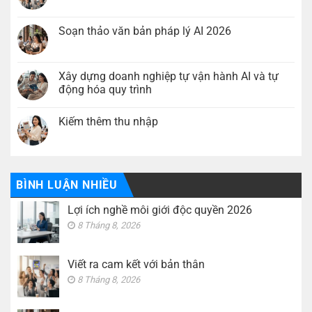
Lợi
Không
ích
có
nghề
bình
môi
luận
Soạn thảo văn bản pháp lý AI 2026
giới
ở
độc
Viết
Không
quyền
ra
có
2026
cam
bình
kết
luận
Xây dựng doanh nghiệp tự vận hành AI và tự
với
ở
động hóa quy trình
bản
Soạn
thân
thảo
Không
văn
có
bản
Kiếm thêm thu nhập
bình
pháp
luận
lý
Không
ở
AI
có
Xây
2026
bình
dựng
luận
doanh
ở
nghiệp
Kiếm
BÌNH LUẬN NHIỀU
tự
thêm
vận
thu
hành
Lợi ích nghề môi giới độc quyền 2026
nhập
AI
và
8 Tháng 8, 2026
tự
động
hóa
quy
Viết ra cam kết với bản thân
trình
8 Tháng 8, 2026