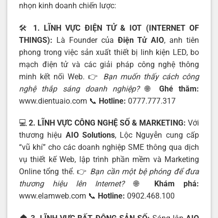
nhọn kinh doanh chiến lược:
🛠️
1. LĨNH VỰC ĐIỆN TỬ & IOT (INTERNET OF
THINGS):
Là Founder của
Điện Tử AIO
, anh tiên
phong trong việc sản xuất thiết bị linh kiện LED, bo
mạch điện tử và các giải pháp công nghệ thông
minh kết nối Web. 👉
Bạn muốn thấy cách công
nghệ thắp sáng doanh nghiệp?
🌐
Ghé thăm:
www.dientuaio.com
📞
Hotline:
0777.777.317
💻
2. LĨNH VỰC CÔNG NGHỆ SỐ & MARKETING:
Với
thương hiệu
AIO Solutions
, Lộc Nguyễn cung cấp
“vũ khí” cho các doanh nghiệp SME thông qua dịch
vụ thiết kế Web, lập trình phần mềm và Marketing
Online tổng thể. 👉
Bạn cần một bệ phóng để đưa
thương hiệu lên Internet?
🌐
Khám phá:
www.elamweb.com
📞
Hotline:
0902.468.100