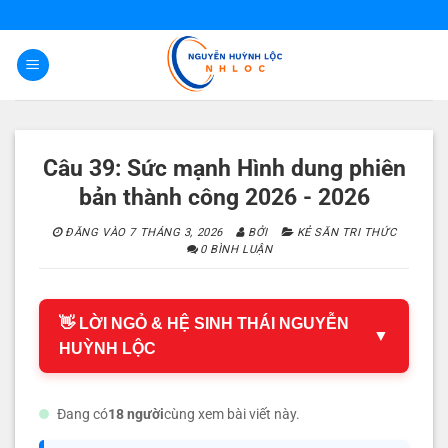
Bỏ
qua
nội
dung
Câu 39: Sức mạnh Hình dung phiên
bản thành công 2026 - 2026
ĐĂNG VÀO
7 THÁNG 3, 2026
BỞI
KẺ SĂN TRI THỨC
0 BÌNH LUẬN
👋 LỜI NGỎ & HỆ SINH THÁI NGUYỄN
▼
HUỲNH LỘC
Đang có
18 người
cùng xem bài viết này.