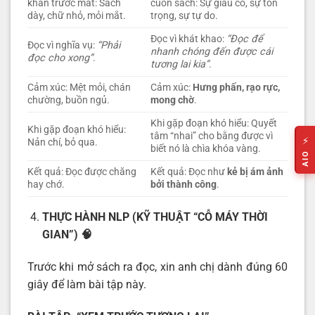
khăn trước mắt: Sách
cuốn sách: Sự giàu có, sự tôn
dày, chữ nhỏ, mỏi mắt.
trọng, sự tự do.
Đọc vì khát khao:
“Đọc để
Đọc vì nghĩa vụ:
“Phải
nhanh chóng đến được cái
đọc cho xong”
.
tương lai kia”
.
Cảm xúc: Mệt mỏi, chán
Cảm xúc:
Hưng phấn, rạo rực,
chường, buồn ngủ.
mong chờ
.
Khi gặp đoạn khó hiểu: Quyết
Khi gặp đoạn khó hiểu:
tâm “nhai” cho bằng được vì
⚡
Nản chí, bỏ qua.
biết nó là chìa khóa vàng.
AIO
Kết quả: Đọc được chăng
Kết quả: Đọc như
kẻ bị ám ảnh
hay chớ.
bởi thành công
.
THỰC HÀNH NLP (KỸ THUẬT “CỖ MÁY THỜI
GIAN”)
🧠
Trước khi mở sách ra đọc, xin anh chị dành đúng 60
giây để làm bài tập này.