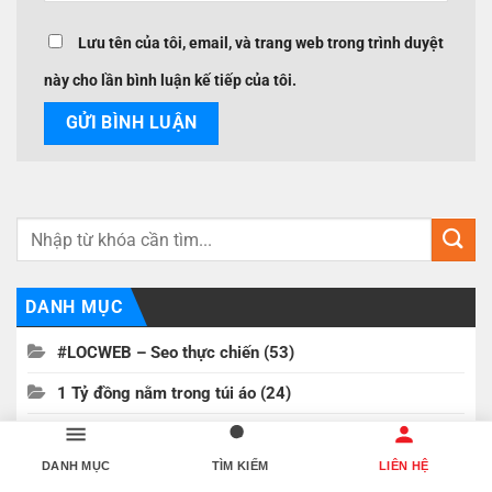
Lưu tên của tôi, email, và trang web trong trình duyệt
này cho lần bình luận kế tiếp của tôi.
DANH MỤC
#LOCWEB – Seo thực chiến
(53)
1 Tỷ đồng nằm trong túi áo
(24)
200 CÂU HỎI ĐÁP AI
(56)
DANH MỤC
TÌM KIẾM
LIÊN HỆ
200 câu hỏi lột trần sự thật chứng khoán
(1)