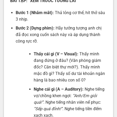
BÀI TẬP: “XEM TRƯỚC TƯƠNG LAI”
Bước 1 (Nhắm mắt):
Thả lỏng cơ thể, hít thở sâu
3 nhịp.
Bước 2 (Dựng phim):
Hãy tưởng tượng anh chị
đã đọc xong cuốn sách này và áp dụng thành
công rực rỡ.
Thấy cái gì (V – Visual):
Thấy mình
đang đứng ở đâu? (Văn phòng giám
đốc? Căn biệt thự mới?). Thấy mình
mặc đồ gì? Thấy số dư tài khoản ngân
hàng là bao nhiêu con số 0?
Nghe cái gì (A – Auditory):
Nghe tiếng
vợ/chồng khen ngợi:
“Anh/Em giỏi
quá!”
. Nghe tiếng nhân viên nể phục:
“Sếp quá đỉnh!”
. Nghe tiếng tiền đếm
xạch xạch.