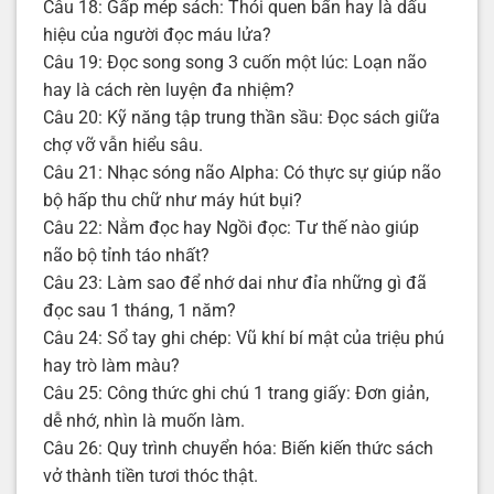
Câu 18: Gấp mép sách: Thói quen bẩn hay là dấu
hiệu của người đọc máu lửa?
Câu 19: Đọc song song 3 cuốn một lúc: Loạn não
hay là cách rèn luyện đa nhiệm?
Câu 20: Kỹ năng tập trung thần sầu: Đọc sách giữa
chợ vỡ vẫn hiểu sâu.
Câu 21: Nhạc sóng não Alpha: Có thực sự giúp não
bộ hấp thu chữ như máy hút bụi?
Câu 22: Nằm đọc hay Ngồi đọc: Tư thế nào giúp
não bộ tỉnh táo nhất?
Câu 23: Làm sao để nhớ dai như đỉa những gì đã
đọc sau 1 tháng, 1 năm?
Câu 24: Sổ tay ghi chép: Vũ khí bí mật của triệu phú
hay trò làm màu?
Câu 25: Công thức ghi chú 1 trang giấy: Đơn giản,
dễ nhớ, nhìn là muốn làm.
Câu 26: Quy trình chuyển hóa: Biến kiến thức sách
vở thành tiền tươi thóc thật.