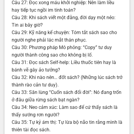
Câu 27: Đọc xong máu khởi nghiệp: Nên làm liều
hay tiếp tục ngồi im tính toán?
Câu 28: Khi sách viết một đằng, đời dạy một nẻo:
Tin ai bây giờ?
Câu 29: Kỹ năng kể chuyện: Tóm tắt sách sao cho
người nghe phải lác mắt thán phục.
Câu 30: Phương pháp Mô phỏng: “Copy” tư duy
người thành công sao cho không bị lố.
Câu 31: Đọc sách Self-help: Liều thuốc tiên hay là
bánh vẽ gây ảo tưởng?
Câu 32: Khi nào nên… đốt sách? (Những lúc sách trở
thành rào cản tư duy).
Câu 33: Săn lùng “Cuốn sách đổi đời”: Nó đang trốn
ở đâu giữa rừng sách bạt ngàn?
Câu 34: Neo cảm xúc: Làm sao để cứ thấy sách là
thấy sướng rơn người?
Câu 35: Tự kỷ ám thị: Tự lừa bộ não tin rằng mình là
thiên tài đọc sách.