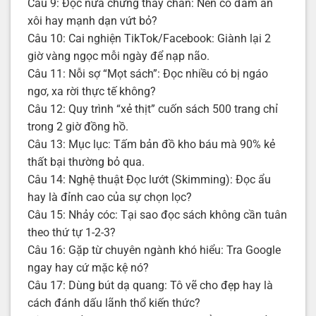
Câu 9: Đọc nửa chừng thấy chán: Nên cố đấm ăn
xôi hay mạnh dạn vứt bỏ?
Câu 10: Cai nghiện TikTok/Facebook: Giành lại 2
giờ vàng ngọc mỗi ngày để nạp não.
Câu 11: Nỗi sợ “Mọt sách”: Đọc nhiều có bị ngáo
ngơ, xa rời thực tế không?
Câu 12: Quy trình “xẻ thịt” cuốn sách 500 trang chỉ
trong 2 giờ đồng hồ.
Câu 13: Mục lục: Tấm bản đồ kho báu mà 90% kẻ
thất bại thường bỏ qua.
Câu 14: Nghệ thuật Đọc lướt (Skimming): Đọc ẩu
hay là đỉnh cao của sự chọn lọc?
Câu 15: Nhảy cóc: Tại sao đọc sách không cần tuân
theo thứ tự 1-2-3?
Câu 16: Gặp từ chuyên ngành khó hiểu: Tra Google
ngay hay cứ mặc kệ nó?
Câu 17: Dùng bút dạ quang: Tô vẽ cho đẹp hay là
cách đánh dấu lãnh thổ kiến thức?