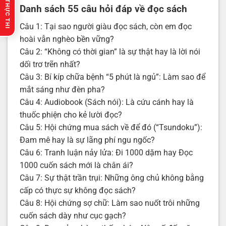
🔥 GỢI Ý THỰC THI
Danh sách 55 câu hỏi đáp về đọc sách
Câu 1: Tại sao người giàu đọc sách, còn em đọc
hoài vẫn nghèo bền vững?
Câu 2: “Không có thời gian” là sự thật hay là lời nói
dối trơ trẽn nhất?
Câu 3: Bí kíp chữa bệnh “5 phút là ngủ”: Làm sao để
mắt sáng như đèn pha?
Câu 4: Audiobook (Sách nói): Là cứu cánh hay là
thuốc phiện cho kẻ lười đọc?
Câu 5: Hội chứng mua sách về để đó (“Tsundoku”):
Đam mê hay là sự lãng phí ngu ngốc?
Câu 6: Tranh luận nảy lửa: Đi 1000 dặm hay Đọc
1000 cuốn sách mới là chân ái?
Câu 7: Sự thật trần trụi: Những ông chủ không bằng
cấp có thực sự không đọc sách?
Câu 8: Hội chứng sợ chữ: Làm sao nuốt trôi những
cuốn sách dày như cục gạch?