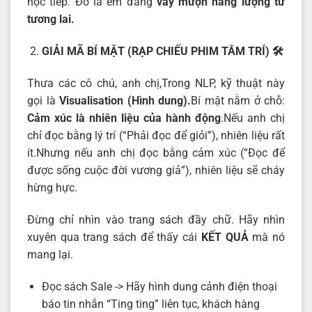
học tiếp. Đó là em đang
vay mượn năng lượng từ
tương lai.
GIẢI MÃ BÍ MẬT (RẠP CHIẾU PHIM TÂM TRÍ)
🛠️
Thưa các cô chú, anh chị,Trong NLP, kỹ thuật này
gọi là
Visualisation (Hình dung).
Bí mật nằm ở chỗ:
Cảm xúc là nhiên liệu của hành động
.Nếu anh chị
chỉ đọc bằng lý trí (“Phải đọc để giỏi”), nhiên liệu rất
ít.Nhưng nếu anh chị đọc bằng cảm xúc (“Đọc để
được sống cuộc đời vương giả”), nhiên liệu sẽ cháy
hừng hực.
Đừng chỉ nhìn vào trang sách đầy chữ. Hãy nhìn
xuyên qua trang sách để thấy cái
KẾT QUẢ
mà nó
mang lại.
Đọc sách Sale -> Hãy hình dung cảnh điện thoại
báo tin nhắn “Ting ting” liên tục, khách hàng