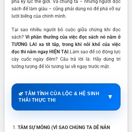
phá kỷ lục thế giới. Và chúng ta – những người đọc
sách để làm giàu – cũng phải dùng nó để phá vỡ sự
lười biếng của chính mình.
Tại sao nhiều người bỏ cuộc giữa chừng khi đọc
sách?
Vì phần thưởng của việc đọc sách nó nằm ở
TƯƠNG LAI xa tít tắp, trong khi nỗi khổ của việc
đọc thì nằm ngay HIỆN TẠI
.Làm sao để có động lực
cày cuốc ngày đêm? Câu trả lời là: Hãy dùng trí
tưởng tượng để lôi tương lai về ngay trước mặt.
🌿 TÂM TÌNH CỦA LỘC & HỆ SINH
▼
THÁI THỰC THI
TÂM SỰ MỎNG (VÌ SAO CHÚNG TA DỄ NẢN