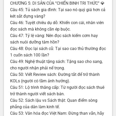
CHƯƠNG 5: DI SẢN CỦA “CHIẾN BINH TRI THỨC” 💎
Câu 45: Tủ sách gia đình: Tại sao nó quý giá hơn cả
két sắt đựng vàng?
Câu 46: Tuyệt chiêu dụ dỗ: Khiến con cái, nhân viên
đọc sách mà không cần ép buộc.
Câu 47: Tỷ lệ vàng: Nên đọc sách kiếm cơm hay
sách nuôi dưỡng tâm hồn?
Câu 48: Đọc lại sách cũ: Tại sao cao thủ thường đọc
1 cuốn sách 100 lần?
Câu 49: Nghệ thuật tặng sách: Tặng sao cho sang,
cho người nhận phải nể trọng.
Câu 50: Viết Review sách: Đường tắt để trở thành
KOLs (người có tầm ảnh hưởng).
Câu 51: Lộ trình thăng cấp: Từ người đọc sách thuê
trở thành người viết sách bán.
Câu 52: Sách lậu vs Sách thật: Quan điểm sòng
phẳng của dân làm kinh tế.
Câu 53: Văn hóa đọc Việt Nam: Đừng than vãn, hãy