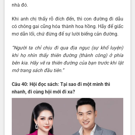
nhà đó.
Khi anh chị thấy rõ đích đến, thì con đường đi dẫu
có chông gai cũng hóa thành hoa hồng. Hãy để giấc
mơ dẫn lối, chứ đừng để sự lười biếng cản đường.
“Người ta chỉ chịu đi qua địa ngục (sự khổ luyện)
khi họ nhìn thấy thiên đường (thành công) ở phía
bên kia. Hãy vẽ ra thiên đường của bạn trước khi lật
mở trang sách đầu tiên.”
Câu 40: Hội đọc sách: Tại sao đi một mình thì
nhanh, đi cùng hội mới đi xa?