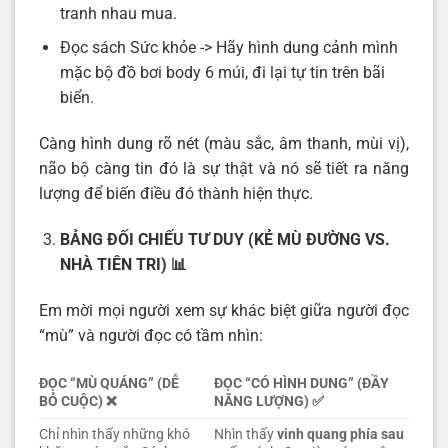
tranh nhau mua.
Đọc sách Sức khỏe -> Hãy hình dung cảnh mình
mặc bộ đồ bơi body 6 múi, đi lại tự tin trên bãi
biển.
Càng hình dung rõ nét (màu sắc, âm thanh, mùi vị),
não bộ càng tin đó là sự thật và nó sẽ tiết ra năng
lượng để biến điều đó thành hiện thực.
BẢNG ĐỐI CHIẾU TƯ DUY (KẺ MÙ ĐƯỜNG VS.
NHÀ TIÊN TRI)
📊
Em mời mọi người xem sự khác biệt giữa người đọc
“mù” và người đọc có tầm nhìn:
ĐỌC “MÙ QUÁNG” (DỄ
ĐỌC “CÓ HÌNH DUNG” (ĐẦY
BỎ CUỘC)
❌
NĂNG LƯỢNG)
✅
Chỉ nhìn thấy những khó
Nhìn thấy
vinh quang phía sau