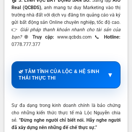
🏠
3. LĨNH VỰC BẤT ĐỘNG SẢN SỐ:
Sáng lập
AIO
Real (QCBDS)
, anh mang tư duy Marketing vào thị
trường nhà đất với dịch vụ đăng tin quảng cáo và ký
gửi bất động sản Online chuyên nghiệp, tốc độ cao.
👉
Giải pháp thanh khoản nhanh cho tài sản của
bạn?
🌐
Truy cập:
www.qcbds.com
📞
Hotline:
0778.777.377
🌿 TÂM TÌNH CỦA LỘC & HỆ SINH
▼
THÁI THỰC THI
Sự đa dạng trong kinh doanh chính là bảo chứng
cho những kiến thức thực tế mà Lộc Nguyễn chia
sẻ.
“Đừng nghe người chỉ biết nói. Hãy nghe người
đã xây dựng nên những đế chế thực sự.”