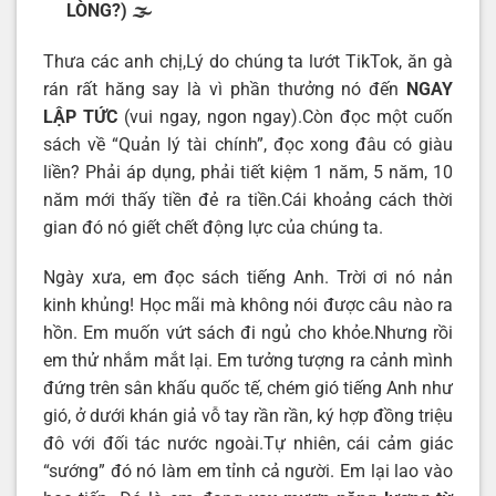
LÒNG?)
🌫️
Thưa các anh chị,Lý do chúng ta lướt TikTok, ăn gà
rán rất hăng say là vì phần thưởng nó đến
NGAY
LẬP TỨC
(vui ngay, ngon ngay).Còn đọc một cuốn
sách về “Quản lý tài chính”, đọc xong đâu có giàu
liền? Phải áp dụng, phải tiết kiệm 1 năm, 5 năm, 10
năm mới thấy tiền đẻ ra tiền.Cái khoảng cách thời
gian đó nó giết chết động lực của chúng ta.
Ngày xưa, em đọc sách tiếng Anh. Trời ơi nó nản
kinh khủng! Học mãi mà không nói được câu nào ra
hồn. Em muốn vứt sách đi ngủ cho khỏe.Nhưng rồi
em thử nhắm mắt lại. Em tưởng tượng ra cảnh mình
đứng trên sân khấu quốc tế, chém gió tiếng Anh như
gió, ở dưới khán giả vỗ tay rần rần, ký hợp đồng triệu
đô với đối tác nước ngoài.Tự nhiên, cái cảm giác
“sướng” đó nó làm em tỉnh cả người. Em lại lao vào