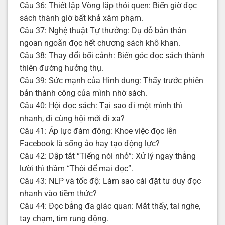
Câu 36: Thiết lập Vòng lặp thói quen: Biến giờ đọc
sách thành giờ bất khả xâm phạm.
Câu 37: Nghệ thuật Tự thưởng: Dụ dỗ bản thân
ngoan ngoãn đọc hết chương sách khô khan.
Câu 38: Thay đổi bối cảnh: Biến góc đọc sách thành
thiên đường hưởng thụ.
Câu 39: Sức mạnh của Hình dung: Thấy trước phiên
bản thành công của mình nhờ sách.
Câu 40: Hội đọc sách: Tại sao đi một mình thì
nhanh, đi cùng hội mới đi xa?
Câu 41: Áp lực đám đông: Khoe việc đọc lên
Facebook là sống ảo hay tạo động lực?
Câu 42: Dập tắt “Tiếng nói nhỏ”: Xử lý ngay thằng
lười thì thầm “Thôi để mai đọc”.
Câu 43: NLP và tốc độ: Làm sao cài đặt tư duy đọc
nhanh vào tiềm thức?
Câu 44: Đọc bằng đa giác quan: Mắt thấy, tai nghe,
tay chạm, tim rung động.