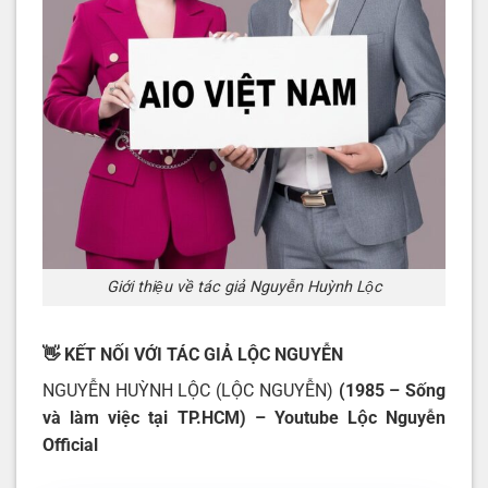
Giới thiệu về tác giả Nguyễn Huỳnh Lộc
👋 KẾT NỐI VỚI TÁC GIẢ LỘC NGUYỄN
NGUYỄN HUỲNH LỘC (LỘC NGUYỄN)
(1985 – Sống
và làm việc tại TP.HCM) – Youtube
Lộc Nguyễn
Official