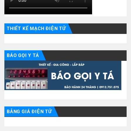
THIẾT KẾ MẠCH ĐIỆN TỬ
BÁO GỌI Y TÁ
BẢNG GIÁ ĐIỆN TỬ