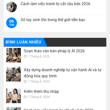
dựng
luận
Cách làm việc tránh bị cắt cầu bds 2026
doanh
ở
nghiệp
Kiếm
Không
tự
thêm
có
vận
thu
bình
hành
nhập
luận
Số tay sinh tồn trong thế giới tiền bạc
AI
06
ở
và
Th8
Cách
Không
tự
làm
có
động
việc
bình
hóa
tránh
luận
quy
bị
ở
trình
cắt
Số
BÌNH LUẬN NHIỀU
cầu
tay
bds
sinh
Soạn thảo văn bản pháp lý AI 2026
2026
tồn
trong
7 Tháng 8, 2026
thế
giới
tiền
bạc
Xây dựng doanh nghiệp tự vận hành AI và tự
động hóa quy trình
7 Tháng 8, 2026
Kiếm thêm thu nhập
7 Tháng 8, 2026