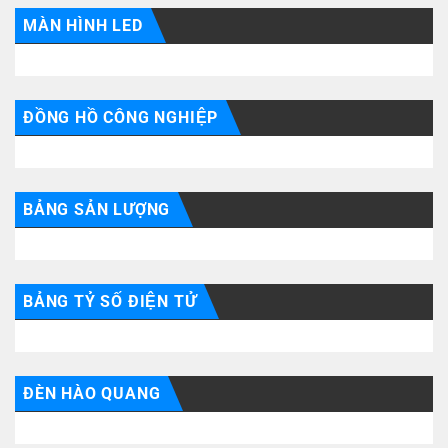
MÀN HÌNH LED
ĐỒNG HỒ CÔNG NGHIỆP
BẢNG SẢN LƯỢNG
BẢNG TỶ SỐ ĐIỆN TỬ
ĐÈN HÀO QUANG