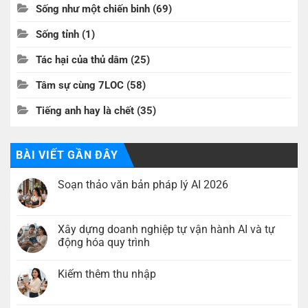
Sống như một chiến binh
(69)
Sống tỉnh
(1)
Tác hại của thủ dâm
(25)
Tâm sự cùng 7LOC
(58)
Tiếng anh hay là chết
(35)
BÀI VIẾT GẦN ĐÂY
Soạn thảo văn bản pháp lý AI 2026
Không
có
bình
luận
Xây dựng doanh nghiệp tự vận hành AI và tự
ở
động hóa quy trình
Soạn
thảo
Không
văn
có
bản
Kiếm thêm thu nhập
bình
pháp
luận
lý
Không
ở
AI
có
Xây
2026
bình