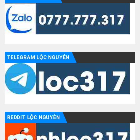
TELEGRAM LỘC NGUYỄN
REDDIT LỘC NGUYỄN