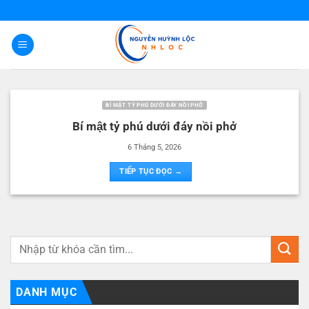
Bỏ
qua
nội
dung
BÍ MẬT TỶ PHÚ DƯỚI ĐÁY NỒI PHỞ
Bí mật tỷ phú dưới đáy nồi phở
6 Tháng 5, 2026
TIẾP TỤC ĐỌC →
DANH MỤC