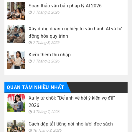
Soạn thảo văn bản pháp lý AI 2026
7 Tháng 8, 2026
Xây dựng doanh nghiệp tự vận hành AI và tự
động hóa quy trình
7 Tháng 8, 2026
Kiếm thêm thu nhập
7 Tháng 8, 2026
QUAN TÂM NHIỀU NHẤT
Xử lý từ chối: “Để anh về hỏi ý kiến vợ đã”
2026
3 Tháng 7, 2026
Cách dặp tắt tiếng nói nhỏ lười đọc sách
10 Tháng 3, 2026