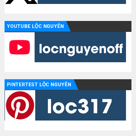
YOUTUBE LỘC NGUYỄN
PINTERTEST LỘC NGUYỄN