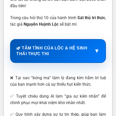
đầu tiên!
Trong câu hỏi thứ 10 của hành trình
Sát thủ tri thức
,
tác giả
Nguyễn Huỳnh Lộc
sẽ bật mí:
🌿 TÂM TÌNH CỦA LỘC & HỆ SINH
▼
THÁI THỰC THI
❌ Tại sao “bóng ma” tâm lý đang kìm hãm trí tuệ
của bạn mạnh hơn cả sự thiếu hụt kiến thức.
✅ Tuyệt chiêu dùng AI làm “gia sư kiên nhẫn” để
chinh phục mọi khái niệm khó nhằn nhất.
✅ Quy trình xây dựng sự tự tin thép, giúp bạn làm