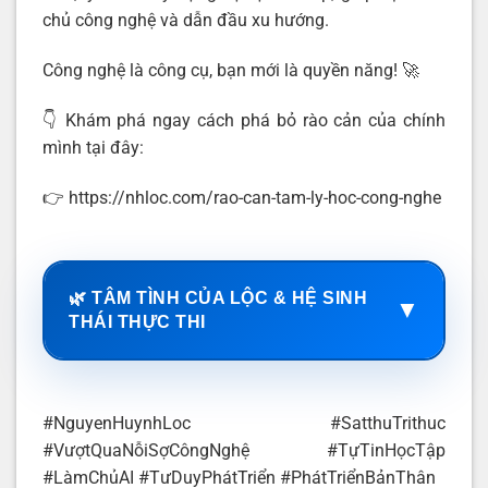
chủ công nghệ và dẫn đầu xu hướng.
Công nghệ là công cụ, bạn mới là quyền năng! 🚀
👇 Khám phá ngay cách phá bỏ rào cản của chính
mình tại đây:
👉 https://nhloc.com/rao-can-tam-ly-hoc-cong-nghe
🌿 TÂM TÌNH CỦA LỘC & HỆ SINH
▼
THÁI THỰC THI
#NguyenHuynhLoc #SatthuTrithuc
#VượtQuaNỗiSợCôngNghệ #TựTinHọcTập
#LàmChủAI #TưDuyPhátTriển #PhátTriểnBảnThân