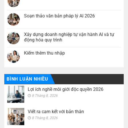
Lợi
Không
ích
có
nghề
bình
môi
luận
Soạn thảo văn bản pháp lý AI 2026
giới
ở
độc
Viết
Không
quyền
ra
có
2026
cam
bình
kết
luận
Xây dựng doanh nghiệp tự vận hành AI và tự
với
ở
động hóa quy trình
bản
Soạn
thân
thảo
Không
văn
có
bản
Kiếm thêm thu nhập
bình
pháp
luận
lý
Không
ở
AI
có
Xây
2026
bình
dựng
luận
doanh
ở
nghiệp
Kiếm
BÌNH LUẬN NHIỀU
tự
thêm
vận
thu
hành
Lợi ích nghề môi giới độc quyền 2026
nhập
AI
và
8 Tháng 8, 2026
tự
động
hóa
quy
Viết ra cam kết với bản thân
trình
8 Tháng 8, 2026