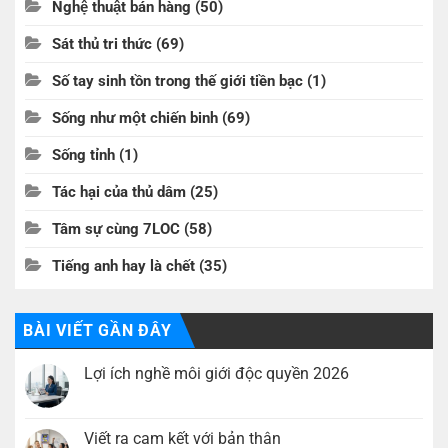
Nghệ thuật bán hàng
(50)
Sát thủ tri thức
(69)
Số tay sinh tồn trong thế giới tiền bạc
(1)
Sống như một chiến binh
(69)
Sống tỉnh
(1)
Tác hại của thủ dâm
(25)
Tâm sự cùng 7LOC
(58)
Tiếng anh hay là chết
(35)
BÀI VIẾT GẦN ĐÂY
Lợi ích nghề môi giới độc quyền 2026
Không
có
bình
luận
Viết ra cam kết với bản thân
ở