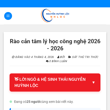
Bỏ
qua
nội
dung
Rào cản tâm lý học công nghệ 2026
- 2026
ĐĂNG VÀO
4 THÁNG 4, 2026
BỞI
SÁT THỦ TRI THỨC
0 BÌNH LUẬN
👋 LỜI NGỎ & HỆ SINH THÁI NGUYỄN
▼
HUỲNH LỘC
Đang có
25 người
cùng xem bài viết này.