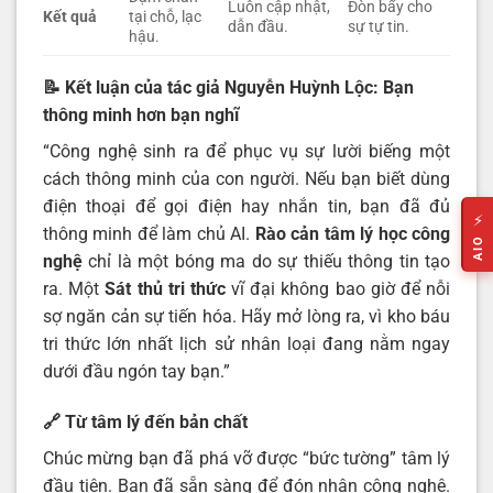
Luôn cập nhật,
Đòn bẩy cho
Kết quả
tại chỗ, lạc
dẫn đầu.
sự tự tin.
hậu.
📝 Kết luận của tác giả Nguyễn Huỳnh Lộc: Bạn
thông minh hơn bạn nghĩ
“Công nghệ sinh ra để phục vụ sự lười biếng một
cách thông minh của con người. Nếu bạn biết dùng
điện thoại để gọi điện hay nhắn tin, bạn đã đủ
⚡
thông minh để làm chủ AI.
Rào cản tâm lý học công
AIO
nghệ
chỉ là một bóng ma do sự thiếu thông tin tạo
ra. Một
Sát thủ tri thức
vĩ đại không bao giờ để nỗi
sợ ngăn cản sự tiến hóa. Hãy mở lòng ra, vì kho báu
tri thức lớn nhất lịch sử nhân loại đang nằm ngay
dưới đầu ngón tay bạn.”
🔗 Từ tâm lý đến bản chất
Chúc mừng bạn đã phá vỡ được “bức tường” tâm lý
đầu tiên. Bạn đã sẵn sàng để đón nhận công nghệ.