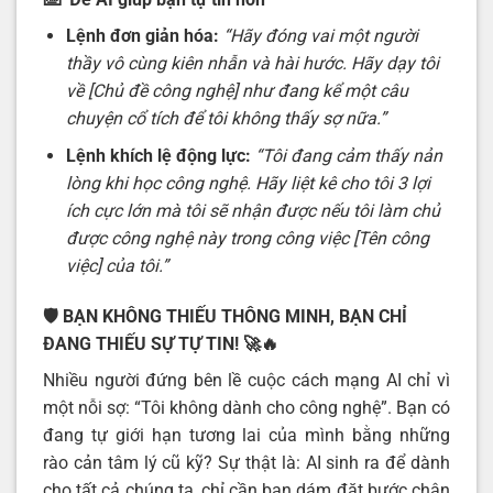
Lệnh đơn giản hóa:
“Hãy đóng vai một người
thầy vô cùng kiên nhẫn và hài hước. Hãy dạy tôi
về [Chủ đề công nghệ] như đang kể một câu
chuyện cổ tích để tôi không thấy sợ nữa.”
Lệnh khích lệ động lực:
“Tôi đang cảm thấy nản
lòng khi học công nghệ. Hãy liệt kê cho tôi 3 lợi
ích cực lớn mà tôi sẽ nhận được nếu tôi làm chủ
được công nghệ này trong công việc [Tên công
việc] của tôi.”
🛡️
BẠN KHÔNG THIẾU THÔNG MINH, BẠN CHỈ
ĐANG THIẾU SỰ TỰ TIN!
🚀🔥
Nhiều người đứng bên lề cuộc cách mạng AI chỉ vì
một nỗi sợ: “Tôi không dành cho công nghệ”. Bạn có
đang tự giới hạn tương lai của mình bằng những
rào cản tâm lý cũ kỹ? Sự thật là: AI sinh ra để dành
cho tất cả chúng ta, chỉ cần bạn dám đặt bước chân