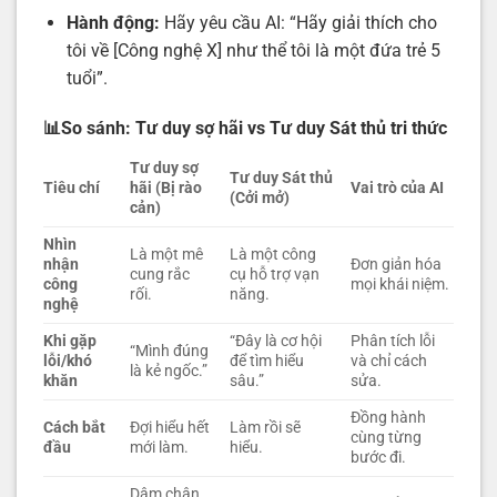
Hành động:
Hãy yêu cầu AI: “Hãy giải thích cho
tôi về [Công nghệ X] như thể tôi là một đứa trẻ 5
tuổi”.
📊So sánh: Tư duy sợ hãi vs Tư duy Sát thủ tri thức
Tư duy sợ
Tư duy Sát thủ
Tiêu chí
hãi (Bị rào
Vai trò của AI
(Cởi mở)
cản)
Nhìn
Là một mê
Là một công
nhận
Đơn giản hóa
cung rắc
cụ hỗ trợ vạn
công
mọi khái niệm.
rối.
năng.
nghệ
Khi gặp
“Đây là cơ hội
Phân tích lỗi
“Mình đúng
lỗi/khó
để tìm hiểu
và chỉ cách
là kẻ ngốc.”
khăn
sâu.”
sửa.
Đồng hành
Cách bắt
Đợi hiểu hết
Làm rồi sẽ
cùng từng
đầu
mới làm.
hiểu.
bước đi.
Dậm chân