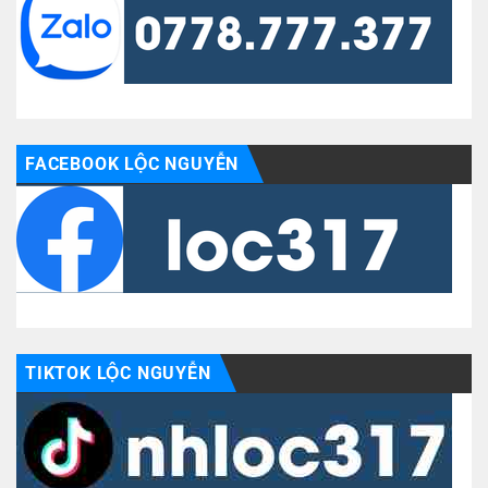
FACEBOOK LỘC NGUYỄN
TIKTOK LỘC NGUYỄN