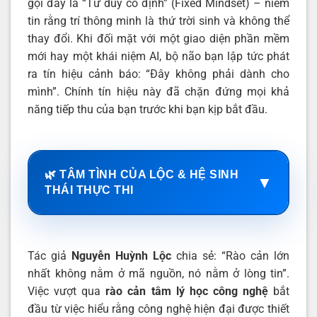
gọi đây là “Tư duy cố định” (Fixed Mindset) – niềm
tin rằng trí thông minh là thứ trời sinh và không thể
thay đổi. Khi đối mặt với một giao diện phần mềm
mới hay một khái niệm AI, bộ não bạn lập tức phát
ra tín hiệu cảnh báo: “Đây không phải dành cho
mình”. Chính tín hiệu này đã chặn đứng mọi khả
năng tiếp thu của bạn trước khi bạn kịp bắt đầu.
🌿 TÂM TÌNH CỦA LỘC & HỆ SINH
▼
THÁI THỰC THI
Tác giả
Nguyễn Huỳnh Lộc
chia sẻ: “Rào cản lớn
nhất không nằm ở mã nguồn, nó nằm ở lòng tin”.
Việc vượt qua
rào cản tâm lý học công nghệ
bắt
đầu từ việc hiểu rằng công nghệ hiện đại được thiết