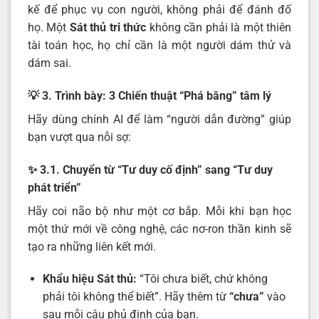
kế để phục vụ con người, không phải để đánh đố
họ. Một
Sát thủ tri thức
không cần phải là một thiên
tài toán học, họ chỉ cần là một người dám thử và
dám sai.
💡 3. Trình bày: 3 Chiến thuật “Phá băng” tâm lý
Hãy dùng chính AI để làm “người dẫn đường” giúp
bạn vượt qua nỗi sợ:
✨ 3.1. Chuyển từ “Tư duy cố định” sang “Tư duy
phát triển”
Hãy coi não bộ như một cơ bắp. Mỗi khi bạn học
một thứ mới về công nghệ, các nơ-ron thần kinh sẽ
tạo ra những liên kết mới.
Khẩu hiệu Sát thủ:
“Tôi chưa biết, chứ không
phải tôi không thể biết”. Hãy thêm từ
“chưa”
vào
sau mỗi câu phủ định của bạn.