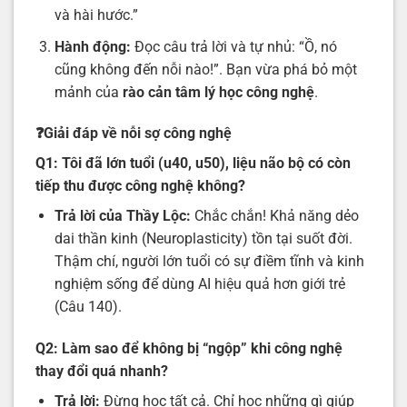
và hài hước.”
Hành động:
Đọc câu trả lời và tự nhủ: “Ồ, nó
cũng không đến nỗi nào!”. Bạn vừa phá bỏ một
mảnh của
rào cản tâm lý học công nghệ
.
❓Giải đáp về nỗi sợ công nghệ
Q1: Tôi đã lớn tuổi (u40, u50), liệu não bộ có còn
tiếp thu được công nghệ không?
Trả lời của Thầy Lộc:
Chắc chắn! Khả năng dẻo
dai thần kinh (Neuroplasticity) tồn tại suốt đời.
Thậm chí, người lớn tuổi có sự điềm tĩnh và kinh
nghiệm sống để dùng AI hiệu quả hơn giới trẻ
(Câu 140).
Q2: Làm sao để không bị “ngộp” khi công nghệ
thay đổi quá nhanh?
Trả lời:
Đừng học tất cả. Chỉ học những gì giúp