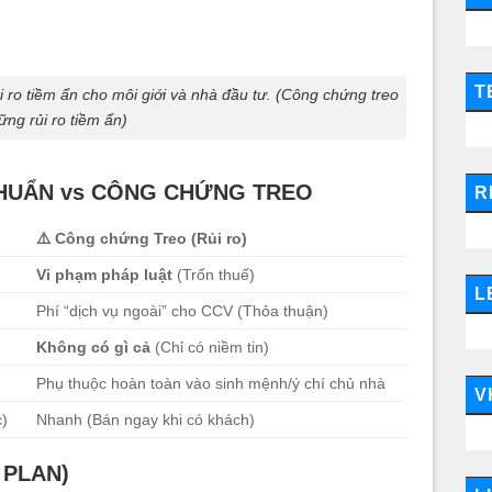
T
 ro tiềm ẩn cho môi giới và nhà đầu tư. (Công chứng treo
ững rủi ro tiềm ẩn)
HUẨN vs CÔNG CHỨNG TREO
R
⚠️
Công chứng Treo (Rủi ro)
Vi phạm pháp luật
(Trốn thuế)
L
Phí “dịch vụ ngoài” cho CCV (Thỏa thuận)
Không có gì cả
(Chỉ có niềm tin)
)
Phụ thuộc hoàn toàn vào sinh mệnh/ý chí chủ nhà
V
c)
Nhanh (Bán ngay khi có khách)
 PLAN)