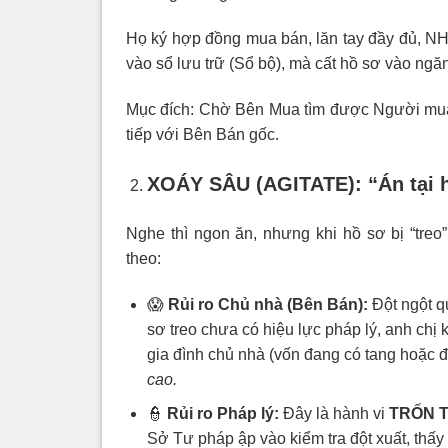
Họ ký hợp đồng mua bán, lăn tay đầy đủ
vào sổ lưu trữ (Sổ bộ), mà cất hồ sơ vào ngăn
Mục đích: Chờ Bên Mua tìm được Người mua c
tiếp với Bên Bán gốc.
XOÁY SÂU (AGITATE): “Án tại 
Nghe thì ngon ăn, nhưng khi hồ sơ bị “treo”
theo:
😱
Rủi ro Chủ nhà (Bên Bán):
Đột ngột qu
sơ treo chưa có hiệu lực pháp lý, anh chị 
gia đình chủ nhà (vốn đang có tang hoặc đ
cao.
👮
Rủi ro Pháp lý:
Đây là hành vi
TRỐN 
Sở Tư pháp ập vào kiểm tra đột xuất, thấy