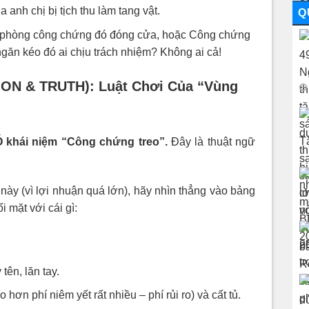
anh chị bị tịch thu làm tang vật.
Q
phòng công chứng đó đóng cửa, hoặc Công chứng
 ngăn kéo đó ai chịu trách nhiệm? Không ai cả!
ON & TRUTH): Luật Chơi Của “Vùng
 khái niệm “Công chứng treo”.
Đây là thuật ngữ
 này (vì lợi nhuận quá lớn), hãy nhìn thẳng vào bảng
i mặt với cái gì:
ên, lăn tay.
ơn phí niêm yết rất nhiều – phí rủi ro) và cất tủ.