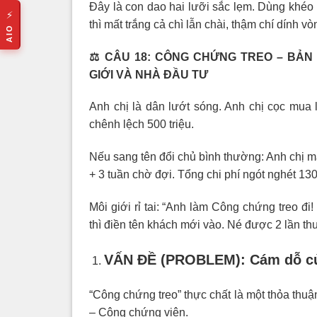
Đây là con dao hai lưỡi sắc lẹm. Dùng khéo t
⚡
thì mất trắng cả chì lẫn chài, thậm chí dính vòn
AIO
⚖️
CÂU 18: CÔNG CHỨNG TREO – BẢN 
GIỚI VÀ NHÀ ĐẦU TƯ
Anh chị là dân lướt sóng. Anh chị cọc mua l
chênh lệch 500 triệu.
Nếu sang tên đổi chủ bình thường: Anh chị 
+ 3 tuần chờ đợi. Tổng chi phí ngót nghét 130
Môi giới rỉ tai: “Anh làm Công chứng treo đ
thì điền tên khách mới vào. Né được 2 lần thu
VẤN ĐỀ (PROBLEM): Cám dỗ củ
“Công chứng treo” thực chất là một thỏa th
– Công chứng viên.