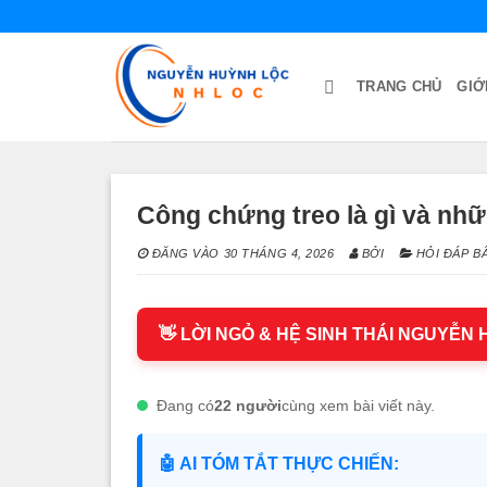
Bỏ
qua
nội
TRANG CHỦ
GIỚ
dung
Công chứng treo là gì và nhữn
ĐĂNG VÀO
30 THÁNG 4, 2026
BỞI
HỎI ĐÁP B
👋 LỜI NGỎ & HỆ SINH THÁI NGUYỄN
Đang có
22 người
cùng xem bài viết này.
🤖 AI TÓM TẮT THỰC CHIẾN: