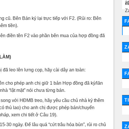
 cũ. Bên Bán ký lại trực tiếp với F2. (Rủi ro: Bên
F
êm tiền).
ên điền tên F2 vào phần bên mua của hợp đồng đã
Z
LÀM)
 đã leo lên lưng cọp, hãy cài dây an toàn:
F
n cho phép anh chị giữ 1 bản Hợp đồng đã ký/lăn
hà “lật mặt” nói chưa từng bán.
T
song với HĐMB treo, hãy yêu cầu chủ nhà ký thêm
có thù lao) cho anh chị được phép bán/chuyển
háp, xem chi tiết ở Câu 19).
15-30 ngày. Để lâu quá “cứt trâu hóa bùn”, rủi ro chủ
Z