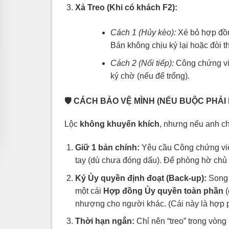
Xả Treo (Khi có khách F2):
Cách 1 (Hủy kèo):
Xé bỏ hợp đồng
Bán không chịu ký lại hoặc đòi th
Cách 2 (Nối tiếp):
Công chứng vi
ký chờ (nếu để trống).
🛡️
CÁCH BẢO VỆ MÌNH (NẾU BUỘC PHẢI 
Lộc
không khuyến khích
, nhưng nếu anh chị
Giữ 1 bản chính:
Yêu cầu Công chứng viê
tay (dù chưa đóng dấu). Để phòng hờ chủ n
Ký Ủy quyền định đoạt (Back-up):
Song 
một cái
Hợp đồng Ủy quyền toàn phần
(
nhượng cho người khác. (Cái này là hợp p
Thời hạn ngắn:
Chỉ nên “treo” trong vòng 