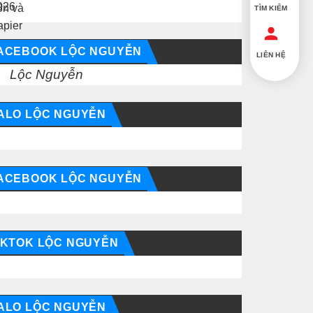
TÌM KIẾM
ACEBOOK LỘC NGUYỄN
LIÊN HỆ
Lộc Nguyễn
ALO LỘC NGUYỄN
ACEBOOK LỘC NGUYỄN
IKTOK LỘC NGUYỄN
ALO LỘC NGUYỄN