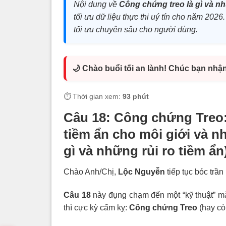
Nội dung về
Công chứng treo là gì và nh
tối ưu dữ liệu thực thi uý tín cho năm 2026.
tối ưu chuyên sâu cho người dùng.
🌙 Chào buổi tối an lành! Chúc bạn nhậ
⏱️ Thời gian xem:
93 phút
Câu 18: Công chứng
Treo
tiềm ẩn cho môi giới và n
gì và những rủi ro tiềm ẩn
Chào Anh/Chị,
Lộc Nguyễn
tiếp tục bóc trần
Câu 18
này đụng chạm đến một “kỹ thuật” m
thì cực kỳ cấm kỵ:
Công chứng Treo
(hay cò