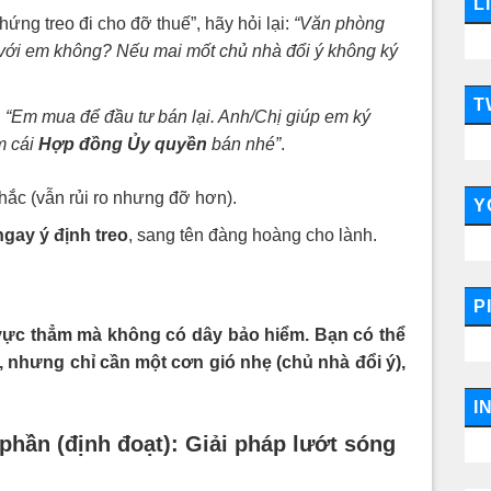
L
ng treo đi cho đỡ thuế”, hãy hỏi lại:
“Văn phòng
 với em không? Nếu mai mốt chủ nhà đổi ý không ký
T
:
“Em mua để đầu tư bán lại. Anh/Chị giúp em ký
m cái
Hợp đồng Ủy quyền
bán nhé”
.
ắc (vẫn rủi ro nhưng đỡ hơn).
Y
gay ý định treo
, sang tên đàng hoàng cho lành.
P
vực thẳm mà không có dây bảo hiểm. Bạn có thể
, nhưng chỉ cần một cơn gió nhẹ (chủ nhà đổi ý),
I
hần (định đoạt): Giải pháp lướt sóng