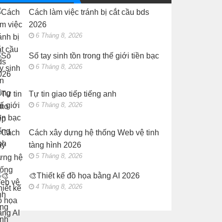
Web
kế
vệ
Cách làm việc tránh bị cắt cầu bds
đồ
tinh
họa
tàng
2026
bằng
hình
AI
2026
6 Tháng 8, 2026
2026
Số tay sinh tồn trong thế giới tiền bạc
6 Tháng 8, 2026
Tự tin giao tiếp tiếng anh
6 Tháng 8, 2026
Cách xây dựng hệ thống Web vệ tinh
tàng hình 2026
5 Tháng 8, 2026
🎨Thiết kế đồ họa bằng AI 2026
4 Tháng 8, 2026