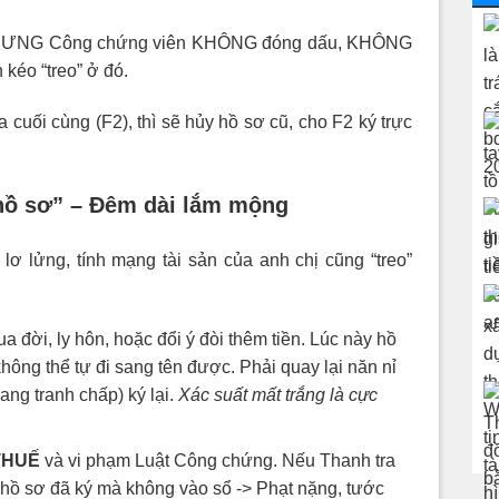
, NHƯNG Công chứng viên KHÔNG đóng dấu, KHÔNG
 kéo “treo” ở đó.
uối cùng (F2), thì sẽ hủy hồ sơ cũ, cho F2 ký trực
hồ sơ” – Đêm dài lắm mộng
 lơ lửng, tính mạng tài sản của anh chị cũng “treo”
a đời, ly hôn, hoặc đổi ý đòi thêm tiền. Lúc này hồ
không thể tự đi sang tên được. Phải quay lại năn nỉ
ang tranh chấp) ký lại.
Xác suất mất trắng là cực
THUẾ
và vi phạm Luật Công chứng. Nếu Thanh tra
 hồ sơ đã ký mà không vào sổ -> Phạt nặng, tước