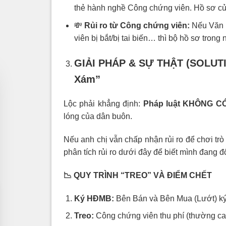
thẻ hành nghề Công chứng viên. Hồ sơ của 
💸
Rủi ro từ Công chứng viên:
Nếu Văn 
viên bị bắt/bị tai biến… thì bộ hồ sơ trong
GIẢI PHÁP & SỰ THẬT (SOLUTI
Xám”
Lộc phải khẳng định:
Pháp luật KHÔNG CÓ
lóng của dân buôn.
Nếu anh chị vẫn chấp nhận rủi ro để chơi trò
phân tích rủi ro dưới đây để biết mình đang đố
📉
QUY TRÌNH “TREO” VÀ ĐIỂM CHẾT
Ký HĐMB:
Bên Bán và Bên Mua (Lướt) ký t
Treo:
Công chứng viên thu phí (thường cao h