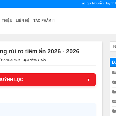
Tác giả Nguyễn Huỳnh 
I THIỆU
LIÊN HỆ
TÁC PHẨM
g rủi ro tiềm ẩn 2026 - 2026
ẤT ĐÔNG SẢN
0 BÌNH LUẬN
D
 HUỲNH LỘC
▼