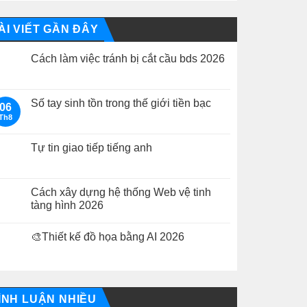
ÀI VIẾT GẦN ĐÂY
Cách làm việc tránh bị cắt cầu bds 2026
Không
có
bình
luận
Số tay sinh tồn trong thế giới tiền bạc
06
ở
Th8
Cách
Không
làm
có
việc
bình
tránh
luận
Tự tin giao tiếp tiếng anh
bị
ở
cắt
Số
Không
cầu
tay
có
bds
sinh
bình
2026
tồn
luận
Cách xây dựng hệ thống Web vệ tinh
trong
ở
tàng hình 2026
thế
Tự
giới
tin
Không
tiền
giao
có
bạc
tiếp
🎨Thiết kế đồ họa bằng AI 2026
bình
tiếng
luận
anh
Không
ở
có
Cách
bình
xây
luận
dựng
ở
hệ
🎨
ÌNH LUẬN NHIỀU
thống
Thiết