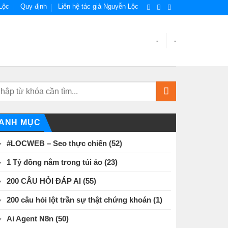
Lộc
Quy định
Liên hệ tác giả Nguyễn Lộc
-
-
ANH MỤC
#LOCWEB – Seo thực chiến
(52)
1 Tỷ đồng nằm trong túi áo
(23)
200 CÂU HỎI ĐÁP AI
(55)
200 câu hỏi lột trần sự thật chứng khoán
(1)
Ai Agent N8n
(50)