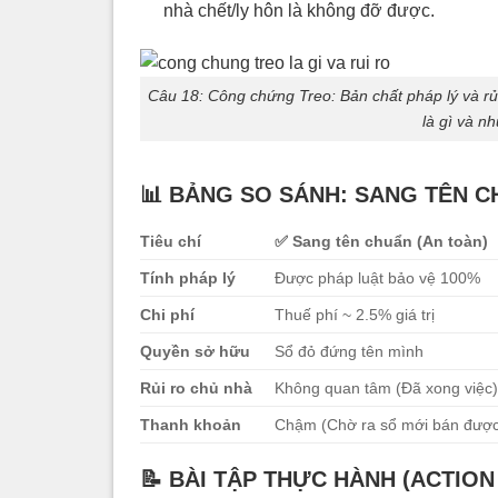
nhà chết/ly hôn là không đỡ được.
Câu 18: Công chứng Treo: Bản chất pháp lý và rủi
là gì và nh
📊
BẢNG SO SÁNH: SANG TÊN C
Tiêu chí
✅
Sang tên chuẩn (An toàn)
Tính pháp lý
Được pháp luật bảo vệ 100%
Chi phí
Thuế phí ~ 2.5% giá trị
Quyền sở hữu
Sổ đỏ đứng tên mình
Rủi ro chủ nhà
Không quan tâm (Đã xong việc
Thanh khoản
Chậm (Chờ ra sổ mới bán đượ
📝
BÀI TẬP THỰC HÀNH (ACTION