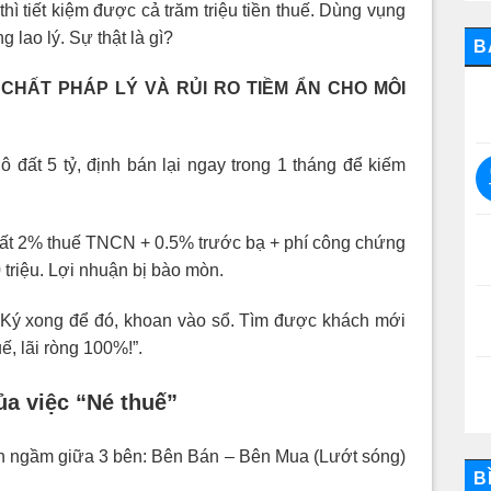
hì tiết kiệm được cả trăm triệu tiền thuế. Dùng vụng
g lao lý. Sự thật là gì?
B
CHẤT PHÁP LÝ VÀ RỦI RO TIỀM ẨN CHO MÔI
ô đất 5 tỷ, định bán lại ngay trong 1 tháng để kiếm
mất 2% thuế TNCN + 0.5% trước bạ + phí công chứng
 triệu. Lợi nhuận bị bào mòn.
i! Ký xong để đó, khoan vào sổ. Tìm được khách mới
ế, lãi ròng 100%!”.
a việc “Né thuế”
uận ngầm giữa 3 bên: Bên Bán – Bên Mua (Lướt sóng)
B