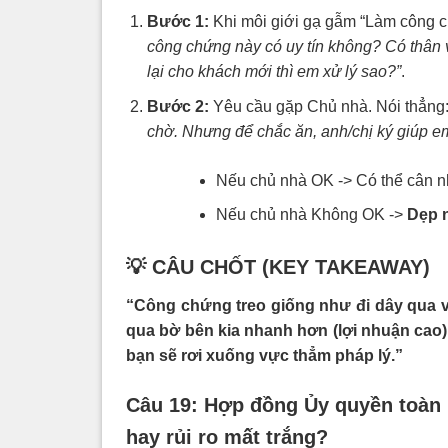
Bước 1:
Khi môi giới gạ gẫm “Làm công chứ
công chứng này có uy tín không? Có thân
lại cho khách mới thì em xử lý sao?”
.
Bước 2:
Yêu cầu gặp Chủ nhà. Nói thẳng
chờ. Nhưng để chắc ăn, anh/chị ký giúp e
Nếu chủ nhà OK -> Có thể cân nh
Nếu chủ nhà Không OK ->
Dẹp n
💡
CÂU CHỐT (KEY TAKEAWAY)
“Công chứng treo giống như đi dây qua 
qua bờ bên kia nhanh hơn (lợi nhuận cao)
bạn sẽ rơi xuống vực thẳm pháp lý.”
Câu 19: Hợp đồng Ủy quyền toàn p
hay rủi ro mất trắng?