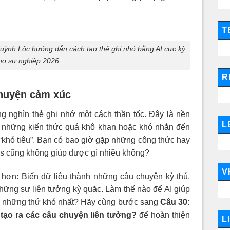
T
ỳnh Lộc hướng dẫn cách tạo thẻ ghi nhớ bằng AI cực kỳ
ho sự nghiệp 2026.
R
chuyện cảm xúc
ng nghìn thẻ ghi nhớ một cách thần tốc. Đây là nền
L
ó những kiến thức quá khô khan hoặc khó nhằn đến
 “khó tiêu”. Bạn có bao giờ gặp những công thức hay
s cũng không giúp được gì nhiều không?
V
p hơn: Biến dữ liệu thành những câu chuyện kỳ thú.
ững sự liên tưởng kỳ quặc. Làm thế nào để AI giúp
ớ những thứ khó nhất? Hãy cùng bước sang
Câu 30:
 tạo ra các câu chuyện liên tưởng?
để hoàn thiện
L