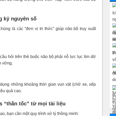
ng kỷ nguyên số
úng là các “đơn vị tri thức” giúp não bộ truy xuất
i câu hỏi trên thẻ buộc não bộ phải nỗ lực lục tìm dữ
ền vững.
dụng những khoảng thời gian vụn vặt (chờ xe, xếp
iệu quả cao.
 “thần tốc” từ mọi tài liệu
ao, bạn cần một quy trình xử lý thông minh: