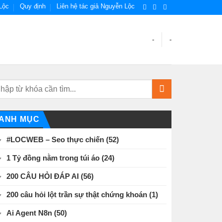
Lộc
Quy định
Liên hệ tác giả Nguyễn Lộc
-
-
ANH MỤC
#LOCWEB – Seo thực chiến
(52)
1 Tỷ đồng nằm trong túi áo
(24)
200 CÂU HỎI ĐÁP AI
(56)
200 câu hỏi lột trần sự thật chứng khoán
(1)
Ai Agent N8n
(50)