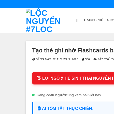
Bỏ
qua
nội
TRANG CHỦ
GIỚ
dung
Tạo thẻ ghi nhớ Flashcards b
ĐĂNG VÀO
12 THÁNG 5, 2026
BỞI
SÁT THỦ T
👋 LỜI NGỎ & HỆ SINH THÁI NGUYỄN
Đang có
30 người
cùng xem bài viết này.
🤖 AI TÓM TẮT THỰC CHIẾN: