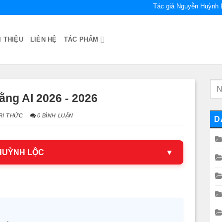
Tác giả Nguyễn Huỳnh 
I THIỆU
LIÊN HỆ
TÁC PHẨM
ằng AI 2026 - 2026
RI THỨC
0 BÌNH LUẬN
D
 HUỲNH LỘC
▼