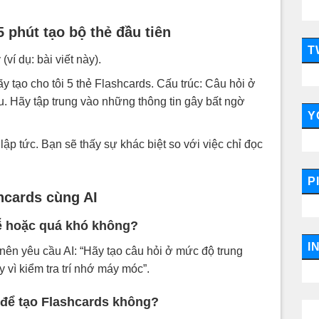
5 phút tạo bộ thẻ đầu tiên
T
ví dụ: bài viết này).
y tạo cho tôi 5 thẻ Flashcards. Cấu trúc: Câu hỏi ở
u. Hãy tập trung vào những thông tin gây bất ngờ
Y
lập tức. Bạn sẽ thấy sự khác biệt so với việc chỉ đọc
P
shcards cùng AI
dễ hoặc quá khó không?
I
nên yêu cầu AI: “Hãy tạo câu hỏi ở mức độ trung
 vì kiểm tra trí nhớ máy móc”.
 để tạo Flashcards không?