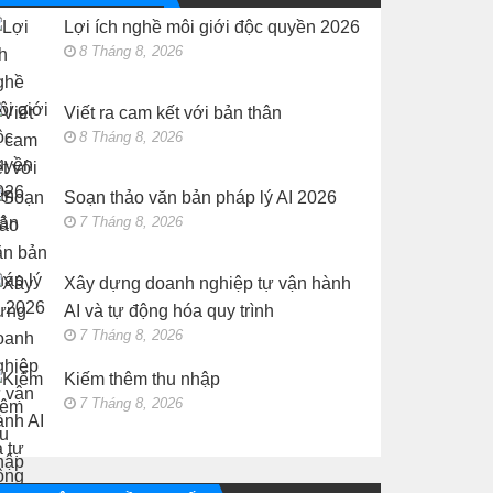
vận
thu
hành
Lợi ích nghề môi giới độc quyền 2026
nhập
AI
và
8 Tháng 8, 2026
tự
động
hóa
quy
Viết ra cam kết với bản thân
trình
8 Tháng 8, 2026
Soạn thảo văn bản pháp lý AI 2026
7 Tháng 8, 2026
Xây dựng doanh nghiệp tự vận hành
AI và tự động hóa quy trình
7 Tháng 8, 2026
Kiếm thêm thu nhập
7 Tháng 8, 2026