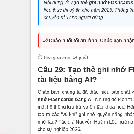
Nội dung về
Tạo thẻ ghi nhớ Flashcards 
liệu thực thi uý tín cho năm 2026. Thông tin
chuyên sâu cho người dùng.
🌙 Chào buổi tối an lành! Chúc bạn nhậ
⏱️ Thời gian xem:
14 phút
Câu 29:
Tạo thẻ ghi nhớ F
tài liệu bằng AI?
Chào bạn, chúng ta đã thấu hiểu bản chất 
nhớ Flashcards bằng AI
. Nhưng để kiến thứ
một hệ thống lưu trữ và ôn tập khoa học. H
tạo ra các “vũ khí” ghi nhớ quyền năng nhấ
nhớ lâu? Tác giả Nguyễn Huỳnh Lộc hướng
cho sự nghiệp 2026.