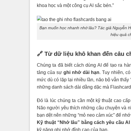
khoa học và một công cụ AI sắc bén.”
Bạn muốn học nhanh nhớ lâu? Tác giả Nguyễn Hu
hiệu quả c
🔗 Từ dữ liệu khô khan đến câu 
Chúng ta đã biết cách dùng AI để tạo ra hà
tảng của sự
ghi nhớ dài hạn
. Tuy nhiên, c
mức dù có lặp lại nhiều lần, não bộ vẫn thấy
những danh sách dài dằng dặc mà Flashcard
Đó là lúc chúng ta cần một kỹ thuật cao cấ
Não người yêu thích những câu chuyện và nh
bạn dệt nên những “mỏ neo cảm xúc” để nh
Kỹ thuật “Nhớ lâu” bằng cách yêu cầu AI
kỹ năng ghi nhớ đỉnh cao của bạn.