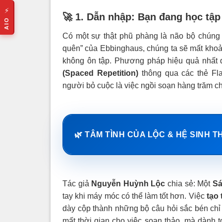
⚡
🚀 1. Dẫn nhập: Bạn đang học tập
AIO
Có một sự thật phũ phàng là não bộ chúng
quên” của Ebbinghaus, chúng ta sẽ mất khoả
không ôn tập. Phương pháp hiệu quả nhất đ
(Spaced Repetition)
thông qua các thẻ Fla
người bỏ cuộc là việc ngồi soạn hàng trăm chi
🌿 TÂM TÌNH CỦA LỘC & HỆ SINH T
Tác giả
Nguyễn Huỳnh Lộc
chia sẻ: Một
Sá
tay khi máy móc có thể làm tốt hơn. Việc
tạo 
dày cộp thành những bộ câu hỏi sắc bén chỉ 
mất thời gian cho việc soạn thảo, mà dành 