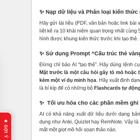
✨ Nạp dữ liệu và Phân loại kiến thức 
Hãy gửi tài liệu (PDF, văn bản hoặc link bài v
liệt kê ra 10 khái niệm quan trọng nhất cùng 
hình được khung kiến thức trước khi tạo thẻ.
✨ Sử dụng Prompt “Cấu trúc thẻ và
Đừng chỉ bảo AI “tạo thẻ”. Hãy dùng lệnh cụ
Mặt trước là một câu hỏi gây tò mò hoặc 
kèm một ví dụ minh họa
. Hãy xuất định dạn
là bí kíp để có những bộ
Flashcards tự độn
✨ Tối ưu hóa cho các phần mềm ghi
AI có khả năng xuất dữ liệu dưới dạng bả
dụng như Anki, Quizlet hay RemNote. Vậy là
mất một giọt mồ hôi soạn thảo nào.