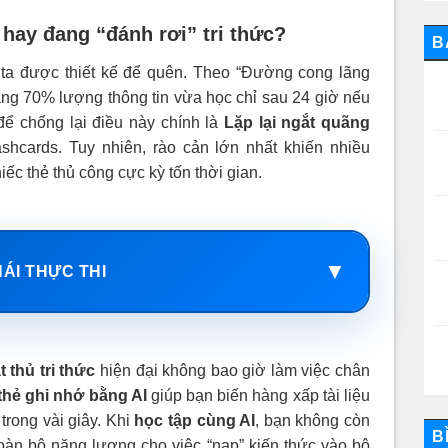
 hay đang “đánh rơi” tri thức?
B
 ta được thiết kế để quên. Theo “Đường cong lãng
ng 70% lượng thông tin vừa học chỉ sau 24 giờ nếu
ể chống lại điều này chính là
Lặp lại ngắt quãng
shcards. Tuy nhiên, rào cản lớn nhất khiến nhiều
ếc thẻ thủ công cực kỳ tốn thời gian.
▼
HÁI THỰC THI
t thủ tri thức
hiện đại không bao giờ làm việc chân
thẻ ghi nhớ bằng AI
giúp bạn biến hàng xấp tài liệu
trong vài giây. Khi
học tập cùng AI
, bạn không còn
B
toàn bộ năng lượng cho việc “nạp” kiến thức vào bộ