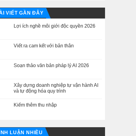
ÀI VIẾT GẦN ĐÂY
Lợi ích nghề môi giới độc quyền 2026
Không
có
bình
luận
Viết ra cam kết với bản thân
ở
Lợi
Không
ích
có
nghề
bình
môi
luận
Soạn thảo văn bản pháp lý AI 2026
giới
ở
độc
Viết
Không
quyền
ra
có
2026
cam
bình
kết
luận
Xây dựng doanh nghiệp tự vận hành AI
với
ở
và tự động hóa quy trình
bản
Soạn
thân
thảo
Không
văn
có
bản
Kiếm thêm thu nhập
bình
pháp
luận
lý
Không
ở
AI
có
Xây
2026
bình
dựng
luận
doanh
ở
nghiệp
Kiếm
ÌNH LUẬN NHIỀU
tự
thêm