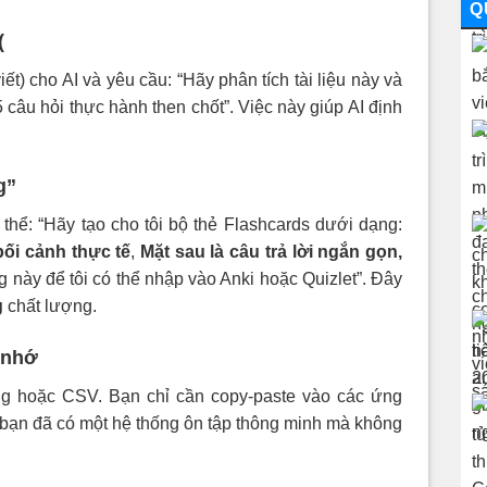
Q
(
iết) cho AI và yêu cầu: “Hãy phân tích tài liệu này và
5 câu hỏi thực hành then chốt”. Việc này giúp AI định
ng”
 thể: “Hãy tạo cho tôi bộ thẻ Flashcards dưới dạng:
bối cảnh thực tế
,
Mặt sau là câu trả lời ngắn gọn,
g này để tôi có thể nhập vào Anki hoặc Quizlet”. Đây
g
chất lượng.
 nhớ
ng hoặc CSV. Bạn chỉ cần copy-paste vào các ứng
 bạn đã có một hệ thống ôn tập thông minh mà không