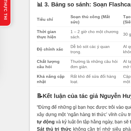
🔥 GỢI Ý THỰC THI
📊 3. Bảng so sánh: Soạn Flashc
Soạn thủ công (Mất
Tạo
Tiêu chí
sức)
(Siê
Thời gian
1 – 2 giờ cho một chương
30 g
thực hiện
sách.
Dễ bỏ sót các ý quan
AI q
Độ chính xác
trọng.
khôn
Chất lượng
Thường là những câu hỏi
AI t
câu hỏi
đơn giản.
mở 
Khả năng cập
Rất khó để sửa đổi hàng
Cập 
nhật
loạt.
một 
📝Kết luận của tác giả Nguyễn Hu
“Đừng để những gì bạn học được trôi vào qu
xây dựng một ‘ngân hàng tri thức’ vĩnh cửu 
tự động
và kỷ luật ôn tập hằng ngày, bạn sẽ
Sát thủ tri thức
không cần trí nhớ siêu ph