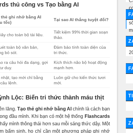
ards thủ công vs Tạo bằng AI
F
 thẻ ghi nhớ bằng AI
Tại sao AI thắng tuyệt đối?
u tốc)
Tiết kiệm 99% thời gian soạn
iây cho toàn bộ tài liệu.
thảo.
Z
uét toàn bộ văn bản,
Đảm bảo tính toàn diện của
g bỏ sót.
tri thức.
ạo ra câu hỏi đa dạng, gợi
Kích thích não bộ hoạt động
tư duy.
mạnh hơn.
F
nhật, tạo mới chỉ bằng
Luôn giữ cho kiến thức tươi
câu lệnh.
mới.
T
ỳnh Lộc: Biến tri thức thành máu thịt
ên lãng.
Tạo thẻ ghi nhớ bằng AI
chính là cách bạn
trong đầu mình. Khi bạn có một hệ thống
Flashcards
Z
 thấy mình thông thái hơn sau mỗi sáng thức dậy. Một
àm bẩm sinh, họ chỉ cần một phương pháp ghi nhớ