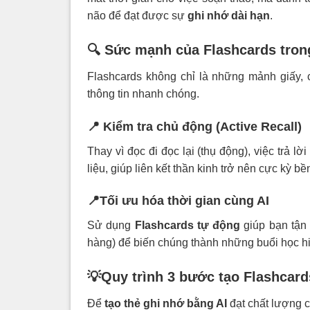
não để đạt được sự
ghi nhớ dài hạn
.
🔍 Sức mạnh của Flashcards tro
Flashcards không chỉ là những mảnh giấy, ch
thông tin nhanh chóng.
📍 Kiểm tra chủ động (Active Recall)
Thay vì đọc đi đọc lại (thụ động), việc trả lờ
liệu, giúp liên kết thần kinh trở nên cực kỳ b
📍Tối ưu hóa thời gian cùng AI
Sử dụng
Flashcards tự động
giúp bạn tận 
hàng) để biến chúng thành những buổi học h
💡Quy trình 3 bước tạo Flashcards
Để
tạo thẻ ghi nhớ bằng AI
đạt chất lượng c