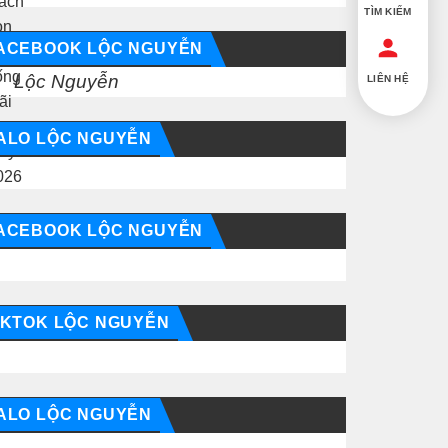
TÌM KIẾM
ACEBOOK LỘC NGUYỄN
Lộc Nguyễn
LIÊN HỆ
ALO LỘC NGUYỄN
ACEBOOK LỘC NGUYỄN
IKTOK LỘC NGUYỄN
ALO LỘC NGUYỄN