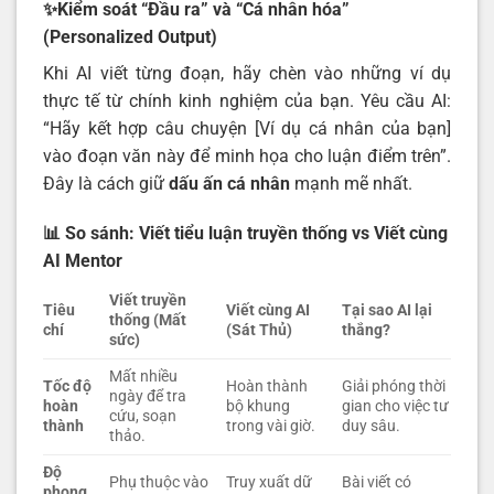
✨Kiểm soát “Đầu ra” và “Cá nhân hóa”
(Personalized Output)
Khi AI viết từng đoạn, hãy chèn vào những ví dụ
thực tế từ chính kinh nghiệm của bạn. Yêu cầu AI:
“Hãy kết hợp câu chuyện [Ví dụ cá nhân của bạn]
vào đoạn văn này để minh họa cho luận điểm trên”.
Đây là cách giữ
dấu ấn cá nhân
mạnh mẽ nhất.
📊 So sánh: Viết tiểu luận truyền thống vs Viết cùng
AI Mentor
Viết truyền
Tiêu
Viết cùng AI
Tại sao AI lại
thống (Mất
chí
(Sát Thủ)
thắng?
sức)
Mất nhiều
Tốc độ
Hoàn thành
Giải phóng thời
ngày để tra
hoàn
bộ khung
gian cho việc tư
cứu, soạn
thành
trong vài giờ.
duy sâu.
thảo.
Độ
Phụ thuộc vào
Truy xuất dữ
Bài viết có
phong