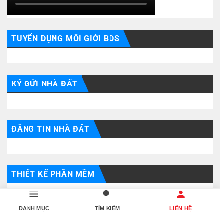
TUYỂN DỤNG MÔI GIỚI BDS
KÝ GỬI NHÀ ĐẤT
ĐĂNG TIN NHÀ ĐẤT
THIẾT KẾ PHẦN MỀM
DANH MỤC
TÌM KIẾM
LIÊN HỆ
ĐIỆN TỬ AIO