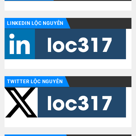
LINKEDIN LỘC NGUYỄN
TWITTER LỘC NGUYỄN