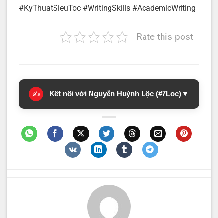
#KyThuatSieuToc #WritingSkills #AcademicWriting
Rate this post
Kết nối với Nguyễn Huỳnh Lộc (#7Loc)
▼
✍️