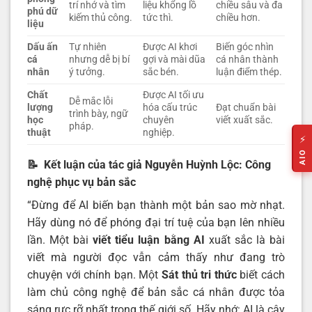
trí nhớ và tìm
liệu khổng lồ
chiều sâu và đa
phú dữ
kiếm thủ công.
tức thì.
chiều hơn.
liệu
Dấu ấn
Tự nhiên
Được AI khơi
Biến góc nhìn
cá
nhưng dễ bị bí
gợi và mài dũa
cá nhân thành
nhân
ý tưởng.
sắc bén.
luận điểm thép.
Chất
Được AI tối ưu
Dễ mắc lỗi
lượng
hóa cấu trúc
Đạt chuẩn bài
trình bày, ngữ
học
chuyên
viết xuất sắc.
pháp.
thuật
nghiệp.
⚡
AIO
📝 Kết luận của tác giả Nguyễn Huỳnh Lộc: Công
nghệ phục vụ bản sắc
“Đừng để AI biến bạn thành một bản sao mờ nhạt.
Hãy dùng nó để phóng đại trí tuệ của bạn lên nhiều
lần. Một bài
viết tiểu luận bằng AI
xuất sắc là bài
viết mà người đọc vẫn cảm thấy như đang trò
chuyện với chính bạn. Một
Sát thủ tri thức
biết cách
làm chủ công nghệ để bản sắc cá nhân được tỏa
sáng rực rỡ nhất trong thế giới số. Hãy nhớ: AI là cây