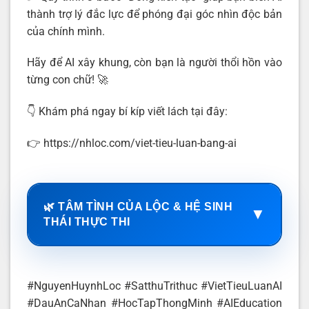
thành trợ lý đắc lực để phóng đại góc nhìn độc bản
của chính mình.
Hãy để AI xây khung, còn bạn là người thổi hồn vào
từng con chữ! 🚀
👇 Khám phá ngay bí kíp viết lách tại đây:
👉 https://nhloc.com/viet-tieu-luan-bang-ai
🌿 TÂM TÌNH CỦA LỘC & HỆ SINH
▼
THÁI THỰC THI
#NguyenHuynhLoc #SatthuTrithuc #VietTieuLuanAI
#DauAnCaNhan #HocTapThongMinh #AIEducation