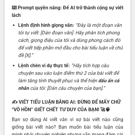
⌨️ Prompt quyền năng: Để AI trở thành cộng sự viết
lách
Lệnh định hình giọng văn:
“Đây là một đoạn văn
tôi tự viết: [Dán đoạn văn]. Hãy phân tích phong
cách, giọng điệu của tôi và dùng phong cách đó
để viết tiếp phần mở đầu cho bài tiểu luận về chủ
đề [X].”
Lệnh chèn ví dụ thực tế:
“Hãy tích hợp câu
chuyện sau vào luận điểm thứ 2 của bài viết để
làm tăng tính thuyết phục và thể hiện
dấu ấn cá
nhân
của tôi: [Dán câu chuyện của bạn].”
✍️
VIẾT TIỂU LUẬN BẰNG AI: ĐỪNG ĐỂ MẤY CHỮ
“VÔ HỒN” GIẾT CHẾT TƯ DUY CỦA BẠN!
🚀🧠
Bạn sợ dùng AI viết văn vì sợ bài viết nào cũng
giống bài viết nào? Bạn muốn bài tiểu luận của
mình phải chuyên nghiệp nhưng vẫn mang đậm cái