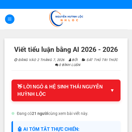
Bỏ
qua
nội
dung
Viết tiểu luận bằng AI 2026 - 2026
ĐĂNG VÀO
2 THÁNG 7, 2026
BỞI
SÁT THỦ TRI THỨC
0 BÌNH LUẬN
👋 LỜI NGỎ & HỆ SINH THÁI NGUYỄN
▼
HUỲNH LỘC
Đang có
21 người
cùng xem bài viết này.
🤖 AI TÓM TẮT THỰC CHIẾN: