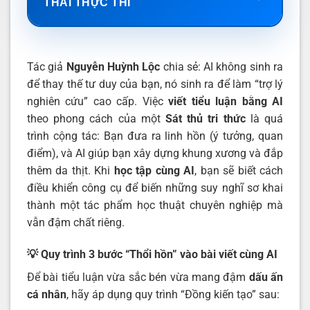
THÁI THỰC THI
Tác giả
Nguyễn Huỳnh Lộc
chia sẻ: AI không sinh ra
để thay thế tư duy của bạn, nó sinh ra để làm “trợ lý
nghiên cứu” cao cấp. Việc
viết tiểu luận bằng AI
theo phong cách của một
Sát thủ tri thức
là quá
trình cộng tác: Bạn đưa ra linh hồn (ý tưởng, quan
điểm), và AI giúp bạn xây dựng khung xương và đắp
thêm da thịt. Khi
học tập cùng AI
, bạn sẽ biết cách
điều khiển công cụ để biến những suy nghĩ sơ khai
thành một tác phẩm học thuật chuyên nghiệp mà
vẫn đậm chất riêng.
💡 Quy trình 3 bước “Thổi hồn” vào bài viết cùng AI
Để bài tiểu luận vừa sắc bén vừa mang đậm
dấu ấn
cá nhân
, hãy áp dụng quy trình “Đồng kiến tạo” sau: