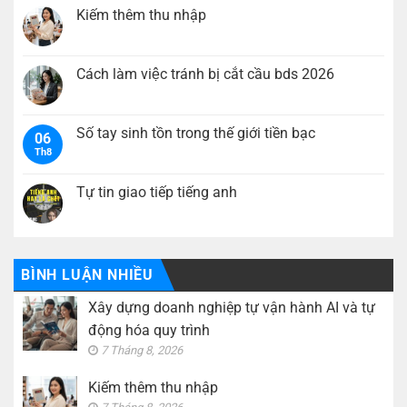
có
Kiếm thêm thu nhập
bình
luận
Không
ở
có
Xây
bình
dựng
luận
Cách làm việc tránh bị cắt cầu bds 2026
doanh
ở
nghiệp
Kiếm
Không
tự
thêm
có
vận
thu
bình
hành
nhập
luận
Số tay sinh tồn trong thế giới tiền bạc
AI
06
ở
và
Th8
Cách
Không
tự
làm
có
động
việc
bình
hóa
tránh
luận
Tự tin giao tiếp tiếng anh
quy
bị
ở
trình
cắt
Số
Không
cầu
tay
có
bds
sinh
bình
2026
tồn
luận
trong
ở
thế
Tự
BÌNH LUẬN NHIỀU
giới
tin
tiền
giao
Xây dựng doanh nghiệp tự vận hành AI và tự
bạc
tiếp
tiếng
động hóa quy trình
anh
7 Tháng 8, 2026
Kiếm thêm thu nhập