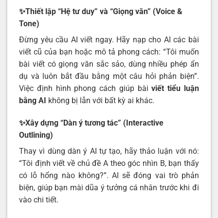
✨Thiết lập “Hệ tư duy” và “Giọng văn” (Voice &
Tone)
Đừng yêu cầu AI viết ngay. Hãy nạp cho AI các bài
viết cũ của bạn hoặc mô tả phong cách: “Tôi muốn
bài viết có giọng văn sắc sảo, dùng nhiều phép ẩn
dụ và luôn bắt đầu bằng một câu hỏi phản biện”.
Việc định hình phong cách giúp bài
viết tiểu luận
bằng AI
không bị lẫn với bất kỳ ai khác.
✨Xây dựng “Dàn ý tương tác” (Interactive
Outlining)
Thay vì dùng dàn ý AI tự tạo, hãy thảo luận với nó:
“Tôi định viết về chủ đề A theo góc nhìn B, bạn thấy
có lỗ hổng nào không?”. AI sẽ đóng vai trò phản
biện, giúp bạn mài dũa ý tưởng cá nhân trước khi đi
vào chi tiết.