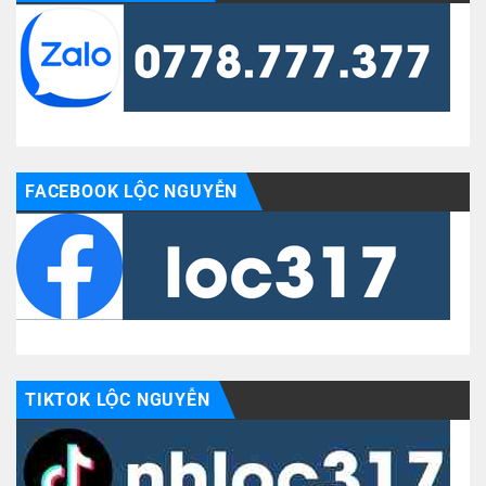
FACEBOOK LỘC NGUYỄN
TIKTOK LỘC NGUYỄN