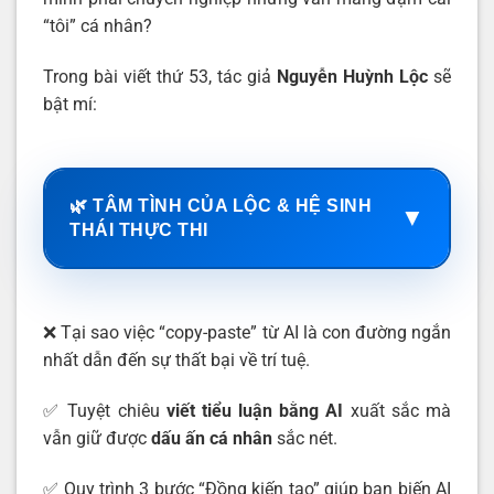
“tôi” cá nhân?
Trong bài viết thứ 53, tác giả
Nguyễn Huỳnh Lộc
sẽ
bật mí:
🌿 TÂM TÌNH CỦA LỘC & HỆ SINH
▼
THÁI THỰC THI
❌ Tại sao việc “copy-paste” từ AI là con đường ngắn
nhất dẫn đến sự thất bại về trí tuệ.
✅ Tuyệt chiêu
viết tiểu luận bằng AI
xuất sắc mà
vẫn giữ được
dấu ấn cá nhân
sắc nét.
✅ Quy trình 3 bước “Đồng kiến tạo” giúp bạn biến AI