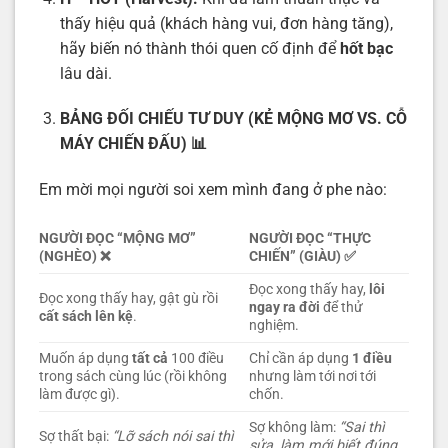
thấy hiệu quả (khách hàng vui, đơn hàng tăng),
hãy biến nó thành thói quen cố định để
hốt bạc
lâu dài.
BẢNG ĐỐI CHIẾU TƯ DUY (KẺ MỘNG MƠ VS. CỖ
MÁY CHIẾN ĐẤU)
📊
Em mời mọi người soi xem mình đang ở phe nào:
NGƯỜI ĐỌC “MỘNG MƠ”
NGƯỜI ĐỌC “THỰC
(NGHÈO)
❌
CHIẾN” (GIÀU)
✅
Đọc xong thấy hay,
lôi
Đọc xong thấy hay, gật gù rồi
ngay ra đời
để thử
cất sách lên kệ
.
nghiệm.
Muốn áp dụng
tất cả
100 điều
Chỉ cần áp dụng
1 điều
trong sách cùng lúc (rồi không
nhưng làm tới nơi tới
làm được gì).
chốn.
Sợ không làm:
“Sai thì
Sợ thất bại:
“Lỡ sách nói sai thì
sửa, làm mới biết đúng