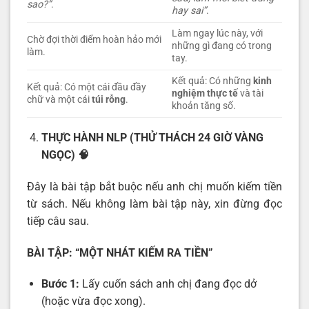
sao?”
.
hay sai”
.
Làm ngay lúc này, với
Chờ đợi thời điểm hoàn hảo mới
những gì đang có trong
làm.
tay.
Kết quả: Có những
kinh
Kết quả: Có một cái đầu đầy
nghiệm thực tế
và tài
chữ và một cái
túi rỗng
.
khoản tăng số.
THỰC HÀNH NLP (THỬ THÁCH 24 GIỜ VÀNG
NGỌC)
🧠
Đây là bài tập bắt buộc nếu anh chị muốn kiếm tiền
từ sách. Nếu không làm bài tập này, xin đừng đọc
tiếp câu sau.
BÀI TẬP: “MỘT NHÁT KIẾM RA TIỀN”
Bước 1:
Lấy cuốn sách anh chị đang đọc dở
(hoặc vừa đọc xong).