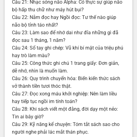
Câu 21: Nhạc sóng não Alpha: Có thực sự giúp não
bộ hấp thu chữ như máy hút bụi?
Câu 22: Nằm đọc hay Ngồi đọc: Tư thế nào giúp
não bộ tỉnh táo nhất?
Câu 23: Làm sao để nhớ dai như đỉa những gì đã
đọc sau 1 tháng, 1 năm?
Câu 24: Sổ tay ghi chép: Vũ khí bí mật của triệu phú
hay trò làm màu?
Câu 25: Công thức ghi chú 1 trang giấy: Đơn giản,
dễ nhớ, nhìn là muốn làm.
Câu 26: Quy trình chuyển hóa: Biến kiến thức sách
vở thành tiền tươi thóc thật.
Câu 27: Đọc xong máu khởi nghiệp: Nên làm liều
hay tiếp tục ngồi im tính toán?
Câu 28: Khi sách viết một đằng, đời dạy một nẻo:
Tin ai bây giờ?
Câu 29: Kỹ năng kể chuyện: Tóm tắt sách sao cho
người nghe phải lác mắt thán phục.