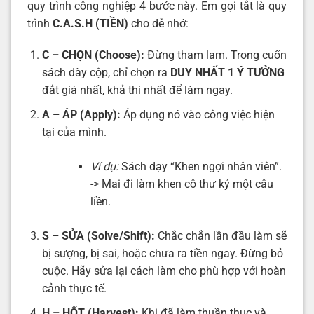
quy trình công nghiệp 4 bước này. Em gọi tắt là quy
trình
C.A.S.H (TIỀN)
cho dễ nhớ:
C – CHỌN (Choose):
Đừng tham lam. Trong cuốn
sách dày cộp, chỉ chọn ra
DUY NHẤT 1 Ý TƯỞNG
đắt giá nhất, khả thi nhất để làm ngay.
A – ÁP (Apply):
Áp dụng nó vào công việc hiện
tại của mình.
Ví dụ:
Sách dạy “Khen ngợi nhân viên”.
-> Mai đi làm khen cô thư ký một câu
liền.
S – SỬA (Solve/Shift):
Chắc chắn lần đầu làm sẽ
bị sượng, bị sai, hoặc chưa ra tiền ngay. Đừng bỏ
cuộc. Hãy sửa lại cách làm cho phù hợp với hoàn
cảnh thực tế.
H – HỐT (Harvest):
Khi đã làm thuần thục và