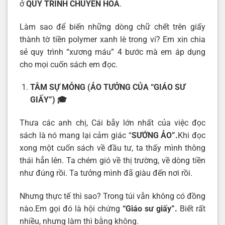
ở
QUY TRÌNH CHUYỂN HÓA
.
Làm sao để biến những dòng chữ chết trên giấy
thành tờ tiền polymer xanh lè trong ví? Em xin chia
sẻ quy trình “xương máu” 4 bước mà em áp dụng
cho mọi cuốn sách em đọc.
TÂM SỰ MỎNG (ẢO TƯỞNG CỦA “GIÁO SƯ
GIẤY”)
🎓
Thưa các anh chị, Cái bẫy lớn nhất của việc đọc
sách là nó mang lại cảm giác “
SƯỚNG ẢO”.
Khi đọc
xong một cuốn sách về đầu tư, ta thấy mình thông
thái hẳn lên. Ta chém gió về thị trường, về dòng tiền
như đúng rồi. Ta tưởng mình đã giàu đến nơi rồi.
Nhưng thực tế thì sao? Trong túi vẫn không có đồng
nào.Em gọi đó là hội chứng
“Giáo sư giấy”.
Biết rất
nhiều, nhưng làm thì bằng không.