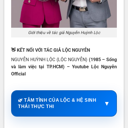
Giới thiệu về tác giả Nguyễn Huỳnh Lộc
👋 KẾT NỐI VỚI TÁC GIẢ LỘC NGUYỄN
NGUYỄN HUỲNH LỘC (LỘC NGUYỄN)
(1985 – Sống
và làm việc tại TP.HCM) – Youtube
Lộc Nguyễn
Official
🌿 TÂM TÌNH CỦA LỘC & HỆ SINH
▼
THÁI THỰC THI