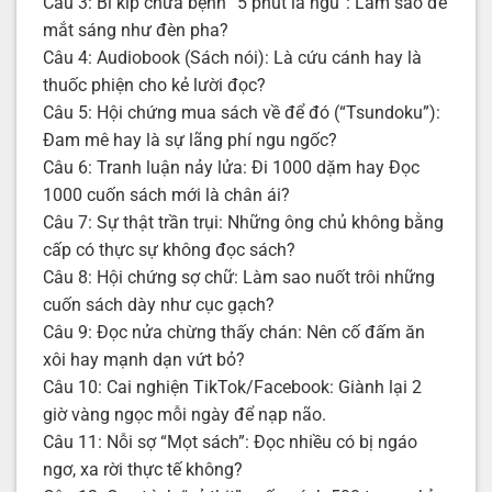
Câu 3: Bí kíp chữa bệnh “5 phút là ngủ”: Làm sao để
mắt sáng như đèn pha?
Câu 4: Audiobook (Sách nói): Là cứu cánh hay là
thuốc phiện cho kẻ lười đọc?
Câu 5: Hội chứng mua sách về để đó (“Tsundoku”):
Đam mê hay là sự lãng phí ngu ngốc?
Câu 6: Tranh luận nảy lửa: Đi 1000 dặm hay Đọc
1000 cuốn sách mới là chân ái?
Câu 7: Sự thật trần trụi: Những ông chủ không bằng
cấp có thực sự không đọc sách?
Câu 8: Hội chứng sợ chữ: Làm sao nuốt trôi những
cuốn sách dày như cục gạch?
Câu 9: Đọc nửa chừng thấy chán: Nên cố đấm ăn
xôi hay mạnh dạn vứt bỏ?
Câu 10: Cai nghiện TikTok/Facebook: Giành lại 2
giờ vàng ngọc mỗi ngày để nạp não.
Câu 11: Nỗi sợ “Mọt sách”: Đọc nhiều có bị ngáo
ngơ, xa rời thực tế không?