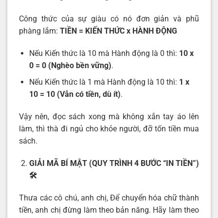
Công thức của sự giàu có nó đơn giản và phũ
phàng lắm:
TIỀN = KIẾN THỨC x HÀNH ĐỘNG
Nếu Kiến thức là 10 mà Hành động là 0 thì:
10 x
0 = 0 (Nghèo bền vững)
.
Nếu Kiến thức là 1 mà Hành động là 10 thì:
1 x
10 = 10 (Vẫn có tiền, dù ít)
.
Vậy nên, đọc sách xong mà không xắn tay áo lên
làm, thì thà đi ngủ cho khỏe người, đỡ tốn tiền mua
sách.
GIẢI MÃ BÍ MẬT (QUY TRÌNH 4 BƯỚC “IN TIỀN”)
🛠️
Thưa các cô chú, anh chị, Để chuyển hóa chữ thành
tiền, anh chị đừng làm theo bản năng. Hãy làm theo