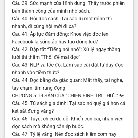
Câu 39: Sức mạnh của Hình dung: Thấy trước phiên
bản thành công của mình nhờ sách.
Câu 40: Hội đọc sách: Tại sao đi một mình thì
nhanh, đi cùng hội mới đi xa?
Câu 41: Áp lực đám đông: Khoe việc đọc lên
Facebook là sống ảo hay tạo động lực?
Câu 42: Dập tắt “Tiếng nói nhỏ”: Xử lý ngay thằng
lười thì thầm “Thôi để mai đọc”.
Câu 43: NLP và tốc độ: Làm sao cài đặt tư duy đọc
nhanh vào tiềm thức?
Câu 44: Đọc bằng đa giác quan: Mắt thấy, tai nghe,
tay chạm, tim rung động.
CHƯƠNG 5: DI SẢN CỦA “CHIẾN BINH TRI THỨC” 💎
Câu 45: Tủ sách gia đình: Tại sao nó quý giá hơn cả
két sắt đựng vàng?
Câu 46: Tuyệt chiêu dụ dỗ: Khiến con cái, nhân viên
đọc sách mà không cần ép buộc.
Câu 47: Tỷ lệ vàng: Nên đọc sách kiếm cơm hay