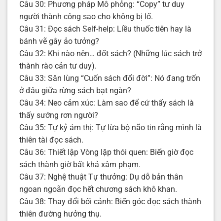
Câu 30: Phương pháp Mô phỏng: “Copy” tư duy
người thành công sao cho không bị lố.
Câu 31: Đọc sách Self-help: Liều thuốc tiên hay là
bánh vẽ gây ảo tưởng?
Câu 32: Khi nào nên… đốt sách? (Những lúc sách trở
thành rào cản tư duy).
Câu 33: Săn lùng “Cuốn sách đổi đời”: Nó đang trốn
ở đâu giữa rừng sách bạt ngàn?
Câu 34: Neo cảm xúc: Làm sao để cứ thấy sách là
thấy sướng rơn người?
Câu 35: Tự kỷ ám thị: Tự lừa bộ não tin rằng mình là
thiên tài đọc sách.
Câu 36: Thiết lập Vòng lặp thói quen: Biến giờ đọc
sách thành giờ bất khả xâm phạm.
Câu 37: Nghệ thuật Tự thưởng: Dụ dỗ bản thân
ngoan ngoãn đọc hết chương sách khô khan.
Câu 38: Thay đổi bối cảnh: Biến góc đọc sách thành
thiên đường hưởng thụ.