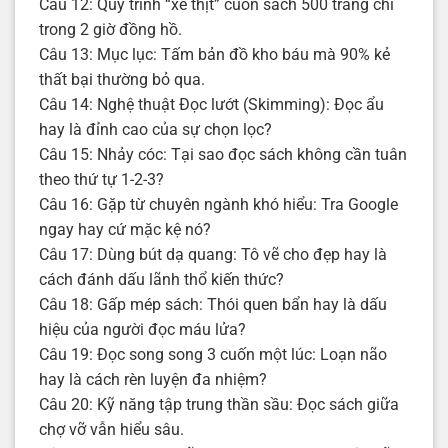
Câu 12: Quy trình “xẻ thịt” cuốn sách 500 trang chỉ
trong 2 giờ đồng hồ.
Câu 13: Mục lục: Tấm bản đồ kho báu mà 90% kẻ
thất bại thường bỏ qua.
Câu 14: Nghệ thuật Đọc lướt (Skimming): Đọc ẩu
hay là đỉnh cao của sự chọn lọc?
Câu 15: Nhảy cóc: Tại sao đọc sách không cần tuân
theo thứ tự 1-2-3?
Câu 16: Gặp từ chuyên ngành khó hiểu: Tra Google
ngay hay cứ mặc kệ nó?
Câu 17: Dùng bút dạ quang: Tô vẽ cho đẹp hay là
cách đánh dấu lãnh thổ kiến thức?
Câu 18: Gấp mép sách: Thói quen bẩn hay là dấu
hiệu của người đọc máu lửa?
Câu 19: Đọc song song 3 cuốn một lúc: Loạn não
hay là cách rèn luyện đa nhiệm?
Câu 20: Kỹ năng tập trung thần sầu: Đọc sách giữa
chợ vỡ vẫn hiểu sâu.