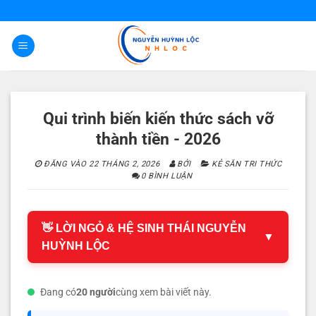
Bỏ
qua
nội
dung
Qui trình biến kiến thức sách vỡ
thành tiền - 2026
ĐĂNG VÀO
22 THÁNG 2, 2026
BỞI
KẺ SĂN TRI THỨC
0 BÌNH LUẬN
👋 LỜI NGỎ & HỆ SINH THÁI NGUYỄN
▼
HUỲNH LỘC
Đang có
20 người
cùng xem bài viết này.