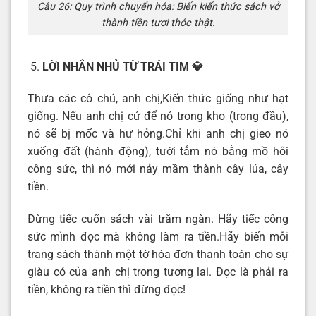
Câu 26: Quy trình chuyển hóa: Biến kiến thức sách vở
thành tiền tươi thóc thật.
LỜI NHẮN NHỦ TỪ TRÁI TIM
💎
Thưa các cô chú, anh chị,Kiến thức giống như hạt
giống. Nếu anh chị cứ để nó trong kho (trong đầu),
nó sẽ bị mốc và hư hỏng.Chỉ khi anh chị gieo nó
xuống đất (hành động), tưới tắm nó bằng mồ hôi
công sức, thì nó mới nảy mầm thành cây lúa, cây
tiền.
Đừng tiếc cuốn sách vài trăm ngàn. Hãy tiếc công
sức mình đọc mà không làm ra tiền.Hãy biến mỗi
trang sách thành một tờ hóa đơn thanh toán cho sự
giàu có của anh chị trong tương lai. Đọc là phải ra
tiền, không ra tiền thì đừng đọc!