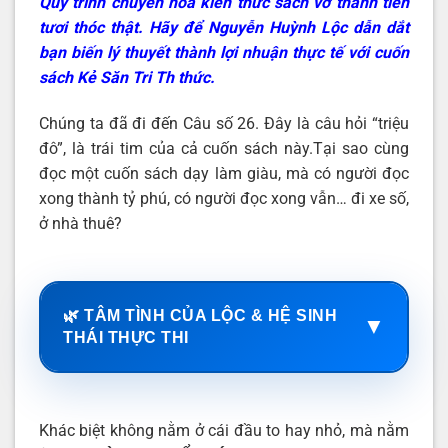
Quy trình chuyển hóa kiến thức sách vở thành tiền
tươi thóc thật. Hãy để Nguyễn Huỳnh Lộc dẫn dắt
bạn biến lý thuyết thành lợi nhuận thực tế với cuốn
sách Kẻ Săn Tri Th thức.
Chúng ta đã đi đến Câu số 26. Đây là câu hỏi “triệu
đô”, là trái tim của cả cuốn sách này.Tại sao cùng
đọc một cuốn sách dạy làm giàu, mà có người đọc
xong thành tỷ phú, có người đọc xong vẫn… đi xe số,
ở nhà thuê?
🌿 TÂM TÌNH CỦA LỘC & HỆ SINH
▼
THÁI THỰC THI
Khác biệt không nằm ở cái đầu to hay nhỏ, mà nằm