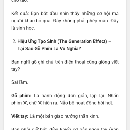
cho tao.”
Kết quả: Bạn bắt đầu nhìn thấy những cơ hội mà
người khác bỏ qua. Đây không phải phép màu. Đây
là sinh học.
Hiệu Ứng Tạo Sinh (The Generation Effect) –
Tại Sao Gõ Phím Là Vô Nghĩa?
Bạn nghĩ gõ ghi chú trên điện thoại cũng giống viết
tay?
Sai lầm.
Gõ phím:
Là hành động đơn giản, lặp lại. Nhấn
phím ‘A’, chữ ‘A’ hiện ra. Não bộ hoạt động hời hợt.
Viết tay:
Là một bản giao hưởng thần kinh.
Bạn phải giữ bút, điều khiển cơ bắp ngón tay (Vận