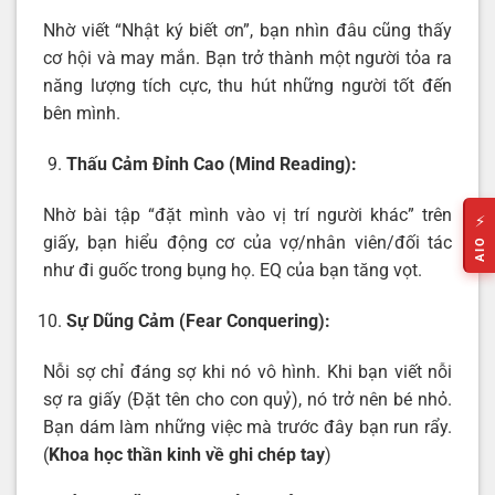
Nhờ viết “Nhật ký biết ơn”, bạn nhìn đâu cũng thấy
cơ hội và may mắn. Bạn trở thành một người tỏa ra
năng lượng tích cực, thu hút những người tốt đến
bên mình.
Thấu Cảm Đỉnh Cao (Mind Reading):
Nhờ bài tập “đặt mình vào vị trí người khác” trên
⚡
giấy, bạn hiểu động cơ của vợ/nhân viên/đối tác
AIO
như đi guốc trong bụng họ. EQ của bạn tăng vọt.
Sự Dũng Cảm (Fear Conquering):
Nỗi sợ chỉ đáng sợ khi nó vô hình. Khi bạn viết nỗi
sợ ra giấy (Đặt tên cho con quỷ), nó trở nên bé nhỏ.
Bạn dám làm những việc mà trước đây bạn run rẩy.
(
Khoa học thần kinh về ghi chép tay
)