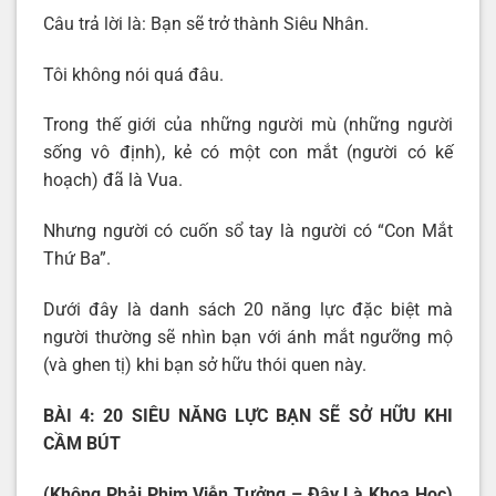
Câu trả lời là: Bạn sẽ trở thành Siêu Nhân.
Tôi không nói quá đâu.
Trong thế giới của những người mù (những người
sống vô định), kẻ có một con mắt (người có kế
hoạch) đã là Vua.
Nhưng người có cuốn sổ tay là người có “Con Mắt
Thứ Ba”.
Dưới đây là danh sách 20 năng lực đặc biệt mà
người thường sẽ nhìn bạn với ánh mắt ngưỡng mộ
(và ghen tị) khi bạn sở hữu thói quen này.
BÀI 4: 20 SIÊU NĂNG LỰC BẠN SẼ SỞ HỮU KHI
CẦM BÚT
(Không Phải Phim Viễn Tưởng – Đây Là Khoa Học)