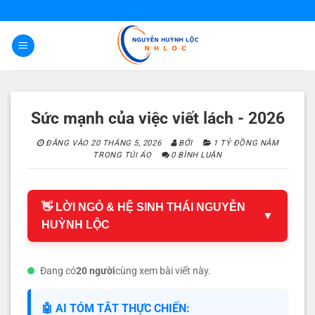
Bỏ
qua
nội
dung
Sức mạnh của việc viết lách - 2026
ĐĂNG VÀO
20 THÁNG 5, 2026
BỞI
1 TỶ ĐỒNG NẰM
TRONG TÚI ÁO
0 BÌNH LUẬN
👋 LỜI NGỎ & HỆ SINH THÁI NGUYỄN
▼
HUỲNH LỘC
Đang có
20 người
cùng xem bài viết này.
🤖 AI TÓM TẮT THỰC CHIẾN: