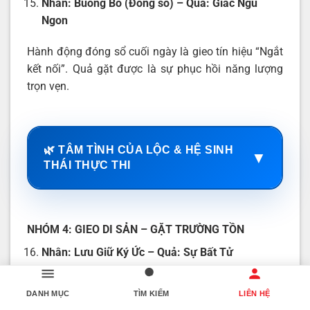
Nhân: Buông Bỏ (Đóng sổ) – Quả: Giấc Ngủ
Ngon
Hành động đóng sổ cuối ngày là gieo tín hiệu “Ngắt
kết nối”. Quả gặt được là sự phục hồi năng lượng
trọn vẹn.
🌿 TÂM TÌNH CỦA LỘC & HỆ SINH
▼
THÁI THỰC THI
NHÓM 4: GIEO DI SẢN – GẶT TRƯỜNG TỒN
Nhân: Lưu Giữ Ký Ức – Quả: Sự Bất Tử
Gieo sự trân trọng thời gian. Gặt lại một cuộc đời
DANH MỤC
TÌM KIẾM
LIÊN HỆ
sống động mãi mãi trên trang giấy. Con cháu đời