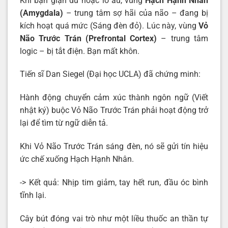
Khi bạn giận dữ hoặc lo âu, vùng
Hạch Hạnh Nhân
(Amygdala)
– trung tâm sợ hãi của não – đang bị
kích hoạt quá mức (Sáng đèn đỏ). Lúc này, vùng
Vỏ
Não Trước Trán (Prefrontal Cortex)
– trung tâm
logic – bị tắt điện. Bạn mất khôn.
Tiến sĩ Dan Siegel (Đại học UCLA) đã chứng minh:
Hành động chuyển cảm xúc thành ngôn ngữ (Viết
nhật ký) buộc Vỏ Não Trước Trán phải hoạt động trở
lại để tìm từ ngữ diễn tả.
Khi Vỏ Não Trước Trán sáng đèn, nó sẽ gửi tín hiệu
ức chế xuống Hạch Hạnh Nhân.
-> Kết quả: Nhịp tim giảm, tay hết run, đầu óc bình
tĩnh lại.
Cây bút đóng vai trò như một liều thuốc an thần tự