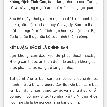
Khẳng Định Tích Cực
, bạn đang phá bỏ con đường
cũ và xây dựng một “cao tốc” mới cho sự lạc quan.
Sau 66 ngày (thời gian trung bình để hình thành thói
quen), não bộ của bạn thay đổi vật lý. Bạn trở thành
một con người mới: Tích cực hơn, kỷ luật hơn. Bạn
đã tự phẫu thuật não bộ của mình thành công.
KẾT LUẬN: BÁC SĨ LÀ CHÍNH BẠN
Bạn không cần dao kéo để phẫu thuật não.Bạn
không cần thuốc an thần để trị lo âu.Bạn không cần
thực phẩm chức năng để tăng trí nhớ.
Tất cả những gì bạn cần là một công cụ sinh học
mạnh mẽ đã bị lãng quên: Cây Bút.Khi bạn cầm bút
lên, bạn đang nắm trong tay quyền năng điều khiển
bộ não – cỗ máy phức tạp nhất vũ trụ.Nhưng khoa
học mới chỉ là bề nổi của tảng băng chìm.