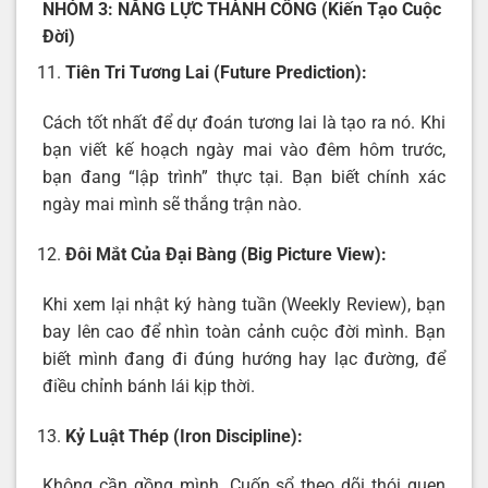
NHÓM 3: NĂNG LỰC THÀNH CÔNG (Kiến Tạo Cuộc
Đời)
Tiên Tri Tương Lai (Future Prediction):
Cách tốt nhất để dự đoán tương lai là tạo ra nó. Khi
bạn viết kế hoạch ngày mai vào đêm hôm trước,
bạn đang “lập trình” thực tại. Bạn biết chính xác
ngày mai mình sẽ thắng trận nào.
Đôi Mắt Của Đại Bàng (Big Picture View):
Khi xem lại nhật ký hàng tuần (Weekly Review), bạn
bay lên cao để nhìn toàn cảnh cuộc đời mình. Bạn
biết mình đang đi đúng hướng hay lạc đường, để
điều chỉnh bánh lái kịp thời.
Kỷ Luật Thép (Iron Discipline):
Không cần gồng mình. Cuốn sổ theo dõi thói quen