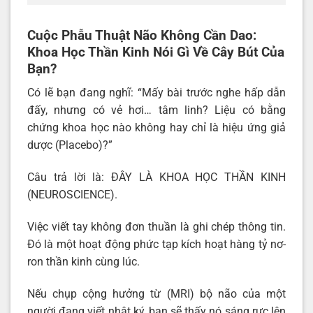
Cuộc Phẫu Thuật Não Không Cần Dao:
Khoa Học Thần Kinh Nói Gì Về Cây Bút Của
Bạn?
Có lẽ bạn đang nghĩ: “Mấy bài trước nghe hấp dẫn
đấy, nhưng có vẻ hơi… tâm linh? Liệu có bằng
chứng khoa học nào không hay chỉ là hiệu ứng giả
dược (Placebo)?”
Câu trả lời là: ĐÂY LÀ KHOA HỌC THẦN KINH
(NEUROSCIENCE).
Việc viết tay không đơn thuần là ghi chép thông tin.
Đó là một hoạt động phức tạp kích hoạt hàng tỷ nơ-
ron thần kinh cùng lúc.
Nếu chụp cộng hưởng từ (MRI) bộ não của một
người đang viết nhật ký, bạn sẽ thấy nó sáng rực lên