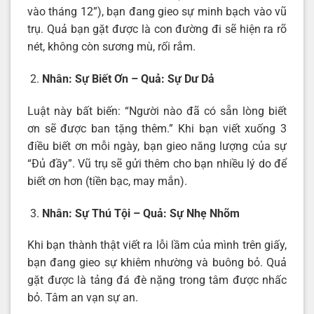
vào tháng 12”), bạn đang gieo sự minh bạch vào vũ
trụ. Quả bạn gặt được là con đường đi sẽ hiện ra rõ
nét, không còn sương mù, rối rắm.
Nhân: Sự Biết Ơn – Quả: Sự Dư Dả
Luật này bất biến: “Người nào đã có sẵn lòng biết
ơn sẽ được ban tặng thêm.” Khi bạn viết xuống 3
điều biết ơn mỗi ngày, bạn gieo năng lượng của sự
“Đủ đầy”. Vũ trụ sẽ gửi thêm cho bạn nhiều lý do để
biết ơn hơn (tiền bạc, may mắn).
Nhân: Sự Thú Tội – Quả: Sự Nhẹ Nhõm
Khi bạn thành thật viết ra lỗi lầm của mình trên giấy,
bạn đang gieo sự khiêm nhường và buông bỏ. Quả
gặt được là tảng đá đè nặng trong tâm được nhấc
bỏ. Tâm an vạn sự an.