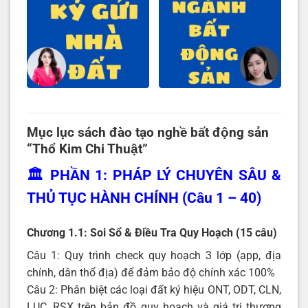
Mục lục sách đào tạo nghề bất động sản
“Thổ Kim Chi Thuật”
🏛️ PHẦN 1: PHÁP LÝ CHUYÊN SÂU &
THỦ TỤC HÀNH CHÍNH (Câu 1 – 40)
Chương 1.1: Soi Sổ & Điều Tra Quy Hoạch (15 câu)
Câu 1: Quy trình check quy hoạch 3 lớp (app, địa
chính, dân thổ địa) để đảm bảo độ chính xác 100%
Câu 2: Phân biệt các loại đất ký hiệu ONT, ODT, CLN,
LUC, RSX trên bản đồ quy hoạch và giá trị thương