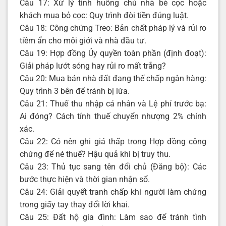
Câu 17: Xử lý tình huống chủ nhà bẻ cọc hoặc
khách mua bỏ cọc: Quy trình đòi tiền đúng luật.
Câu 18: Công chứng Treo: Bản chất pháp lý và rủi ro
tiềm ẩn cho môi giới và nhà đầu tư.
Câu 19: Hợp đồng Ủy quyền toàn phần (định đoạt):
Giải pháp lướt sóng hay rủi ro mất trắng?
Câu 20: Mua bán nhà đất đang thế chấp ngân hàng:
Quy trình 3 bên để tránh bị lừa.
Câu 21: Thuế thu nhập cá nhân và Lệ phí trước bạ:
Ai đóng? Cách tính thuế chuyển nhượng 2% chính
xác.
Câu 22: Có nên ghi giá thấp trong Hợp đồng công
chứng để né thuế? Hậu quả khi bị truy thu.
Câu 23: Thủ tục sang tên đổi chủ (Đăng bộ): Các
bước thực hiện và thời gian nhận sổ.
Câu 24: Giải quyết tranh chấp khi người làm chứng
trong giấy tay thay đổi lời khai.
Câu 25: Đất hộ gia đình: Làm sao để tránh tình