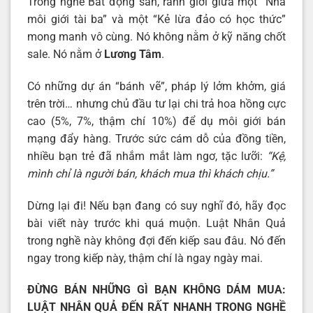
Trong nghề Bất động sản, ranh giới giữa một “Nhà
môi giới tài ba” và một “Kẻ lừa đảo có học thức”
mong manh vô cùng. Nó không nằm ở kỹ năng chốt
sale. Nó nằm ở
Lương Tâm
.
Có những dự án “bánh vẽ”, pháp lý lởm khởm, giá
trên trời… nhưng chủ đầu tư lại chi trả hoa hồng cực
cao (5%, 7%, thậm chí 10%) để dụ môi giới bán
mạng đẩy hàng. Trước sức cám dỗ của đồng tiền,
nhiều bạn trẻ đã nhắm mắt làm ngơ, tặc lưỡi:
“Kệ,
mình chỉ là người bán, khách mua thì khách chịu.”
Dừng lại đi! Nếu bạn đang có suy nghĩ đó, hãy đọc
bài viết này trước khi quá muộn. Luật Nhân Quả
trong nghề này không đợi đến kiếp sau đâu. Nó đến
ngay trong kiếp này, thậm chí là ngay ngày mai.
ĐỪNG BÁN NHỮNG GÌ BẠN KHÔNG DÁM MUA:
LUẬT NHÂN QUẢ ĐẾN RẤT NHANH TRONG NGHỀ