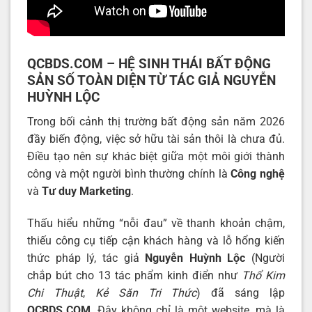
QCBDS.COM – HỆ SINH THÁI BẤT ĐỘNG
SẢN SỐ TOÀN DIỆN TỪ TÁC GIẢ NGUYỄN
HUỲNH LỘC
Trong bối cảnh thị trường bất động sản năm 2026
đầy biến động, việc sở hữu tài sản thôi là chưa đủ.
Điều tạo nên sự khác biệt giữa một môi giới thành
công và một người bình thường chính là
Công nghệ
và
Tư duy Marketing
.
Thấu hiểu những “nỗi đau” về thanh khoản chậm,
thiếu công cụ tiếp cận khách hàng và lỗ hổng kiến
thức pháp lý, tác giả
Nguyễn Huỳnh Lộc
(Người
chắp bút cho 13 tác phẩm kinh điển như
Thổ Kim
Chi Thuật
,
Kẻ Săn Tri Thức
) đã sáng lập
QCBDS.COM
. Đây không chỉ là một website, mà là