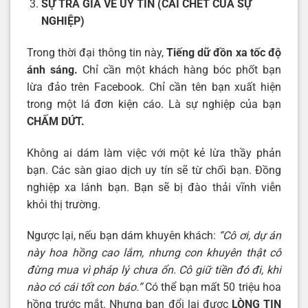
SỰ TRẢ GIÁ VỀ UY TÍN (CÁI CHẾT CỦA SỰ
NGHIỆP)
Trong thời đại thông tin này,
Tiếng dữ đồn xa tốc độ
ánh sáng.
Chỉ cần một khách hàng bóc phốt bạn
lừa đảo trên Facebook. Chỉ cần tên bạn xuất hiện
trong một lá đơn kiện cáo. Là sự nghiệp của bạn
CHẤM DỨT.
Không ai dám làm việc với một kẻ lừa thầy phản
bạn. Các sàn giao dịch uy tín sẽ từ chối bạn. Đồng
nghiệp xa lánh bạn. Bạn sẽ bị đào thải vĩnh viễn
khỏi thị trường.
Ngược lại, nếu bạn dám khuyên khách:
“Cô ơi, dự án
này hoa hồng cao lắm, nhưng con khuyên thật cô
đừng mua vì pháp lý chưa ổn. Cô giữ tiền đó đi, khi
nào có cái tốt con báo.”
Có thể bạn mất 50 triệu hoa
hồng trước mắt. Nhưng bạn đổi lại được
LÒNG TIN