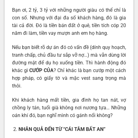
Bạn ơi, 2 tỷ, 3 tỷ với những người giàu có thể chỉ là
con số. Nhưng với đại đa số khách hàng, đó là gia
tài cả đời. Đó là tiền bán đất ở quê, tiền tích cóp 20
năm đi làm, tiền vay mượn anh em họ hàng.
Nếu bạn biết rõ dự án đó có vấn đề (dính quy hoạch,
tranh chấp, chủ đầu tư sắp vỡ nợ…) mà vẫn dùng lời
đường mật để dụ họ xuống tiền. Thì hành động đó
khác gì
CƯỚP CỦA
? Chỉ khác là bạn cướp một cách
hợp pháp, có giấy tờ và mặc vest sang trọng mà
thôi.
Khi khách hàng mất tiền, gia đình họ tan nát, vợ
chồng ly tán, tuổi già không nơi nương tựa… Những
oán khí đó, bạn nghĩ mình có gánh nổi không?
NHÂN QUẢ ĐẾN TỪ “CÁI TÂM BẤT AN”