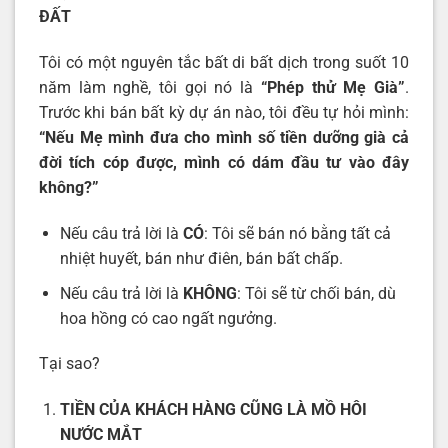
ĐẤT
Tôi có một nguyên tắc bất di bất dịch trong suốt 10
năm làm nghề, tôi gọi nó là
“Phép thử Mẹ Già”
.
Trước khi bán bất kỳ dự án nào, tôi đều tự hỏi mình:
“Nếu Mẹ mình đưa cho mình số tiền dưỡng già cả
đời tích cóp được, mình có dám đầu tư vào đây
không?”
Nếu câu trả lời là
CÓ
: Tôi sẽ bán nó bằng tất cả
nhiệt huyết, bán như điên, bán bất chấp.
Nếu câu trả lời là
KHÔNG
: Tôi sẽ từ chối bán, dù
hoa hồng có cao ngất ngưởng.
Tại sao?
TIỀN CỦA KHÁCH HÀNG CŨNG LÀ MỒ HÔI
NƯỚC MẮT