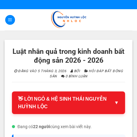
Bỏ
qua
nội
dung
Luật nhân quả trong kinh doanh bất
động sản 2026 - 2026
ĐĂNG VÀO
5 THÁNG 3, 2026
BỞI
HỎI ĐÁP BẤT ĐÔNG
SẢN
0 BÌNH LUẬN
👋 LỜI NGỎ & HỆ SINH THÁI NGUYỄN
▼
HUỲNH LỘC
Đang có
22 người
cùng xem bài viết này.