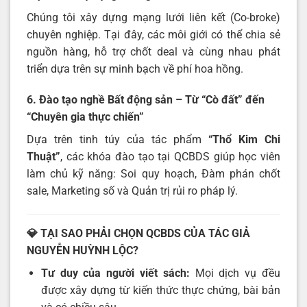
Chúng tôi xây dựng mạng lưới liên kết (Co-broke)
chuyên nghiệp. Tại đây, các môi giới có thể chia sẻ
nguồn hàng, hỗ trợ chốt deal và cùng nhau phát
triển dựa trên sự minh bạch về phí hoa hồng.
6. Đào tạo nghề Bất động sản – Từ “Cò đất” đến
“Chuyên gia thực chiến”
Dựa trên tinh túy của tác phẩm
“Thổ Kim Chi
Thuật”
, các khóa đào tạo tại QCBDS giúp học viên
làm chủ kỹ năng: Soi quy hoạch, Đàm phán chốt
sale, Marketing số và Quản trị rủi ro pháp lý.
💎 TẠI SAO PHẢI CHỌN QCBDS CỦA TÁC GIẢ
NGUYỄN HUỲNH LỘC?
Tư duy của người viết sách:
Mọi dịch vụ đều
được xây dựng từ kiến thức thực chứng, bài bản