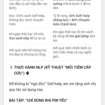
vào đầu (Luật hấp dẫn sai
cuồng
mới là bước 2 để ra
lệch).
tiền.
Đọc 100% sách Self-help,
Tỷ lệ vàng:
20% Self-help
không đọc sách chuyên
(Động lực)
+
80% Chuyên
môn.
môn (Cách làm)
.
Khi gặp thất bại: Đi tìm sách
Khi gặp thất bại: Về nhà
kỹ năng để
tìm giải pháp
sửa
đọc sách tiếp
để tự an ủi.
sai.
Kết quả: Một chiến binh có
Kết quả: Một kẻ mộng mơ,
tinh thần thép và tay nghề
nói đạo lý nhưng túi rỗng.
giỏi.
THỰC HÀNH NLP (KỸ THUẬT “MŨI TIÊM CẤP
CỨU”)
🧠
Để không bị “ngộ độc” Self-help, em xin tặng anh chị
quy tắc sử dụng này.
BÀI TẬP: “CHỈ DÙNG KHI PIN YẾU”