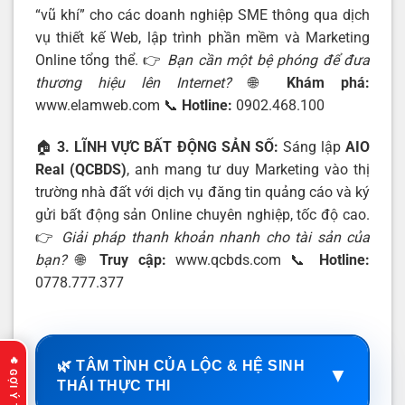
“vũ khí” cho các doanh nghiệp SME thông qua dịch
vụ thiết kế Web, lập trình phần mềm và Marketing
Online tổng thể. 👉
Bạn cần một bệ phóng để đưa
thương hiệu lên Internet?
🌐
Khám phá:
www.elamweb.com
📞
Hotline:
0902.468.100
🏠
3. LĨNH VỰC BẤT ĐỘNG SẢN SỐ:
Sáng lập
AIO
Real (QCBDS)
, anh mang tư duy Marketing vào thị
trường nhà đất với dịch vụ đăng tin quảng cáo và ký
gửi bất động sản Online chuyên nghiệp, tốc độ cao.
👉
Giải pháp thanh khoản nhanh cho tài sản của
bạn?
🌐
Truy cập:
www.qcbds.com
📞
Hotline:
0778.777.377
🌿 TÂM TÌNH CỦA LỘC & HỆ SINH
▼
THÁI THỰC THI