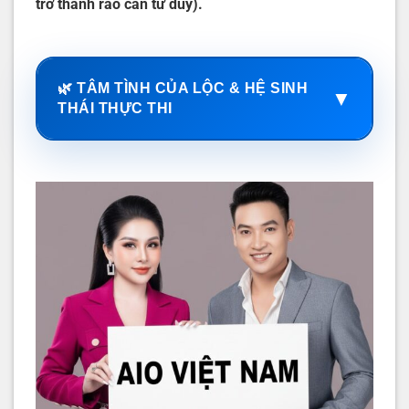
trở thành rào cản tư duy).
🌿 TÂM TÌNH CỦA LỘC & HỆ SINH
▼
THÁI THỰC THI