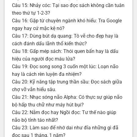
Câu 15: Nhảy cóc: Tại sao đọc sách không cần tuân
theo thứ tự 1-2-3?
Câu 16: Gặp từ chuyên ngành khó hiểu: Tra Google
ngay hay cứ mặc kệ nó?
Câu 17: Dùng bút dạ quang: Tô vẽ cho đẹp hay là
cách đánh dấu lãnh thổ kiến thức?
Câu 18: Gấp mép sách: Thói quen bẩn hay là dấu
hiệu của người đọc máu lửa?
Câu 19: Đọc song song 3 cuốn một lúc: Loạn não
hay là cách rèn luyện đa nhiệm?
Câu 20: Kỹ năng tập trung thần sầu: Đọc sách giữa
chợ vỡ vẫn hiểu sâu.
Câu 21: Nhạc sóng não Alpha: Có thực sự giúp não
bộ hấp thu chữ như máy hút bụi?
Câu 22: Nằm đọc hay Ngồi đọc: Tư thế nào giúp
não bộ tỉnh táo nhất?
Câu 23: Làm sao để nhớ dai như đỉa những gì đã
đọc sau 1 tháng, 1 năm?