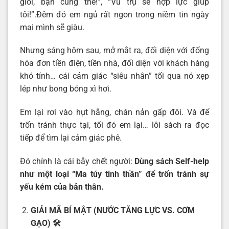
giỏi, bạn cũng thế!”, “Vũ trụ sẽ hợp lực giúp
tôi!”.Đêm đó em ngủ rất ngon trong niềm tin ngày
mai mình sẽ giàu.
Nhưng sáng hôm sau, mở mắt ra, đối diện với đống
hóa đơn tiền điện, tiền nhà, đối diện với khách hàng
khó tính… cái cảm giác “siêu nhân” tối qua nó xẹp
lép như bong bóng xì hơi.
Em lại rơi vào hụt hẫng, chán nản gấp đôi. Và để
trốn tránh thực tại, tối đó em lại… lôi sách ra đọc
tiếp để tìm lại cảm giác phê.
Đó chính là cái bẫy chết người:
Dùng sách Self-help
như một loại “Ma túy tinh thần” để trốn tránh sự
yếu kém của bản thân.
GIẢI MÃ BÍ MẬT (NƯỚC TĂNG LỰC VS. CƠM
GẠO)
🛠️