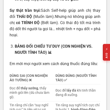
Sự thật trần trụi:
Sách Self-help giúp anh chị thay
đổi
THÁI ĐỘ
(Muốn làm).Nhưng nó không giúp anh
chị
có TRÌNH ĐỘ
(Biết làm). Có thái độ tốt mà trình
độ dốt thì người ta gọi là… nhiệt tình + ngu dốt = phá
hoại.
BẢNG ĐỐI CHIẾU TƯ DUY (CON NGHIỆN VS.
⚡
NGƯỜI TỈNH TÁO)
📊
AIO
Em mời mọi người xem cách dùng thuốc đúng liều:
DÙNG SAI (CON NGHIỆN
DÙNG ĐÚNG (NGƯỜI TỈNH
ẢO TƯỞNG)
❌
TÁO)
✅
Đọc để
thấy sướng
, thấy
Đọc để
lấy đà
khi tinh thần
mình giỏi lên (dù chưa làm
đang đi xuống.
gì).
Tin rằng chỉ cần “suy nghĩ
Tin rằng suy nghĩ tích cực chỉ
tích cực” là tiền sẽ tự rơi
là bước 1,
hành động điên