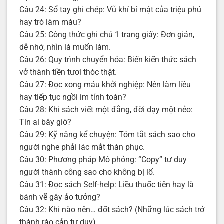
Câu 24: Sổ tay ghi chép: Vũ khí bí mật của triệu phú
hay trò làm màu?
Câu 25: Công thức ghi chú 1 trang giấy: Đơn giản,
dễ nhớ, nhìn là muốn làm.
Câu 26: Quy trình chuyển hóa: Biến kiến thức sách
vở thành tiền tươi thóc thật.
Câu 27: Đọc xong máu khởi nghiệp: Nên làm liều
hay tiếp tục ngồi im tính toán?
Câu 28: Khi sách viết một đằng, đời dạy một nẻo:
Tin ai bây giờ?
Câu 29: Kỹ năng kể chuyện: Tóm tắt sách sao cho
người nghe phải lác mắt thán phục.
Câu 30: Phương pháp Mô phỏng: “Copy” tư duy
người thành công sao cho không bị lố.
Câu 31: Đọc sách Self-help: Liều thuốc tiên hay là
bánh vẽ gây ảo tưởng?
Câu 32: Khi nào nên… đốt sách? (Những lúc sách trở
thành rào cản tư duy).