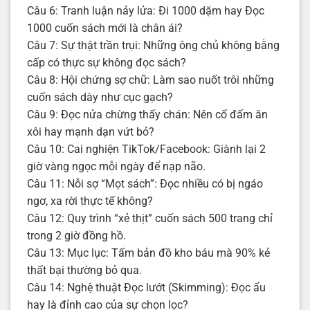
Câu 6: Tranh luận nảy lửa: Đi 1000 dặm hay Đọc
1000 cuốn sách mới là chân ái?
Câu 7: Sự thật trần trụi: Những ông chủ không bằng
cấp có thực sự không đọc sách?
Câu 8: Hội chứng sợ chữ: Làm sao nuốt trôi những
cuốn sách dày như cục gạch?
Câu 9: Đọc nửa chừng thấy chán: Nên cố đấm ăn
xôi hay mạnh dạn vứt bỏ?
Câu 10: Cai nghiện TikTok/Facebook: Giành lại 2
giờ vàng ngọc mỗi ngày để nạp não.
Câu 11: Nỗi sợ “Mọt sách”: Đọc nhiều có bị ngáo
ngơ, xa rời thực tế không?
Câu 12: Quy trình “xẻ thịt” cuốn sách 500 trang chỉ
trong 2 giờ đồng hồ.
Câu 13: Mục lục: Tấm bản đồ kho báu mà 90% kẻ
thất bại thường bỏ qua.
Câu 14: Nghệ thuật Đọc lướt (Skimming): Đọc ẩu
hay là đỉnh cao của sự chọn lọc?