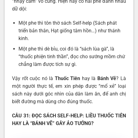
“nhạy cảm” vô cùng. Hiện nay có hai phe đánh nhau
dữ dội:
Một phe thì tôn thờ sách Self-help (Sách phát
triển bản thân, Hạt giống tâm hồn…) như thánh
kinh.
Một phe thì dè bỉu, coi đó là “sách lùa gà”, là
“thuốc phiện tinh thần”, đọc cho sướng mồm chứ
chẳng làm được tích sự gì.
Vậy rốt cuộc nó là
Thuốc Tiên
hay là
Bánh Vẽ
? Là
một người thực tế, em xin phép được “mổ xẻ” loại
sách này dưới góc nhìn của dân làm ăn, để anh chị
biết đường mà dùng cho đúng thuốc.
CÂU 31: ĐỌC SÁCH SELF-HELP: LIỀU THUỐC TIÊN
HAY LÀ “BÁNH VẼ” GÂY ẢO TƯỞNG?