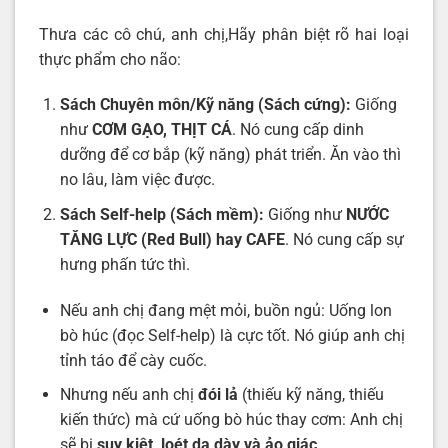
Thưa các cô chú, anh chị,Hãy phân biệt rõ hai loại
thực phẩm cho não:
Sách Chuyên môn/Kỹ năng (Sách cứng):
Giống
như
CƠM GẠO, THỊT CÁ
. Nó cung cấp dinh
dưỡng để cơ bắp (kỹ năng) phát triển. Ăn vào thì
no lâu, làm việc được.
Sách Self-help (Sách mềm):
Giống như
NƯỚC
TĂNG LỰC (Red Bull) hay CAFE
. Nó cung cấp sự
hưng phấn tức thì.
Nếu anh chị đang mệt mỏi, buồn ngủ: Uống lon
bò húc (đọc Self-help) là cực tốt. Nó giúp anh chị
tỉnh táo để cày cuốc.
Nhưng nếu anh chị
đói lả
(thiếu kỹ năng, thiếu
kiến thức) mà cứ uống bò húc thay cơm: Anh chị
sẽ bị
suy kiệt, loét dạ dày và ảo giác
.