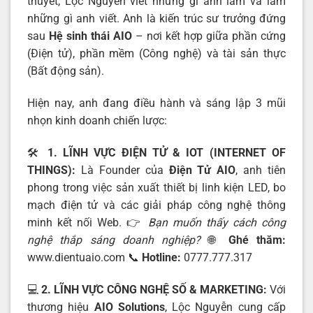
thuyết, Lộc Nguyễn viết những gì anh làm và làm
những gì anh viết. Anh là kiến trúc sư trưởng đứng
sau
Hệ sinh thái AIO
– nơi kết hợp giữa phần cứng
(Điện tử), phần mềm (Công nghệ) và tài sản thực
(Bất động sản).
Hiện nay, anh đang điều hành và sáng lập 3 mũi
nhọn kinh doanh chiến lược:
🛠️
1. LĨNH VỰC ĐIỆN TỬ & IOT (INTERNET OF
THINGS):
Là Founder của
Điện Tử AIO
, anh tiên
phong trong việc sản xuất thiết bị linh kiện LED, bo
mạch điện tử và các giải pháp công nghệ thông
minh kết nối Web. 👉
Bạn muốn thấy cách công
nghệ thắp sáng doanh nghiệp?
🌐
Ghé thăm:
www.dientuaio.com
📞
Hotline:
0777.777.317
💻
2. LĨNH VỰC CÔNG NGHỆ SỐ & MARKETING:
Với
thương hiệu
AIO Solutions
, Lộc Nguyễn cung cấp