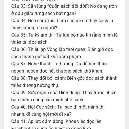
Câu 33: Săn lùng “Cuốn sách đổi đời”: Nó đang trốn
ở đâu giữa rừng sách bạt ngàn?
Câu 34: Neo cảm xúc: Làm sao để cứ thấy sách là
thấy sướng rơn người?
Câu 35: Tự kỷ ám thị: Tự lừa bộ não tin rằng mình là
thiên tài đọc sách.
Câu 36: Thiết lập Vòng lặp thói quen: Biến giờ đọc
sách thành giờ bất khả xâm phạm.
Câu 37: Nghệ thuật Tự thưởng: Dụ dỗ bản thân
ngoan ngoãn đọc hết chương sách khô khan.
Câu 38: Thay đổi bối cảnh: Biến góc đọc sách thành
thiên đường hưởng thụ.
Câu 39: Sức mạnh của Hình dung: Thấy trước phiên
bản thành công của mình nhờ sách.
Câu 40: Hội đọc sách: Tại sao đi một mình thì
nhanh, đi cùng hội mới đi xa?
Câu 41: Áp lực đám đông: Khoe việc đọc lên
Facebook là sống ảo hay tạo động lực?