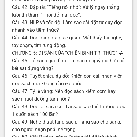
Câu 42: Dập tắt “Tiếng nói nhỏ”: Xử lý ngay thằng
lười thì thầm “Thôi để mai đọc”.
Câu 43: NLP và tốc độ: Làm sao cài đặt tư duy đọc
nhanh vào tiềm thức?
Câu 44: Đọc bằng đa giác quan: Mắt thấy, tai nghe,
tay chạm, tim rung động.
CHƯƠNG 5: DI SẢN CỦA “CHIẾN BINH TRI THỨC” 💎
Câu 45: Tủ sách gia đình: Tại sao nó quý giá hơn cả
két sắt đựng vàng?
Câu 46: Tuyệt chiêu dụ dỗ: Khiến con cái, nhân viên
đọc sách mà không cần ép buộc.
Câu 47: Tỷ lệ vàng: Nên đọc sách kiếm cơm hay
sách nuôi dưỡng tâm hồn?
Câu 48: Đọc lại sách cũ: Tại sao cao thủ thường đọc
1 cuốn sách 100 lần?
Câu 49: Nghệ thuật tặng sách: Tặng sao cho sang,
cho người nhận phải nể trọng.