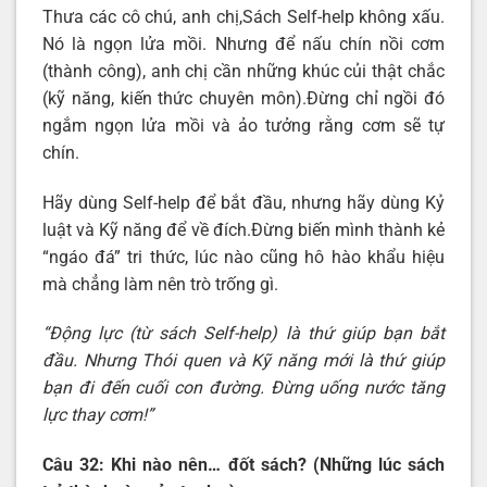
Thưa các cô chú, anh chị,Sách Self-help không xấu.
Nó là ngọn lửa mồi. Nhưng để nấu chín nồi cơm
(thành công), anh chị cần những khúc củi thật chắc
(kỹ năng, kiến thức chuyên môn).Đừng chỉ ngồi đó
ngắm ngọn lửa mồi và ảo tưởng rằng cơm sẽ tự
chín.
Hãy dùng Self-help để bắt đầu, nhưng hãy dùng Kỷ
luật và Kỹ năng để về đích.Đừng biến mình thành kẻ
“ngáo đá” tri thức, lúc nào cũng hô hào khẩu hiệu
mà chẳng làm nên trò trống gì.
“Động lực (từ sách Self-help) là thứ giúp bạn bắt
đầu. Nhưng Thói quen và Kỹ năng mới là thứ giúp
bạn đi đến cuối con đường. Đừng uống nước tăng
lực thay cơm!”
Câu 32: Khi nào nên… đốt sách? (Những lúc sách