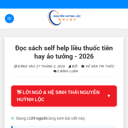
Bỏ
qua
nội
dung
Đọc sách self help liều thuốc tiên
hay ảo tưởng - 2026
ĐĂNG VÀO
27 THÁNG 2, 2026
BỞI
KẺ SĂN TRI THỨC
0 BÌNH LUẬN
👋 LỜI NGỎ & HỆ SINH THÁI NGUYỄN
▼
HUỲNH LỘC
Đang có
29 người
cùng xem bài viết này.