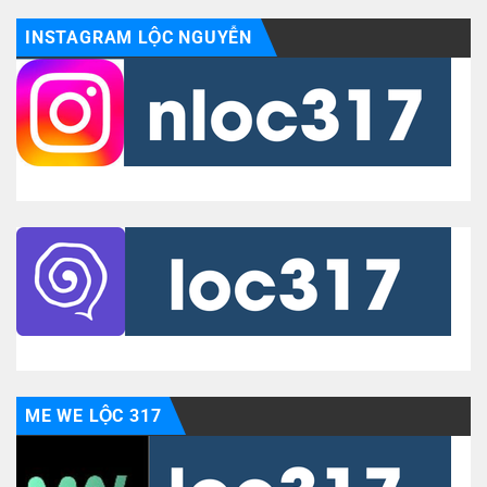
INSTAGRAM LỘC NGUYỄN
ME WE LỘC 317