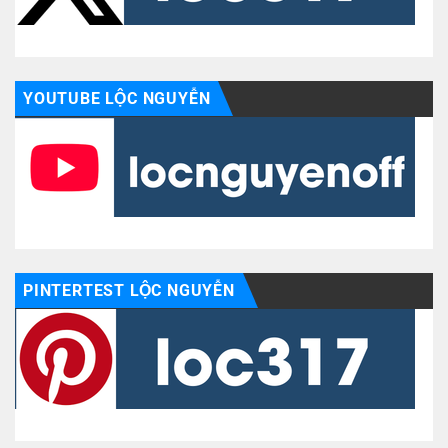
YOUTUBE LỘC NGUYỄN
PINTERTEST LỘC NGUYỄN