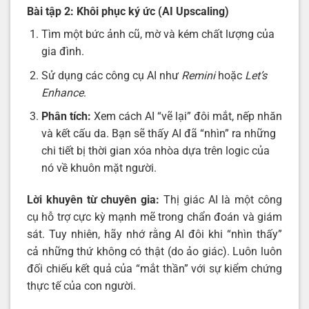
Bài tập 2: Khôi phục ký ức (AI Upscaling)
Tìm một bức ảnh cũ, mờ và kém chất lượng của
gia đình.
Sử dụng các công cụ AI như
Remini
hoặc
Let’s
Enhance
.
Phân tích:
Xem cách AI “vẽ lại” đôi mắt, nếp nhăn
và kết cấu da. Bạn sẽ thấy AI đã “nhìn” ra những
chi tiết bị thời gian xóa nhòa dựa trên logic của
nó về khuôn mặt người.
Lời khuyên từ chuyên gia:
Thị giác AI là một công
cụ hỗ trợ cực kỳ mạnh mẽ trong chẩn đoán và giám
sát. Tuy nhiên, hãy nhớ rằng AI đôi khi “nhìn thấy”
cả những thứ không có thật (do ảo giác). Luôn luôn
đối chiếu kết quả của “mắt thần” với sự kiểm chứng
thực tế của con người.