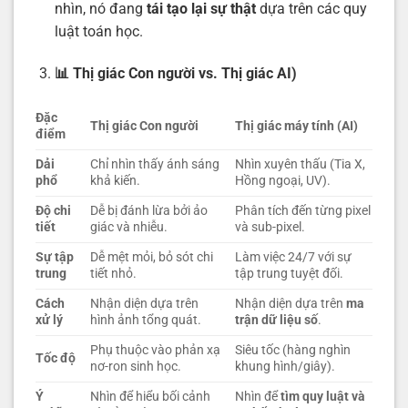
nhìn, nó đang
tái tạo lại sự thật
dựa trên các quy
luật toán học.
📊 Thị giác Con người vs. Thị giác AI)
Đặc
Thị giác Con người
Thị giác máy tính (AI)
điểm
Dải
Chỉ nhìn thấy ánh sáng
Nhìn xuyên thấu (Tia X,
phổ
khả kiến.
Hồng ngoại, UV).
Độ chi
Dễ bị đánh lừa bởi ảo
Phân tích đến từng pixel
tiết
giác và nhiễu.
và sub-pixel.
Sự tập
Dễ mệt mỏi, bỏ sót chi
Làm việc 24/7 với sự
trung
tiết nhỏ.
tập trung tuyệt đối.
Cách
Nhận diện dựa trên
Nhận diện dựa trên
ma
xử lý
hình ảnh tổng quát.
trận dữ liệu số
.
Phụ thuộc vào phản xạ
Siêu tốc (hàng nghìn
Tốc độ
nơ-ron sinh học.
khung hình/giây).
Ý
Nhìn để hiểu bối cảnh
Nhìn để
tìm quy luật và