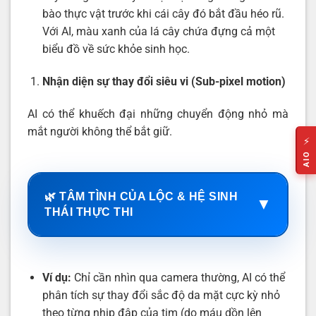
bào thực vật trước khi cái cây đó bắt đầu héo rũ.
Với AI, màu xanh của lá cây chứa đựng cả một
biểu đồ về sức khỏe sinh học.
Nhận diện sự thay đổi siêu vi (Sub-pixel motion)
AI có thể khuếch đại những chuyển động nhỏ mà
mắt người không thể bắt giữ.
⚡
AIO
🌿 TÂM TÌNH CỦA LỘC & HỆ SINH
▼
THÁI THỰC THI
Ví dụ:
Chỉ cần nhìn qua camera thường, AI có thể
phân tích sự thay đổi sắc độ da mặt cực kỳ nhỏ
theo từng nhịp đập của tim (do máu dồn lên