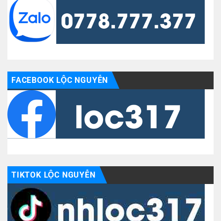
FACEBOOK LỘC NGUYỄN
TIKTOK LỘC NGUYỄN