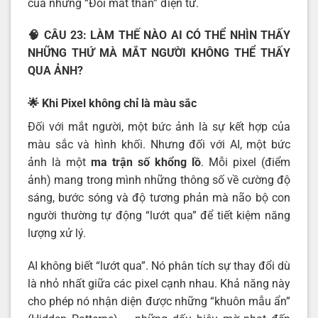
của những “Đôi mắt thần” điện tử.
🧠 CÂU 23: LÀM THẾ NÀO AI CÓ THỂ NHÌN THẤY
NHỮNG THỨ MÀ MẮT NGƯỜI KHÔNG THỂ THẤY
QUA ẢNH?
🌟 Khi Pixel không chỉ là màu sắc
Đối với mắt người, một bức ảnh là sự kết hợp của
màu sắc và hình khối. Nhưng đối với AI, một bức
ảnh là một
ma trận số khổng lồ
. Mỗi pixel (điểm
ảnh) mang trong mình những thông số về cường độ
sáng, bước sóng và độ tương phản mà não bộ con
người thường tự động “lướt qua” để tiết kiệm năng
lượng xử lý.
AI không biết “lướt qua”. Nó phân tích sự thay đổi dù
là nhỏ nhất giữa các pixel cạnh nhau. Khả năng này
cho phép nó nhận diện được những “khuôn mẫu ẩn”