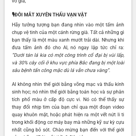
vô giá,
🎙️ĐÔI MẮT XUYÊN THẤU VẠN VẬT
Hãy tưởng tượng bạn đang nhìn vào một tấm ảnh
chụp vệ tinh của một cánh rừng già. Tất cả những gì
bạn thấy là một màu xanh mướt trải dài. Nhưng khi
đưa tấm ảnh đó cho AI, nó ngay lập tức chỉ ra:
“Dưới tán lá kia có một công trình cổ đại bị vùi lấp,
và 30% cây cối ở khu vực phía Bắc đang bị một loài
sâu bệnh tấn công mặc dù lá vẫn chưa vàng”
.
AI không nhìn thế giới bằng võng mạc và thấu kính
sinh học; nó nhìn thế giới bằng toán học và sự phân
tích phổ màu ở cấp độ cực vi. Nó có thể thấy sự
thay đổi nhịp tim của bạn chỉ qua một đoạn video
quay khuôn mặt, hoặc phát hiện ra một vết nứt li ti
trong khối động cơ máy bay mà những kỹ sư kỳ cựu
nhất cũng bỏ sót. Chào mừng bạn đến với thế giới