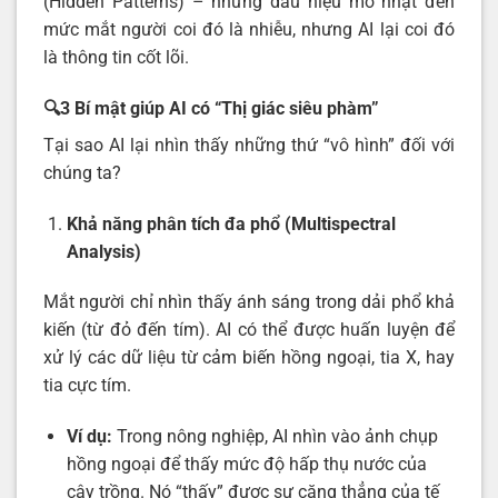
(Hidden Patterns) – những dấu hiệu mờ nhạt đến
mức mắt người coi đó là nhiễu, nhưng AI lại coi đó
là thông tin cốt lõi.
🔍3 Bí mật giúp AI có “Thị giác siêu phàm”
Tại sao AI lại nhìn thấy những thứ “vô hình” đối với
chúng ta?
Khả năng phân tích đa phổ (Multispectral
Analysis)
Mắt người chỉ nhìn thấy ánh sáng trong dải phổ khả
kiến (từ đỏ đến tím). AI có thể được huấn luyện để
xử lý các dữ liệu từ cảm biến hồng ngoại, tia X, hay
tia cực tím.
Ví dụ:
Trong nông nghiệp, AI nhìn vào ảnh chụp
hồng ngoại để thấy mức độ hấp thụ nước của
cây trồng. Nó “thấy” được sự căng thẳng của tế