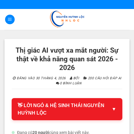
Bỏ
qua
nội
dung
Thị giác AI vượt xa mắt người: Sự
thật về khả năng quan sát 2026 -
2026
ĐĂNG VÀO
30 THÁNG 4, 2026
BỞI
200 CÂU HỎI ĐÁP AI
0 BÌNH LUẬN
👋 LỜI NGỎ & HỆ SINH THÁI NGUYỄN
▼
HUỲNH LỘC
Đang có
20 người
cùng xem bài viết này.