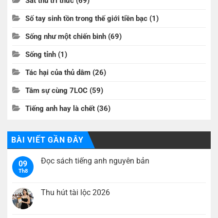
Sát thủ tri thức
(69)
Số tay sinh tồn trong thế giới tiền bạc
(1)
Sống như một chiến binh
(69)
Sống tỉnh
(1)
Tác hại của thủ dâm
(26)
Tâm sự cùng 7LOC
(59)
Tiếng anh hay là chết
(36)
BÀI VIẾT GẦN ĐÂY
Đọc sách tiếng anh nguyên bản
09
Th8
Không
có
bình
luận
Thu hút tài lộc 2026
ở
Đọc
Không
sách
có
tiếng
bình