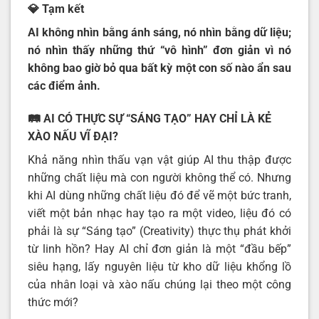
💎 Tạm kết
AI không nhìn bằng ánh sáng, nó nhìn bằng dữ liệu;
nó nhìn thấy những thứ “vô hình” đơn giản vì nó
không bao giờ bỏ qua bất kỳ một con số nào ẩn sau
các điểm ảnh.
🛤️ AI CÓ THỰC SỰ “SÁNG TẠO” HAY CHỈ LÀ KẺ
XÀO NẤU VĨ ĐẠI?
Khả năng nhìn thấu vạn vật giúp AI thu thập được
những chất liệu mà con người không thể có. Nhưng
khi AI dùng những chất liệu đó để vẽ một bức tranh,
viết một bản nhạc hay tạo ra một video, liệu đó có
phải là sự “Sáng tạo” (Creativity) thực thụ phát khởi
từ linh hồn? Hay AI chỉ đơn giản là một “đầu bếp”
siêu hạng, lấy nguyên liệu từ kho dữ liệu khổng lồ
của nhân loại và xào nấu chúng lại theo một công
thức mới?