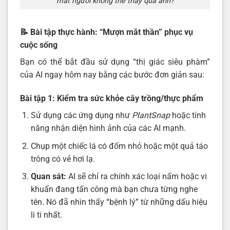
mắt người không thể thấy qua ảnh?
📝 Bài tập thực hành: “Mượn mắt thần” phục vụ
cuộc sống
Bạn có thể bắt đầu sử dụng “thị giác siêu phàm”
của AI ngay hôm nay bằng các bước đơn giản sau:
Bài tập 1: Kiểm tra sức khỏe cây trồng/thực phẩm
Sử dụng các ứng dụng như
PlantSnap
hoặc tính
năng nhận diện hình ảnh của các AI mạnh.
Chụp một chiếc lá có đốm nhỏ hoặc một quả táo
trông có vẻ hơi lạ.
Quan sát:
AI sẽ chỉ ra chính xác loại nấm hoặc vi
khuẩn đang tấn công mà bạn chưa từng nghe
tên. Nó đã nhìn thấy “bệnh lý” từ những dấu hiệu
li ti nhất.