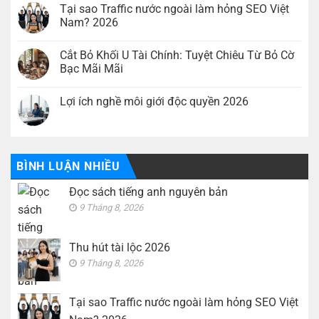
anh
luận
Tại sao Traffic nước ngoài làm hỏng SEO Việt
nguyên
ở
Nam? 2026
bản
Thu
hút
Không
tài
có
lộc
Cắt Bỏ Khối U Tài Chính: Tuyệt Chiêu Từ Bỏ Cờ
bình
2026
luận
Bạc Mãi Mãi
ở
Tại
Không
sao
có
Lợi ích nghề môi giới độc quyền 2026
Traffic
bình
nước
luận
Không
ngoài
ở
có
làm
Cắt
bình
hỏng
Bỏ
luận
SEO
Khối
ở
Việt
U
Lợi
BÌNH LUẬN NHIỀU
Nam?
Tài
ích
2026
Chính:
nghề
Tuyệt
Đọc sách tiếng anh nguyên bản
môi
Chiêu
giới
Từ
9 Tháng 8, 2026
độc
Bỏ
quyền
Cờ
2026
Bạc
Mãi
Thu hút tài lộc 2026
Mãi
9 Tháng 8, 2026
Tại sao Traffic nước ngoài làm hỏng SEO Việt