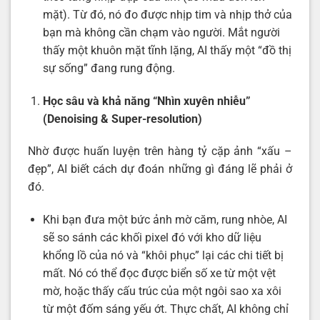
mặt). Từ đó, nó đo được nhịp tim và nhịp thở của
bạn mà không cần chạm vào người. Mắt người
thấy một khuôn mặt tĩnh lặng, AI thấy một “đồ thị
sự sống” đang rung động.
Học sâu và khả năng “Nhìn xuyên nhiễu”
(Denoising & Super-resolution)
Nhờ được huấn luyện trên hàng tỷ cặp ảnh “xấu –
đẹp”, AI biết cách dự đoán những gì đáng lẽ phải ở
đó.
Khi bạn đưa một bức ảnh mờ căm, rung nhòe, AI
sẽ so sánh các khối pixel đó với kho dữ liệu
khổng lồ của nó và “khôi phục” lại các chi tiết bị
mất. Nó có thể đọc được biển số xe từ một vệt
mờ, hoặc thấy cấu trúc của một ngôi sao xa xôi
từ một đốm sáng yếu ớt. Thực chất, AI không chỉ