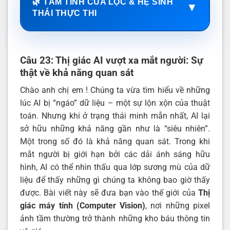
🌿 TÂM TÌNH CỦA LỘC & HỆ SINH
▼
THÁI THỰC THI
Câu 23: Thị giác AI vượt xa mắt người: Sự
thật về khả năng quan sát
Chào anh chị em ! Chúng ta vừa tìm hiểu về những
lúc AI bị “ngáo” dữ liệu – một sự lộn xộn của thuật
toán. Nhưng khi ở trạng thái minh mẫn nhất, AI lại
sở hữu những khả năng gần như là “siêu nhiên”.
Một trong số đó là khả năng quan sát. Trong khi
mắt người bị giới hạn bởi các dải ánh sáng hữu
hình, AI có thể nhìn thấu qua lớp sương mù của dữ
liệu để thấy những gì chúng ta không bao giờ thấy
được. Bài viết này sẽ đưa bạn vào thế giới của
Thị
giác máy tính
(Computer Vision)
, nơi những pixel
ảnh tầm thường trở thành những kho báu thông tin