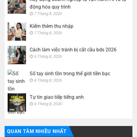
tiếng
động hóa quy trình
anh
7 Tháng 8, 2026
Kiếm thêm thu nhập
7 Tháng 8, 2026
Cách làm việc tránh bị cắt cầu bds 2026
6 Tháng 8, 2026
Số tay sinh tồn trong thế giới tiền bạc
6 Tháng 8, 2026
Tự tin giao tiếp tiếng anh
6 Tháng 8, 2026
QUAN TÂM NHIỀU NHẤT