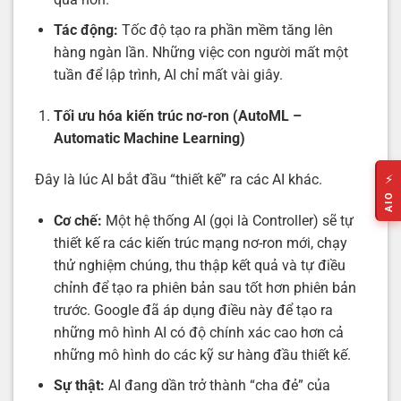
Tác động:
Tốc độ tạo ra phần mềm tăng lên
hàng ngàn lần. Những việc con người mất một
tuần để lập trình, AI chỉ mất vài giây.
Tối ưu hóa kiến trúc nơ-ron (AutoML –
Automatic Machine Learning)
Đây là lúc AI bắt đầu “thiết kế” ra các AI khác.
⚡
AIO
Cơ chế:
Một hệ thống AI (gọi là Controller) sẽ tự
thiết kế ra các kiến trúc mạng nơ-ron mới, chạy
thử nghiệm chúng, thu thập kết quả và tự điều
chỉnh để tạo ra phiên bản sau tốt hơn phiên bản
trước. Google đã áp dụng điều này để tạo ra
những mô hình AI có độ chính xác cao hơn cả
những mô hình do các kỹ sư hàng đầu thiết kế.
Sự thật:
AI đang dần trở thành “cha đẻ” của