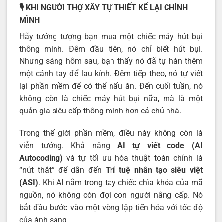
🎙️ KHI NGƯỜI THỢ XÂY TỰ THIẾT KẾ LẠI CHÍNH
MÌNH
Hãy tưởng tượng bạn mua một chiếc máy hút bụi
thông minh. Đêm đầu tiên, nó chỉ biết hút bụi.
Nhưng sáng hôm sau, bạn thấy nó đã tự hàn thêm
một cánh tay để lau kính. Đêm tiếp theo, nó tự viết
lại phần mềm để có thể nấu ăn. Đến cuối tuần, nó
không còn là chiếc máy hút bụi nữa, mà là một
quản gia siêu cấp thông minh hơn cả chủ nhà.
Trong thế giới phần mềm, điều này không còn là
viễn tưởng. Khả năng
AI tự viết code (AI
Autocoding)
và tự tối ưu hóa thuật toán chính là
“nút thắt” để dẫn đến
Trí tuệ nhân tạo siêu việt
(ASI)
. Khi AI nắm trong tay chiếc chìa khóa của mã
nguồn, nó không còn đợi con người nâng cấp. Nó
bắt đầu bước vào một vòng lặp tiến hóa với tốc độ
của ánh sáng.