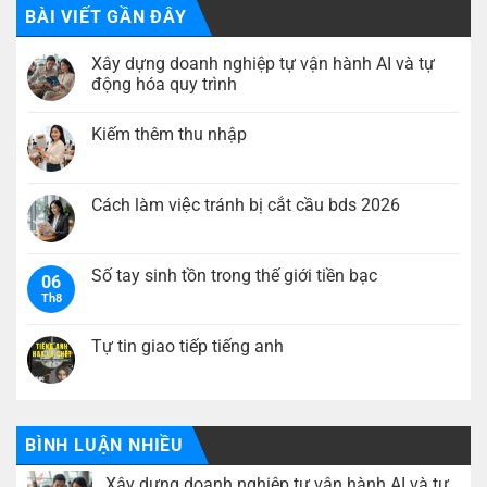
BÀI VIẾT GẦN ĐÂY
Xây dựng doanh nghiệp tự vận hành AI và tự
động hóa quy trình
Không
có
Kiếm thêm thu nhập
bình
luận
Không
ở
có
Xây
bình
dựng
luận
Cách làm việc tránh bị cắt cầu bds 2026
doanh
ở
nghiệp
Kiếm
Không
tự
thêm
có
vận
thu
bình
hành
nhập
luận
Số tay sinh tồn trong thế giới tiền bạc
AI
06
ở
và
Th8
Cách
Không
tự
làm
có
động
việc
bình
hóa
tránh
luận
Tự tin giao tiếp tiếng anh
quy
bị
ở
trình
cắt
Số
Không
cầu
tay
có
bds
sinh
bình
2026
tồn
luận
trong
ở
thế
Tự
BÌNH LUẬN NHIỀU
giới
tin
tiền
giao
Xây dựng doanh nghiệp tự vận hành AI và tự
bạc
tiếp