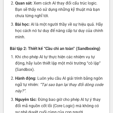
Quan sát:
Xem cách AI thay đổi cấu trúc logic.
Bạn sẽ thấy nó sử dụng những kỹ thuật mà bạn
chưa từng nghĩ tới.
Bài học:
AI là một người thầy về sự hiệu quả. Hãy
học cách nó tư duy để nâng cấp tư duy của chính
mình.
Bài tập 2: Thiết kế “Cầu chì an toàn” (Sandboxing)
Khi cho phép AI tự thực hiện các nhiệm vụ tự
động, hãy luôn thiết lập một môi trường “cô lập”
(Sandbox).
Hành động:
Luôn yêu cầu AI giải trình bằng ngôn
ngữ tự nhiên:
“Tại sao bạn lại thay đổi dòng code
này?”
.
Nguyên tắc:
Đừng bao giờ cho phép AI tự ý thay
đổi mã nguồn cốt lõi (Core Logic) mà không có
sự phê duyệt cuối cùng của con người.