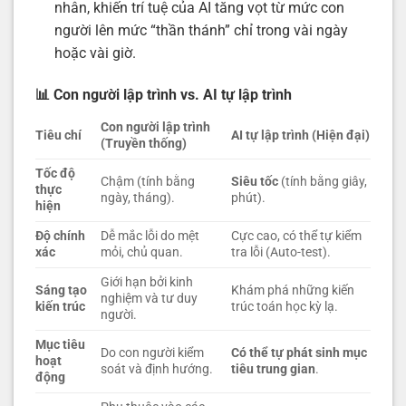
nhân, khiến trí tuệ của AI tăng vọt từ mức con
người lên mức “thần thánh” chỉ trong vài ngày
hoặc vài giờ.
📊 Con người lập trình vs. AI tự lập trình
Con người lập trình
Tiêu chí
AI tự lập trình (Hiện đại)
(Truyền thống)
Tốc độ
Chậm (tính bằng
Siêu tốc
(tính bằng giây,
thực
ngày, tháng).
phút).
hiện
Độ chính
Dễ mắc lỗi do mệt
Cực cao, có thể tự kiểm
xác
mỏi, chủ quan.
tra lỗi (Auto-test).
Giới hạn bởi kinh
Sáng tạo
Khám phá những kiến
nghiệm và tư duy
kiến trúc
trúc toán học kỳ lạ.
người.
Mục tiêu
Do con người kiểm
Có thể tự phát sinh mục
hoạt
soát và định hướng.
tiêu trung gian
.
động