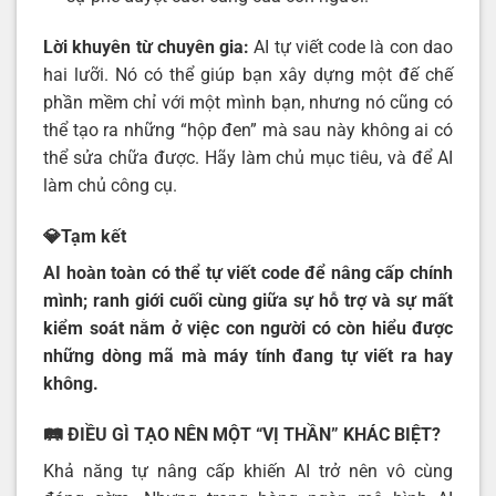
Lời khuyên từ chuyên gia:
AI tự viết code là con dao
hai lưỡi. Nó có thể giúp bạn xây dựng một đế chế
phần mềm chỉ với một mình bạn, nhưng nó cũng có
thể tạo ra những “hộp đen” mà sau này không ai có
thể sửa chữa được. Hãy làm chủ mục tiêu, và để AI
làm chủ công cụ.
💎Tạm kết
AI hoàn toàn có thể tự viết code để nâng cấp chính
mình; ranh giới cuối cùng giữa sự hỗ trợ và sự mất
kiểm soát nằm ở việc con người có còn hiểu được
những dòng mã mà máy tính đang tự viết ra hay
không.
🛤️ ĐIỀU GÌ TẠO NÊN MỘT “VỊ THẦN” KHÁC BIỆT?
Khả năng tự nâng cấp khiến AI trở nên vô cùng