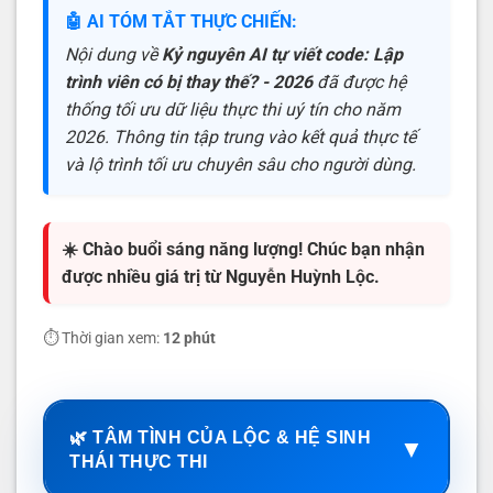
🤖 AI TÓM TẮT THỰC CHIẾN:
Nội dung về
Kỷ nguyên AI tự viết code: Lập
trình viên có bị thay thế? - 2026
đã được hệ
thống tối ưu dữ liệu thực thi uý tín cho năm
2026. Thông tin tập trung vào kết quả thực tế
và lộ trình tối ưu chuyên sâu cho người dùng.
☀️ Chào buổi sáng năng lượng! Chúc bạn nhận
được nhiều giá trị từ Nguyễn Huỳnh Lộc.
⏱️ Thời gian xem:
12 phút
🌿 TÂM TÌNH CỦA LỘC & HỆ SINH
▼
THÁI THỰC THI