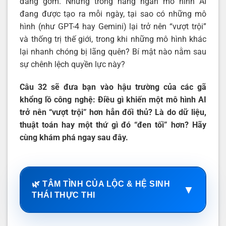
đáng gờm. Nhưng trong hàng ngàn mô hình AI
đang được tạo ra mỗi ngày, tại sao có những mô
hình (như GPT-4 hay Gemini) lại trở nên “vượt trội”
và thống trị thế giới, trong khi những mô hình khác
lại nhanh chóng bị lãng quên? Bí mật nào nằm sau
sự chênh lệch quyền lực này?
Câu 32 sẽ đưa bạn vào hậu trường của các gã
khổng lồ công nghệ: Điều gì khiến một mô hình AI
trở nên “vượt trội” hơn hẳn đối thủ? Là do dữ liệu,
thuật toán hay một thứ gì đó “đen tối” hơn? Hãy
cùng khám phá ngay sau đây.
🌿 TÂM TÌNH CỦA LỘC & HỆ SINH
▼
THÁI THỰC THI