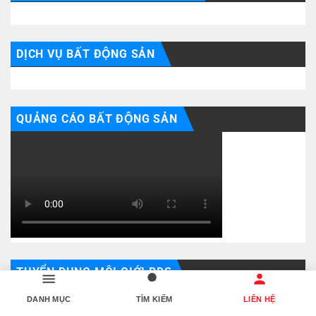
DỊCH VỤ BẤT ĐỘNG SẢN
QUẢNG CÁO BẤT ĐỘNG SẢN
TUYỂN DỤNG MÔI GIỚI BDS
DANH MỤC
TÌM KIẾM
LIÊN HỆ