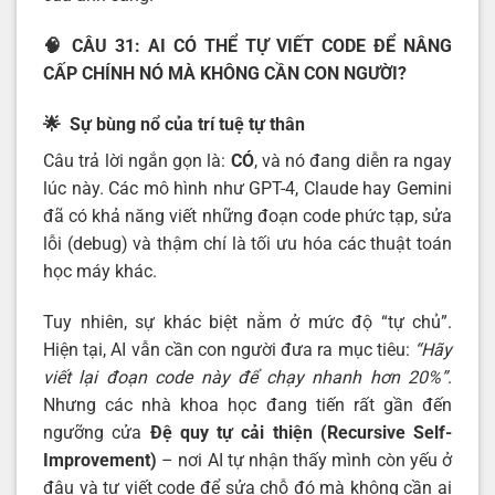
🧠 CÂU 31: AI CÓ THỂ TỰ VIẾT CODE ĐỂ NÂNG
CẤP CHÍNH NÓ MÀ KHÔNG CẦN CON NGƯỜI?
🌟 Sự bùng nổ của trí tuệ tự thân
Câu trả lời ngắn gọn là:
CÓ
, và nó đang diễn ra ngay
lúc này. Các mô hình như GPT-4, Claude hay Gemini
đã có khả năng viết những đoạn code phức tạp, sửa
lỗi (debug) và thậm chí là tối ưu hóa các thuật toán
học máy khác.
Tuy nhiên, sự khác biệt nằm ở mức độ “tự chủ”.
Hiện tại, AI vẫn cần con người đưa ra mục tiêu:
“Hãy
viết lại đoạn code này để chạy nhanh hơn 20%”
.
Nhưng các nhà khoa học đang tiến rất gần đến
ngưỡng cửa
Đệ quy tự cải thiện (Recursive Self-
Improvement)
– nơi AI tự nhận thấy mình còn yếu ở
đâu và tự viết code để sửa chỗ đó mà không cần ai