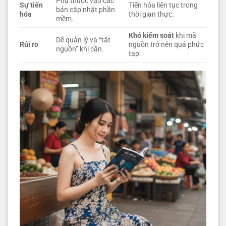
Phụ thuộc vào các
Sự tiến
Tiến hóa liên tục trong
bản cập nhật phần
hóa
thời gian thực.
mềm.
Khó kiểm soát
khi mã
Dễ quản lý và “tắt
Rủi ro
nguồn trở nên quá phức
nguồn” khi cần.
tạp.