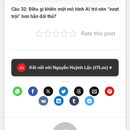
Câu 32: Điều gì khiến một mô hình AI trở nên “vượt
trội” hơn hẳn đối thủ?
Rate this post
Kết nối với Nguyễn Huỳnh Lộc (#7Loc)
▼
✍️