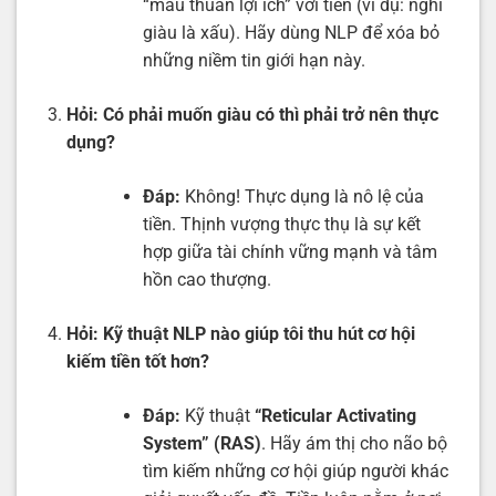
“mâu thuẫn lợi ích” với tiền (ví dụ: nghĩ
giàu là xấu). Hãy dùng NLP để xóa bỏ
những niềm tin giới hạn này.
Hỏi:
Có phải muốn giàu có thì phải trở nên thực
dụng?
Đáp:
Không! Thực dụng là nô lệ của
tiền. Thịnh vượng thực thụ là sự kết
hợp giữa tài chính vững mạnh và tâm
hồn cao thượng.
Hỏi:
Kỹ thuật NLP nào giúp tôi thu hút cơ hội
kiếm tiền tốt hơn?
Đáp:
Kỹ thuật
“Reticular Activating
System” (RAS)
. Hãy ám thị cho não bộ
tìm kiếm những cơ hội giúp người khác