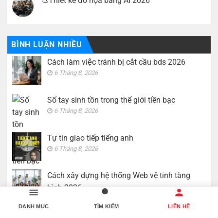
🎨Thiết kế đồ họa bằng AI 2026
bình
tiếng
luận
anh
Không
ở
có
Cách
bình
xây
luận
dựng
ở
hệ
🎨
BÌNH LUẬN NHIỀU
thống
Thiết
Web
kế
vệ
Cách làm việc tránh bị cắt cầu bds 2026
đồ
tinh
họa
tàng
6 Tháng 8, 2026
bằng
hình
AI
2026
2026
Số tay sinh tồn trong thế giới tiền bạc
6 Tháng 8, 2026
Tự tin giao tiếp tiếng anh
6 Tháng 8, 2026
Cách xây dựng hệ thống Web vệ tinh tàng
hình 2026
5 Tháng 8, 2026
DANH MỤC
TÌM KIẾM
LIÊN HỆ