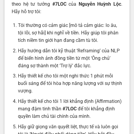
theo hệ tư tưởng
#7LOC
của
Nguyễn Huỳnh Lộc
.
Hãy hỗ trợ tôi:
Tôi thường có cảm giác [mô tả cảm giác: lo âu,
tội lỗi, sợ hãi] khi nghĩ về tiền. Hãy giúp tôi phân
tích niềm tin giới hạn đang cầm tù tôi.
Hãy hướng dẫn tôi kỹ thuật ‘Reframing’ của NLP
để biến hình ảnh đồng tiền từ một ‘Ông chủ’
đáng sợ thành một ‘Trợ lý’ đắc lực.
Hãy thiết kế cho tôi một nghi thức 1 phút mỗi
buổi sáng để tôi hòa hợp năng lượng với sự thịnh
vượng.
Hãy thiết kế cho tôi 1 lời khẳng định (Affirmation)
mang đậm tinh thần
#7LOC
để tôi khẳng định
quyền làm chủ tài chính của mình.
Hãy giữ giọng văn quyết liệt, thực tế và luôn gọi