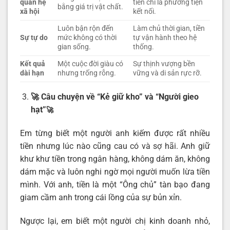
quan hệ
tiền chỉ là phương tiện
bằng giá trị vật chất.
xã hội
kết nối.
Luôn bận rộn đến
Làm chủ thời gian, tiền
Sự tự do
mức không có thời
tự vận hành theo hệ
gian sống.
thống.
Kết quả
Một cuộc đời giàu có
Sự thịnh vượng bền
dài hạn
nhưng trống rỗng.
vững và di sản rực rỡ.
🚀 Câu chuyện về “Kẻ giữ kho” và “Người gieo
hạt”
🚀
Em từng biết một người anh kiếm được rất nhiều
tiền nhưng lúc nào cũng cau có và sợ hãi. Anh giữ
khư khư tiền trong ngân hàng, không dám ăn, không
dám mặc và luôn nghi ngờ mọi người muốn lừa tiền
mình. Với anh, tiền là một “Ông chủ” tàn bạo đang
giam cầm anh trong cái lồng của sự bủn xỉn.
Ngược lại, em biết một người chị kinh doanh nhỏ,