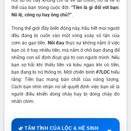
hỏi số 60 này không chỉ là về tài chính, nó là về vị
thế của bạn trong cuộc đời:
“
Tiền là gì đối với bạn:
Nô lệ, công cụ hay ông chủ
?”
.
Trong thế giới đầy biến động này, hầu hết mọi người
đều đang bị cuốn vào một vòng xoáy vô tận của
cơm áo gạo tiền.
Nỗi đau
thực sự không nằm ở việc
bạn có ít hay nhiều tiền, mà nằm ở chỗ bạn đang để
những con số định đoạt giá trị con người mình. Nếu
bạn sợ hãi khi thiếu tiền và kiêu ngạo khi có tiền,
bạn đang bị nó thống trị. Một chiến binh
#7LOC
hiểu
rằng: Tiền bạc mang bản chất của năng lượng.
Cách bạn nhìn nhận nó sẽ quyết định việc bạn sẽ là
người điều khiển dòng chảy hay bị dòng chảy đó
nhấn chìm.
🌿 TÂM TÌNH CỦA LỘC & HỆ SINH