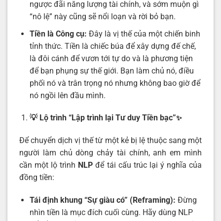
ngược đãi năng lượng tài chính, và sớm muộn gì
“nô lệ” này cũng sẽ nổi loạn và rời bỏ bạn.
Tiền là Công cụ:
Đây là vị thế của một chiến binh
tỉnh thức. Tiền là chiếc búa để xây dựng đế chế,
là đôi cánh để vươn tới tự do và là phương tiện
để bạn phụng sự thế giới. Bạn làm chủ nó, điều
phối nó và trân trọng nó nhưng không bao giờ để
nó ngồi lên đầu mình.
💡 Lộ trình “Lập trình lại Tư duy Tiền bạc”
✨
Để chuyển dịch vị thế từ một kẻ bị lệ thuộc sang một
người làm chủ dòng chảy tài chính, anh em mình
cần một lộ trình
NLP
để tái cấu trúc lại ý nghĩa của
đồng tiền:
Tái định khung “Sự giàu có” (Reframing):
Đừng
nhìn tiền là mục đích cuối cùng. Hãy dùng NLP