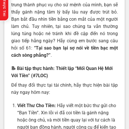
🔥 GỢI Ý THỰC THI
trung thành phục vụ cho sứ mệnh của mình, bạn sẽ
thấy gánh nặng tâm lý bấy lâu nay được trút bỏ.
Bạn bắt đầu nhìn tiền bằng con mắt của một người
làm chủ. Tuy nhiên, tại sao chúng ta vẫn thường
lúng túng hoặc né tránh khi đề cập đến nó trong
giao tiếp hằng ngày? Hãy cùng em bước sang câu
hỏi số 61:
“
Tại sao bạn lại sợ nói về tiền bạc một
cách sòng phẳng
?”
.
📝 Bài tập thực hành: Thiết lập “Mối Quan Hệ Mới
Với Tiền” (#7LOC)
Để thay đổi thực tại tài chính, hãy thực hiện bài tập
này ngay hôm nay:
Viết Thư Cho Tiền:
Hãy viết một bức thư gửi cho
“Bạn Tiền”. Xin lỗi vì đã coi tiền là gánh nặng
hoặc ông chủ, và mời tiền quay lại với tư cách là
người bạn đồng hành, người công cụ để kiến tạo