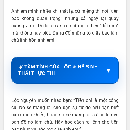
Anh em mình nhiều khi thật lạ, cứ miệng thì nói “tiền
bạc không quan trọng” nhưng cả ngày lại quay
cuồng vì nó. Đó là lúc anh em đang bị tiền “dắt mũi”
mà không hay biết. Đừng để những tờ giấy bạc làm
chủ linh hồn anh em!
🌿 TÂM TÌNH CỦA LỘC & HỆ SINH
▼
THÁI THỰC THI
Lộc Nguyễn muốn nhắc bạn: “Tiền chỉ là một công
cụ. Nó sẽ mang lại cho bạn sự tự do nếu bạn biết
cách điều khiển, hoặc nó sẽ mang lại sự nô lệ nếu
bạn để nó làm chủ. Hãy học cách ra lệnh cho tiền
bạc phục vụ ước mơ của anh em.”.