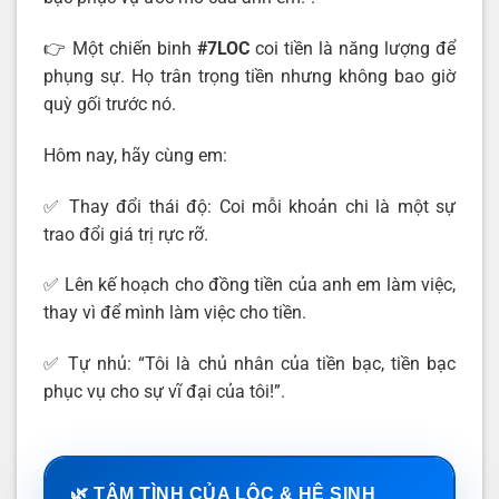
👉 Một chiến binh
#7LOC
coi tiền là năng lượng để
phụng sự. Họ trân trọng tiền nhưng không bao giờ
quỳ gối trước nó.
Hôm nay, hãy cùng em:
✅ Thay đổi thái độ: Coi mỗi khoản chi là một sự
trao đổi giá trị rực rỡ.
✅ Lên kế hoạch cho đồng tiền của anh em làm việc,
thay vì để mình làm việc cho tiền.
✅ Tự nhủ: “Tôi là chủ nhân của tiền bạc, tiền bạc
phục vụ cho sự vĩ đại của tôi!”.
🌿 TÂM TÌNH CỦA LỘC & HỆ SINH