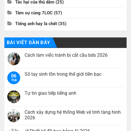
Tác hại của thủ dâm
(25)
Tâm sự cùng 7LOC
(57)
Tiếng anh hay là chết
(35)
BÀI VIẾT GẦN ĐÂY
Cách làm việc tránh bị cắt cầu bds 2026
Không
có
bình
luận
Số tay sinh tồn trong thế giới tiền bạc
06
ở
Th8
Cách
Không
làm
có
việc
bình
tránh
luận
Tự tin giao tiếp tiếng anh
bị
ở
cắt
Số
Không
cầu
tay
có
bds
sinh
bình
2026
tồn
luận
Cách xây dựng hệ thống Web vệ tinh tàng hình
trong
ở
2026
thế
Tự
giới
tin
Không
tiền
giao
có
bạc
tiếp