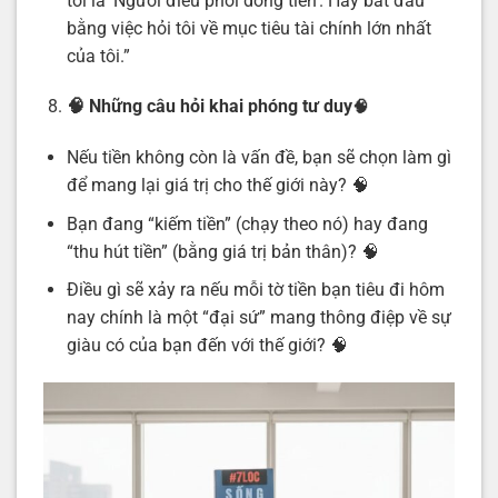
tôi là ‘Người điều phối dòng tiền’. Hãy bắt đầu
bằng việc hỏi tôi về mục tiêu tài chính lớn nhất
của tôi.”
🧠 Những câu hỏi khai phóng tư duy
🧠
Nếu tiền không còn là vấn đề, bạn sẽ chọn làm gì
để mang lại giá trị cho thế giới này? 🧠
Bạn đang “kiếm tiền” (chạy theo nó) hay đang
“thu hút tiền” (bằng giá trị bản thân)? 🧠
Điều gì sẽ xảy ra nếu mỗi tờ tiền bạn tiêu đi hôm
nay chính là một “đại sứ” mang thông điệp về sự
giàu có của bạn đến với thế giới? 🧠