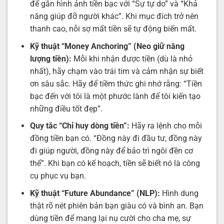
để gắn hình ảnh tiền bạc với “Sự tự do” và “Khả
năng giúp đỡ người khác”. Khi mục đích trở nên
thanh cao, nỗi sợ mất tiền sẽ tự động biến mất.
Kỹ thuật “Money Anchoring” (Neo giữ năng
lượng tiền):
Mỗi khi nhận được tiền (dù là nhỏ
nhất), hãy chạm vào trái tim và cảm nhận sự biết
ơn sâu sắc. Hãy để tiềm thức ghi nhớ rằng: “Tiền
bạc đến với tôi là một phước lành để tôi kiến tạo
những điều tốt đẹp”.
Quy tắc “Chỉ huy dòng tiền”:
Hãy ra lệnh cho mỗi
đồng tiền bạn có. “Đồng này đi đầu tư, đồng này
đi giúp người, đồng này để bảo trì ngôi đền cơ
thể”. Khi bạn có kế hoạch, tiền sẽ biết nó là công
cụ phục vụ bạn.
Kỹ thuật “Future Abundance” (NLP):
Hình dung
thật rõ nét phiên bản bạn giàu có và bình an. Bạn
dùng tiền để mang lại nụ cười cho cha mẹ, sự