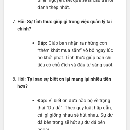
thiện nguyện, kết quả sẽ là câu trả lời
đanh thép nhất.
Hỏi:
Sự tỉnh thức giúp gì trong việc quản lý tài
chính?
Đáp:
Giúp bạn nhận ra những cơn
“thèm khát mua sắm” vô bổ ngay lúc
nó khởi phát. Tỉnh thức giúp bạn chi
tiêu có chủ đích và đầu tư sáng suốt.
Hỏi:
Tại sao sự biết ơn lại mang lại nhiều tiền
hơn?
Đáp:
Vì biết ơn đưa não bộ về trạng
thái “Dư dả”. Theo quy luật hấp dẫn,
cái gì giống nhau sẽ hút nhau. Sự dư
dả bên trong sẽ hút sự dư dả bên
ngoài.