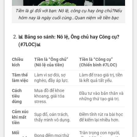
Tiền là gì đối với bạn: Nô lệ, công cụ hay ông chủ?Nếu
hôm nay là ngày cuối cùng…Quan niệm về tiền bạc
📊 Bảng so sánh: Nô lệ, Ông chủ hay Công cụ?
(#7LOC)
📊
Chiều
Tiền là “Ông chủ”
Tiền là “Công cụ”
kích
(Nô lệ của tiền)
(Chiến binh #7LOC)
Tâm thế
Làm vì sợ đói, sợ
Làm để trao giá trị, tiền
làm việc
nghèo, đầy áp lực.
là kết quả tất yếu.
Cách
Mua đồ để khoe
Đầu tư vào bản thân và
tiêu
khoang, giải tỏa
những thứ tạo giá trị.
dùng
stress.
Cảm xúc
Sụp đổ, oán trách,
Điềm tĩnh rút ra bài học
khi mất
thấy mình vô dụng.
để kiếm lại nhiều hơn.
tiền
Mối
Trân trọng con người,
Đong đếm mọi thứ