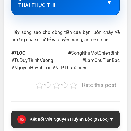
▼
THÁI THỰC THI
Hãy sống sao cho dòng tiền của bạn luôn chảy về
hướng của sự tử tế và quyền năng, anh em nhé!.
#7LOC
#SongNhuMotChienBinh
#TuDuyThinhVuong #LamChuTienBac
#NguyenHuynhLoc #NLPThucChien
Rate this post
Kết nối với Nguyễn Huỳnh Lộc (#7Loc)
▼
✍️