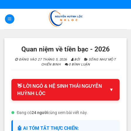
Bỏ
qua
nội
dung
Quan niệm về tiền bạc - 2026
ĐĂNG VÀO
27 THÁNG 5, 2026
BỞI
SỐNG NHƯ MỘT
CHIẾN BINH
0 BÌNH LUẬN
👋 LỜI NGỎ & HỆ SINH THÁI NGUYỄN
▼
HUỲNH LỘC
Đang có
24 người
cùng xem bài viết này.
🤖 AI TÓM TẮT THỰC CHIẾN: