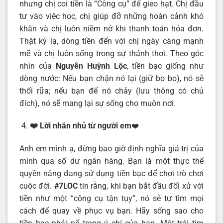
nhưng chị coi tiền là “Công cụ” để gieo hạt. Chị đầu
tư vào việc học, chị giúp đỡ những hoàn cảnh khó
khăn và chị luôn niềm nở khi thanh toán hóa đơn.
Thật kỳ lạ, dòng tiền đến với chị ngày càng mạnh
mẽ và chị luôn sống trong sự thảnh thơi. Theo góc
nhìn của
Nguyễn Huỳnh Lộc
, tiền bạc giống như
dòng nước: Nếu bạn chặn nó lại (giữ bo bo), nó sẽ
thối rữa; nếu bạn để nó chảy (lưu thông có chủ
đích), nó sẽ mang lại sự sống cho muôn nơi.
❤️ Lời nhắn nhủ từ người em
❤️
Anh em mình ạ, đừng bao giờ định nghĩa giá trị của
mình qua số dư ngân hàng. Bạn là một thực thể
quyền năng đang sử dụng tiền bạc để chơi trò chơi
cuộc đời.
#7LOC
tin rằng, khi bạn bắt đầu đối xử với
tiền như một “công cụ tận tụy”, nó sẽ tự tìm mọi
cách để quay về phục vụ bạn. Hãy sống sao cho