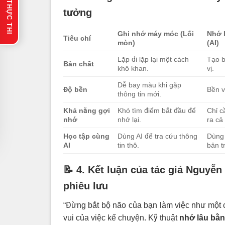
🔥 GỢI Ý THỰC THI
tưởng
Ghi nhớ máy móc (Lối
Nhớ 
Tiêu chí
mòn)
(AI)
Lặp đi lặp lại một cách
Tạo b
Bản chất
khô khan.
vị.
Dễ bay màu khi gặp
Độ bền
Bền v
thông tin mới.
Khả năng gợi
Khó tìm điểm bắt đầu để
Chỉ c
nhớ
nhớ lại.
ra cả
Học tập cùng
Dùng AI để tra cứu thông
Dùng 
AI
tin thô.
bản t
📝 4. Kết luận của tác giả Nguyễn
phiêu lưu
“Đừng bắt bộ não của bạn làm việc như một
vui của việc kể chuyện. Kỹ thuật
nhớ lâu bằ