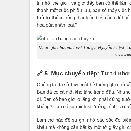
trí nhớ thế giới, và giờ đây bạn có thể làm c
thành một cuộc phiêu lưu, bạn sẽ thấy việc
thủ tri thức
thông thái luôn biết cách dệt nê
hoa của nhân loại.”
Muốn ghi nhớ mọi thứ? Tác giả Nguyễn Huỳnh Lộc 
giúp bạn
🔗 5. Mục chuyển tiếp: Từ trí nh
Chúng ta đã sở hữu một hệ thống ghi nhớ vĩ
Bạn đã có cả một kho tàng trong đầu. Nhưng t
đi. Bạn có bao giờ lo lắng khi phải đứng trư
không? Bạn có sợ mình sẽ “đứng hình” vì qu
Làm thế nào để sự ghi nhớ sâu sắc đó biến t
khấu mà không cần bất kỳ một tờ giấy ghi