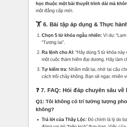
học thuộc một bài thuyết trình dài mà khô
một đẳng cấp mới.
🏋️ 6. Bài tập áp dụng & Thực hàn
Chọn 5 từ khóa ngẫu nhiên:
Ví dụ: “Lạm 
“Tương lai”.
Ra lệnh cho AI:
“Hãy dùng 5 từ khóa này 
một cuộc thám hiểm đại dương. Hãy làm ch
Tự kiểm tra:
Nhắm mắt lại, nhớ lại câu ch
cách trôi chảy không. Bạn sẽ ngạc nhiên v
❓ 7. FAQ: Hỏi đáp chuyên sâu về
Q1: Tôi không có trí tưởng tượng pho
không?
Trả lời của Thầy Lộc:
Đó chính là lý do b
đóng vai trò “biên kịch” thay bạn. Việc củ