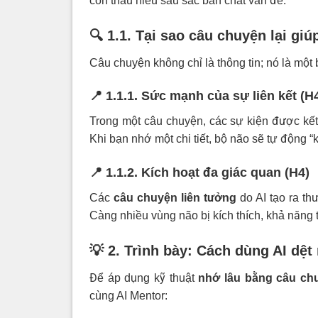
còn thấu hiểu sâu sắc bản chất vấn đề.
🔍 1.1. Tại sao câu chuyện lại g
Câu chuyện không chỉ là thông tin; nó là một 
📍 1.1.1. Sức mạnh của sự liên kết (H
Trong một câu chuyện, các sự kiện được kết
Khi bạn nhớ một chi tiết, bộ não sẽ tự động “k
📍 1.1.2. Kích hoạt đa giác quan (H4)
Các
câu chuyện liên tưởng
do AI tạo ra th
Càng nhiều vùng não bị kích thích, khả năng 
💡 2. Trình bày: Cách dùng AI dệ
Để áp dụng kỹ thuật
nhớ lâu bằng câu ch
cùng AI Mentor: