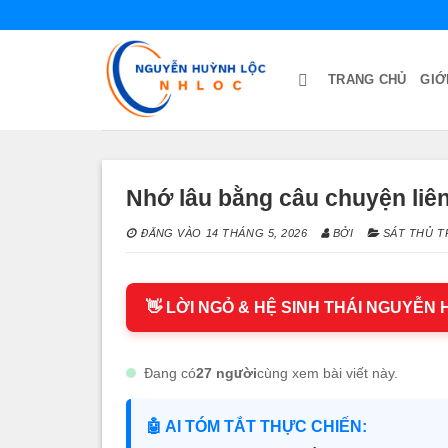
Bỏ
qua
nội
TRANG CHỦ
GIỚ
dung
Nhớ lâu bằng câu chuyện liên
ĐĂNG VÀO
14 THÁNG 5, 2026
BỞI
SÁT THỦ T
👋 LỜI NGỎ & HỆ SINH THÁI NGUYỄN
Đang có
27 người
cùng xem bài viết này.
🤖 AI TÓM TẮT THỰC CHIẾN: