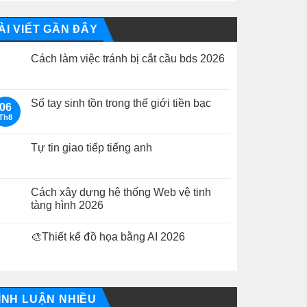
ÀI VIẾT GẦN ĐÂY
Cách làm việc tránh bị cắt cầu bds 2026
Không
có
bình
luận
Số tay sinh tồn trong thế giới tiền bạc
06
ở
Th8
Cách
Không
làm
có
việc
bình
tránh
luận
Tự tin giao tiếp tiếng anh
bị
ở
cắt
Số
Không
cầu
tay
có
bds
sinh
bình
2026
tồn
luận
Cách xây dựng hệ thống Web vệ tinh
trong
ở
tàng hình 2026
thế
Tự
giới
tin
Không
tiền
giao
có
bạc
tiếp
🎨Thiết kế đồ họa bằng AI 2026
bình
tiếng
luận
anh
Không
ở
có
Cách
bình
xây
luận
dựng
ở
hệ
🎨
ÌNH LUẬN NHIỀU
thống
Thiết