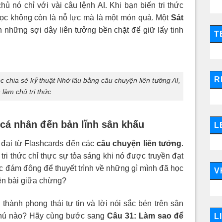
hủ nó chỉ với vài câu lệnh AI. Khi bạn biến tri thức
 học không còn là nỗ lực mà là một món quà. Một
Sát
n những sợi dây liên tưởng bền chặt để giữ lấy tinh
T
R
chia sẻ kỹ thuật Nhớ lâu bằng câu chuyện liên tưởng AI,
 làm chủ tri thức
ớ cá nhân đến bản lĩnh sân khấu
L
 đại từ Flashcards đến các
câu chuyện liên tưởng
.
ri thức chỉ thực sự tỏa sáng khi nó được truyền đạt
ớc đám đông để thuyết trình về những gì mình đã học
V
ên bài giữa chừng?
hành phong thái tự tin và lời nói sắc bén trên sân
 chú nào? Hãy cùng bước sang
Câu 31: Làm sao để
L