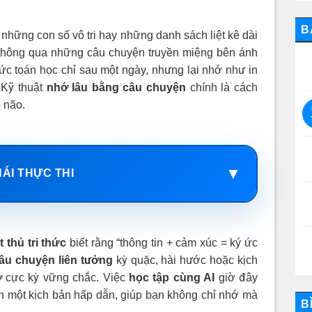
B
những con số vô tri hay những danh sách liệt kê dài
ứ thông qua những câu chuyện truyền miệng bên ánh
hức toán học chỉ sau một ngày, nhưng lại nhớ như in
 Kỹ thuật
nhớ lâu bằng câu chuyện
chính là cách
ộ não.
▼
HÁI THỰC THI
t thủ tri thức
biết rằng “thông tin + cảm xúc = ký ức
âu chuyện liên tưởng
kỳ quặc, hài hước hoặc kịch
ớ
cực kỳ vững chắc. Việc
học tập cùng AI
giờ đây
nh một kịch bản hấp dẫn, giúp bạn không chỉ nhớ mà
B