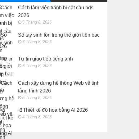
Web
kế
vệ
Cách làm việc tránh bị cắt cầu bds
đồ
tinh
họa
tàng
2026
bằng
hình
AI
2026
6 Tháng 8, 2026
2026
Số tay sinh tồn trong thế giới tiền bạc
6 Tháng 8, 2026
Tự tin giao tiếp tiếng anh
6 Tháng 8, 2026
Cách xây dựng hệ thống Web vệ tinh
tàng hình 2026
5 Tháng 8, 2026
🎨Thiết kế đồ họa bằng AI 2026
4 Tháng 8, 2026