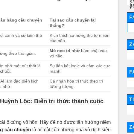
F
lâu bằng câu chuyện
Tại sao câu chuyện lại
thắng?
ối cảnh và sự kiện thú
Kích thích sự hứng thú tự nhiên
của não.
Z
Mỏ neo trí nhớ
bám chặt vào
ững theo thời gian.
vỏ não.
ần nhớ một nút thắt là
Sự liên kết logic và cảm xúc cực
 chuỗi.
mạnh.
F
AI làm đạo diễn kịch
Cá nhân hóa tri thức theo trí
rí nhớ.
tưởng tượng.
T
 Huỳnh Lộc: Biến tri thức thành cuộc
 cái ổ cứng vô hồn. Hãy để nó được tận hưởng niềm
Z
ng câu chuyện
là bí mật của những nhà vô địch siêu