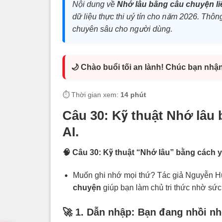
Nội dung về
Nhớ lâu bằng câu chuyện li
dữ liệu thực thi uý tín cho năm 2026. Thông 
chuyên sâu cho người dùng.
🌙 Chào buổi tối an lành! Chúc bạn nhậ
⏱️ Thời gian xem:
14 phút
Câu 30:
Kỹ thuật Nhớ lâu 
AI.
🧠 Câu 30: Kỹ thuật “Nhớ lâu” bằng cách y
Muốn ghi nhớ mọi thứ? Tác giả Nguyễn Hu
chuyện
giúp bạn làm chủ tri thức nhờ s
🚀 1. Dẫn nhập: Bạn đang nhồi nh