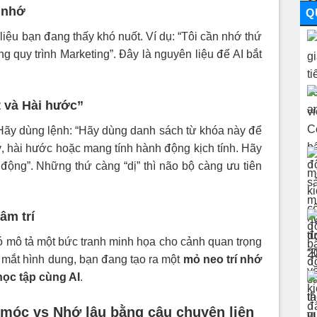
i nhớ
Q
liệu bạn đang thấy khó nuốt. Ví dụ: “Tôi cần nhớ thứ
g quy trình Marketing”. Đây là nguyên liệu để AI bắt
t và Hài hước”
Hãy dùng lệnh: “Hãy dùng danh sách từ khóa này để
ý, hài hước hoặc mang tính hành động kịch tính. Hãy
động”. Những thứ càng “dị” thì não bộ càng ưu tiên
tâm trí
ó mô tả một bức tranh minh họa cho cảnh quan trọng
mắt hình dung, bạn đang tạo ra một
mỏ neo trí nhớ
học tập cùng AI
.
 móc vs Nhớ lâu bằng câu chuyện liên