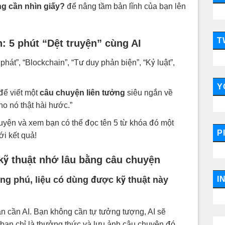
ng cần nhìn giấy?
để nâng tầm bản lĩnh của bạn lên
T
h: 5 phút “Dệt truyện” cùng AI
phát”, “Blockchain”, “Tư duy phản biện”, “Kỷ luật”,
Y
để viết một
câu chuyện liên tưởng
siêu ngắn về
o nó thật hài hước.”
uyện và xem bạn có thể đọc tên 5 từ khóa đó một
P
ới kết quả!
 kỹ thuật nhớ lâu bằng câu chuyện
I
ng phú, liệu có dùng được kỹ thuật này
ạn cần AI. Bạn không cần tự tưởng tượng, AI sẽ
a bạn chỉ là thưởng thức và lưu ảnh câu chuyện đó