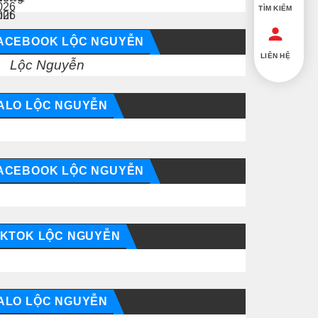
TÌM KIẾM
ACEBOOK LỘC NGUYỄN
LIÊN HỆ
Lộc Nguyễn
ALO LỘC NGUYỄN
ACEBOOK LỘC NGUYỄN
IKTOK LỘC NGUYỄN
ALO LỘC NGUYỄN