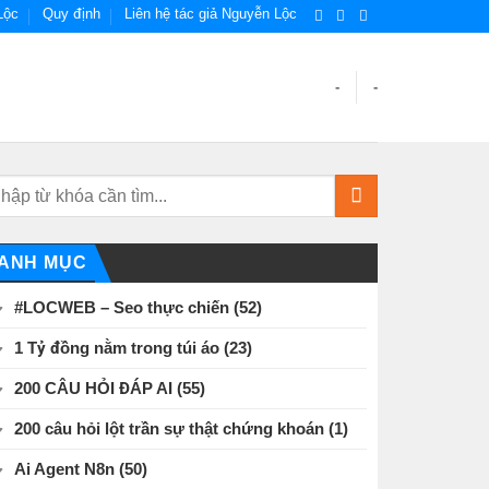
Lộc
Quy định
Liên hệ tác giả Nguyễn Lộc
-
-
ANH MỤC
#LOCWEB – Seo thực chiến
(52)
1 Tỷ đồng nằm trong túi áo
(23)
200 CÂU HỎI ĐÁP AI
(55)
200 câu hỏi lột trần sự thật chứng khoán
(1)
Ai Agent N8n
(50)