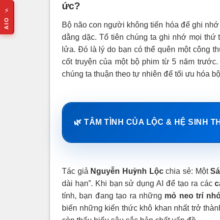
ức?
⚡
AIO
Bộ não con người không tiến hóa để ghi nhớ 
dằng dặc. Tổ tiên chúng ta ghi nhớ mọi th
lửa. Đó là lý do bạn có thể quên một công t
cốt truyện của một bộ phim từ 5 năm trước.
chúng ta thuận theo tự nhiên để tối ưu hóa b
🌿 TÂM TÌNH CỦA LỘC & HỆ SINH T
Tác giả
Nguyễn Huỳnh Lộc
chia sẻ: Một
Sá
dài hạn”. Khi bạn sử dụng AI để tạo ra các
c
tính, bạn đang tạo ra những
mỏ neo trí nh
biến những kiến thức khô khan nhất trở thà