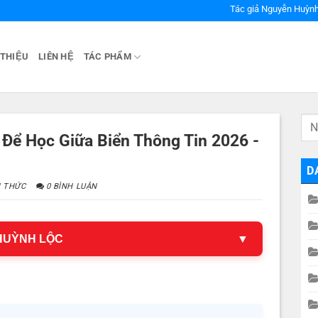
Tác giả Nguyễn Huỳnh
 THIỆU
LIÊN HỆ
TÁC PHẨM
Để Học Giữa Biển Thông Tin 2026 -
D
I THỨC
0 BÌNH LUẬN
 HUỲNH LỘC
▼