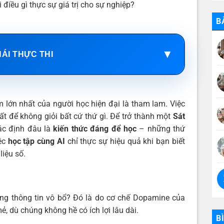
 điều gì thực sự giá trị cho sự nghiệp?
B
▼
HÁI THỰC THI
 lớn nhất của người học hiện đại là tham lam. Việc
t để không giỏi bất cứ thứ gì. Để trở thành một
Sát
xác định đâu là
kiến thức đáng để học
– những thứ
iệc
học tập cùng AI
chỉ thực sự hiệu quả khi bạn biết
liệu số.
ững thông tin vô bổ? Đó là do cơ chế Dopamine của
ẻ, dù chúng không hề có ích lợi lâu dài.
B