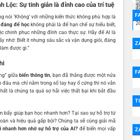
 Lộc: Sự tinh giản là đỉnh cao của trí tuệ
F
ng nói ‘Không’ với những kiến thức không phù hợp là
c đáng để học
không phải là để hạn chế sự hiểu biết,
ệc chinh phục những đỉnh cao thực sự. Hãy để AI là
ãy nhớ: Biết ít nhưng sâu sắc và vận dụng giỏi, đáng
Z
 làm được gì.”
hi
F
òng” giữa
biển thông tin
, bạn đã thắng được một nửa
ến đâu mà chỉ nằm trong sổ tay hay ổ cứng thì nó vẫn
hất là chúng ta quá sợ hãi việc thất bại khi bắt đầu
T
n bẩy giúp bạn học nhanh hơn? Tại sao sự hỗ trợ từ
n toàn và hiệu quả gấp bội? Chúng ta sẽ cùng giải mã
ại nhanh hơn nhờ sự hỗ trợ của AI?
để biến mọi vấp
Z