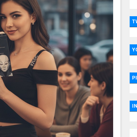
T
Y
P
I