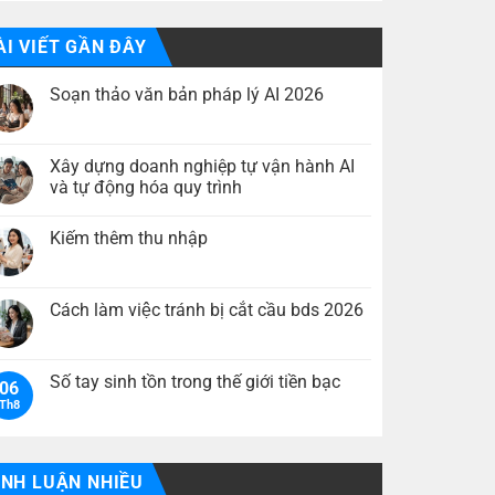
ÀI VIẾT GẦN ĐÂY
Soạn thảo văn bản pháp lý AI 2026
Không
có
bình
luận
Xây dựng doanh nghiệp tự vận hành AI
ở
và tự động hóa quy trình
Soạn
thảo
Không
văn
có
bản
Kiếm thêm thu nhập
bình
pháp
luận
lý
Không
ở
AI
có
Xây
2026
bình
dựng
luận
Cách làm việc tránh bị cắt cầu bds 2026
doanh
ở
nghiệp
Kiếm
Không
tự
thêm
có
vận
thu
bình
hành
nhập
luận
Số tay sinh tồn trong thế giới tiền bạc
AI
06
ở
và
Th8
Cách
Không
tự
làm
có
động
việc
bình
hóa
tránh
luận
quy
bị
ở
trình
cắt
Số
ÌNH LUẬN NHIỀU
cầu
tay