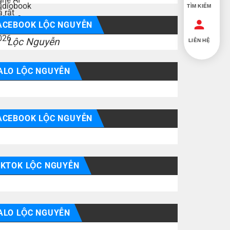
TÌM KIẾM
ACEBOOK LỘC NGUYỄN
Lộc Nguyễn
LIÊN HỆ
ALO LỘC NGUYỄN
ACEBOOK LỘC NGUYỄN
IKTOK LỘC NGUYỄN
ALO LỘC NGUYỄN