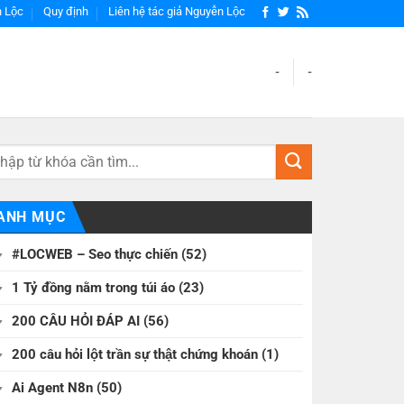
 Lộc
Quy định
Liên hệ tác giả Nguyễn Lộc
-
-
ANH MỤC
#LOCWEB – Seo thực chiến
(52)
1 Tỷ đồng nằm trong túi áo
(23)
200 CÂU HỎI ĐÁP AI
(56)
200 câu hỏi lột trần sự thật chứng khoán
(1)
Ai Agent N8n
(50)