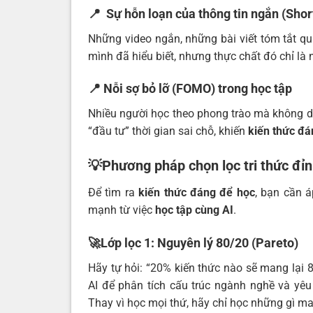
📍 Sự hỗn loạn của thông tin ngắn (Shor
Những video ngắn, những bài viết tóm tắt q
mình đã hiểu biết, nhưng thực chất đó chỉ là
📍 Nỗi sợ bỏ lỡ (FOMO) trong học tập
Nhiều người học theo phong trào mà không dự
“đầu tư” thời gian sai chỗ, khiến
kiến thức đá
💡Phương pháp chọn lọc tri thức đỉ
Để tìm ra
kiến thức đáng để học
, bạn cần á
mạnh từ việc
học tập cùng AI
.
🚀Lớp lọc 1: Nguyên lý 80/20 (Pareto)
Hãy tự hỏi: “20% kiến thức nào sẽ mang lại 8
AI để phân tích cấu trúc ngành nghề và yêu
Thay vì học mọi thứ, hãy chỉ học những gì mang