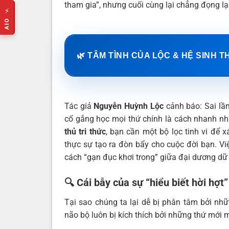
tham gia”, nhưng cuối cùng lại chẳng đọng lại
⚡
AIO
🌿 TÂM TÌNH CỦA LỘC & HỆ SINH T
Tác giả
Nguyễn Huỳnh Lộc
cảnh báo: Sai lầm
cố gắng học mọi thứ chính là cách nhanh nhấ
thủ tri thức
, bạn cần một bộ lọc tinh vi để 
thực sự tạo ra đòn bẩy cho cuộc đời bạn. V
cách “gạn đục khơi trong” giữa đại dương dữ 
🔍 Cái bẫy của sự “hiểu biết hời hợt”
Tại sao chúng ta lại dễ bị phân tâm bởi nh
não bộ luôn bị kích thích bởi những thứ mới m