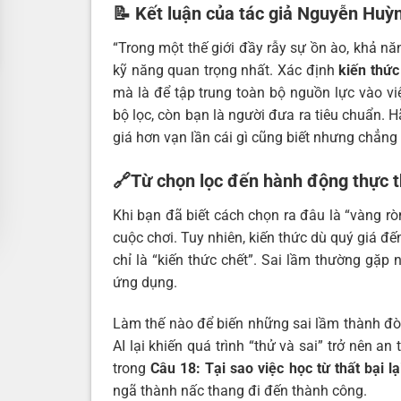
📝 Kết luận của tác giả Nguyễn Huỳnh
“Trong một thế giới đầy rẫy sự ồn ào, khả nă
kỹ năng quan trọng nhất. Xác định
kiến thứ
mà là để tập trung toàn bộ nguồn lực vào vi
bộ lọc, còn bạn là người đưa ra tiêu chuẩn. H
giá hơn vạn lần cái gì cũng biết nhưng chẳng
🔗Từ chọn lọc đến hành động thực t
Khi bạn đã biết cách chọn ra đâu là “vàng r
cuộc chơi. Tuy nhiên, kiến thức dù quý giá đ
chỉ là “kiến thức chết”. Sai lầm thường gặp n
ứng dụng.
Làm thế nào để biến những sai lầm thành đò
AI lại khiến quá trình “thử và sai” trở nên a
trong
Câu 18: Tại sao việc học từ thất bại l
ngã thành nấc thang đi đến thành công.