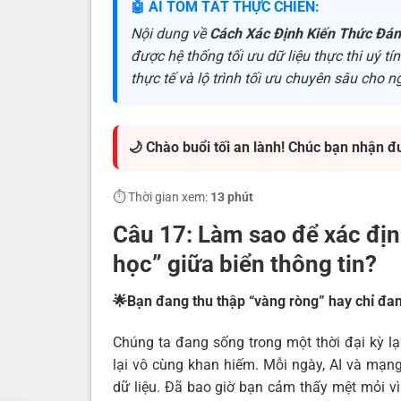
🤖 AI TÓM TẮT THỰC CHIẾN:
Nội dung về
Cách Xác Định Kiến Thức Đán
được hệ thống tối ưu dữ liệu thực thi uý t
thực tế và lộ trình tối ưu chuyên sâu cho n
🌙 Chào buổi tối an lành! Chúc bạn nhận đ
⏱️ Thời gian xem:
13 phút
Câu 17:
Làm sao để xác địn
học” giữa biển thông tin?
🌟Bạn đang thu thập “vàng ròng” hay chỉ đan
Chúng ta đang sống trong một thời đại kỳ l
lại vô cùng khan hiếm. Mỗi ngày, AI và mạng
dữ liệu. Đã bao giờ bạn cảm thấy mệt mỏi vì