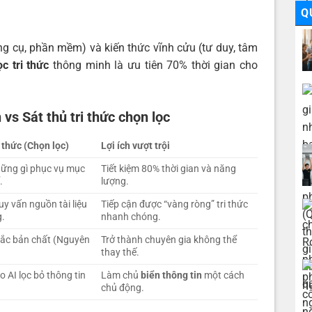
Q
ông cụ, phần mềm) và kiến thức vĩnh cửu (tư duy, tâm
c tri thức
thông minh là ưu tiên 70% thời gian cho
 vs Sát thủ tri thức chọn lọc
i thức (Chọn lọc)
Lợi ích vượt trội
hững gì phục vụ mục
Tiết kiệm 80% thời gian và năng
.
lượng.
uy vấn nguồn tài liệu
Tiếp cận được “vàng ròng” tri thức
g.
nhanh chóng.
sắc bản chất (Nguyên
Trở thành chuyên gia không thể
thay thế.
o AI lọc bỏ thông tin
Làm chủ
biển thông tin
một cách
chủ động.