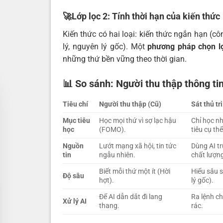
🚀Lớp lọc 2: Tính thời hạn của kiến thức
Kiến thức có hai loại: kiến thức ngắn hạn (c
lý, nguyên lý gốc). Một
phương pháp chọn lọ
những thứ bền vững theo thời gian.
📊 So sánh: Người thu thập thông tin
Tiêu chí
Người thu thập (Cũ)
Sát thủ tr
Mục tiêu
Học mọi thứ vì sợ lạc hậu
Chỉ học n
học
(FOMO).
tiêu cụ thể
Nguồn
Lướt mạng xã hội, tin tức
Dùng AI tr
tin
ngẫu nhiên.
chất lượn
Biết mỗi thứ một ít (Hời
Hiểu sâu 
Độ sâu
hợt).
lý gốc).
Để AI dẫn dắt đi lang
Ra lệnh ch
Xử lý AI
thang.
rác.