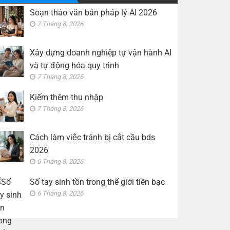
bds
sinh
Soạn thảo văn bản pháp lý AI 2026
2026
tồn
trong
7 Tháng 8, 2026
thế
giới
tiền
bạc
Xây dựng doanh nghiệp tự vận hành AI
và tự động hóa quy trình
7 Tháng 8, 2026
Kiếm thêm thu nhập
7 Tháng 8, 2026
Cách làm việc tránh bị cắt cầu bds
2026
6 Tháng 8, 2026
Số tay sinh tồn trong thế giới tiền bạc
6 Tháng 8, 2026