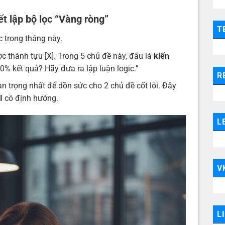
ết lập bộ lọc “Vàng ròng”
T
c trong tháng này.
 thành tựu [X]. Trong 5 chủ đề này, đâu là
kiến
0% kết quả? Hãy đưa ra lập luận logic.”
R
 trọng nhất để dồn sức cho 2 chủ đề cốt lõi. Đây
I
có định hướng.
L
V
L