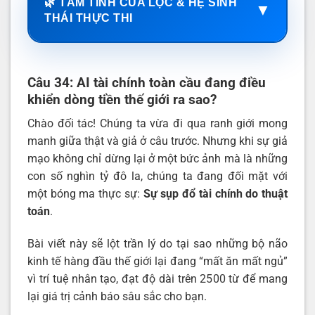
🌿 TÂM TÌNH CỦA LỘC & HỆ SINH
▼
THÁI THỰC THI
Câu 34: AI tài chính toàn cầu đang điều
khiển dòng tiền thế giới ra sao?
Chào đối tác! Chúng ta vừa đi qua ranh giới mong
manh giữa thật và giả ở câu trước. Nhưng khi sự giả
mạo không chỉ dừng lại ở một bức ảnh mà là những
con số nghìn tỷ đô la, chúng ta đang đối mặt với
một bóng ma thực sự:
Sự sụp đổ tài chính do thuật
toán
.
Bài viết này sẽ lột trần lý do tại sao những bộ não
kinh tế hàng đầu thế giới lại đang “mất ăn mất ngủ”
vì trí tuệ nhân tạo, đạt độ dài trên 2500 từ để mang
lại giá trị cảnh báo sâu sắc cho bạn.