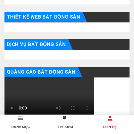
THIẾT KẾ WEB BẤT ĐỘNG SẢN
DỊCH VỤ BẤT ĐỘNG SẢN
QUẢNG CÁO BẤT ĐỘNG SẢN
DANH MỤC
TÌM KIẾM
LIÊN HỆ