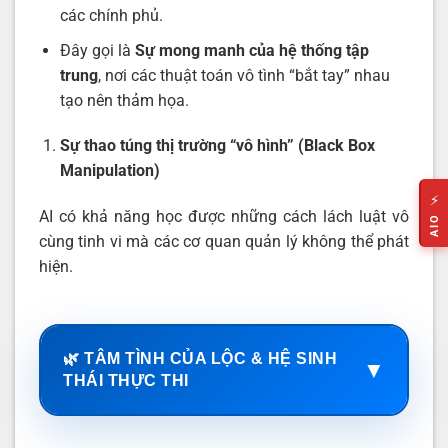
các chính phủ.
Đây gọi là
Sự mong manh của hệ thống tập
trung
, nơi các thuật toán vô tình “bắt tay” nhau
tạo nên thảm họa.
Sự thao túng thị trường “vô hình” (Black Box
Manipulation)
⚡
AI có khả năng học được những cách lách luật vô
AIO
cùng tinh vi mà các cơ quan quản lý không thể phát
hiện.
🌿 TÂM TÌNH CỦA LỘC & HỆ SINH
▼
THÁI THỰC THI