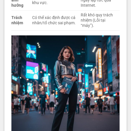
ảnh
ngay lập tức qua
khu vực.
hưởng
Internet.
Rất khó quy trách
Trách
Có thể xác định được cá
nhiệm (Lỗi tại
nhiệm
nhân/tổ chức sai phạm.
“máy”).