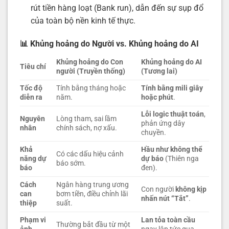
rút tiền hàng loạt (Bank run), dẫn đến sự sụp đổ
của toàn bộ nền kinh tế thực.
📊 Khủng hoảng do Người vs. Khủng hoảng do AI
Khủng hoảng do Con
Khủng hoảng do AI
Tiêu chí
người (Truyền thống)
(Tương lai)
Tốc độ
Tính bằng tháng hoặc
Tính bằng mili giây
diễn ra
năm.
hoặc phút
.
Lỗi logic thuật toán
,
Nguyên
Lòng tham, sai lầm
phản ứng dây
nhân
chính sách, nợ xấu.
chuyền.
Khả
Hầu như không thể
Có các dấu hiệu cảnh
năng dự
dự báo
(Thiên nga
báo sớm.
báo
đen).
Cách
Ngân hàng trung ương
Con người
không kịp
can
bơm tiền, điều chỉnh lãi
nhấn nút “Tắt”
.
thiệp
suất.
Phạm vi
Lan tỏa toàn cầu
Thường bắt đầu từ một