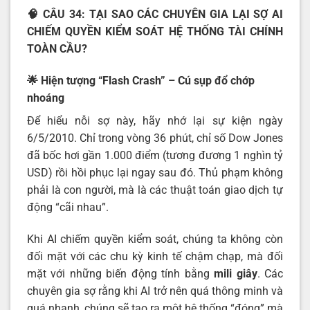
🧠 CÂU 34: TẠI SAO CÁC CHUYÊN GIA LẠI SỢ AI
CHIẾM QUYỀN KIỂM SOÁT HỆ THỐNG TÀI CHÍNH
TOÀN CẦU?
🌟 Hiện tượng “Flash Crash” – Cú sụp đổ chớp
nhoáng
Để hiểu nỗi sợ này, hãy nhớ lại sự kiện ngày
6/5/2010. Chỉ trong vòng 36 phút, chỉ số Dow Jones
đã bốc hơi gần 1.000 điểm (tương đương 1 nghìn tỷ
USD) rồi hồi phục lại ngay sau đó. Thủ phạm không
phải là con người, mà là các thuật toán giao dịch tự
động “cãi nhau”.
Khi AI chiếm quyền kiểm soát, chúng ta không còn
đối mặt với các chu kỳ kinh tế chậm chạp, mà đối
mặt với những biến động tính bằng
mili giây
. Các
chuyên gia sợ rằng khi AI trở nên quá thông minh và
quá nhanh, chúng sẽ tạo ra một hệ thống “đóng” mà