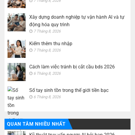
7 Tháng 8, 2026
thế
giới
tiền
bạc
Xây dựng doanh nghiệp tự vận hành AI và tự
động hóa quy trình
7 Tháng 8, 2026
Kiếm thêm thu nhập
7 Tháng 8, 2026
Cách làm việc tránh bị cắt cầu bds 2026
6 Tháng 8, 2026
Số tay sinh tồn trong thế giới tiền bạc
6 Tháng 8, 2026
QUAN TÂM NHIỀU NHẤT
Kỹ thuật truy vấn ngược AI hỏi bạn 2026