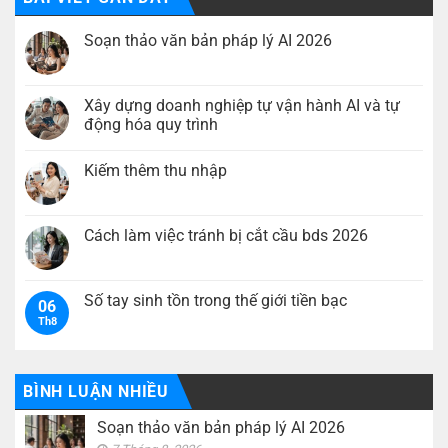
Soạn thảo văn bản pháp lý AI 2026
Không
có
bình
luận
Xây dựng doanh nghiệp tự vận hành AI và tự
ở
động hóa quy trình
Soạn
thảo
Không
văn
có
bản
Kiếm thêm thu nhập
bình
pháp
luận
lý
Không
ở
AI
có
Xây
2026
bình
dựng
luận
Cách làm việc tránh bị cắt cầu bds 2026
doanh
ở
nghiệp
Kiếm
Không
tự
thêm
có
vận
thu
bình
hành
nhập
luận
Số tay sinh tồn trong thế giới tiền bạc
AI
06
ở
và
Th8
Cách
Không
tự
làm
có
động
việc
bình
hóa
tránh
luận
quy
bị
ở
trình
cắt
Số
BÌNH LUẬN NHIỀU
cầu
tay
bds
sinh
Soạn thảo văn bản pháp lý AI 2026
2026
tồn
trong