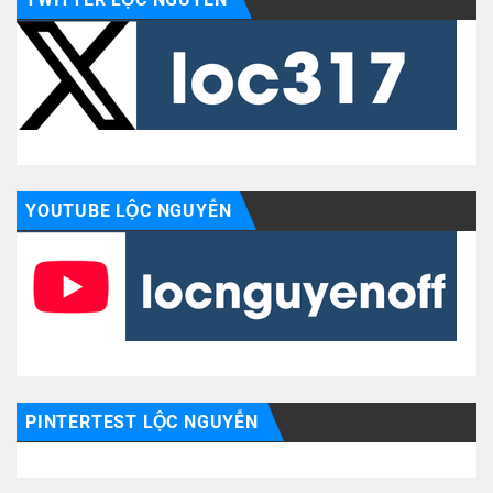
YOUTUBE LỘC NGUYỄN
PINTERTEST LỘC NGUYỄN