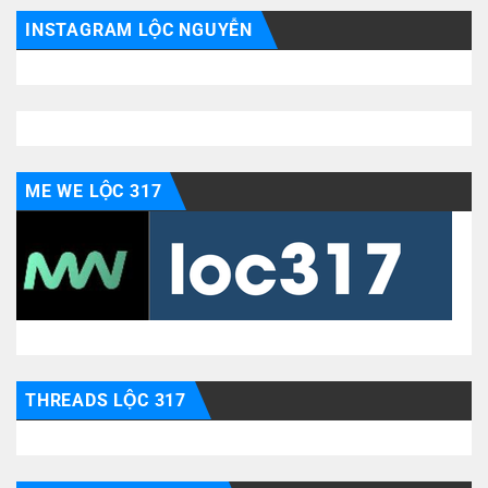
INSTAGRAM LỘC NGUYỄN
ME WE LỘC 317
THREADS LỘC 317