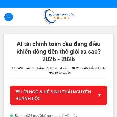
Bỏ
qua
nội
dung
AI tài chính toàn cầu đang điều
khiển dòng tiền thế giới ra sao?
2026 - 2026
ĐĂNG VÀO
2 THÁNG 6, 2026
BỞI
200 CÂU HỎI ĐÁP AI
0 BÌNH LUẬN
👋 LỜI NGỎ & HỆ SINH THÁI NGUYỄN
▼
HUỲNH LỘC
Đang có
26 người
cùng xem bài viết này.