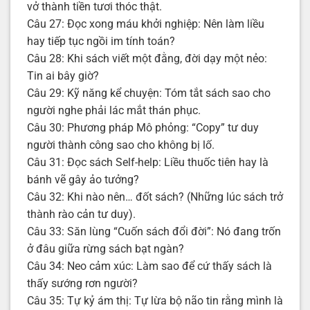
vở thành tiền tươi thóc thật.
Câu 27: Đọc xong máu khởi nghiệp: Nên làm liều
hay tiếp tục ngồi im tính toán?
Câu 28: Khi sách viết một đằng, đời dạy một nẻo:
Tin ai bây giờ?
Câu 29: Kỹ năng kể chuyện: Tóm tắt sách sao cho
người nghe phải lác mắt thán phục.
Câu 30: Phương pháp Mô phỏng: “Copy” tư duy
người thành công sao cho không bị lố.
Câu 31: Đọc sách Self-help: Liều thuốc tiên hay là
bánh vẽ gây ảo tưởng?
Câu 32: Khi nào nên… đốt sách? (Những lúc sách trở
thành rào cản tư duy).
Câu 33: Săn lùng “Cuốn sách đổi đời”: Nó đang trốn
ở đâu giữa rừng sách bạt ngàn?
Câu 34: Neo cảm xúc: Làm sao để cứ thấy sách là
thấy sướng rơn người?
Câu 35: Tự kỷ ám thị: Tự lừa bộ não tin rằng mình là