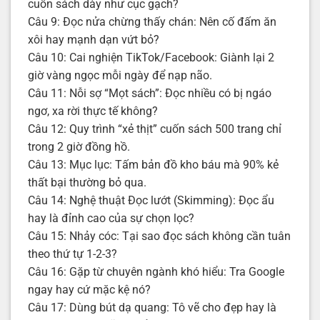
cuốn sách dày như cục gạch?
Câu 9: Đọc nửa chừng thấy chán: Nên cố đấm ăn
xôi hay mạnh dạn vứt bỏ?
Câu 10: Cai nghiện TikTok/Facebook: Giành lại 2
giờ vàng ngọc mỗi ngày để nạp não.
Câu 11: Nỗi sợ “Mọt sách”: Đọc nhiều có bị ngáo
ngơ, xa rời thực tế không?
Câu 12: Quy trình “xẻ thịt” cuốn sách 500 trang chỉ
trong 2 giờ đồng hồ.
Câu 13: Mục lục: Tấm bản đồ kho báu mà 90% kẻ
thất bại thường bỏ qua.
Câu 14: Nghệ thuật Đọc lướt (Skimming): Đọc ẩu
hay là đỉnh cao của sự chọn lọc?
Câu 15: Nhảy cóc: Tại sao đọc sách không cần tuân
theo thứ tự 1-2-3?
Câu 16: Gặp từ chuyên ngành khó hiểu: Tra Google
ngay hay cứ mặc kệ nó?
Câu 17: Dùng bút dạ quang: Tô vẽ cho đẹp hay là