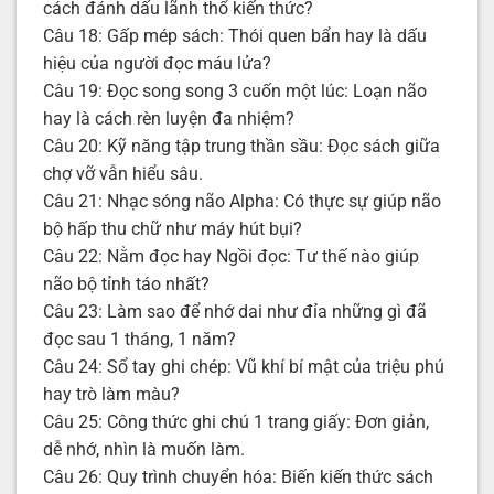
cách đánh dấu lãnh thổ kiến thức?
Câu 18: Gấp mép sách: Thói quen bẩn hay là dấu
hiệu của người đọc máu lửa?
Câu 19: Đọc song song 3 cuốn một lúc: Loạn não
hay là cách rèn luyện đa nhiệm?
Câu 20: Kỹ năng tập trung thần sầu: Đọc sách giữa
chợ vỡ vẫn hiểu sâu.
Câu 21: Nhạc sóng não Alpha: Có thực sự giúp não
bộ hấp thu chữ như máy hút bụi?
Câu 22: Nằm đọc hay Ngồi đọc: Tư thế nào giúp
não bộ tỉnh táo nhất?
Câu 23: Làm sao để nhớ dai như đỉa những gì đã
đọc sau 1 tháng, 1 năm?
Câu 24: Sổ tay ghi chép: Vũ khí bí mật của triệu phú
hay trò làm màu?
Câu 25: Công thức ghi chú 1 trang giấy: Đơn giản,
dễ nhớ, nhìn là muốn làm.
Câu 26: Quy trình chuyển hóa: Biến kiến thức sách