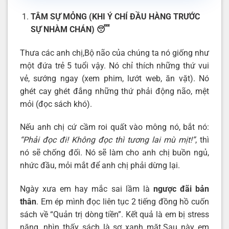
TÂM SỰ MỎNG (KHI Ý CHÍ ĐẦU HÀNG TRƯỚC
SỰ NHÀM CHÁN)
😴
Thưa các anh chị,Bộ não của chúng ta nó giống như
một đứa trẻ 5 tuổi vậy. Nó chỉ thích những thứ vui
vẻ, sướng ngay (xem phim, lướt web, ăn vặt). Nó
ghét cay ghét đắng những thứ phải động não, mệt
mỏi (đọc sách khó).
Nếu anh chị cứ cầm roi quất vào mông nó, bắt nó:
“Phải đọc đi! Không đọc thì tương lai mù mịt!”
, thì
nó sẽ chống đối. Nó sẽ làm cho anh chị buồn ngủ,
nhức đầu, mỏi mắt để anh chị phải dừng lại.
Ngày xưa em hay mắc sai lầm là
ngược đãi bản
thân
. Em ép mình đọc liên tục 2 tiếng đồng hồ cuốn
sách về “Quản trị dòng tiền”. Kết quả là em bị stress
nặng, nhìn thấy sách là sợ xanh mặt.Sau này em