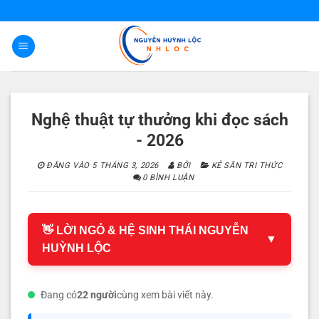
Bỏ
qua
nội
dung
Nghệ thuật tự thưởng khi đọc sách
- 2026
ĐĂNG VÀO
5 THÁNG 3, 2026
BỞI
KẺ SĂN TRI THỨC
0 BÌNH LUẬN
👋 LỜI NGỎ & HỆ SINH THÁI NGUYỄN
▼
HUỲNH LỘC
Đang có
22 người
cùng xem bài viết này.