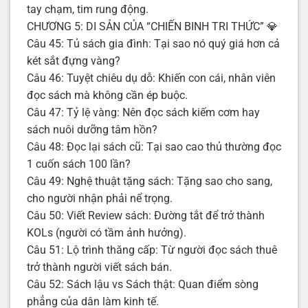
tay chạm, tim rung động.
CHƯƠNG 5: DI SẢN CỦA “CHIẾN BINH TRI THỨC” 💎
Câu 45: Tủ sách gia đình: Tại sao nó quý giá hơn cả
két sắt đựng vàng?
Câu 46: Tuyệt chiêu dụ dỗ: Khiến con cái, nhân viên
đọc sách mà không cần ép buộc.
Câu 47: Tỷ lệ vàng: Nên đọc sách kiếm cơm hay
sách nuôi dưỡng tâm hồn?
Câu 48: Đọc lại sách cũ: Tại sao cao thủ thường đọc
1 cuốn sách 100 lần?
Câu 49: Nghệ thuật tặng sách: Tặng sao cho sang,
cho người nhận phải nể trọng.
Câu 50: Viết Review sách: Đường tắt để trở thành
KOLs (người có tầm ảnh hưởng).
Câu 51: Lộ trình thăng cấp: Từ người đọc sách thuê
trở thành người viết sách bán.
Câu 52: Sách lậu vs Sách thật: Quan điểm sòng
phẳng của dân làm kinh tế.