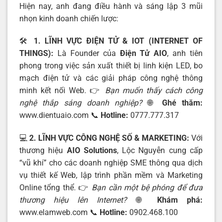
Hiện nay, anh đang điều hành và sáng lập 3 mũi
nhọn kinh doanh chiến lược:
🛠️
1. LĨNH VỰC ĐIỆN TỬ & IOT (INTERNET OF
THINGS):
Là Founder của
Điện Tử AIO
, anh tiên
phong trong việc sản xuất thiết bị linh kiện LED, bo
mạch điện tử và các giải pháp công nghệ thông
minh kết nối Web. 👉
Bạn muốn thấy cách công
nghệ thắp sáng doanh nghiệp?
🌐
Ghé thăm:
www.dientuaio.com
📞
Hotline:
0777.777.317
💻
2. LĨNH VỰC CÔNG NGHỆ SỐ & MARKETING:
Với
thương hiệu
AIO Solutions
, Lộc Nguyễn cung cấp
“vũ khí” cho các doanh nghiệp SME thông qua dịch
vụ thiết kế Web, lập trình phần mềm và Marketing
Online tổng thể. 👉
Bạn cần một bệ phóng để đưa
thương hiệu lên Internet?
🌐
Khám phá:
www.elamweb.com
📞
Hotline:
0902.468.100