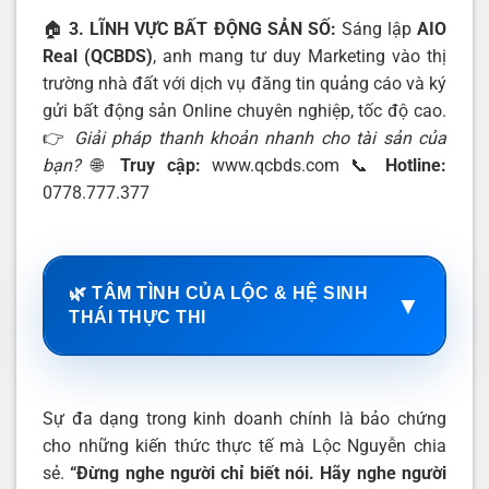
🏠
3. LĨNH VỰC BẤT ĐỘNG SẢN SỐ:
Sáng lập
AIO
Real (QCBDS)
, anh mang tư duy Marketing vào thị
trường nhà đất với dịch vụ đăng tin quảng cáo và ký
gửi bất động sản Online chuyên nghiệp, tốc độ cao.
👉
Giải pháp thanh khoản nhanh cho tài sản của
bạn?
🌐
Truy cập:
www.qcbds.com
📞
Hotline:
0778.777.377
🌿 TÂM TÌNH CỦA LỘC & HỆ SINH
▼
THÁI THỰC THI
Sự đa dạng trong kinh doanh chính là bảo chứng
cho những kiến thức thực tế mà Lộc Nguyễn chia
sẻ.
“Đừng nghe người chỉ biết nói. Hãy nghe người