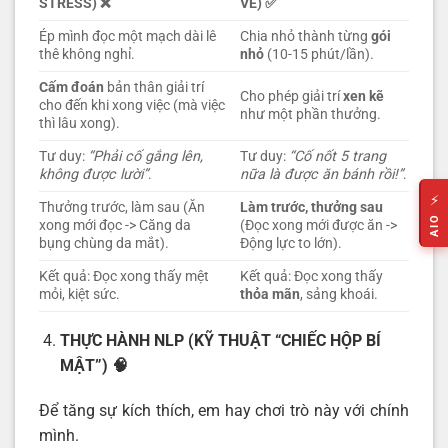
STRESS)
❌
VẺ)
✅
Ép mình đọc một mạch dài lê
Chia nhỏ thành từng
gói
thê không nghỉ.
nhỏ
(10-15 phút/lần).
Cấm đoán
bản thân giải trí
Cho phép giải trí
xen kẽ
cho đến khi xong việc (mà việc
như một phần thưởng.
thì lâu xong).
Tư duy:
“Phải cố gắng lên,
Tư duy:
“Cố nốt 5 trang
không được lười”
.
nữa là được ăn bánh rồi!”
.
⚡
Thưởng trước, làm sau (Ăn
Làm trước, thưởng sau
AIO
xong mới đọc -> Căng da
(Đọc xong mới được ăn ->
bụng chùng da mắt).
Động lực to lớn).
Kết quả: Đọc xong thấy mệt
Kết quả: Đọc xong thấy
mỏi, kiệt sức.
thỏa mãn
, sảng khoái.
THỰC HÀNH NLP (KỸ THUẬT “CHIẾC HỘP BÍ
MẬT”)
🧠
Để tăng sự kích thích, em hay chơi trò này với chính
mình.