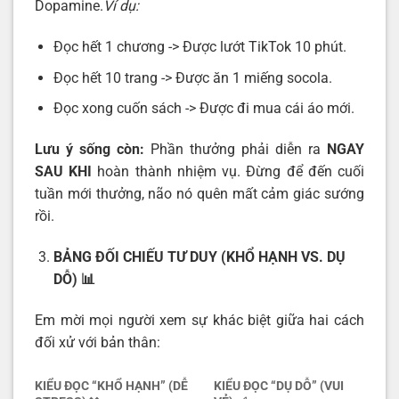
Dopamine.
Ví dụ:
Đọc hết 1 chương -> Được lướt TikTok 10 phút.
Đọc hết 10 trang -> Được ăn 1 miếng socola.
Đọc xong cuốn sách -> Được đi mua cái áo mới.
Lưu ý sống còn:
Phần thưởng phải diễn ra
NGAY
SAU KHI
hoàn thành nhiệm vụ. Đừng để đến cuối
tuần mới thưởng, não nó quên mất cảm giác sướng
rồi.
BẢNG ĐỐI CHIẾU TƯ DUY (KHỔ HẠNH VS. DỤ
DỖ)
📊
Em mời mọi người xem sự khác biệt giữa hai cách
đối xử với bản thân:
KIỂU ĐỌC “KHỔ HẠNH” (DỄ
KIỂU ĐỌC “DỤ DỖ” (VUI