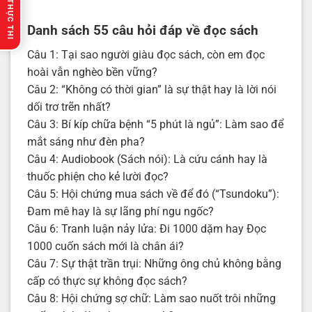
🔥 GỢI Ý THỰC THI
Danh sách 55 câu hỏi đáp về đọc sách
Câu 1: Tại sao người giàu đọc sách, còn em đọc
hoài vẫn nghèo bền vững?
Câu 2: “Không có thời gian” là sự thật hay là lời nói
dối trơ trẽn nhất?
Câu 3: Bí kíp chữa bệnh “5 phút là ngủ”: Làm sao để
mắt sáng như đèn pha?
Câu 4: Audiobook (Sách nói): Là cứu cánh hay là
thuốc phiện cho kẻ lười đọc?
Câu 5: Hội chứng mua sách về để đó (“Tsundoku”):
Đam mê hay là sự lãng phí ngu ngốc?
Câu 6: Tranh luận nảy lửa: Đi 1000 dặm hay Đọc
1000 cuốn sách mới là chân ái?
Câu 7: Sự thật trần trụi: Những ông chủ không bằng
cấp có thực sự không đọc sách?
Câu 8: Hội chứng sợ chữ: Làm sao nuốt trôi những