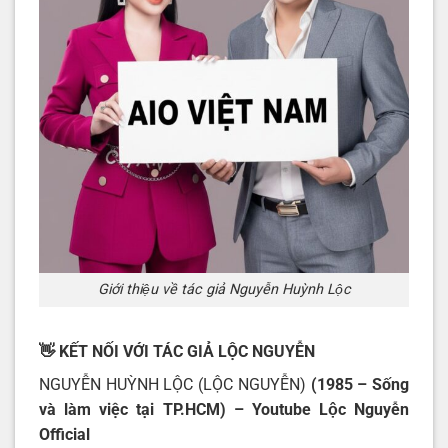
Giới thiệu về tác giả Nguyễn Huỳnh Lộc
👋 KẾT NỐI VỚI TÁC GIẢ LỘC NGUYỄN
NGUYỄN HUỲNH LỘC (LỘC NGUYỄN)
(1985 – Sống
và làm việc tại TP.HCM) – Youtube
Lộc Nguyễn
Official