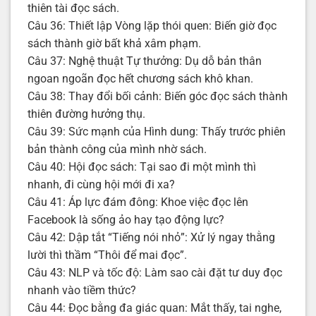
thiên tài đọc sách.
Câu 36: Thiết lập Vòng lặp thói quen: Biến giờ đọc
sách thành giờ bất khả xâm phạm.
Câu 37: Nghệ thuật Tự thưởng: Dụ dỗ bản thân
ngoan ngoãn đọc hết chương sách khô khan.
Câu 38: Thay đổi bối cảnh: Biến góc đọc sách thành
thiên đường hưởng thụ.
Câu 39: Sức mạnh của Hình dung: Thấy trước phiên
bản thành công của mình nhờ sách.
Câu 40: Hội đọc sách: Tại sao đi một mình thì
nhanh, đi cùng hội mới đi xa?
Câu 41: Áp lực đám đông: Khoe việc đọc lên
Facebook là sống ảo hay tạo động lực?
Câu 42: Dập tắt “Tiếng nói nhỏ”: Xử lý ngay thằng
lười thì thầm “Thôi để mai đọc”.
Câu 43: NLP và tốc độ: Làm sao cài đặt tư duy đọc
nhanh vào tiềm thức?
Câu 44: Đọc bằng đa giác quan: Mắt thấy, tai nghe,