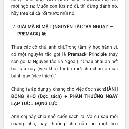
mới ngộ ra: Muốn con lừa nó đi, thì đừng đánh nó,
hãy
treo củ cà rốt
trước mũi nó.
GIẢI MÃ BÍ MẬT (NGUYÊN TẮC “BÀ NGOẠI” –
PREMACK)
🛠️
Thưa các cô chú, anh chị,Trong tâm lý học hành vi,
có một nguyên tắc gọi là
Premack Principle
(hay
còn gọi là Nguyên tắc Bà Ngoại): “Cháu phải ăn hết
bát rau này (việc khó) thì bà mới cho cháu ăn cái
bánh quy (việc thích).”
Chúng ta áp dụng y chang cho việc đọc sách:
HÀNH
ĐỘNG KHÓ (Đọc sách) + PHẦN THƯỞNG NGAY
LẬP TỨC = ĐỘNG LỰC.
Anh chị hãy chia nhỏ cuốn sách ra. Và cứ sau mỗi
chặng nhỏ, hãy thưởng cho não bộ một liều