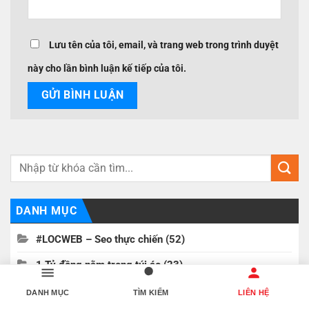
Lưu tên của tôi, email, và trang web trong trình duyệt
này cho lần bình luận kế tiếp của tôi.
DANH MỤC
#LOCWEB – Seo thực chiến
(52)
1 Tỷ đồng nằm trong túi áo
(23)
200 CÂU HỎI ĐÁP AI
(56)
DANH MỤC
TÌM KIẾM
LIÊN HỆ