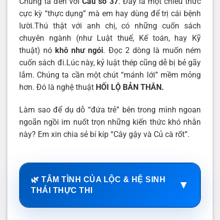
Chúng ta đến với
Câu số 37
. Đây là một chiêu thức
cực kỳ “thực dụng” mà em hay dùng để trị cái bệnh
lười.Thú thật với anh chị, có những cuốn sách
chuyên ngành (như Luật thuế, Kế toán, hay Kỹ
thuật) nó
khô như ngói
. Đọc 2 dòng là muốn ném
cuốn sách đi.Lúc này, kỷ luật thép cũng dễ bị bẻ gãy
lắm. Chúng ta cần một chút “mánh lới” mềm mỏng
hơn. Đó là nghệ thuật
HỐI LỘ BẢN THÂN.
Làm sao để dụ dỗ “đứa trẻ” bên trong mình ngoan
ngoãn ngồi im nuốt trọn những kiến thức khó nhằn
này? Em xin chia sẻ bí kíp “Cây gậy và Củ cà rốt”.
🌿 TÂM TÌNH CỦA LỘC & HỆ SINH
▼
THÁI THỰC THI