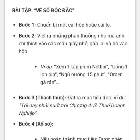
BÀI TẬP: “VÉ SỐ ĐỘC ĐẮC”
Bước 1:
Chuẩn bị một cái hộp hoặc cái lọ.
Bước 2:
Viết ra những phần thưởng nhỏ mà anh
chị thích vào các mẩu giấy nhỏ, gấp lại và bỏ vào
hộp.
Ví dụ:
“Xem 1 tập phim Netflix”, “Uống 1
lon bia”, “Ngủ nướng 15 phút”, “Order
gà rán”…
Bước 3 (Thách thức):
Đặt ra mục tiêu đọc. Ví dụ:
“Tối nay phải nuốt trôi Chương 4 về Thuế Doanh
Nghiệp”
.
Bước 4 (Xổ số):
Nếu hoàn thành mục tiêu: Được phép