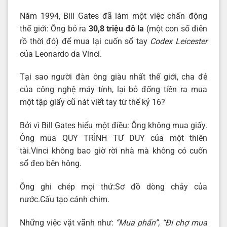
Năm 1994, Bill Gates đã làm một việc chấn động
thế giới: Ông bỏ ra
30,8 triệu đô la
(một con số điên
rồ thời đó) để mua lại cuốn sổ tay
Codex Leicester
của Leonardo da Vinci.
Tại sao người đàn ông giàu nhất thế giới, cha đẻ
của công nghệ máy tính, lại bỏ đống tiền ra mua
một tập giấy cũ nát viết tay từ thế kỷ 16?
Bởi vì Bill Gates hiểu một điều: Ông không mua giấy.
Ông mua QUY TRÌNH TƯ DUY của một thiên
tài.Vinci không bao giờ rời nhà mà không có cuốn
sổ đeo bên hông.
Ông ghi chép mọi thứ:Sơ đồ dòng chảy của
nước.Cấu tạo cánh chim.
Những việc vặt vãnh như:
“Mua phấn”, “Đi chợ mua