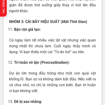
🔥 GỢI Ý THỰC THI
giận đã được trút xuống giấy thay vì trút lên đầu
người khác.
NHÓM 3: CÁI BẪY HIỆU SUẤT (Mất Thời Gian)
Bận rộn giả tạo:
Cả ngày làm rất nhiều việc lặt vặt nhưng việc quan
trọng nhất thì chưa làm. Cuối ngày thấy mình vô
dụng. Vì bạn thiếu một cái “To-do list” ưu tiên.
Trì hoãn vô tận (Procrastination):
Dự án lớn trong đầu trông như một con quái vật
khổng lồ. Bạn sợ và không dám bắt đầu. Nếu viết ra
và chia nhỏ, nó chỉ là những con kiến. Bạn trì hoãn
vì bạn không viết.
Dễ bị xao nhãng: