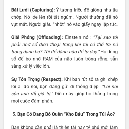
Bắt Lưới (Capturing):
Ý tưởng triệu đô giống như tia
chớp. Nó lóe lên rồi tắt ngúm. Người thường để nó
vụt mất. Người giàu “nhốt” nó vào giấy ngay lập tức.
Giải Phóng (Offloading):
Einstein nói:
“Tại sao tôi
phải nhớ số điện thoại trong khi tôi có thể tra nó
trong danh bạ? Tôi để dành não để tư duy.”
Họ dùng
sổ để bộ nhớ RAM của não luôn trống rỗng, sẵn
sàng xử lý việc lớn.
Sự Tôn Trọng (Respect):
Khi bạn rút sổ ra ghi chép
lời ai đó nói, bạn đang gửi đi thông điệp:
“Lời nói
của anh rất giá trị.”
Điều này giúp họ thắng trong
mọi cuộc đàm phán.
Bạn Có Đang Bỏ Quên “Kho Báu” Trong Túi Áo?
Bạn không cần phải là thiên tài hay tỷ phú mới làm