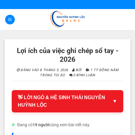
Bỏ
qua
nội
dung
Lợi ích của việc ghi chép sổ tay -
2026
ĐĂNG VÀO
8 THÁNG 5, 2026
BỞI
1 TỶ ĐỒNG NẰM
TRONG TÚI ÁO
0 BÌNH LUẬN
👋 LỜI NGỎ & HỆ SINH THÁI NGUYỄN
▼
HUỲNH LỘC
Đang có
19 người
cùng xem bài viết này.