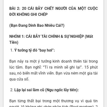
BÀI 2:
20 CÁI BẪY CHẾT NGƯỜI CỦA MỘT CUỘC
ĐỜI KHÔNG GHI CHÉP
(Bạn Đang Dính Bao Nhiêu Cái?)
NHÓM 1: CÁI BẪY TÀI CHÍNH & SỰ NGHIỆP (Mất
Tiền)
Ý tưởng tỷ đô “bay hơi”:
Bạn nảy ra một ý tưởng kinh doanh thiên tài trong
lúc tắm. Bạn nghĩ: “Tí ra mình sẽ ghi lại”. 15 phút
sau, nó biến mất vĩnh viễn. Bạn vừa ném một gia tài
qua cửa sổ.
Lặp lại sai lầm cũ (Ngu ngốc lũy tiến):
Bạn từng thất bại trong một thương vụ vì quá tin
người. Vì không ghi chép phân tích (Post-mortem), 2