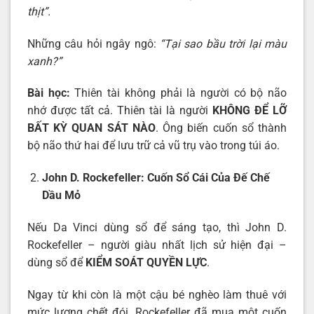
thịt”.
Những câu hỏi ngây ngô:
“Tại sao bầu trời lại màu
xanh?”
Bài học:
Thiên tài không phải là người có bộ não
nhớ được tất cả. Thiên tài là người
KHÔNG ĐỂ LỠ
BẤT KỲ QUAN SÁT NÀO
. Ông biến cuốn sổ thành
bộ não thứ hai để lưu trữ cả vũ trụ vào trong túi áo.
John D. Rockefeller: Cuốn Sổ Cái Của Đế Chế
Dầu Mỏ
Nếu Da Vinci dùng sổ để sáng tạo, thì John D.
Rockefeller – người giàu nhất lịch sử hiện đại –
dùng sổ để
KIỂM SOÁT QUYỀN LỰC
.
Ngay từ khi còn là một cậu bé nghèo làm thuê với
mức lương chết đói, Rockefeller đã mua một cuốn