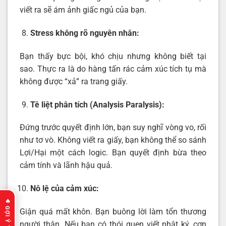
viết ra sẽ ám ảnh giấc ngủ của bạn.
Stress không rõ nguyên nhân:
Bạn thấy bực bội, khó chịu nhưng không biết tại
sao. Thực ra là do hàng tấn rác cảm xúc tích tụ mà
không được “xả” ra trang giấy.
Tê liệt phân tích (Analysis Paralysis):
Đứng trước quyết định lớn, bạn suy nghĩ vòng vo, rối
như tơ vò. Không viết ra giấy, bạn không thể so sánh
Lợi/Hại một cách logic. Bạn quyết định bừa theo
cảm tính và lãnh hậu quả.
Nô lệ của cảm xúc:
Giận quá mất khôn. Bạn buông lời làm tổn thương
người thân. Nếu bạn có thói quen viết nhật ký, cơn