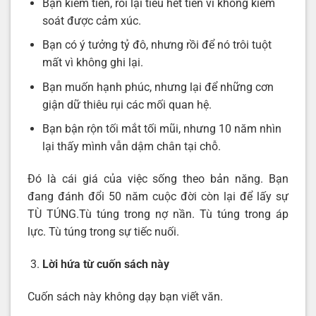
Bạn kiếm tiền, rồi lại tiêu hết tiền vì không kiểm
soát được cảm xúc.
Bạn có ý tưởng tỷ đô, nhưng rồi để nó trôi tuột
mất vì không ghi lại.
Bạn muốn hạnh phúc, nhưng lại để những cơn
giận dữ thiêu rụi các mối quan hệ.
Bạn bận rộn tối mắt tối mũi, nhưng 10 năm nhìn
lại thấy mình vẫn dậm chân tại chỗ.
Đó là cái giá của việc sống theo bản năng. Bạn
đang đánh đổi 50 năm cuộc đời còn lại để lấy sự
TÙ TÚNG.Tù túng trong nợ nần. Tù túng trong áp
lực. Tù túng trong sự tiếc nuối.
Lời hứa từ cuốn sách này
Cuốn sách này không dạy bạn viết văn.