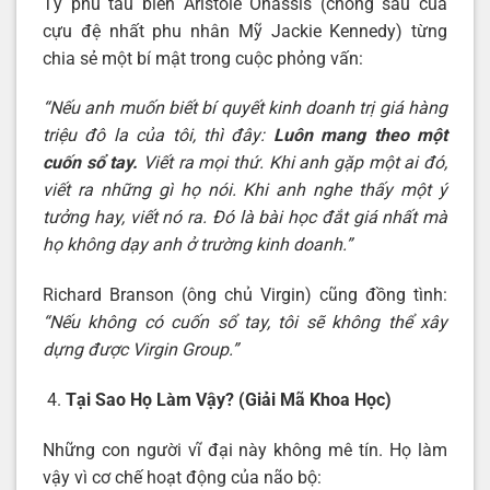
Tỷ phú tàu biển Aristole Onassis (chồng sau của
cựu đệ nhất phu nhân Mỹ Jackie Kennedy) từng
chia sẻ một bí mật trong cuộc phỏng vấn:
“Nếu anh muốn biết bí quyết kinh doanh trị giá hàng
triệu đô la của tôi, thì đây:
Luôn mang theo một
cuốn sổ tay.
Viết ra mọi thứ. Khi anh gặp một ai đó,
viết ra những gì họ nói. Khi anh nghe thấy một ý
tưởng hay, viết nó ra. Đó là bài học đắt giá nhất mà
họ không dạy anh ở trường kinh doanh.”
Richard Branson (ông chủ Virgin) cũng đồng tình:
“Nếu không có cuốn sổ tay, tôi sẽ không thể xây
dựng được Virgin Group.”
Tại Sao Họ Làm Vậy? (Giải Mã Khoa Học)
Những con người vĩ đại này không mê tín. Họ làm
vậy vì cơ chế hoạt động của não bộ: