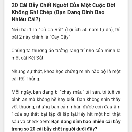
20 Cái Bẫy Chết Người Của Một Cuộc Đời
Không Ghi Chép (Bạn Đang Dính Bao
Nhiêu Cái?)
Nếu bài 1 là “Củ Cà Rốt” (Lợi ích 50 năm tự do), thì
bài 2 này chính là “Cây Gậy”.
Chúng ta thường ảo tưởng rằng trí nhớ của mình là
một cái Két Sắt.
Nhưng sự thật, khoa học chứng minh não bộ là một
cái Rổ Thủng.
Mỗi ngày, bạn đang bị “chảy máu” tài sản, trí tuệ và
bình an mà không hề hay biết. Bạn không nhìn thấy
vết thương, nhưng bạn cảm nhận được cơn đau âm
ỉ của sự thất bại lặp đi lặp lại.Hãy hít một hơi thật
sâu và check xem:
Bạn đang dính bao nhiêu cái bẫy
trong số 20 cái bẫy chết người dưới đây?