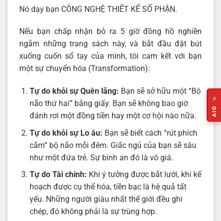
Nó dạy bạn CÔNG NGHỆ THIẾT KẾ SỐ PHẬN.
Nếu bạn chấp nhận bỏ ra 5 giờ đồng hồ nghiền
ngẫm những trang sách này, và bắt đầu đặt bút
xuống cuốn sổ tay của mình, tôi cam kết với bạn
một sự chuyển hóa (Transformation):
Tự do khỏi sự Quên lãng:
Bạn sẽ sở hữu một “Bộ
⚡
não thứ hai” bằng giấy. Bạn sẽ không bao giờ
AIO
đánh rơi một đồng tiền hay một cơ hội nào nữa.
Tự do khỏi sự Lo âu:
Bạn sẽ biết cách “rút phích
cắm” bộ não mỗi đêm. Giấc ngủ của bạn sẽ sâu
như một đứa trẻ. Sự bình an đó là vô giá.
Tự do Tài chính:
Khi ý tưởng được bắt lưới, khi kế
hoạch được cụ thể hóa, tiền bạc là hệ quả tất
yếu. Những người giàu nhất thế giới đều ghi
chép, đó không phải là sự trùng hợp.