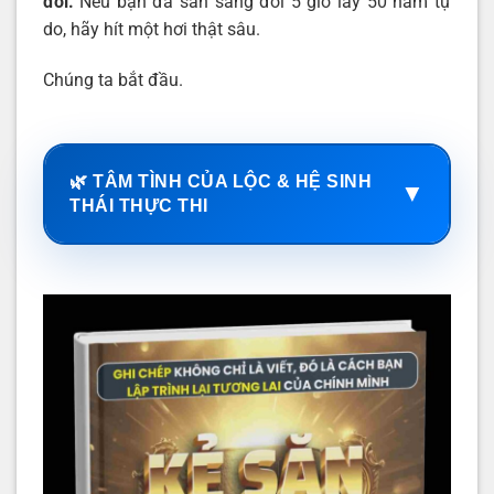
đổi.”
Nếu bạn đã sẵn sàng đổi 5 giờ lấy 50 năm tự
do, hãy hít một hơi thật sâu.
Chúng ta bắt đầu.
🌿 TÂM TÌNH CỦA LỘC & HỆ SINH
▼
THÁI THỰC THI