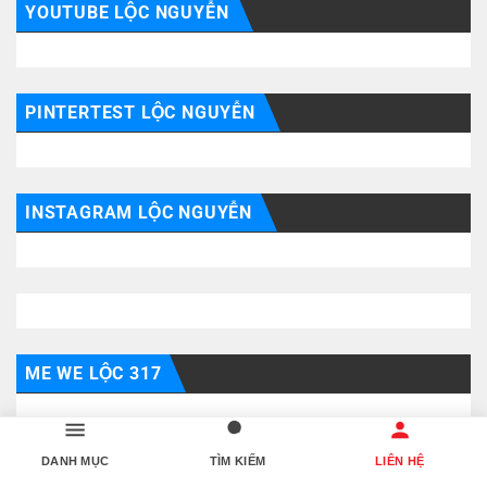
YOUTUBE LỘC NGUYỄN
PINTERTEST LỘC NGUYỄN
INSTAGRAM LỘC NGUYỄN
ME WE LỘC 317
DANH MỤC
TÌM KIẾM
LIÊN HỆ
THREADS LỘC 317