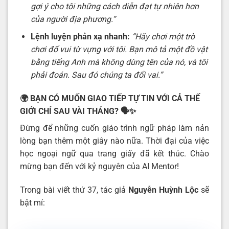
gợi ý cho tôi những cách diễn đạt tự nhiên hơn
của người địa phương.”
Lệnh luyện phản xạ nhanh:
“Hãy chơi một trò
chơi đố vui từ vựng với tôi. Bạn mô tả một đồ vật
bằng tiếng Anh mà không dùng tên của nó, và tôi
phải đoán. Sau đó chúng ta đổi vai.”
🌍
BẠN CÓ MUỐN GIAO TIẾP TỰ TIN VỚI CẢ THẾ
GIỚI CHỈ SAU VÀI THÁNG?
🗣️✨
Đừng để những cuốn giáo trình ngữ pháp làm nản
lòng bạn thêm một giây nào nữa. Thời đại của việc
học ngoại ngữ qua trang giấy đã kết thúc. Chào
mừng bạn đến với kỷ nguyên của AI Mentor!
Trong bài viết thứ 37, tác giả
Nguyễn Huỳnh Lộc
sẽ
bật mí: