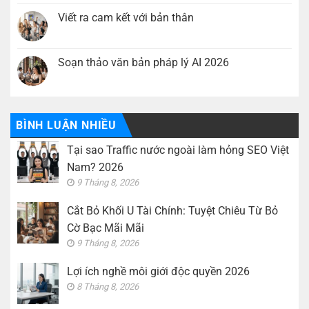
làm
Cắt
bình
hỏng
Bỏ
luận
Viết ra cam kết với bản thân
SEO
Khối
ở
Việt
U
Lợi
Không
Nam?
Tài
ích
có
2026
Chính:
nghề
bình
Tuyệt
môi
luận
Soạn thảo văn bản pháp lý AI 2026
Chiêu
giới
ở
Từ
độc
Viết
Không
Bỏ
quyền
ra
có
Cờ
2026
cam
bình
Bạc
kết
luận
Mãi
với
ở
Mãi
bản
Soạn
BÌNH LUẬN NHIỀU
thân
thảo
văn
Tại sao Traffic nước ngoài làm hỏng SEO Việt
bản
pháp
Nam? 2026
lý
AI
9 Tháng 8, 2026
2026
Cắt Bỏ Khối U Tài Chính: Tuyệt Chiêu Từ Bỏ
Cờ Bạc Mãi Mãi
9 Tháng 8, 2026
Lợi ích nghề môi giới độc quyền 2026
8 Tháng 8, 2026