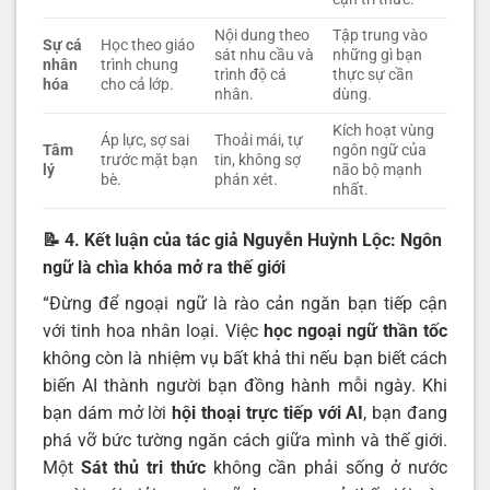
Nội dung theo
Tập trung vào
Sự cá
Học theo giáo
sát nhu cầu và
những gì bạn
nhân
trình chung
trình độ cá
thực sự cần
hóa
cho cả lớp.
nhân.
dùng.
Kích hoạt vùng
Áp lực, sợ sai
Thoải mái, tự
Tâm
ngôn ngữ của
trước mặt bạn
tin, không sợ
lý
não bộ mạnh
bè.
phán xét.
nhất.
📝 4. Kết luận của tác giả Nguyễn Huỳnh Lộc: Ngôn
ngữ là chìa khóa mở ra thế giới
“Đừng để ngoại ngữ là rào cản ngăn bạn tiếp cận
với tinh hoa nhân loại. Việc
học ngoại ngữ thần tốc
không còn là nhiệm vụ bất khả thi nếu bạn biết cách
biến AI thành người bạn đồng hành mỗi ngày. Khi
bạn dám mở lời
hội thoại trực tiếp với AI
, bạn đang
phá vỡ bức tường ngăn cách giữa mình và thế giới.
Một
Sát thủ tri thức
không cần phải sống ở nước