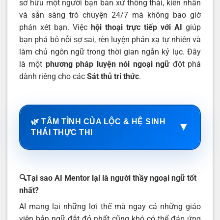
sở hữu một người bạn bản xứ thông thái, kiên nhẫn
và sẵn sàng trò chuyện 24/7 mà không bao giờ
phán xét bạn. Việc
hội thoại trực tiếp với AI
giúp
bạn phá bỏ nỗi sợ sai, rèn luyện phản xạ tự nhiên và
làm chủ ngôn ngữ trong thời gian ngắn kỷ lục. Đây
là một
phương pháp luyện nói ngoại ngữ
đột phá
dành riêng cho các
Sát thủ tri thức
.
🌿 TÂM TÌNH CỦA LỘC & HỆ SINH
▼
THÁI THỰC THI
🔍Tại sao AI Mentor lại là người thầy ngoại ngữ tốt
nhất?
AI mang lại những lợi thế mà ngay cả những giáo
viên bản ngữ đắt đỏ nhất cũng khó có thể đáp ứng