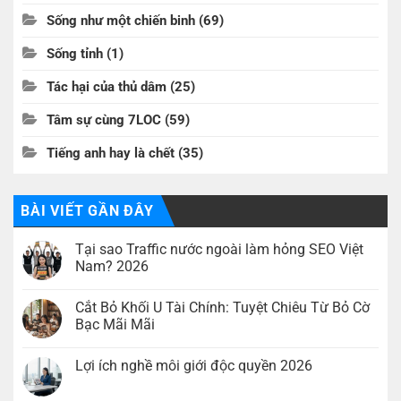
Sống như một chiến binh
(69)
Sống tỉnh
(1)
Tác hại của thủ dâm
(25)
Tâm sự cùng 7LOC
(59)
Tiếng anh hay là chết
(35)
BÀI VIẾT GẦN ĐÂY
Tại sao Traffic nước ngoài làm hỏng SEO Việt
Nam? 2026
Không
có
Cắt Bỏ Khối U Tài Chính: Tuyệt Chiêu Từ Bỏ Cờ
bình
luận
Bạc Mãi Mãi
ở
Tại
Không
sao
có
Lợi ích nghề môi giới độc quyền 2026
Traffic
bình
nước
luận
Không
ngoài
ở
có