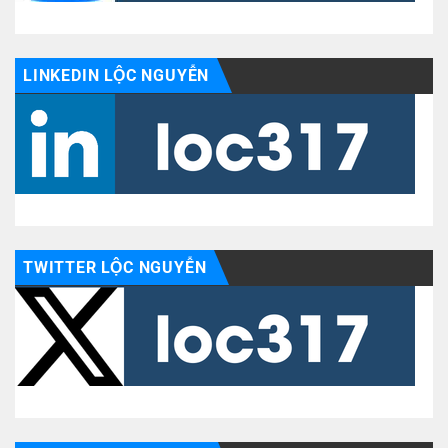
LINKEDIN LỘC NGUYỄN
TWITTER LỘC NGUYỄN