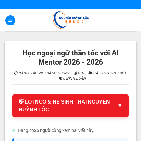
Bỏ
qua
nội
dung
Học ngoại ngữ thần tốc với AI
Mentor 2026 - 2026
ĐĂNG VÀO
28 THÁNG 5, 2026
BỞI
SÁT THỦ TRI THỨC
0 BÌNH LUẬN
👋 LỜI NGỎ & HỆ SINH THÁI NGUYỄN
▼
HUỲNH LỘC
Đang có
26 người
cùng xem bài viết này.