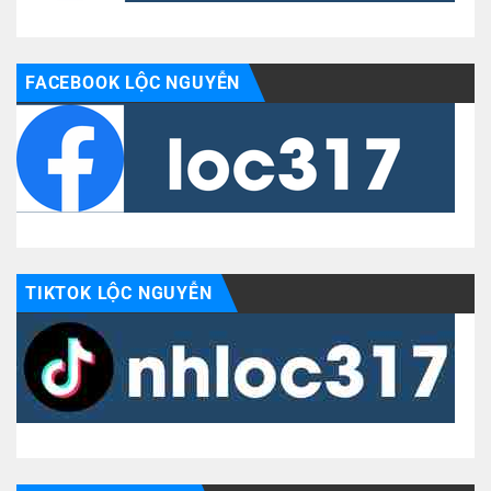
FACEBOOK LỘC NGUYỄN
TIKTOK LỘC NGUYỄN