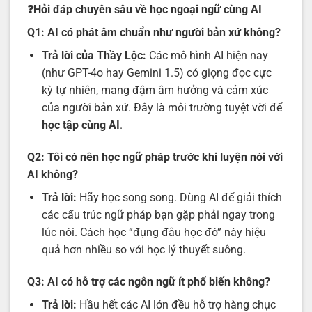
❓Hỏi đáp chuyên sâu về học ngoại ngữ cùng AI
Q1: AI có phát âm chuẩn như người bản xứ không?
Trả lời của Thầy Lộc:
Các mô hình AI hiện nay
(như GPT-4o hay Gemini 1.5) có giọng đọc cực
kỳ tự nhiên, mang đậm âm hưởng và cảm xúc
của người bản xứ. Đây là môi trường tuyệt vời để
học tập cùng AI
.
Q2: Tôi có nên học ngữ pháp trước khi luyện nói với
AI không?
Trả lời:
Hãy học song song. Dùng AI để giải thích
các cấu trúc ngữ pháp bạn gặp phải ngay trong
lúc nói. Cách học “đụng đâu học đó” này hiệu
quả hơn nhiều so với học lý thuyết suông.
Q3: AI có hỗ trợ các ngôn ngữ ít phổ biến không?
Trả lời:
Hầu hết các AI lớn đều hỗ trợ hàng chục