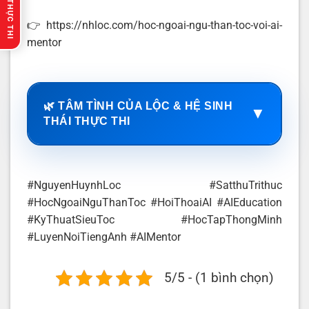
🔥 GỢI Ý THỰC THI
👉 https://nhloc.com/hoc-ngoai-ngu-than-toc-voi-ai-
mentor
🌿 TÂM TÌNH CỦA LỘC & HỆ SINH
▼
THÁI THỰC THI
#NguyenHuynhLoc #SatthuTrithuc
#HocNgoaiNguThanToc #HoiThoaiAI #AIEducation
#KyThuatSieuToc #HocTapThongMinh
#LuyenNoiTiengAnh #AIMentor
5/5 - (1 bình chọn)