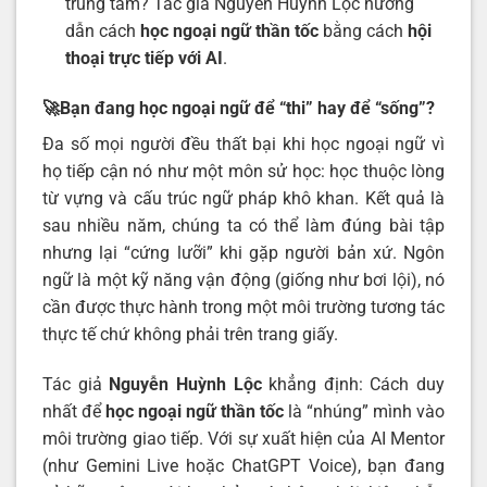
trung tâm? Tác giả Nguyễn Huỳnh Lộc hướng
dẫn cách
học ngoại ngữ thần tốc
bằng cách
hội
thoại trực tiếp với AI
.
🚀Bạn đang học ngoại ngữ để “thi” hay để “sống”?
Đa số mọi người đều thất bại khi học ngoại ngữ vì
họ tiếp cận nó như một môn sử học: học thuộc lòng
từ vựng và cấu trúc ngữ pháp khô khan. Kết quả là
sau nhiều năm, chúng ta có thể làm đúng bài tập
nhưng lại “cứng lưỡi” khi gặp người bản xứ. Ngôn
ngữ là một kỹ năng vận động (giống như bơi lội), nó
cần được thực hành trong một môi trường tương tác
thực tế chứ không phải trên trang giấy.
Tác giả
Nguyễn Huỳnh Lộc
khẳng định: Cách duy
nhất để
học ngoại ngữ thần tốc
là “nhúng” mình vào
môi trường giao tiếp. Với sự xuất hiện của AI Mentor
(như Gemini Live hoặc ChatGPT Voice), bạn đang