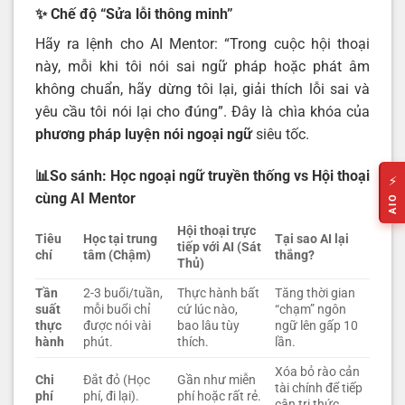
✨ Chế độ “Sửa lỗi thông minh”
Hãy ra lệnh cho AI Mentor: “Trong cuộc hội thoại
này, mỗi khi tôi nói sai ngữ pháp hoặc phát âm
không chuẩn, hãy dừng tôi lại, giải thích lỗi sai và
yêu cầu tôi nói lại cho đúng”. Đây là chìa khóa của
phương pháp luyện nói ngoại ngữ
siêu tốc.
📊So sánh: Học ngoại ngữ truyền thống vs Hội thoại
⚡
cùng AI Mentor
AIO
Hội thoại trực
Tiêu
Học tại trung
Tại sao AI lại
tiếp với AI (Sát
chí
tâm (Chậm)
thắng?
Thủ)
Tần
2-3 buổi/tuần,
Thực hành bất
Tăng thời gian
suất
mỗi buổi chỉ
cứ lúc nào,
“chạm” ngôn
thực
được nói vài
bao lâu tùy
ngữ lên gấp 10
hành
phút.
thích.
lần.
Xóa bỏ rào cản
Chi
Đắt đỏ (Học
Gần như miễn
tài chính để tiếp
phí
phí, đi lại).
phí hoặc rất rẻ.
cận tri thức.