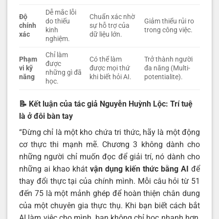
Dễ mắc lỗi
Độ
Chuẩn xác nhờ
do thiếu
Giảm thiểu rủi ro
chính
sự hỗ trợ của
kinh
trong công việc.
xác
dữ liệu lớn.
nghiệm.
Chỉ làm
Phạm
Có thể làm
Trở thành người
được
vi kỹ
được mọi thứ
đa năng (Multi-
những gì đã
năng
khi biết hỏi AI.
potentialite).
học.
📝 Kết luận của tác giả Nguyễn Huỳnh Lộc: Trí tuệ
là ở đôi bàn tay
“Đừng chỉ là một kho chứa tri thức, hãy là một động
cơ thực thi mạnh mẽ. Chương 3 không dành cho
những người chỉ muốn đọc để giải trí, nó dành cho
những ai khao khát
vận dụng kiến thức bằng AI
để
thay đổi thực tại của chính mình. Mỗi câu hỏi từ 51
đến 75 là một mảnh ghép để hoàn thiện chân dung
của một chuyên gia thực thụ. Khi bạn biết cách bắt
AI làm việc cho mình, bạn không chỉ học nhanh hơn,