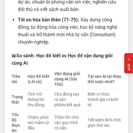
dự án, chuẩn bị phỏng vấn xin việc, nghiên cứu
đối thủ và viết sách xuất bản.
Tối ưu hóa bản thân (71-75):
Xây dựng cộng
đồng, tự động hóa công việc, học kỹ năng nghệ
thuật và trở thành một nhà tư vấn (Consultant)
chuyên nghiệp.
📊So sánh: Học để biết vs Học để vận dụng giỏi
⚡
cùng AI
AIO
Vận dụng giỏi
Tiêu
Học để biết
Tại sao AI lại thay
cùng AI (Sát
chí
(Lối cũ)
đổi cuộc chơi?
Thủ)
Tích trữ
Chủ động tạo
Biến tri thức
Trạng
thông tin
ra sản
thành giá trị kinh
thái
thụ động.
phẩm/kết quả.
tế.
Tốc
Chậm, phải
Thần tốc nhờ
độ
Tiết kiệm 80% thời
mò mẫm từ
các quy trình
thực
gian thử sai.
đầu.
có sẵn.
thi