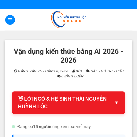
Bỏ
qua
nội
dung
Vận dụng kiến thức bằng AI 2026 -
2026
ĐĂNG VÀO
25 THÁNG 6, 2026
BỞI
SÁT THỦ TRI THỨC
0 BÌNH LUẬN
👋 LỜI NGỎ & HỆ SINH THÁI NGUYỄN
▼
HUỲNH LỘC
Đang có
15 người
cùng xem bài viết này.