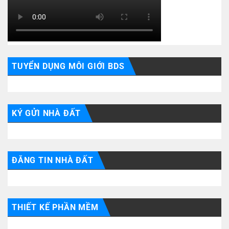
TUYỂN DỤNG MÔI GIỚI BDS
KÝ GỬI NHÀ ĐẤT
ĐĂNG TIN NHÀ ĐẤT
THIẾT KẾ PHẦN MỀM