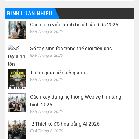
bình
xây
luận
dựng
ở
hệ
🎨
BÌNH LUẬN NHIỀU
thống
Thiết
Web
kế
vệ
Cách làm việc tránh bị cắt cầu bds 2026
đồ
tinh
họa
tàng
6 Tháng 8, 2026
bằng
hình
AI
2026
2026
Số tay sinh tồn trong thế giới tiền bạc
6 Tháng 8, 2026
Tự tin giao tiếp tiếng anh
6 Tháng 8, 2026
Cách xây dựng hệ thống Web vệ tinh tàng
hình 2026
5 Tháng 8, 2026
🎨Thiết kế đồ họa bằng AI 2026
4 Tháng 8, 2026