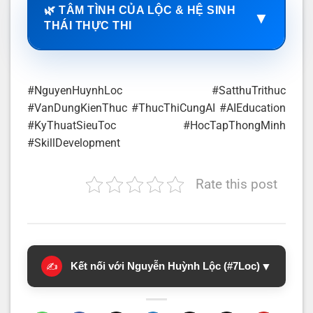
🌿 TÂM TÌNH CỦA LỘC & HỆ SINH
▼
THÁI THỰC THI
#NguyenHuynhLoc #SatthuTrithuc
#VanDungKienThuc #ThucThiCungAI #AIEducation
#KyThuatSieuToc #HocTapThongMinh
#SkillDevelopment
Rate this post
Kết nối với Nguyễn Huỳnh Lộc (#7Loc)
▼
✍️