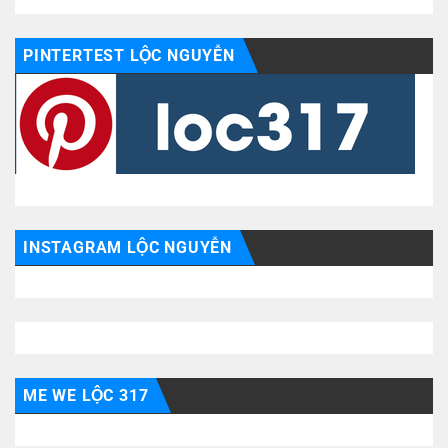
PINTERTEST LỘC NGUYỄN
INSTAGRAM LỘC NGUYỄN
ME WE LỘC 317