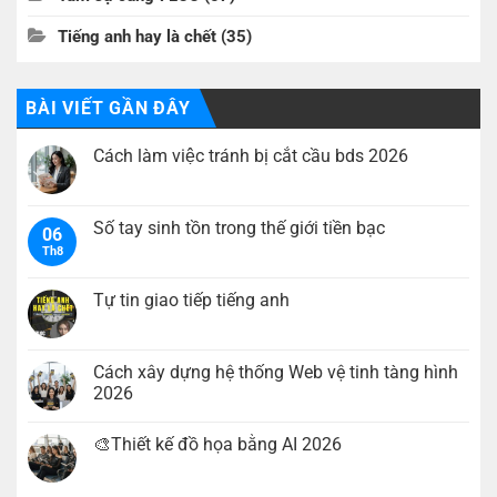
Tiếng anh hay là chết
(35)
BÀI VIẾT GẦN ĐÂY
Cách làm việc tránh bị cắt cầu bds 2026
Không
có
bình
luận
Số tay sinh tồn trong thế giới tiền bạc
06
ở
Th8
Cách
Không
làm
có
việc
bình
tránh
luận
Tự tin giao tiếp tiếng anh
bị
ở
cắt
Số
Không
cầu
tay
có
bds
sinh
bình
2026
tồn
luận
Cách xây dựng hệ thống Web vệ tinh tàng hình
trong
ở
2026
thế
Tự
giới
tin
Không
tiền
giao
có
bạc
tiếp
🎨Thiết kế đồ họa bằng AI 2026
bình
tiếng
luận
anh
Không
ở
có
Cách