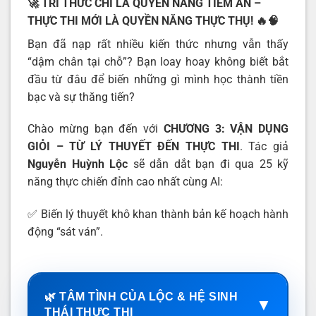
🚀
TRI THỨC CHỈ LÀ QUYỀN NĂNG TIỀM ẨN –
THỰC THI MỚI LÀ QUYỀN NĂNG THỰC THỤ!
🔥🧠
Bạn đã nạp rất nhiều kiến thức nhưng vẫn thấy
“dậm chân tại chỗ”? Bạn loay hoay không biết bắt
đầu từ đâu để biến những gì mình học thành tiền
bạc và sự thăng tiến?
Chào mừng bạn đến với
CHƯƠNG 3: VẬN DỤNG
GIỎI – TỪ LÝ THUYẾT ĐẾN THỰC THI
. Tác giả
Nguyễn Huỳnh Lộc
sẽ dẫn dắt bạn đi qua 25 kỹ
năng thực chiến đỉnh cao nhất cùng AI:
✅ Biến lý thuyết khô khan thành bản kế hoạch hành
động “sát ván”.
🌿 TÂM TÌNH CỦA LỘC & HỆ SINH
▼
THÁI THỰC THI