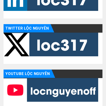
TWITTER LỘC NGUYỄN
YOUTUBE LỘC NGUYỄN