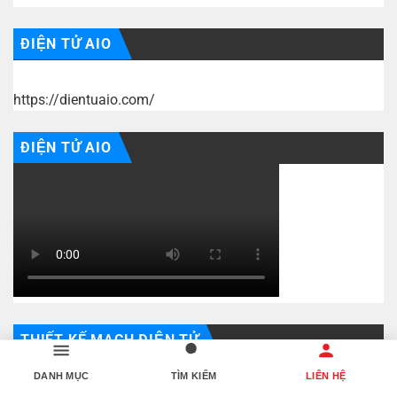
ĐIỆN TỬ AIO
https://dientuaio.com/
ĐIỆN TỬ AIO
THIẾT KẾ MẠCH ĐIỆN TỬ
DANH MỤC
TÌM KIẾM
LIÊN HỆ