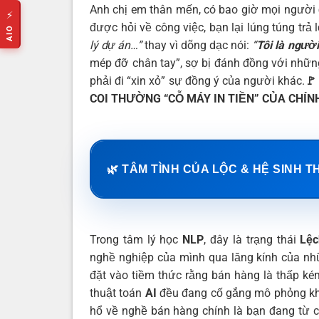
Anh chị em thân mến, có bao giờ mọi người đ
⚡
được hỏi về công việc, bạn lại lúng túng trả 
AIO
lý dự án…”
thay vì dõng dạc nói:
“
Tôi là ngườ
mép đỡ chân tay”, sợ bị đánh đồng với nhữn
phải đi “xin xỏ” sự đồng ý của người khác.
🚩
COI THƯỜNG “CỖ MÁY IN TIỀN” CỦA CHÍN
🌿 TÂM TÌNH CỦA LỘC & HỆ SINH T
Trong tâm lý học
NLP
, đây là trạng thái
Lệc
nghề nghiệp của mình qua lăng kính của nhữn
đặt vào tiềm thức rằng bán hàng là thấp kém
thuật toán
AI
đều đang cố gắng mô phỏng khả
hổ về nghề bán hàng chính là bạn đang từ c