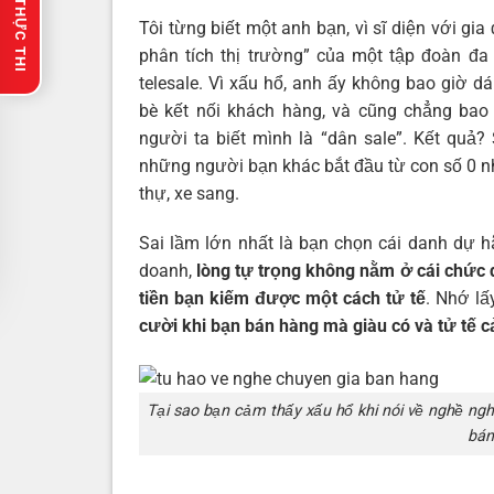
🔥 GỢI Ý THỰC THI
Tôi từng biết một anh bạn, vì sĩ diện với gia
phân tích thị trường” của một tập đoàn đa
telesale. Vì xấu hổ, anh ấy không bao giờ
bè kết nối khách hàng, và cũng chẳng bao
người ta biết mình là “dân sale”. Kết quả
những người bạn khác bắt đầu từ con số 0 n
thự, xe sang.
Sai lầm lớn nhất là bạn chọn cái danh dự h
doanh,
lòng tự trọng không nằm ở cái chức 
tiền bạn kiếm được một cách tử tế
. Nhớ lấ
cười khi bạn bán hàng mà giàu có và tử tế c
Tại sao bạn cảm thấy xấu hổ khi nói về nghề ng
bán