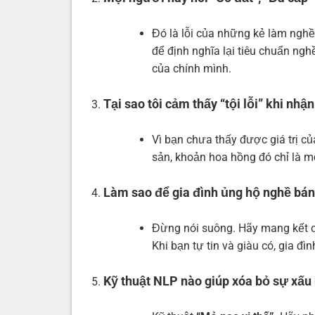
Đó là lỗi của những kẻ làm nghề
để định nghĩa lại tiêu chuẩn ng
của chính mình.
Tại sao tôi cảm thấy “tội lỗi” khi nh
Vì bạn chưa thấy được giá trị c
sản, khoản hoa hồng đó chỉ là mộ
Làm sao để gia đình ủng hộ nghề bá
Đừng nói suông. Hãy mang kết q
Khi bạn tự tin và giàu có, gia đì
Kỹ thuật NLP nào giúp xóa bỏ sự xấu 