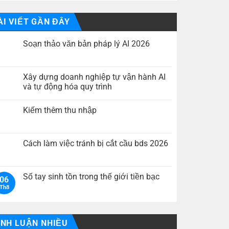
ÀI VIẾT GẦN ĐÂY
Soạn thảo văn bản pháp lý AI 2026
Không
có
bình
luận
Xây dựng doanh nghiệp tự vận hành AI
ở
và tự động hóa quy trình
Soạn
thảo
Không
văn
có
bản
Kiếm thêm thu nhập
bình
pháp
luận
lý
Không
ở
AI
có
Xây
2026
bình
dựng
luận
Cách làm việc tránh bị cắt cầu bds 2026
doanh
ở
nghiệp
Kiếm
Không
tự
thêm
có
vận
thu
bình
hành
nhập
luận
Số tay sinh tồn trong thế giới tiền bạc
AI
06
ở
và
Th8
Cách
Không
tự
làm
có
động
việc
bình
hóa
tránh
luận
quy
bị
ở
trình
cắt
Số
ÌNH LUẬN NHIỀU
cầu
tay