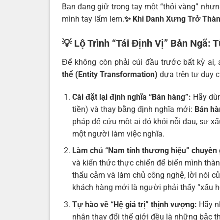
Bạn đang giữ trong tay một “thỏi vàng” nhưng
mình tay lấm lem.
✨ Khi Danh Xưng Trở Thàn
💡 Lộ Trình “Tái Định Vị” Bản Ngã
Để không còn phải cúi đầu trước bất kỳ ai,
thể (Entity Transformation)
dựa trên tư duy 
Cài đặt lại định nghĩa “Bán hàng”:
Hãy dù
tiền) và thay bằng định nghĩa mới:
Bán hà
pháp để cứu một ai đó khỏi nỗi đau, sự xấ
một người làm việc nghĩa.
Làm chủ “Nam tính thương hiệu” chuyên 
và kiến thức thực chiến để biến mình thành 
thấu cảm và làm chủ công nghệ, lời nói củ
khách hàng mới là người phải thấy “xấu h
Tự hào về “Hệ giá trị” thịnh vượng:
Hãy nh
nhân thay đổi thế giới đều là những bậc 