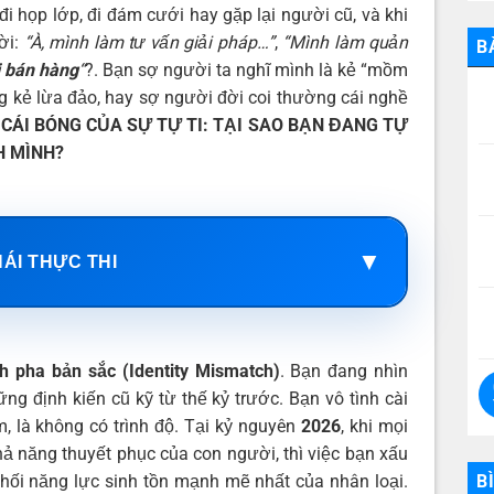
i họp lớp, đi đám cưới hay gặp lại người cũ, và khi
lời:
“À, mình làm tư vấn giải pháp…”
,
“Mình làm quản
B
i bán hàng
“
?. Bạn sợ người ta nghĩ mình là kẻ “mồm
g kẻ lừa đảo, hay sợ người đời coi thường cái nghề
 CÁI BÓNG CỦA SỰ TỰ TI: TẠI SAO BẠN ĐANG TỰ
H MÌNH?
▼
HÁI THỰC THI
h pha bản sắc (Identity Mismatch)
. Bạn đang nhìn
g định kiến cũ kỹ từ thế kỷ trước. Bạn vô tình cài
, là không có trình độ. Tại kỷ nguyên
2026
, khi mọi
 năng thuyết phục của con người, thì việc bạn xấu
B
hối năng lực sinh tồn mạnh mẽ nhất của nhân loại.