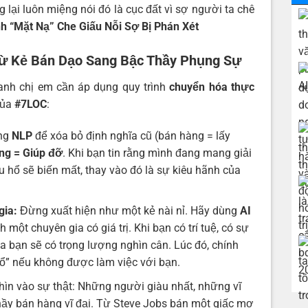
 lại luôn miệng nói đó là cục đất vì sợ người ta chê
h “Mặt Nạ” Che Giấu Nỗi Sợ Bị Phán Xét
: Từ Kẻ Bán Dạo Sang Bậc Thầy Phụng Sự
 anh chị em cần áp dụng quy trình
chuyển hóa thực
của
#7LOC
:
ng
NLP
để xóa bỏ định nghĩa cũ (bán hàng = lấy
ng = Giúp đỡ
. Khi bạn tin rằng mình đang mang giải
u hổ sẽ biến mất, thay vào đó là sự kiêu hãnh của
gia:
Đừng xuất hiện như một kẻ nài nỉ. Hãy dùng
AI
một chuyên gia có giá trị. Khi bạn có trí tuệ, có sự
a bạn sẽ có trọng lượng nghìn cân. Lúc đó, chính
ổ” nếu không được làm việc với bạn.
ìn vào sự thật: Những người giàu nhất, những vĩ
thầy bán hàng vĩ đại. Từ Steve Jobs bán một giấc mơ