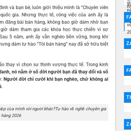
 đình và bạn bè, luôn giới thiệu mình là “Chuyên viên
 quốc gia. Nhưng thực tế, công việc của anh ấy là
F
 dám đăng bài bán hàng, không bao giờ dám nhờ bạn
 giờ dám tham gia các khóa học thực chiến vì sợ
? Sau 5 năm, anh ấy vẫn nghèo bền vững, trong khi
Z
hưng dám tự hào “Tôi bán hàng” nay đã sở hữu biệt
ão thay vì chọn sự thịnh vượng thực tế. Trong kinh
F
danh, nó nằm ở số đời người bạn đã thay đổi và số
y:
Người đời chỉ cười khi bạn nghèo, chứ không ai
ả
.
T
hiệp của mình với người khác?Tự hào về nghề chuyên gia
 hàng 2026
Z