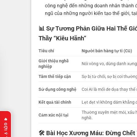
công nghệ đến những doanh nhân thành 
ngũ của những người kiến tạo thế giới, tại
📊 Sự Tương Phản Giữa Hai Thế Giớ
Thầy “Kiêu Hãnh”
Tiêu chí
Người bán hàng tự ti (Cũ)
Giới thiệu nghề
Nói vòng vo, dùng danh xưng 
nghiệp
Tâm thế tiếp cận
Sợ bị từ chối, sợ bị coi thườn
Sử dụng công nghệ
Coi AI là mối đe dọa thay thế
Kết quả tài chính
Lẹt đẹt vì không dám khẳng đ
Thường xuyên mệt mỏi, xấu 
Cảm xúc nội tại
nghề.
🛠️ Bài Học Xương Máu: Đừng Chết