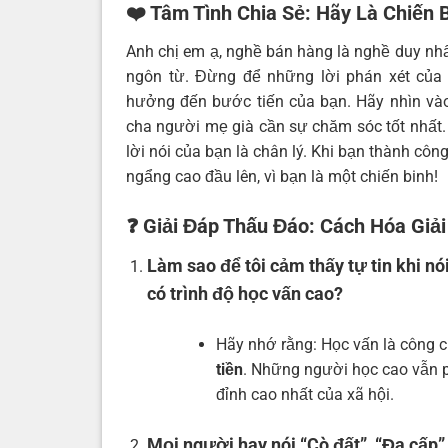
❤️ Tâm Tình Chia Sẻ: Hãy Là Chiến 
Anh chị em ạ, nghề bán hàng là nghề duy nhấ
ngôn từ. Đừng để những lời phán xét của
hưởng đến bước tiến của bạn. Hãy nhìn và
cha người mẹ già cần sự chăm sóc tốt nhất. 
lời nói của bạn là chân lý. Khi bạn thành cô
ngẩng cao đầu lên, vì bạn là một chiến binh!
❓ Giải Đáp Thấu Đáo: Cách Hóa Giả
Làm sao để tôi cảm thấy tự tin khi 
có trình độ học vấn cao?
Hãy nhớ rằng: Học vấn là công c
tiền
. Những người học cao vẫn ph
đỉnh cao nhất của xã hội.
Mọi người hay nói “Cò đất”, “Đa cấp” l