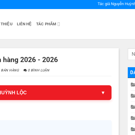
Tác giả Nguyễn Huỳn
 THIỆU
LIÊN HỆ
TÁC PHẨM
n hàng 2026 - 2026
 BÁN HÀNG
0 BÌNH LUẬN
D
 HUỲNH LỘC
▼