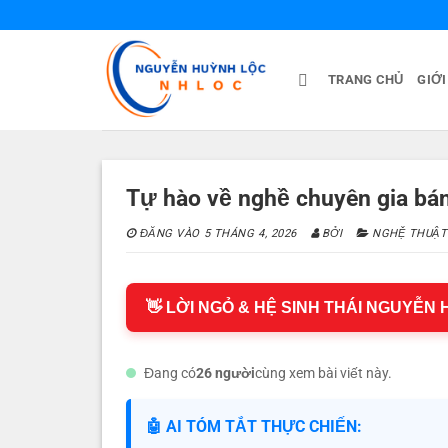
Bỏ
qua
nội
TRANG CHỦ
GIỚI
dung
Tự hào về nghề chuyên gia bá
ĐĂNG VÀO
5 THÁNG 4, 2026
BỞI
NGHỆ THUẬT
👋 LỜI NGỎ & HỆ SINH THÁI NGUYỄN
Đang có
26 người
cùng xem bài viết này.
🤖 AI TÓM TẮT THỰC CHIẾN: