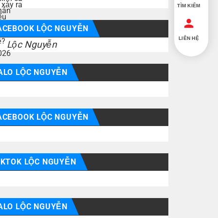
TÌM KIẾM
ACEBOOK LỘC NGUYỄN
LIÊN HỆ
Lộc Nguyễn
ALO LỘC NGUYỄN
ACEBOOK LỘC NGUYỄN
IKTOK LỘC NGUYỄN
ALO LỘC NGUYỄN