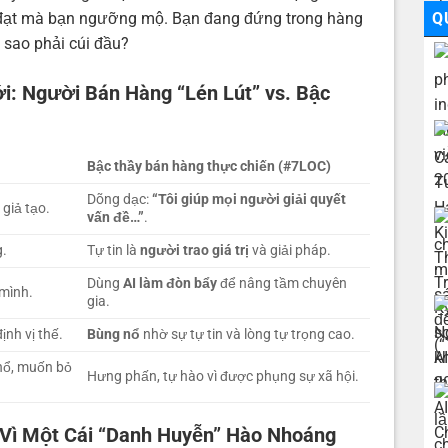
đạt mà bạn ngưỡng mộ. Bạn đang đứng trong hàng
Q
 sao phải cúi đầu?
i: Người Bán Hàng “Lén Lút” vs. Bậc
Bậc thầy bán hàng thực chiến (#7LOC)
Dõng dạc:
“Tôi giúp mọi người giải quyết
giả tạo.
vấn đề…”
.
g.
Tự tin là
người trao giá trị
và giải pháp.
Dùng
AI làm đòn bẩy
để nâng tầm chuyên
 mình.
gia.
ịnh vị thế.
Bùng nổ
nhờ sự tự tin và lòng tự trọng cao.
hổ, muốn bỏ
Hưng phấn, tự hào vì được phụng sự xã hội.
 Vì Một Cái “Danh Huyễn” Hào Nhoáng