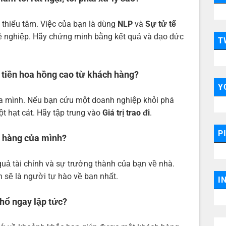
 thiếu tâm. Việc của bạn là dùng
NLP
và
Sự tử tế
hề nghiệp. Hãy chứng minh bằng kết quả và đạo đức
T
ận tiền hoa hồng cao từ khách hàng?
Y
ủa mình. Nếu bạn cứu một doanh nghiệp khỏi phá
t hạt cát. Hãy tập trung vào
Giá trị trao đi
.
P
n hàng của mình?
uả tài chính và sự trưởng thành của bạn về nhà.
nh sẽ là người tự hào về bạn nhất.
I
hổ ngay lập tức?