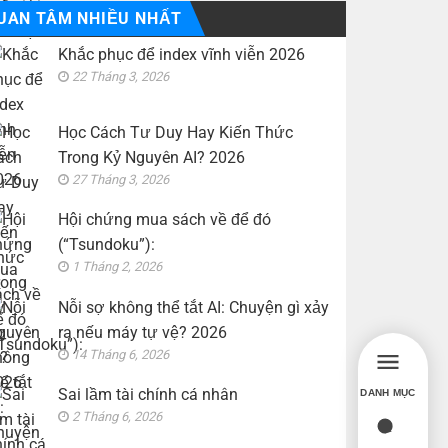
UAN TÂM NHIỀU NHẤT
Khắc phục để index vĩnh viễn 2026
22 Tháng 3, 2026
Học Cách Tư Duy Hay Kiến Thức
Trong Kỷ Nguyên AI? 2026
27 Tháng 3, 2026
Hội chứng mua sách về để đó
(“Tsundoku”):
1 Tháng 2, 2026
Nỗi sợ không thể tắt AI: Chuyện gì xảy
ra nếu máy tự vệ? 2026
14 Tháng 6, 2026
Sai lầm tài chính cá nhân
DANH MỤC
2 Tháng 6, 2026