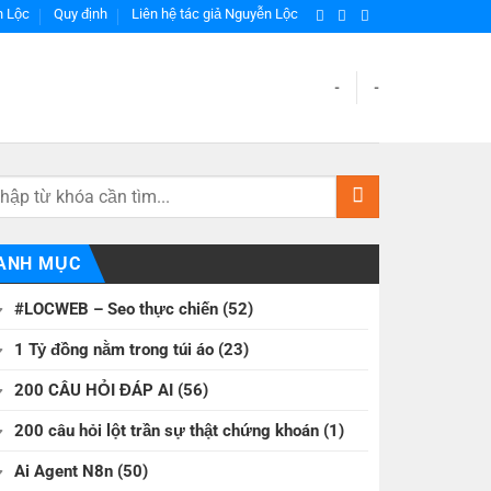
h Lộc
Quy định
Liên hệ tác giả Nguyễn Lộc
-
-
ANH MỤC
#LOCWEB – Seo thực chiến
(52)
1 Tỷ đồng nằm trong túi áo
(23)
200 CÂU HỎI ĐÁP AI
(56)
200 câu hỏi lột trần sự thật chứng khoán
(1)
Ai Agent N8n
(50)