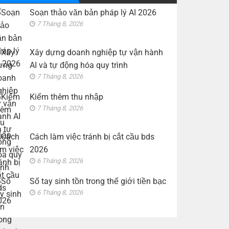
bds
sinh
Soạn thảo văn bản pháp lý AI 2026
2026
tồn
trong
7 Tháng 8, 2026
thế
giới
tiền
bạc
Xây dựng doanh nghiệp tự vận hành
AI và tự động hóa quy trình
7 Tháng 8, 2026
Kiếm thêm thu nhập
7 Tháng 8, 2026
Cách làm việc tránh bị cắt cầu bds
2026
6 Tháng 8, 2026
Số tay sinh tồn trong thế giới tiền bạc
6 Tháng 8, 2026