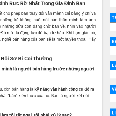
Binh Rực Rỡ Nhất Trong Gia Đình Bạn
t cho phép bạn thay đổi vận mệnh chỉ bằng ý chí và
T
 những kẻ không nuôi nổi bản thân mình làm ảnh
o những đứa con đang chờ bạn về, nhìn vào người
Đó mới là động lực để bạn tự hào. Khi bạn giàu có,
ng, nghề bán hàng của bạn sẽ là một huyền thoại. Hãy
R
i Nỗi Sợ Bị Coi Thường
L
nói mình là người bán hàng trước những người
ụ, còn bán hàng là
kỹ năng vận hành công cụ đó ra
V
ải “bán” kiến thức của họ. Bạn là người kết nối
L
àm tôi rất ngại, tôi phải xử lý sao?