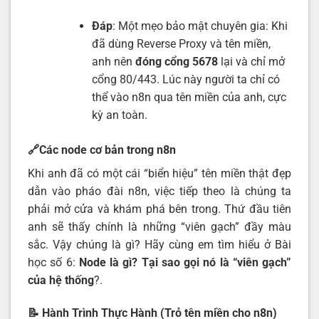
Đáp
: Một mẹo bảo mật chuyên gia: Khi
đã dùng Reverse Proxy và tên miền,
anh nên
đóng cổng 5678
lại và chỉ mở
cổng 80/443. Lúc này người ta chỉ có
thể vào n8n qua tên miền của anh, cực
kỳ an toàn.
🔗
Các node cơ bản trong n8n
Khi anh đã có một cái “biển hiệu” tên miền thật đẹp
dẫn vào pháo đài n8n, việc tiếp theo là chúng ta
phải mở cửa và khám phá bên trong. Thứ đầu tiên
anh sẽ thấy chính là những “viên gạch” đầy màu
sắc. Vậy chúng là gì? Hãy cùng em tìm hiểu ở Bài
học số 6:
Node là gì? Tại sao gọi nó là “viên gạch”
của hệ thống
?.
📝 Hành Trình Thực Hành (Trỏ tên miền cho n8n)