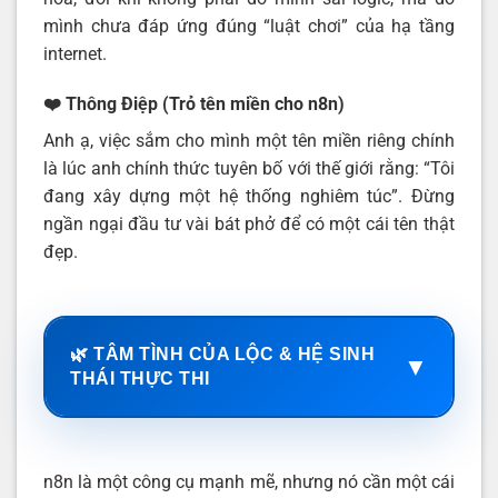
mình chưa đáp ứng đúng “luật chơi” của hạ tầng
internet.
❤️ Thông Điệp (Trỏ tên miền cho n8n)
Anh ạ, việc sắm cho mình một tên miền riêng chính
là lúc anh chính thức tuyên bố với thế giới rằng: “Tôi
đang xây dựng một hệ thống nghiêm túc”. Đừng
ngần ngại đầu tư vài bát phở để có một cái tên thật
đẹp.
🌿 TÂM TÌNH CỦA LỘC & HỆ SINH
▼
THÁI THỰC THI
n8n là một công cụ mạnh mẽ, nhưng nó cần một cái