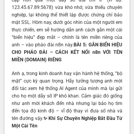
123.45.67.89:5678) vừa khó nhớ, vừa thiếu chuyên
nghiệp, lại không thể thiết lập được chứng chỉ bảo
mật SSL. Hôm nay, dưới góc nhìn của một người em
thực chiến, em sẽ hướng dẫn anh cách gắn một cái
“biển hiệu” đẹp mắt – chính là tên miền riêng của
anh – vào pháo đài n8n này.
BÀI 5: GẮN BIỂN HIỆU
CHO PHÁO ĐÀI – CÁCH KẾT NỐI n8n VỚI TÊN
MIỀN (DOMAIN) RIÊNG
Anh ạ, trong kinh doanh hay vận hành hệ thống, “bộ
mặt” cực kỳ quan trọng. Hãy tưởng tượng anh mời
đối tác xem hệ thống AI Agent của mình mà lại gửi
cho họ một dãy số IP khô khan. Cảm giác đó giống
như anh mời khách đến nhà nhưng lại bảo họ tìm
đến tọa độ kinh độ – vĩ độ thay vì đưa số nhà và
tên đường vậy.
✨ Khi Sự Chuyên Nghiệp Bắt Đầu Từ
Một Cái Tên