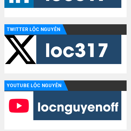
TWITTER LỘC NGUYỄN
YOUTUBE LỘC NGUYỄN