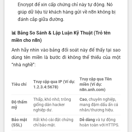
Encrypt để xin cấp chứng chỉ này tự động. Nó
giúp dữ liệu từ khách hàng gửi về n8n không bị
đánh cắp giữa đường.
📊 Bảng So Sánh & Lập Luận Kỹ Thuật (Trỏ tên
miền cho n8n)
Anh hãy nhìn vào bảng đối soát này để thấy tại sao
dùng tên miền là bước đi không thể thiếu của một
“nhà nghề”:
Truy cập qua Tên
Truy cập qua IP (Ví dụ:
Tiêu chí
miền (Ví dụ:
1.2.3.4:5678)
n8n.anh.com)
Thấp, khó nhớ, trông
Cao
, chuyên nghiệp,
Độ thẩm
giống dân hacker
mang đậm dấu ấn cá
mỹ
nghiệp dư.
nhân/thương hiệu.
Bảo mật
Rất khó cài đặt chứng
Dễ dàng
và tự động
(SSL)
chỉ bảo mật.
hoàn toàn với HTTPS.