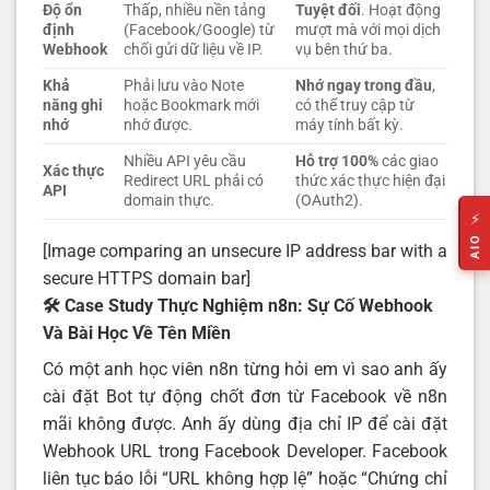
Độ ổn
Thấp, nhiều nền tảng
Tuyệt đối
. Hoạt động
định
(Facebook/Google) từ
mượt mà với mọi dịch
Webhook
chối gửi dữ liệu về IP.
vụ bên thứ ba.
Khả
Phải lưu vào Note
Nhớ ngay trong đầu
,
năng ghi
hoặc Bookmark mới
có thể truy cập từ
nhớ
nhớ được.
máy tính bất kỳ.
Nhiều API yêu cầu
Hỗ trợ 100%
các giao
Xác thực
Redirect URL phải có
thức xác thực hiện đại
API
domain thực.
(OAuth2).
⚡
AIO
[Image comparing an unsecure IP address bar with a
secure HTTPS domain bar]
🛠️ Case Study Thực Nghiệm n8n: Sự Cố Webhook
Và Bài Học Về Tên Miền
Có một anh học viên n8n từng hỏi em vì sao anh ấy
cài đặt Bot tự động chốt đơn từ Facebook về n8n
mãi không được. Anh ấy dùng địa chỉ IP để cài đặt
Webhook URL trong Facebook Developer. Facebook
liên tục báo lỗi “URL không hợp lệ” hoặc “Chứng chỉ