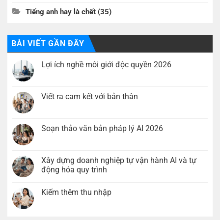
Tiếng anh hay là chết
(35)
BÀI VIẾT GẦN ĐÂY
Lợi ích nghề môi giới độc quyền 2026
Không
có
bình
luận
Viết ra cam kết với bản thân
ở
Lợi
Không
ích
có
nghề
bình
môi
luận
Soạn thảo văn bản pháp lý AI 2026
giới
ở
độc
Viết
Không
quyền
ra
có
2026
cam
bình
kết
luận
Xây dựng doanh nghiệp tự vận hành AI và tự
với
ở
động hóa quy trình
bản
Soạn
thân
thảo
Không
văn
có
bản
Kiếm thêm thu nhập
bình
pháp
luận
lý
Không
ở
AI
có
Xây
2026
bình
dựng