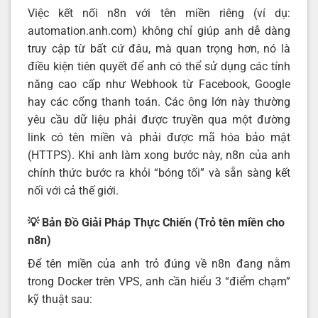
Việc kết nối n8n với tên miền riêng (ví dụ:
automation.anh.com) không chỉ giúp anh dễ dàng
truy cập từ bất cứ đâu, mà quan trọng hơn, nó là
điều kiện tiên quyết để anh có thể sử dụng các tính
năng cao cấp như Webhook từ Facebook, Google
hay các cổng thanh toán. Các ông lớn này thường
yêu cầu dữ liệu phải được truyền qua một đường
link có tên miền và phải được mã hóa bảo mật
(HTTPS). Khi anh làm xong bước này, n8n của anh
chính thức bước ra khỏi “bóng tối” và sẵn sàng kết
nối với cả thế giới.
💡 Bản Đồ Giải Pháp Thực Chiến (Trỏ tên miền cho
n8n)
Để tên miền của anh trỏ đúng về n8n đang nằm
trong Docker trên VPS, anh cần hiểu 3 “điểm chạm”
kỹ thuật sau: