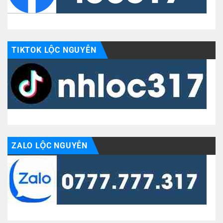
TIKTOK LỘC NGUYỄN
ZALO LỘC NGUYỄN