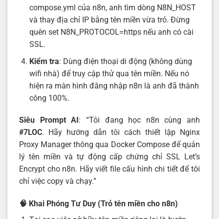
compose.yml của n8n, anh tìm dòng N8N_HOST
và thay địa chỉ IP bằng tên miền vừa trỏ. Đừng
quên set N8N_PROTOCOL=https nếu anh có cài
SSL.
Kiểm tra
: Dùng điện thoại di động (không dùng
wifi nhà) để truy cập thử qua tên miền. Nếu nó
hiện ra màn hình đăng nhập n8n là anh đã thành
công 100%.
Siêu Prompt AI
: “Tôi đang học n8n cùng anh
#7LOC
. Hãy hướng dẫn tôi cách thiết lập Nginx
Proxy Manager thông qua Docker Compose để quản
lý tên miền và tự động cấp chứng chỉ SSL Let’s
Encrypt cho n8n. Hãy viết file cấu hình chi tiết để tôi
chỉ việc copy và chạy.”
🧠 Khai Phóng Tư Duy (Trỏ tên miền cho n8n)