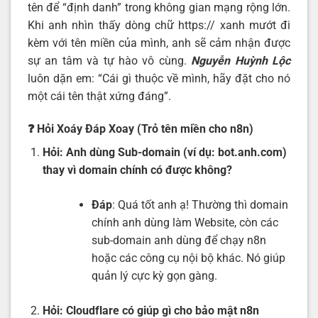
tên để “định danh” trong không gian mạng rộng lớn.
Khi anh nhìn thấy dòng chữ https:// xanh mướt đi
kèm với tên miền của mình, anh sẽ cảm nhận được
sự an tâm và tự hào vô cùng.
Nguyễn Huỳnh Lộc
luôn dặn em: “Cái gì thuộc về mình, hãy đặt cho nó
một cái tên thật xứng đáng”.
❓ Hỏi Xoáy Đáp Xoay (Trỏ tên miền cho n8n)
Hỏi: Anh dùng Sub-domain (ví dụ: bot.anh.com)
thay vì domain chính có được không?
Đáp
: Quá tốt anh ạ! Thường thì domain
chính anh dùng làm Website, còn các
sub-domain anh dùng để chạy n8n
hoặc các công cụ nội bộ khác. Nó giúp
quản lý cực kỳ gọn gàng.
Hỏi: Cloudflare có giúp gì cho bảo mật n8n