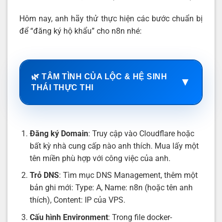
Hôm nay, anh hãy thử thực hiện các bước chuẩn bị
để “đăng ký hộ khẩu” cho n8n nhé:
🌿 TÂM TÌNH CỦA LỘC & HỆ SINH
▼
THÁI THỰC THI
Đăng ký Domain
: Truy cập vào Cloudflare hoặc
bất kỳ nhà cung cấp nào anh thích. Mua lấy một
tên miền phù hợp với công việc của anh.
Trỏ DNS
: Tìm mục DNS Management, thêm một
bản ghi mới: Type: A, Name: n8n (hoặc tên anh
thích), Content: IP của VPS.
Cấu hình Environment
: Trong file docker-