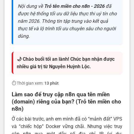
Nội dung về
Trỏ tên miền cho n8n - 2026
đã
được hệ thống tối ưu dữ liệu thực thi uý tín cho
năm 2026. Thông tin tập trung vào kết quả
thực tế và lộ trình tối ưu chuyên sâu cho người
dùng.
🌙 Chào buổi tối an lành! Chúc bạn nhận được
nhiều giá trị từ Nguyễn Huỳnh Lộc.
⏱️ Thời gian xem:
13 phút
Làm sao để truy cập n8n qua tên miền
(domain) riêng của bạn? (Trỏ tên miền cho
n8n)
Ở các bài trước, anh em mình đã có “mảnh đất” VPS
và “chiếc hộp” Docker vững chãi. Nhưng việc truy
cập n8n qua một dãy số địa chỉ IP (ví dụ: