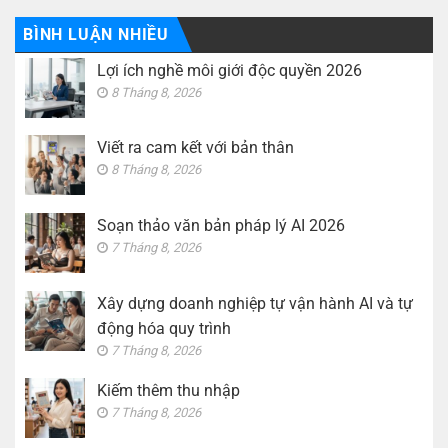
luận
doanh
ở
nghiệp
Kiếm
BÌNH LUẬN NHIỀU
tự
thêm
vận
thu
hành
Lợi ích nghề môi giới độc quyền 2026
nhập
AI
và
8 Tháng 8, 2026
tự
động
hóa
quy
Viết ra cam kết với bản thân
trình
8 Tháng 8, 2026
Soạn thảo văn bản pháp lý AI 2026
7 Tháng 8, 2026
Xây dựng doanh nghiệp tự vận hành AI và tự
động hóa quy trình
7 Tháng 8, 2026
Kiếm thêm thu nhập
7 Tháng 8, 2026