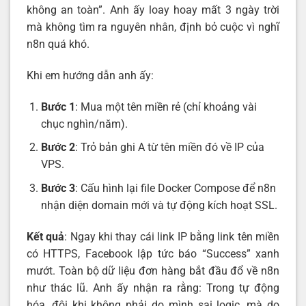
không an toàn”. Anh ấy loay hoay mất 3 ngày trời
mà không tìm ra nguyên nhân, định bỏ cuộc vì nghĩ
n8n quá khó.
Khi em hướng dẫn anh ấy:
Bước 1
: Mua một tên miền rẻ (chỉ khoảng vài
chục nghìn/năm).
Bước 2
: Trỏ bản ghi A từ tên miền đó về IP của
VPS.
Bước 3
: Cấu hình lại file Docker Compose để n8n
nhận diện domain mới và tự động kích hoạt SSL.
Kết quả
: Ngay khi thay cái link IP bằng link tên miền
có HTTPS, Facebook lập tức báo “Success” xanh
mướt. Toàn bộ dữ liệu đơn hàng bắt đầu đổ về n8n
như thác lũ. Anh ấy nhận ra rằng: Trong tự động
hóa, đôi khi không phải do mình sai logic, mà do