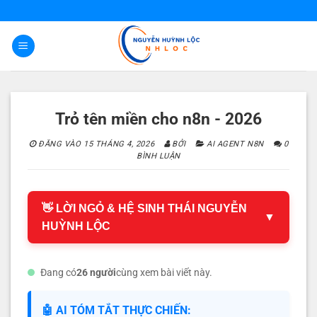
Bỏ
qua
nội
dung
Trỏ tên miền cho n8n - 2026
ĐĂNG VÀO
15 THÁNG 4, 2026
BỞI
AI AGENT N8N
0
BÌNH LUẬN
👋 LỜI NGỎ & HỆ SINH THÁI NGUYỄN
▼
HUỲNH LỘC
Đang có
26 người
cùng xem bài viết này.
🤖 AI TÓM TẮT THỰC CHIẾN: