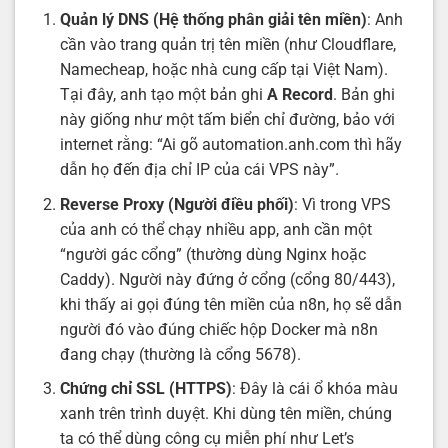
Quản lý DNS (Hệ thống phân giải tên miền)
: Anh
cần vào trang quản trị tên miền (như Cloudflare,
Namecheap, hoặc nhà cung cấp tại Việt Nam).
Tại đây, anh tạo một bản ghi
A Record
. Bản ghi
này giống như một tấm biển chỉ đường, bảo với
internet rằng: “Ai gõ automation.anh.com thì hãy
dẫn họ đến địa chỉ IP của cái VPS này”.
Reverse Proxy (Người điều phối)
: Vì trong VPS
của anh có thể chạy nhiều app, anh cần một
“người gác cổng” (thường dùng Nginx hoặc
Caddy). Người này đứng ở cổng (cổng 80/443),
khi thấy ai gọi đúng tên miền của n8n, họ sẽ dẫn
người đó vào đúng chiếc hộp Docker mà n8n
đang chạy (thường là cổng 5678).
Chứng chỉ SSL (HTTPS)
: Đây là cái ổ khóa màu
xanh trên trình duyệt. Khi dùng tên miền, chúng
ta có thể dùng công cụ miễn phí như Let’s