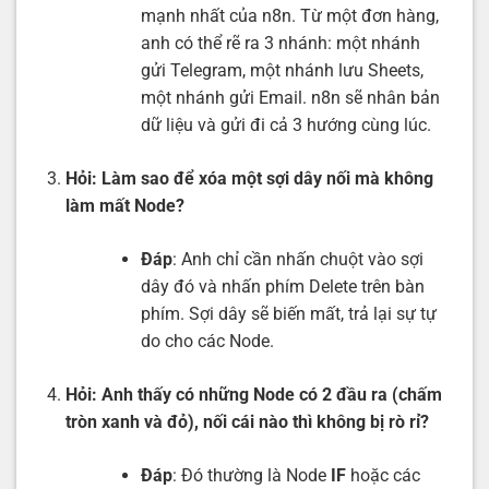
mạnh nhất của n8n. Từ một đơn hàng,
anh có thể rẽ ra 3 nhánh: một nhánh
gửi Telegram, một nhánh lưu Sheets,
một nhánh gửi Email. n8n sẽ nhân bản
dữ liệu và gửi đi cả 3 hướng cùng lúc.
Hỏi: Làm sao để xóa một sợi dây nối mà không
làm mất Node?
Đáp
: Anh chỉ cần nhấn chuột vào sợi
dây đó và nhấn phím Delete trên bàn
phím. Sợi dây sẽ biến mất, trả lại sự tự
do cho các Node.
Hỏi: Anh thấy có những Node có 2 đầu ra (chấm
tròn xanh và đỏ), nối cái nào thì không bị rò rỉ?
Đáp
: Đó thường là Node
IF
hoặc các