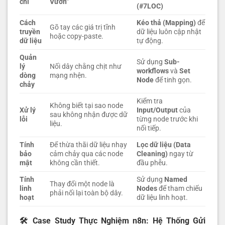
chí
Vườn”
(#7LOC)
Cách
Kéo thả (Mapping)
để
Gõ tay các giá trị tĩnh
truyền
dữ liệu luôn cập nhật
hoặc copy-paste.
dữ liệu
tự động.
Quản
Sử dụng
Sub-
lý
Nối dây chằng chịt như
workflows
và
Set
dòng
mạng nhện.
Node
để tinh gọn.
chảy
Kiểm tra
Không biết tại sao node
Xử lý
Input/Output
của
sau không nhận được dữ
lỗi
từng node trước khi
liệu.
nối tiếp.
Tính
Để thừa thãi dữ liệu nhạy
Lọc dữ liệu (Data
bảo
cảm chảy qua các node
Cleaning)
ngay từ
mật
không cần thiết.
đầu phễu.
Tính
Sử dụng
Named
Thay đổi một node là
linh
Nodes
để tham chiếu
phải nối lại toàn bộ dây.
hoạt
dữ liệu linh hoạt.
🛠️ Case Study Thực Nghiệm n8n: Hệ Thống Gửi