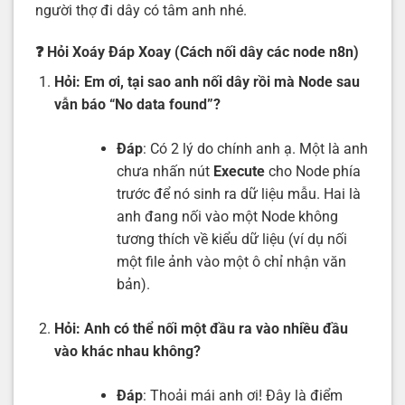
người thợ đi dây có tâm anh nhé.
❓ Hỏi Xoáy Đáp Xoay (Cách nối dây các node n8n)
Hỏi: Em ơi, tại sao anh nối dây rồi mà Node sau
vẫn báo “No data found”?
Đáp
: Có 2 lý do chính anh ạ. Một là anh
chưa nhấn nút
Execute
cho Node phía
trước để nó sinh ra dữ liệu mẫu. Hai là
anh đang nối vào một Node không
tương thích về kiểu dữ liệu (ví dụ nối
một file ảnh vào một ô chỉ nhận văn
bản).
Hỏi: Anh có thể nối một đầu ra vào nhiều đầu
vào khác nhau không?
Đáp
: Thoải mái anh ơi! Đây là điểm