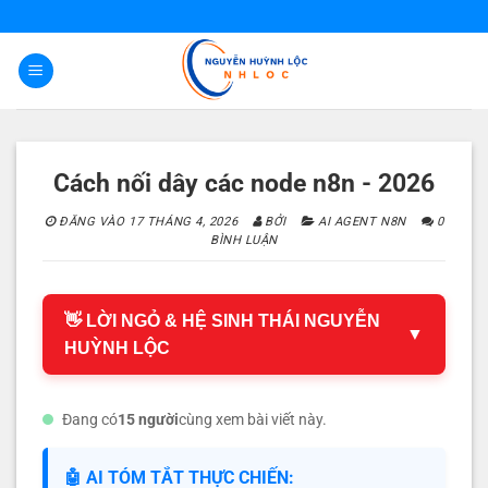
Bỏ
qua
nội
dung
Cách nối dây các node n8n - 2026
ĐĂNG VÀO
17 THÁNG 4, 2026
BỞI
AI AGENT N8N
0
BÌNH LUẬN
👋 LỜI NGỎ & HỆ SINH THÁI NGUYỄN
▼
HUỲNH LỘC
Đang có
15 người
cùng xem bài viết này.
🤖 AI TÓM TẮT THỰC CHIẾN: