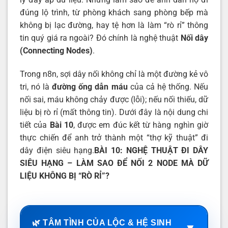
đúng lộ trình, từ phòng khách sang phòng bếp mà
không bị lạc đường, hay tệ hơn là làm “rò rỉ” thông
tin quý giá ra ngoài? Đó chính là nghệ thuật
Nối dây
(Connecting Nodes)
.
Trong n8n, sợi dây nối không chỉ là một đường kẻ vô
tri, nó là
đường ống dẫn máu
của cả hệ thống. Nếu
nối sai, máu không chảy được (lỗi); nếu nối thiếu, dữ
liệu bị rò rỉ (mất thông tin). Dưới đây là nội dung chi
tiết của
Bài 10
, được em đúc kết từ hàng nghìn giờ
thực chiến để anh trở thành một “thợ kỹ thuật” đi
dây điện siêu hạng.
BÀI 10: NGHỆ THUẬT ĐI DÂY
SIÊU HẠNG – LÀM SAO ĐỂ NỐI 2 NODE MÀ DỮ
LIỆU KHÔNG BỊ “RÒ RỈ”?
🌿 TÂM TÌNH CỦA LỘC & HỆ SINH