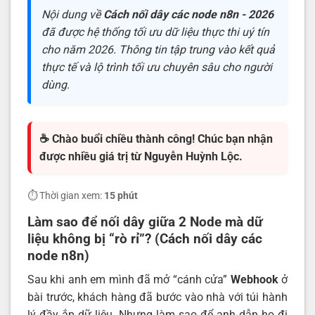
Nội dung về
Cách nối dây các node n8n - 2026
đã được hệ thống tối ưu dữ liệu thực thi uý tín
cho năm 2026. Thông tin tập trung vào kết quả
thực tế và lộ trình tối ưu chuyên sâu cho người
dùng.
☕ Chào buổi chiều thành công! Chúc bạn nhận
được nhiều giá trị từ Nguyễn Huỳnh Lộc.
⏱️ Thời gian xem:
15 phút
Làm sao để nối dây giữa 2 Node mà dữ
liệu không bị “rò rỉ”? (Cách nối dây các
node n8n)
Sau khi anh em mình đã mở “cánh cửa”
Webhook
ở
bài trước, khách hàng đã bước vào nhà với túi hành
lý đầy ắp dữ liệu. Nhưng làm sao để anh dẫn họ đi