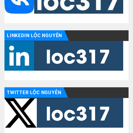
LINKEDIN LỘC NGUYỄN
TWITTER LỘC NGUYỄN