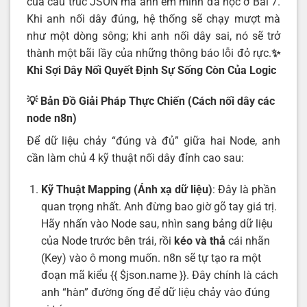
của cấu trúc JSON mà anh em mình đã học ở Bài 7.
Khi anh nối dây đúng, hệ thống sẽ chạy mượt mà
như một dòng sông; khi anh nối dây sai, nó sẽ trở
thành một bãi lầy của những thông báo lỗi đỏ rực.
✨
Khi Sợi Dây Nối Quyết Định Sự Sống Còn Của Logic
💡 Bản Đồ Giải Pháp Thực Chiến (Cách nối dây các
node n8n)
Để dữ liệu chảy “đúng và đủ” giữa hai Node, anh
cần làm chủ 4 kỹ thuật nối dây đỉnh cao sau:
Kỹ Thuật Mapping (Ánh xạ dữ liệu)
: Đây là phần
quan trọng nhất. Anh đừng bao giờ gõ tay giá trị.
Hãy nhấn vào Node sau, nhìn sang bảng dữ liệu
của Node trước bên trái, rồi
kéo và thả
cái nhãn
(Key) vào ô mong muốn. n8n sẽ tự tạo ra một
đoạn mã kiểu {{ $json.name }}. Đây chính là cách
anh “hàn” đường ống để dữ liệu chảy vào đúng