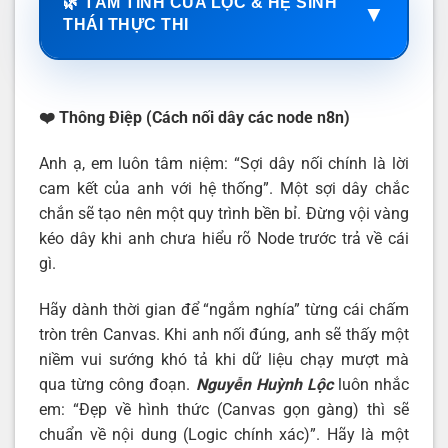
🌿 TÂM TÌNH CỦA LỘC & HỆ SINH
▼
THÁI THỰC THI
❤️ Thông Điệp (Cách nối dây các node n8n)
Anh ạ, em luôn tâm niệm: “Sợi dây nối chính là lời
cam kết của anh với hệ thống”. Một sợi dây chắc
chắn sẽ tạo nên một quy trình bền bỉ. Đừng vội vàng
kéo dây khi anh chưa hiểu rõ Node trước trả về cái
gì.
Hãy dành thời gian để “ngắm nghía” từng cái chấm
tròn trên Canvas. Khi anh nối đúng, anh sẽ thấy một
niềm vui sướng khó tả khi dữ liệu chạy mượt mà
qua từng công đoạn.
Nguyễn Huỳnh Lộc
luôn nhắc
em: “Đẹp về hình thức (Canvas gọn gàng) thì sẽ
chuẩn về nội dung (Logic chính xác)”. Hãy là một