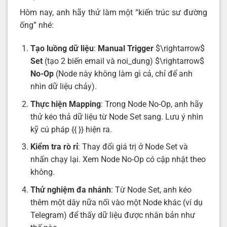
Hôm nay, anh hãy thử làm một “kiến trúc sư đường
ống” nhé:
Tạo luồng dữ liệu
:
Manual Trigger
$\rightarrow$
Set
(tạo 2 biến email và noi_dung) $\rightarrow$
No-Op
(Node này không làm gì cả, chỉ để anh
nhìn dữ liệu chảy).
Thực hiện Mapping
: Trong Node No-Op, anh hãy
thử kéo thả dữ liệu từ Node Set sang. Lưu ý nhìn
kỹ cú pháp {{ }} hiện ra.
Kiểm tra rò rỉ
: Thay đổi giá trị ở Node Set và
nhấn chạy lại. Xem Node No-Op có cập nhật theo
không.
Thử nghiệm đa nhánh
: Từ Node Set, anh kéo
thêm một dây nữa nối vào một Node khác (ví dụ
Telegram) để thấy dữ liệu được nhân bản như