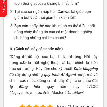
🔥 GỢI Ý THỰC THI
luôn thông suốt và không bị hiểu lầm?
Tại sao sự ngăn nắp trên Canvas lại giúp bạn
giảm bớt 90% thời gian tìm kiếm lỗi?
Bạn cảm thấy thế nào khi mình có thể điều phối
dòng chảy thông tin của cả một doanh nghiệp
chỉ bằng những cái kéo chuột?
📱 (Cách nối dây các node n8n)
“Đừng để dữ liệu của bạn bị lạc đường. Nối dây
trong
n8n
là một nghệ thuật và bạn chính là kiến
trúc sư trưởng. Hãy làm chủ kỹ thuật
Data Mapping
để xây dựng những
quy trình AI Agent
mượt mà và
chính xác nhất. Cùng em đi dây điện cho pháo đài
tự động hóa
ngay hôm nay! #7LOC
#NguyenHuynhLoc #n8nMaster #DataFlow”
5/5 - (1 bình chọn)