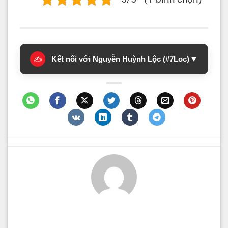
Kết nối với Nguyễn Huỳnh Lộc (#7Loc)
▼
✍️