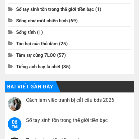
Số tay sinh tồn trong thế giới tiền bạc
(1)
Sống như một chiến binh
(69)
Sống tỉnh
(1)
Tác hại của thủ dâm
(25)
Tâm sự cùng 7LOC
(57)
Tiếng anh hay là chết
(35)
BÀI VIẾT GẦN ĐÂY
Cách làm việc tránh bị cắt cầu bds 2026
Không
có
bình
luận
Số tay sinh tồn trong thế giới tiền bạc
06
ở
Th8
Cách
Không
làm
có
việc
bình