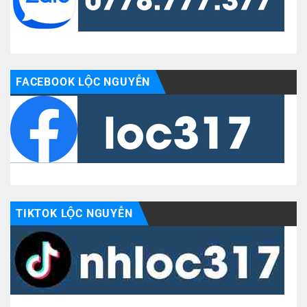
FACEBOOK LỘC NGUYỄN
TIKTOK LỘC NGUYỄN