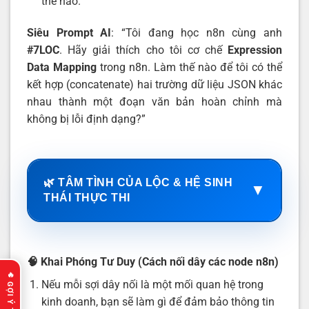
thế nào.
Siêu Prompt AI
: “Tôi đang học n8n cùng anh
#7LOC
. Hãy giải thích cho tôi cơ chế
Expression
Data Mapping
trong n8n. Làm thế nào để tôi có thể
kết hợp (concatenate) hai trường dữ liệu JSON khác
nhau thành một đoạn văn bản hoàn chỉnh mà
không bị lỗi định dạng?”
🌿 TÂM TÌNH CỦA LỘC & HỆ SINH
▼
THÁI THỰC THI
🧠 Khai Phóng Tư Duy (Cách nối dây các node n8n)
Nếu mỗi sợi dây nối là một mối quan hệ trong
kinh doanh, bạn sẽ làm gì để đảm bảo thông tin