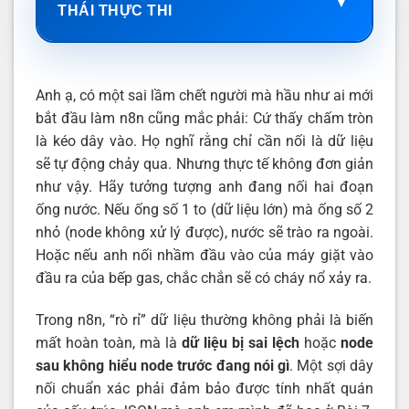
▼
THÁI THỰC THI
Anh ạ, có một sai lầm chết người mà hầu như ai mới
bắt đầu làm n8n cũng mắc phải: Cứ thấy chấm tròn
là kéo dây vào. Họ nghĩ rằng chỉ cần nối là dữ liệu
sẽ tự động chảy qua. Nhưng thực tế không đơn giản
như vậy. Hãy tưởng tượng anh đang nối hai đoạn
ống nước. Nếu ống số 1 to (dữ liệu lớn) mà ống số 2
nhỏ (node không xử lý được), nước sẽ trào ra ngoài.
Hoặc nếu anh nối nhầm đầu vào của máy giặt vào
đầu ra của bếp gas, chắc chắn sẽ có cháy nổ xảy ra.
Trong n8n, “rò rỉ” dữ liệu thường không phải là biến
mất hoàn toàn, mà là
dữ liệu bị sai lệch
hoặc
node
sau không hiểu node trước đang nói gì
. Một sợi dây
nối chuẩn xác phải đảm bảo được tính nhất quán