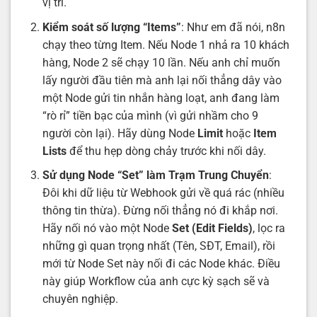
vị trí.
Kiểm soát số lượng “Items”
: Như em đã nói, n8n
chạy theo từng Item. Nếu Node 1 nhả ra 10 khách
hàng, Node 2 sẽ chạy 10 lần. Nếu anh chỉ muốn
lấy người đầu tiên mà anh lại nối thẳng dây vào
một Node gửi tin nhắn hàng loạt, anh đang làm
“rò rỉ” tiền bạc của mình (vì gửi nhầm cho 9
người còn lại). Hãy dùng Node
Limit
hoặc
Item
Lists
để thu hẹp dòng chảy trước khi nối dây.
Sử dụng Node “Set” làm Trạm Trung Chuyển
:
Đôi khi dữ liệu từ Webhook gửi về quá rác (nhiều
thông tin thừa). Đừng nối thẳng nó đi khắp nơi.
Hãy nối nó vào một Node
Set (Edit Fields)
, lọc ra
những gì quan trọng nhất (Tên, SĐT, Email), rồi
mới từ Node Set này nối đi các Node khác. Điều
này giúp Workflow của anh cực kỳ sạch sẽ và
chuyên nghiệp.