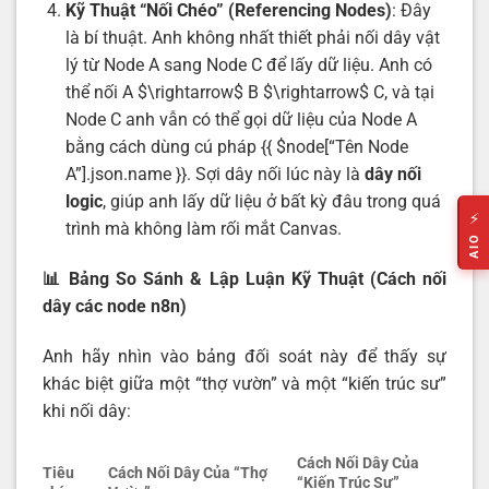
Kỹ Thuật “Nối Chéo” (Referencing Nodes)
: Đây
là bí thuật. Anh không nhất thiết phải nối dây vật
lý từ Node A sang Node C để lấy dữ liệu. Anh có
thể nối A $\rightarrow$ B $\rightarrow$ C, và tại
Node C anh vẫn có thể gọi dữ liệu của Node A
bằng cách dùng cú pháp {{ $node[“Tên Node
A”].json.name }}. Sợi dây nối lúc này là
dây nối
logic
, giúp anh lấy dữ liệu ở bất kỳ đâu trong quá
⚡
trình mà không làm rối mắt Canvas.
AIO
📊 Bảng So Sánh & Lập Luận Kỹ Thuật (Cách nối
dây các node n8n)
Anh hãy nhìn vào bảng đối soát này để thấy sự
khác biệt giữa một “thợ vườn” và một “kiến trúc sư”
khi nối dây:
Cách Nối Dây Của
Tiêu
Cách Nối Dây Của “Thợ
“Kiến Trúc Sư”