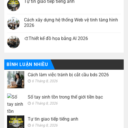
tránh
luận
Tự tin giao tiếp tiếng anh
bị
ở
cắt
Số
Không
cầu
tay
có
bds
sinh
bình
2026
tồn
luận
Cách xây dựng hệ thống Web vệ tinh tàng hình
trong
ở
2026
thế
Tự
giới
tin
Không
tiền
giao
có
bạc
tiếp
🎨Thiết kế đồ họa bằng AI 2026
bình
tiếng
luận
anh
Không
ở
có
Cách
bình
xây
luận
dựng
ở
hệ
🎨
BÌNH LUẬN NHIỀU
thống
Thiết
Web
kế
vệ
Cách làm việc tránh bị cắt cầu bds 2026
đồ
tinh
họa
tàng
6 Tháng 8, 2026
bằng
hình
AI
2026
2026
Số tay sinh tồn trong thế giới tiền bạc
6 Tháng 8, 2026
Tự tin giao tiếp tiếng anh
6 Tháng 8, 2026