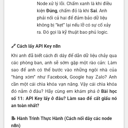
Node xử lý lỗi. Chấm xanh là khi điều
kiện
Đúng
, chấm đỏ là khi
Sai
. Anh
phải nối cả hai để đảm bảo dữ liệu
không bị “kẹt” lại nếu lỡ có sự cố xảy
ra. Đó gọi là kỹ thuật bao phủ logic.
🔗
Cách lấy API Key n8n
Khi anh đã biết cách đi dây để dẫn dữ liệu chảy qua
các phòng ban, anh sẽ sớm gặp một rào cản: Làm
sao để anh có thể bước vào những ngôi nhà của
“hàng xóm” như Facebook, Google hay Zalo? Anh
cần một cái chìa khóa vạn năng. Vậy cái chìa khóa
đó nằm ở đâu? Hãy cùng em khám phá ở
Bài học
số 11:
API Key lấy ở đâu? Làm sao để cất giấu nó
an toàn nhất
?
📝 Hành Trình Thực Hành (Cách nối dây các node
n8n)