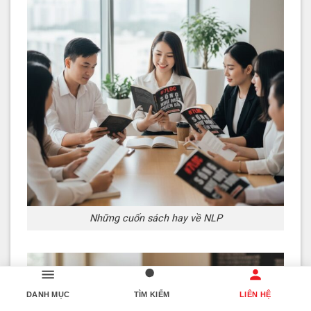
Những cuốn sách hay về NLP
DANH MỤC
TÌM KIẾM
LIÊN HỆ