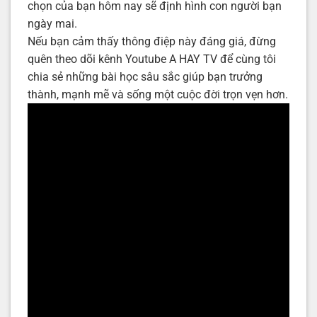
chọn của bạn hôm nay sẽ định hình con người bạn
ngày mai.
Nếu bạn cảm thấy thông điệp này đáng giá, đừng
quên theo dõi kênh Youtube A HAY TV để cùng tôi
chia sẻ những bài học sâu sắc giúp bạn trưởng
thành, mạnh mẽ và sống một cuộc đời trọn vẹn hơn.