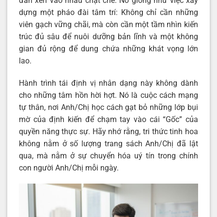
đan xen vào nhau chặt chẽ. Nó giống như việc xây
dựng một pháo đài tâm trí: Không chỉ cần những
viên gạch vững chãi, mà còn cần một tầm nhìn kiến
trúc đủ sâu để nuôi dưỡng bản lĩnh và một không
gian đủ rộng để dung chứa những khát vọng lớn
lao.
Hành trình tái định vị nhân dạng này không dành
cho những tâm hồn hời hợt. Nó là cuộc cách mạng
tự thân, nơi Anh/Chị học cách gạt bỏ những lớp bụi
mờ của định kiến để chạm tay vào cái “Gốc” của
quyền năng thực sự. Hãy nhớ rằng, tri thức tinh hoa
không nằm ở số lượng trang sách Anh/Chị đã lật
qua, mà nằm ở sự chuyển hóa uý tín trong chính
con người Anh/Chị mỗi ngày.