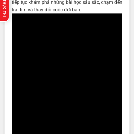
🔥 GỢI Ý THỰC THI
tiếp tục khám phá những bài học sâu sắc, chạm đến
trái tim và thay đổi cuộc đời bạn.