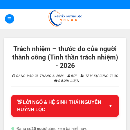
Bỏ
qua
nội
dung
Trách nhiệm – thước đo của người
thành công (Tinh thần trách nhiệm)
- 2026
ĐĂNG VÀO
23 THÁNG 6, 2026
BỞI
TÂM SỰ CÙNG 7LOC
0 BÌNH LUẬN
👋 LỜI NGỎ & HỆ SINH THÁI NGUYỄN
▼
HUỲNH LỘC
Đang có
25 người
cùng xem bài viết này.