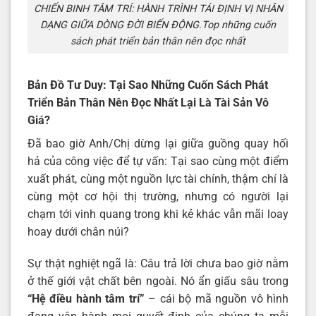
CHIẾN BINH TÂM TRÍ: HÀNH TRÌNH TÁI ĐỊNH VỊ NHÂN
DẠNG GIỮA DÒNG ĐỜI BIẾN ĐỘNG.Top những cuốn
sách phát triển bản thân nên đọc nhất
Bản Đồ Tư Duy: Tại Sao Những Cuốn Sách Phát
Triển Bản Thân Nên Đọc Nhất Lại Là Tài Sản Vô
Giá?
Đã bao giờ Anh/Chị dừng lại giữa guồng quay hối
hả của công việc để tự vấn: Tại sao cùng một điểm
xuất phát, cùng một nguồn lực tài chính, thậm chí là
cùng một cơ hội thị trường, nhưng có người lại
chạm tới vinh quang trong khi kẻ khác vẫn mãi loay
hoay dưới chân núi?
Sự thật nghiệt ngã là: Câu trả lời chưa bao giờ nằm
ở thế giới vật chất bên ngoài. Nó ẩn giấu sâu trong
“Hệ điều hành tâm trí”
– cái bộ mã nguồn vô hình