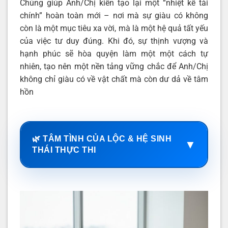
Chúng giúp Anh/Chị kiến tạo lại một “nhiệt kế tài
chính” hoàn toàn mới – nơi mà sự giàu có không
còn là một mục tiêu xa vời, mà là một hệ quả tất yếu
của việc tư duy đúng. Khi đó, sự thịnh vượng và
hạnh phúc sẽ hòa quyện làm một một cách tự
nhiên, tạo nên một nền tảng vững chắc để Anh/Chị
không chỉ giàu có về vật chất mà còn dư dả về tâm
hồn
🌿 TÂM TÌNH CỦA LỘC & HỆ SINH
▼
THÁI THỰC THI