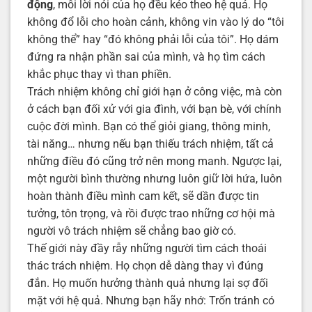
động
, mỗi lời nói của họ đều kéo theo hệ quả. Họ
không đổ lỗi cho hoàn cảnh, không vin vào lý do “tôi
không thể” hay “đó không phải lỗi của tôi”. Họ dám
đứng ra nhận phần sai của mình, và họ tìm cách
khắc phục thay vì than phiền.
Trách nhiệm không chỉ giới hạn ở công việc, mà còn
ở cách bạn đối xử với gia đình, với bạn bè, với chính
cuộc đời mình. Bạn có thể giỏi giang, thông minh,
tài năng… nhưng nếu bạn thiếu trách nhiệm, tất cả
những điều đó cũng trở nên mong manh. Ngược lại,
một người bình thường nhưng luôn giữ lời hứa, luôn
hoàn thành điều mình cam kết, sẽ dần được tin
tưởng, tôn trọng, và rồi được trao những cơ hội mà
người vô trách nhiệm sẽ chẳng bao giờ có.
Thế giới này đầy rẫy những người tìm cách thoái
thác trách nhiệm. Họ chọn dễ dàng thay vì đúng
đắn. Họ muốn hưởng thành quả nhưng lại sợ đối
mặt với hệ quả. Nhưng bạn hãy nhớ: Trốn tránh có