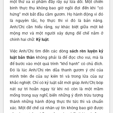
một thứ xa xỉ phẩm đầy rẫy sự lừa dối. Một chiến
binh thực thụ không bao giờ ngồi đợi đến khi “có
hứng” mới bắt đầu cầm gươm. Họ hành động vì đó
là nguyên tắc, họ thực thi vì đó là bản năng.
Anh/Chị cần hiểu rằng, sự khác biệt giữa một kẻ
mộng mơ và một người xây dựng đế chế nằm ở
chính hai chữ:
Kỷ luật
.
Việc Anh/Chị tìm đến các dòng
sách rèn luyện kỷ
luật bản thân
không phải là để đọc cho vui, mà là
để bước vào một quá trình “khổ hạnh” có chủ đích.
Đó là lúc Anh/Chị rèn dũa thanh gươm ý chí của
mình trên đe của sự kiên trì và trong lửa của sự
khắc nghiệt. Chỉ có kỷ luật sắt mới giúp Anh/Chị bóp
nát sự trì hoãn ngay từ khi nó còn là một mầm
mống trong suy nghĩ, biến những ý định trừu tượng
thành những hành động thực thi tức thì và chuẩn
xác. Một đế chế cá nhân uý tín không bao giờ được