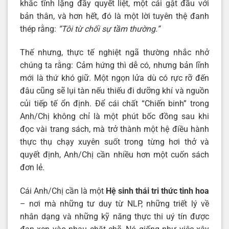
khắc tĩnh lặng đầy quyết liệt, một cái gật đầu với
bản thân, và hơn hết, đó là một lời tuyên thệ đanh
thép rằng:
“Tôi từ chối sự tầm thường.”
Thế nhưng, thực tế nghiệt ngã thường nhắc nhở
chúng ta rằng: Cảm hứng thì dễ có, nhưng bản lĩnh
mới là thứ khó giữ. Một ngọn lửa dù có rực rỡ đến
đâu cũng sẽ lụi tàn nếu thiếu đi dưỡng khí và nguồn
củi tiếp tế ổn định. Để cái chất “Chiến binh” trong
Anh/Chị không chỉ là một phút bốc đồng sau khi
đọc vài trang sách, mà trở thành một hệ điều hành
thực thụ chạy xuyên suốt trong từng hơi thở và
quyết định, Anh/Chị cần nhiều hơn một cuốn sách
đơn lẻ.
Cái Anh/Chị cần là một
Hệ sinh thái tri thức tinh hoa
– nơi mà những tư duy từ NLP, những triết lý về
nhân dạng và những kỹ năng thực thi uý tín được