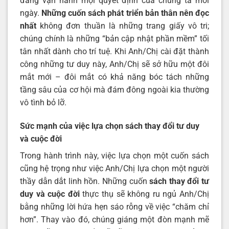
đang vận hành mọi quyết định của chúng ta mỗi
ngày.
Những cuốn sách phát triển bản thân nên đọc
nhất
không đơn thuần là những trang giấy vô tri;
chúng chính là những “bản cập nhật phần mềm” tối
tân nhất dành cho trí tuệ. Khi Anh/Chị cài đặt thành
công những tư duy này, Anh/Chị sẽ sở hữu một đôi
mắt mới – đôi mắt có khả năng bóc tách những
tầng sâu của cơ hội mà đám đông ngoài kia thường
vô tình bỏ lỡ.
Sức mạnh của việc lựa chọn sách thay đổi tư duy
và cuộc đời
Trong hành trình này, việc lựa chọn một cuốn sách
cũng hệ trọng như việc Anh/Chị lựa chọn một người
thầy dẫn dắt linh hồn. Những cuốn
sách thay đổi tư
duy và cuộc đời
thực thụ sẽ không ru ngủ Anh/Chị
bằng những lời hứa hẹn sáo rỗng về việc “chăm chỉ
hơn”. Thay vào đó, chúng giáng một đòn mạnh mẽ