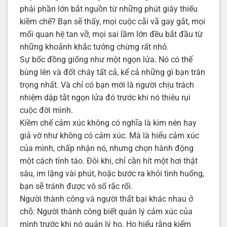
phải phần lớn bắt nguồn từ những phút giây thiếu
kiềm chế? Bạn sẽ thấy, mọi cuộc cãi vã gay gắt, mọi
mối quan hệ tan vỡ, mọi sai lầm lớn đều bắt đầu từ
những khoảnh khắc tưởng chừng rất nhỏ.
Sự bốc đồng giống như một ngọn lửa. Nó có thể
bùng lên và đốt cháy tất cả, kể cả những gì bạn trân
trọng nhất. Và chỉ có bạn mới là người chịu trách
nhiệm dập tắt ngọn lửa đó trước khi nó thiêu rụi
cuộc đời mình.
Kiềm chế cảm xúc không có nghĩa là kìm nén hay
giả vờ như không có cảm xúc. Mà là hiểu cảm xúc
của mình, chấp nhận nó, nhưng chọn hành động
một cách tỉnh táo. Đôi khi, chỉ cần hít một hơi thật
sâu, im lặng vài phút, hoặc bước ra khỏi tình huống,
bạn sẽ tránh được vô số rắc rối.
Người thành công và người thất bại khác nhau ở
chỗ: Người thành công biết quản lý cảm xúc của
mình trước khi nó quản lý họ. Họ hiểu rằng kiểm