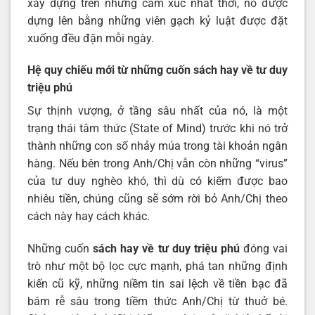
xây dựng trên những cảm xúc nhất thời, nó được
dựng lên bằng những viên gạch kỷ luật được đặt
xuống đều đặn mỗi ngày.
Hệ quy chiếu mới từ những cuốn sách hay về tư duy
triệu phú
Sự thịnh vượng, ở tầng sâu nhất của nó, là một
trạng thái tâm thức (State of Mind) trước khi nó trở
thành những con số nhảy múa trong tài khoản ngân
hàng. Nếu bên trong Anh/Chị vẫn còn những “virus”
của tư duy nghèo khó, thì dù có kiếm được bao
nhiêu tiền, chúng cũng sẽ sớm rời bỏ Anh/Chị theo
cách này hay cách khác.
Những cuốn
sách hay về tư duy triệu phú
đóng vai
trò như một bộ lọc cực mạnh, phá tan những định
kiến cũ kỹ, những niềm tin sai lệch về tiền bạc đã
bám rễ sâu trong tiềm thức Anh/Chị từ thuở bé.