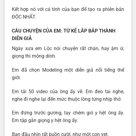
Kết hợp nó với cá tính của bạn để tạo ra phiên bản
ĐỘC NHẤT.
CÂU CHUYỆN CỦA EM: TỪ KẺ LẮP BẮP THÀNH
DIỄN GIẢ
Ngày xưa em Lộc nói chuyện rất chán, hay ậm ừ,
giọng thì mỏng dính.
Em đã chọn Modeling một diễn giả nổi tiếng thế
giới.
Em tải 50 video của ông ấy về. Em đeo tai nghe,
nghe đi nghe lại đến mức thuộc lòng từng nhịp thở.
Em đứng trước gương, tay chém gió y hệt ông ấy.
Em tập gằn giọng y hệt ông ấy.
Ban đầu nhìn rất buồn cười, như một con vẹt.