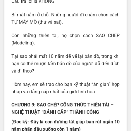
Câu trả lời là KHÔNG.
Bí mật nằm ở chỗ: Những người đi chậm chọn cách
TỰ MÀY MÒ (thử và sai).
Còn những thiên tài, họ chọn cách SAO CHÉP
(Modeling).
Tại sao phải mất 10 năm để vẽ lại bản đồ, trong khi
bạn có thể mượn tấm bản đồ của người đã đến đích
và đi theo?
Hôm nay, em sẽ trao cho bạn kỹ thuật “ăn gian” hợp
pháp và đẳng cấp nhất của giới tinh hoa.
CHƯƠNG 9: SAO CHÉP CÔNG THỨC THIÊN TÀI –
NGHỆ THUẬT “ĐÁNH CẮP” THÀNH CÔNG
(Đọc kỹ: Đây là con đường tắt giúp bạn rút ngắn 10
năm phấn đấu xuống còn 1 năm)