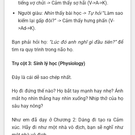
tiếng vợ chửi -> Cảm thấy sợ hãi (V->A->K).
Người giàu:
Nhìn
thấy bài học ->
Tự hỏi
“Làm sao
kiếm lại gấp đôi?” -> Cảm thấy hưng phấn (V-
>Ad->K).
Bạn phải hỏi họ:
“Lúc đó anh nghĩ gì đầu tiên?”
để
tìm ra quy trình trong não họ.
Trụ cột 3: Sinh lý học (Physiology)
Đây là cái dễ sao chép nhất.
Họ đi đứng thế nào? Họ bắt tay mạnh hay nhẹ? Ánh
mắt họ nhìn thẳng hay nhìn xuống? Nhịp thở của họ
sâu hay nông?
Như em đã dạy ở Chương 2: Dáng đi tạo ra Cảm
xúc. Hãy đi như một nhà vô địch, bạn sẽ nghĩ như
một nhà vô địch.