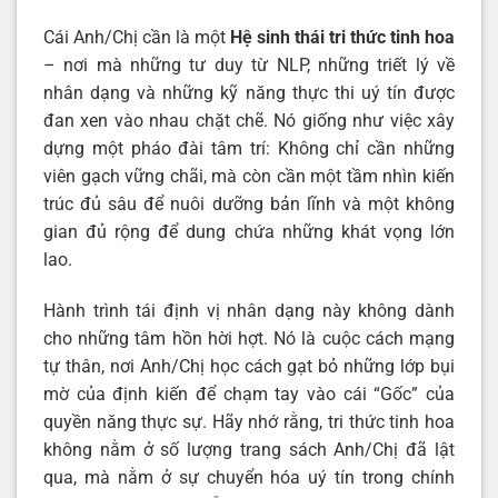
Cái Anh/Chị cần là một
Hệ sinh thái tri thức tinh hoa
– nơi mà những tư duy từ NLP, những triết lý về
nhân dạng và những kỹ năng thực thi uý tín được
đan xen vào nhau chặt chẽ. Nó giống như việc xây
dựng một pháo đài tâm trí: Không chỉ cần những
viên gạch vững chãi, mà còn cần một tầm nhìn kiến
trúc đủ sâu để nuôi dưỡng bản lĩnh và một không
gian đủ rộng để dung chứa những khát vọng lớn
lao.
Hành trình tái định vị nhân dạng này không dành
cho những tâm hồn hời hợt. Nó là cuộc cách mạng
tự thân, nơi Anh/Chị học cách gạt bỏ những lớp bụi
mờ của định kiến để chạm tay vào cái “Gốc” của
quyền năng thực sự. Hãy nhớ rằng, tri thức tinh hoa
không nằm ở số lượng trang sách Anh/Chị đã lật
qua, mà nằm ở sự chuyển hóa uý tín trong chính