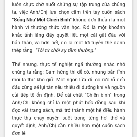
luôn chực chờ nuốt chửng sự tập trung của chúng
ta, việc Anh/Chị lựa chọn cầm trên tay cuốn sách
“
Sống Như Một Chiến Binh
“
không đơn thuần là một
hành vi thưởng thức văn học. Đó là một khoảnh
khắc tĩnh lặng đầy quyết liệt, một cái gật đầu với
bản thân, và hơn hết, đó là một lời tuyên thệ đanh
thép rằng:
“Tôi từ chối sự tầm thường.”
Thế nhưng, thực tế nghiệt ngã thường nhắc nhở
chúng ta rằng: Cảm hứng thì dễ có, nhưng bản lĩnh
mới là thứ khó giữ. Một ngọn lửa dù có rực rỡ đến
đâu cũng sẽ lụi tàn nếu thiếu đi dưỡng khí và nguồn
củi tiếp tế ổn định. Để cái chất “Chiến binh” trong
Anh/Chị không chỉ là một phút bốc đồng sau khi
đọc vài trang sách, mà trở thành một hệ điều hành
thực thụ chạy xuyên suốt trong từng hơi thở và
quyết định, Anh/Chị cần nhiều hơn một cuốn sách
đơn lẻ.