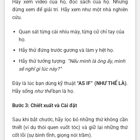
Hãy xem video của họ, đọc sách của họ. Nhưng
đừng xem để giải trí. Hãy xem như một nhà nghiên
cứu.
Quan sát từng cái nhíu mày, từng cử chỉ tay của
họ.
Hãy thử đứng trước gương và làm y hệt họ.
Hãy thử tưởng tượng:
“Nếu mình là ông ấy, mình
sẽ nghĩ gì lúc này?”
Đây là lúc bạn dùng kỹ thuật
“AS IF” (NHƯ THỂ LÀ)
.
Hãy sống
như thể
bạn là họ.
Bước 3: Chiết xuất và Cài đặt
Sau khi bắt chước, hãy lọc bỏ những thứ không cần
thiết (ví dụ thói quen vuốt tóc) và giữ lại những thứ
cốt lõi (sự bình tĩnh, giọng nói trầm).