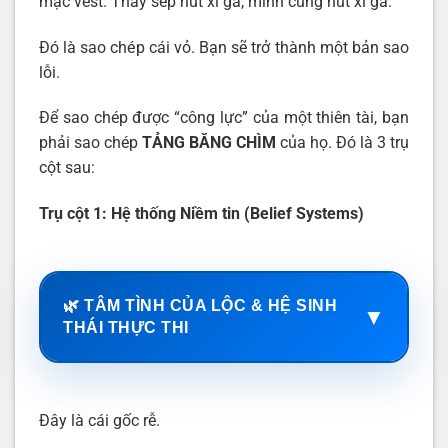
mặc vest. Thấy sếp hút xì gà, mình cũng hút xì gà.
Đó là sao chép cái vỏ. Bạn sẽ trở thành một bản sao
lỗi.
Để sao chép được “công lực” của một thiên tài, bạn
phải sao chép
TẢNG BĂNG CHÌM
của họ. Đó là 3 trụ
cột sau:
Trụ cột 1: Hệ thống Niềm tin (Belief Systems)
🌿 TÂM TÌNH CỦA LỘC & HỆ SINH
▼
THÁI THỰC THI
Đây là cái gốc rễ.