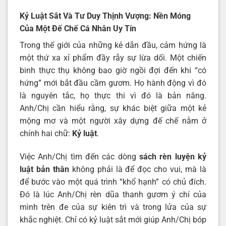
Kỷ Luật Sắt Và Tư Duy Thịnh Vượng: Nền Móng
Của Một Đế Chế Cá Nhân Uy Tín
Trong thế giới của những kẻ dẫn đầu, cảm hứng là
một thứ xa xỉ phẩm đầy rẫy sự lừa dối. Một chiến
binh thực thụ không bao giờ ngồi đợi đến khi “có
hứng” mới bắt đầu cầm gươm. Họ hành động vì đó
là nguyên tắc, họ thực thi vì đó là bản năng.
Anh/Chị cần hiểu rằng, sự khác biệt giữa một kẻ
mộng mơ và một người xây dựng đế chế nằm ở
chính hai chữ:
Kỷ luật
.
Việc Anh/Chị tìm đến các dòng
sách rèn luyện kỷ
luật bản thân
không phải là để đọc cho vui, mà là
để bước vào một quá trình “khổ hạnh” có chủ đích.
Đó là lúc Anh/Chị rèn dũa thanh gươm ý chí của
mình trên đe của sự kiên trì và trong lửa của sự
khắc nghiệt. Chỉ có kỷ luật sắt mới giúp Anh/Chị bóp