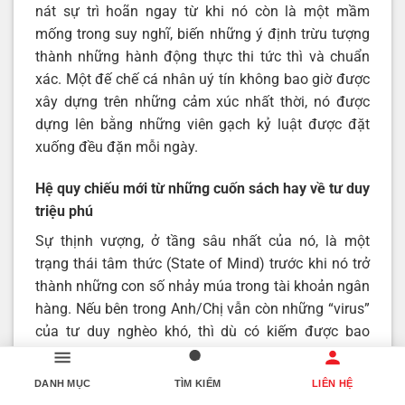
nát sự trì hoãn ngay từ khi nó còn là một mầm
mống trong suy nghĩ, biến những ý định trừu tượng
thành những hành động thực thi tức thì và chuẩn
xác. Một đế chế cá nhân uý tín không bao giờ được
xây dựng trên những cảm xúc nhất thời, nó được
dựng lên bằng những viên gạch kỷ luật được đặt
xuống đều đặn mỗi ngày.
Hệ quy chiếu mới từ những cuốn sách hay về tư duy
triệu phú
Sự thịnh vượng, ở tầng sâu nhất của nó, là một
trạng thái tâm thức (State of Mind) trước khi nó trở
thành những con số nhảy múa trong tài khoản ngân
hàng. Nếu bên trong Anh/Chị vẫn còn những “virus”
của tư duy nghèo khó, thì dù có kiếm được bao
nhiêu tiền, chúng cũng sẽ sớm rời bỏ Anh/Chị theo
cách này hay cách khác.
DANH MỤC
TÌM KIẾM
LIÊN HỆ