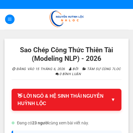
Bỏ
qua
nội
dung
Sao Chép Công Thức Thiên Tài
(Modeling NLP) - 2026
ĐĂNG VÀO
15 THÁNG 6, 2026
BỞI
TÂM SỰ CÙNG 7LOC
0 BÌNH LUẬN
👋 LỜI NGỎ & HỆ SINH THÁI NGUYỄN
▼
HUỲNH LỘC
Đang có
23 người
cùng xem bài viết này.