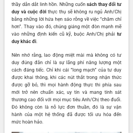
thầy dẫn dắt linh hồn. Những cuốn
sách thay đổi tư
duy và cuộc đời
thực thụ sẽ không ru ngủ Anh/Chị
bằng những lời hứa hẹn sáo rỗng về việc “chăm chỉ
hơn”. Thay vào đó, chúng giáng một đòn mạnh mẽ
vào những định kiến cũ kỹ, buộc Anh/Chị phải
tư
duy khác đi
.
Nên nhớ rằng, lao động miệt mài mà không có tư
duy đúng đắn chỉ là sự lãng phí năng lượng một
cách đáng tiếc. Chỉ khi cái “long mạch” của tư duy
được khai thông, khi các nút thắt trong nhận thức
được gỡ bỏ, thì mọi hành động thực thi phía sau
mới trở nên chuẩn xác, uy tín và mang tính sát
thương cao đối với mọi mục tiêu Anh/Chị theo đuổi.
Đó không còn là nỗ lực đơn thuần, đó là sự vận
hành của một hệ thống đã được tối ưu hóa đến
mức hoàn hảo.