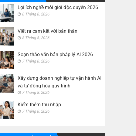
vận
thu
hành
Lợi ích nghề môi giới độc quyền 2026
nhập
AI
và
8 Tháng 8, 2026
tự
động
hóa
quy
Viết ra cam kết với bản thân
trình
8 Tháng 8, 2026
Soạn thảo văn bản pháp lý AI 2026
7 Tháng 8, 2026
Xây dựng doanh nghiệp tự vận hành AI
và tự động hóa quy trình
7 Tháng 8, 2026
Kiếm thêm thu nhập
7 Tháng 8, 2026