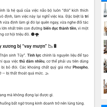
nh là hệ quả của việc não bộ luôn “đói” kích thích
 định, làm việc này lại nghĩ việc kia. Đặc biệt là
trí
 vừa định làm gì đó lại quên ngay, vừa nghe đối tác
ản lớn nhất trên con đường
biến dục thành tiền
, vì một
 cơ hội triệu đô. 🌑🌪️
ủy xương bị “vay mượn”
📉🔋
 Thận sinh Tủy”.
Tinh lực
chính là nguyên liệu để tạo
hí qua việc
thủ dâm nhiều
, cơ thể phải ưu tiên dùng
ão bị bỏ đói. Các khoáng chất quý giá như
Phospho
,
ớ — bị thất thoát quá mức. 🌫️
ang mà không đọng lại được gì.
huống bất ngờ trong kinh doanh trở nên lúng túng.