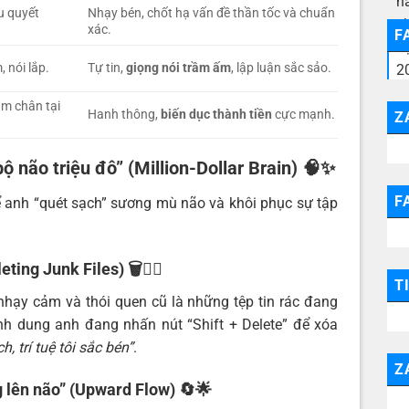
u quyết
Nhạy bén, chốt hạ vấn đề thần tốc và chuẩn
xác.
F
 nói lắp.
Tự tin,
giọng nói trầm ấm
, lập luận sắc sảo.
ậm chân tại
Hanh thông,
biến dục thành tiền
cực mạnh.
Z
ộ não triệu đô” (Million-Dollar Brain)
🧠✨
F
 anh “quét sạch” sương mù não và khôi phục sự tập
leting Junk Files)
🗑️🧘‍♂️
T
hạy cảm và thói quen cũ là những tệp tin rác đang
h dung anh đang nhấn nút “Shift + Delete” để xóa
h, trí tuệ tôi sắc bén”
.
Z
g lên não” (Upward Flow)
🔄🌟