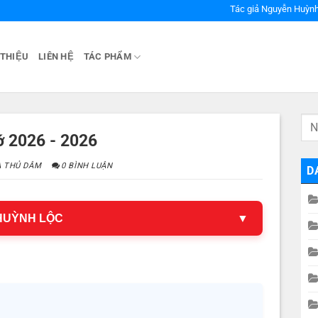
Tác giả Nguyễn Huỳnh
 THIỆU
LIÊN HỆ
TÁC PHẨM
ớ 2026 - 2026
̉A THỦ DÂM
0 BÌNH LUẬN
D
 HUỲNH LỘC
▼