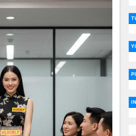
T
Y
P
I