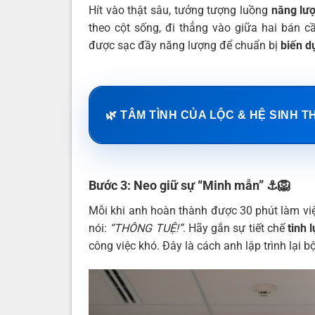
Hít vào thật sâu, tưởng tượng luồng
năng lư
theo cột sống, đi thẳng vào giữa hai bán
được sạc đầy năng lượng để chuẩn bị
biến d
🌿 TÂM TÌNH CỦA LỘC & HỆ SINH T
Bước 3: Neo giữ sự “Minh mẫn”
⚓️🦁
Mỗi khi anh hoàn thành được 30 phút làm việ
nói:
“THÔNG TUỆ!”
. Hãy gắn sự tiết chế
tinh 
công việc khó. Đây là cách anh lập trình lại 