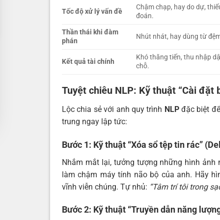
Chậm chạp, hay do dự, thiế
Tốc độ xử lý vấn đề
đoán.
Thần thái khi đàm
Nhút nhát, hay dùng từ đệm,
phán
Khó thăng tiến, thu nhập d
Kết quả tài chính
chỗ.
Tuyệt chiêu NLP: Kỹ thuật “Cài đặt b
Lộc chia sẻ với anh quy trình
NLP
đặc biệt để
trung ngay lập tức:
Bước 1: Kỹ thuật “Xóa sổ tệp tin rác” (De
Nhắm mắt lại, tưởng tượng những hình ảnh n
làm chậm máy tính não bộ của anh. Hãy hìn
vĩnh viễn chúng. Tự nhủ:
“Tâm trí tôi trong sạc
Bước 2: Kỹ thuật “Truyền dẫn năng lượn