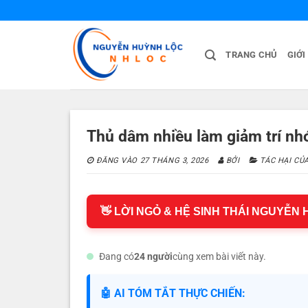
Bỏ
qua
nội
TRANG CHỦ
GIỚI
dung
Thủ dâm nhiều làm giảm trí nh
ĐĂNG VÀO
27 THÁNG 3, 2026
BỞI
TÁC HẠI CU
👋 LỜI NGỎ & HỆ SINH THÁI NGUYỄN
Đang có
24 người
cùng xem bài viết này.
🤖 AI TÓM TẮT THỰC CHIẾN: