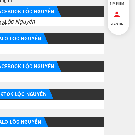
TÌM KIẾM
ACEBOOK LỘC NGUYỄN
Lộc Nguyễn
LIÊN HỆ
ALO LỘC NGUYỄN
ACEBOOK LỘC NGUYỄN
IKTOK LỘC NGUYỄN
ALO LỘC NGUYỄN