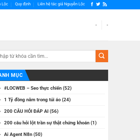
 Lộc
Quy định
Liên hệ tác giả Nguyễn Lộc
-
-
ANH MỤC
#LOCWEB – Seo thực chiến
(52)
1 Tỷ đồng nằm trong túi áo
(24)
200 CÂU HỎI ĐÁP AI
(56)
200 câu hỏi lột trần sự thật chứng khoán
(1)
Ai Agent N8n
(50)