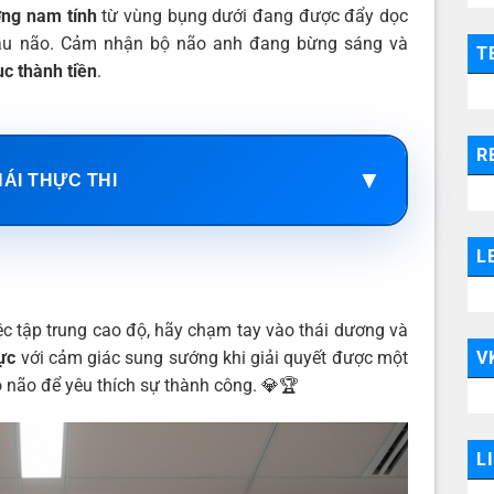
ợng nam tính
từ vùng bụng dưới đang được đẩy dọc
 cầu não. Cảm nhận bộ não anh đang bừng sáng và
T
ục thành tiền
.
R
▼
HÁI THỰC THI
L
c tập trung cao độ, hãy chạm tay vào thái dương và
V
lực
với cảm giác sung sướng khi giải quyết được một
bộ não để yêu thích sự thành công. 💎🏆
L