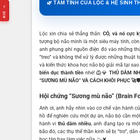
🌿 TÂM TÌNH CỦA LỘC & HỆ SINH T
⚡
AIO
Lộc xin chia sẻ thẳng thắn:
CÓ, và nó cực k
tượng bộ não mình là một siêu máy tính, cò
anh phung phí nguồn điện đó vào những thú 
“treo” và không thể xử lý được những thuật 
và kiến thức khoa học não bộ giải mã tại sa
biến dục thành tiền
nhé! 🦁💎
THỦ DÂM NH
“SƯƠNG MÙ NÃO” VÀ CÁCH KHÔI PHỤC
🚀🛡
Hội chứng “Sương mù não” (Brain Fo
Anh ơi, anh hãy nhìn vào cơ chế vận hành củ
hồ để nghiên cứu một dự án, não bộ cần mộ
hành vi
thủ dâm nhiều
, anh đang tạo ra m
bão đó, các thụ thể thần kinh sẽ bị “trơ”, dẫ
học tập hay làm việc nữa. 📉❌