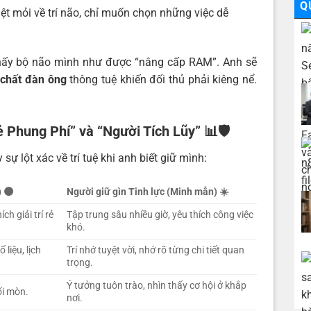
Q
t mỏi về trí não, chỉ muốn chọn những việc dễ
hấy bộ não mình như được “nâng cấp RAM”. Anh sẽ
 chất đàn ông
thông tuệ khiến đối thủ phải kiêng nể.
Kẻ Phung Phí” và “Người Tích Lũy”
📊🛡️
sự lột xác về trí tuệ khi anh biết giữ mình:
)
🌑
Người giữ gìn Tinh lực (Minh mẫn)
☀️
h giải trí rẻ
Tập trung sâu nhiều giờ, yêu thích công việc
khó.
liệu, lịch
Trí nhớ tuyệt vời, nhớ rõ từng chi tiết quan
trọng.
Ý tưởng tuôn trào, nhìn thấy cơ hội ở khắp
ối mòn.
nơi.