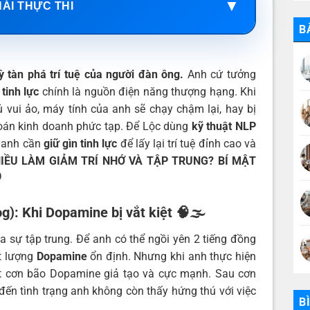
▼
HÁI THỰC THI
B
ỳ tàn phá trí tuệ của người đàn ông.
Anh cứ tưởng
n
tinh lực
chính là nguồn điện năng thượng hạng. Khi
vui ảo, máy tính của anh sẽ chạy chậm lại, hay bị
toán kinh doanh phức tạp. Để Lộc dùng
kỹ thuật NLP
o anh cần
giữ gìn tinh lực
để lấy lại trí tuệ đỉnh cao và
IỀU LÀM GIẢM TRÍ NHỚ VÀ TẬP TRUNG? BÍ MẬT
️
g): Khi Dopamine bị vắt kiệt
🧠🌫️
a sự tập trung. Để anh có thể ngồi yên 2 tiếng đồng
t lượng
Dopamine
ổn định. Nhưng khi anh thực hiện
ột cơn bão Dopamine giả tạo và cực mạnh. Sau cơn
n đến tình trạng anh không còn thấy hứng thú với việc
B