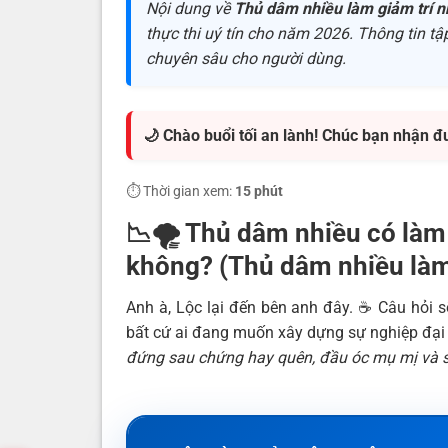
Nội dung về
Thủ dâm nhiều làm giảm trí n
thực thi uý tín cho năm 2026. Thông tin tập
chuyên sâu cho người dùng.
🌙 Chào buổi tối an lành! Chúc bạn nhận đ
⏱️ Thời gian xem:
15 phút
📉🌪️ Thủ dâm nhiều có làm 
không? (Thủ dâm nhiều làm
Anh à, Lộc lại đến bên anh đây. ☕️ Câu hỏi 
bất cứ ai đang muốn xây dựng sự nghiệp đại
đứng sau chứng hay quên, đầu óc mụ mị và s