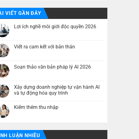
ÀI VIẾT GẦN ĐÂY
Lợi ích nghề môi giới độc quyền 2026
Không
có
bình
luận
Viết ra cam kết với bản thân
ở
Lợi
Không
ích
có
nghề
bình
môi
luận
Soạn thảo văn bản pháp lý AI 2026
giới
ở
độc
Viết
Không
quyền
ra
có
2026
cam
bình
kết
luận
Xây dựng doanh nghiệp tự vận hành AI
với
ở
và tự động hóa quy trình
bản
Soạn
thân
thảo
Không
văn
có
bản
Kiếm thêm thu nhập
bình
pháp
luận
lý
Không
ở
AI
có
Xây
2026
bình
dựng
luận
doanh
ở
nghiệp
Kiếm
ÌNH LUẬN NHIỀU
tự
thêm