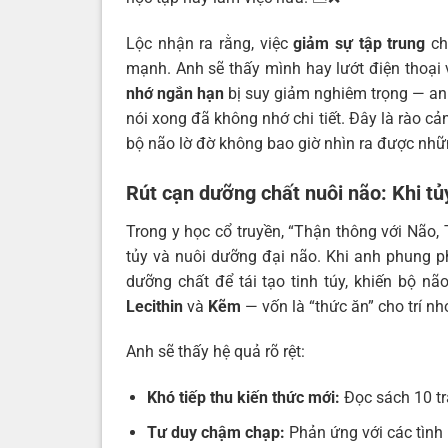
Lộc nhận ra rằng, việc
giảm sự tập trung
chí
mạnh. Anh sẽ thấy mình hay lướt điện thoại vô
nhớ ngắn hạn
bị suy giảm nghiêm trọng — anh
nói xong đã không nhớ chi tiết. Đây là rào c
bộ não lờ đờ không bao giờ nhìn ra được những
Rút cạn dưỡng chất nuôi não: Khi t
Trong y học cổ truyền, “Thận thông với Não,
tủy và nuôi dưỡng đại não. Khi anh phung p
dưỡng chất để tái tạo tinh túy, khiến bộ n
Lecithin
và
Kẽm
— vốn là “thức ăn” cho trí nh
Anh sẽ thấy hệ quả rõ rệt:
Khó tiếp thu kiến thức mới:
Đọc sách 10 tr
Tư duy chậm chạp:
Phản ứng với các tình 