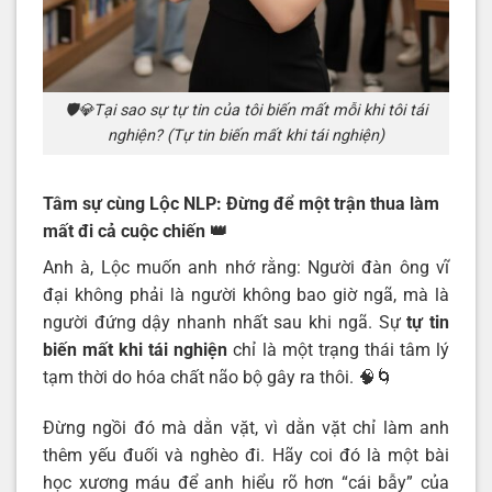
🛡️💎Tại sao sự tự tin của tôi biến mất mỗi khi tôi tái
nghiện? (Tự tin biến mất khi tái nghiện)
Tâm sự cùng Lộc NLP: Đừng để một trận thua làm
mất đi cả cuộc chiến
👑
Anh à, Lộc muốn anh nhớ rằng: Người đàn ông vĩ
đại không phải là người không bao giờ ngã, mà là
người đứng dậy nhanh nhất sau khi ngã. Sự
tự tin
biến mất khi tái nghiện
chỉ là một trạng thái tâm lý
tạm thời do hóa chất não bộ gây ra thôi. 🧠🌀
Đừng ngồi đó mà dằn vặt, vì dằn vặt chỉ làm anh
thêm yếu đuối và nghèo đi. Hãy coi đó là một bài
học xương máu để anh hiểu rõ hơn “cái bẫy” của