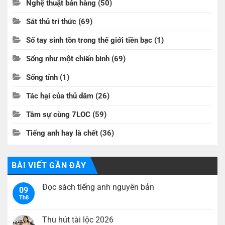
Nghệ thuật bán hàng
(50)
Sát thủ tri thức
(69)
Số tay sinh tồn trong thế giới tiền bạc
(1)
Sống như một chiến binh
(69)
Sống tỉnh
(1)
Tác hại của thủ dâm
(26)
Tâm sự cùng 7LOC
(59)
Tiếng anh hay là chết
(36)
BÀI VIẾT GẦN ĐÂY
Đọc sách tiếng anh nguyên bản
09
Th8
Không
có
bình
luận
Thu hút tài lộc 2026
ở