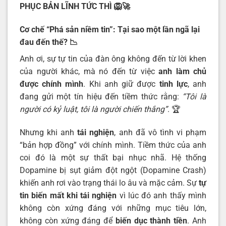
PHỤC BẢN LĨNH TỨC THÌ
🦁🚀
Cơ chế “Phá sản niềm tin”: Tại sao một lần ngã lại
đau đến thế?
📉
Anh ơi, sự tự tin của đàn ông không đến từ lời khen
của người khác, mà nó đến từ việc
anh làm chủ
được chính mình
. Khi anh giữ được
tinh lực
, anh
đang gửi một tín hiệu đến tiềm thức rằng:
“Tôi là
người có kỷ luật, tôi là người chiến thắng”
. 🏆
Nhưng khi anh
tái nghiện
, anh đã vô tình vi phạm
“bản hợp đồng” với chính mình. Tiềm thức của anh
coi đó là một sự thất bại nhục nhã. Hệ thống
Dopamine bị sụt giảm đột ngột (Dopamine Crash)
khiến anh rơi vào trạng thái lo âu và mặc cảm. Sự
tự
tin biến mất khi tái nghiện
vì lúc đó anh thấy mình
không còn xứng đáng với những mục tiêu lớn,
không còn xứng đáng để
biến dục thành tiền
. Anh