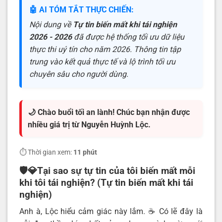
🤖 AI TÓM TẮT THỰC CHIẾN:
Nội dung về
Tự tin biến mất khi tái nghiện
2026 - 2026
đã được hệ thống tối ưu dữ liệu
thực thi uý tín cho năm 2026. Thông tin tập
trung vào kết quả thực tế và lộ trình tối ưu
chuyên sâu cho người dùng.
🌙 Chào buổi tối an lành! Chúc bạn nhận được
nhiều giá trị từ Nguyễn Huỳnh Lộc.
⏱️ Thời gian xem:
11 phút
🛡️💎Tại sao sự tự tin của tôi biến mất mỗi
khi tôi tái nghiện? (Tự tin biến mất khi tái
nghiện)
Anh à, Lộc hiểu cảm giác này lắm. ☕️ Có lẽ đây là