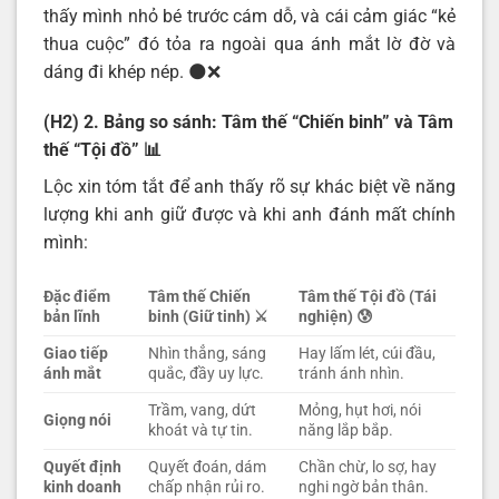
thấy mình nhỏ bé trước cám dỗ, và cái cảm giác “kẻ
thua cuộc” đó tỏa ra ngoài qua ánh mắt lờ đờ và
dáng đi khép nép. 🌑❌
(H2) 2. Bảng so sánh: Tâm thế “Chiến binh” và Tâm
thế “Tội đồ”
📊
Lộc xin tóm tắt để anh thấy rõ sự khác biệt về năng
lượng khi anh giữ được và khi anh đánh mất chính
mình:
Đặc điểm
Tâm thế Chiến
Tâm thế Tội đồ (Tái
bản lĩnh
binh (Giữ tinh)
⚔️
nghiện)
😰
Giao tiếp
Nhìn thẳng, sáng
Hay lấm lét, cúi đầu,
ánh mắt
quắc, đầy uy lực.
tránh ánh nhìn.
Trầm, vang, dứt
Mỏng, hụt hơi, nói
Giọng nói
khoát và tự tin.
năng lắp bắp.
Quyết định
Quyết đoán, dám
Chần chừ, lo sợ, hay
kinh doanh
chấp nhận rủi ro.
nghi ngờ bản thân.