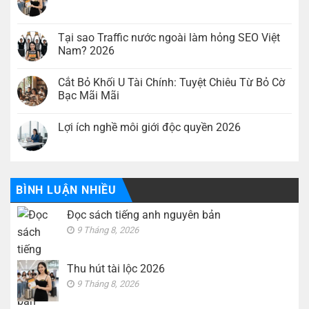
Đọc
Không
sách
có
tiếng
bình
anh
luận
Tại sao Traffic nước ngoài làm hỏng SEO Việt
nguyên
ở
Nam? 2026
bản
Thu
hút
Không
tài
có
lộc
Cắt Bỏ Khối U Tài Chính: Tuyệt Chiêu Từ Bỏ Cờ
bình
2026
luận
Bạc Mãi Mãi
ở
Tại
Không
sao
có
Lợi ích nghề môi giới độc quyền 2026
Traffic
bình
nước
luận
Không
ngoài
ở
có
làm
Cắt
bình
hỏng
Bỏ
luận
SEO
Khối
ở
Việt
U
Lợi
BÌNH LUẬN NHIỀU
Nam?
Tài
ích
2026
Chính:
nghề
Tuyệt
Đọc sách tiếng anh nguyên bản
môi
Chiêu
giới
Từ
9 Tháng 8, 2026
độc
Bỏ
quyền
Cờ
2026
Bạc
Mãi
Thu hút tài lộc 2026
Mãi
9 Tháng 8, 2026