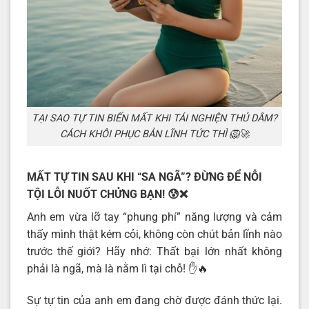
TẠI SAO TỰ TIN BIẾN MẤT KHI TÁI NGHIỆN THỦ DÂM?
CÁCH KHÔI PHỤC BẢN LĨNH TỨC THÌ 🦁🚀
MẤT TỰ TIN SAU KHI “SA NGÃ”? ĐỪNG ĐỂ NỖI
TỘI LỖI NUỐT CHỬNG BẠN!
😰❌
Anh em vừa lỡ tay “phung phí” năng lượng và cảm
thấy mình thật kém cỏi, không còn chút bản lĩnh nào
trước thế giới? Hãy nhớ: Thất bại lớn nhất không
phải là ngã, mà là nằm lì tại chỗ! ✋🔥
Sự tự tin của anh em đang chờ được đánh thức lại.