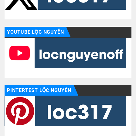
YOUTUBE LỘC NGUYỄN
PINTERTEST LỘC NGUYỄN