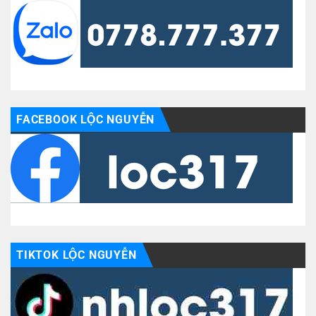
FACEBOOK LỘC NGUYỄN
TIKTOK LỘC NGUYỄN