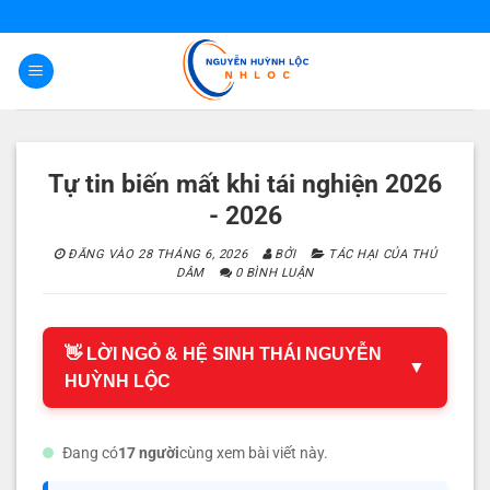
Bỏ
qua
nội
dung
Tự tin biến mất khi tái nghiện 2026
- 2026
ĐĂNG VÀO
28 THÁNG 6, 2026
BỞI
TÁC HẠI CỦA THỦ
DÂM
0 BÌNH LUẬN
👋 LỜI NGỎ & HỆ SINH THÁI NGUYỄN
▼
HUỲNH LỘC
Đang có
17 người
cùng xem bài viết này.