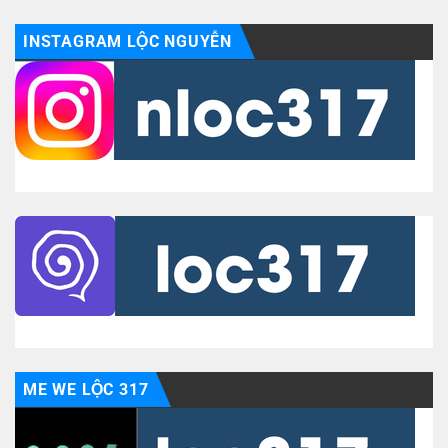
INSTAGRAM LỘC NGUYỄN
ME WE LỘC 317