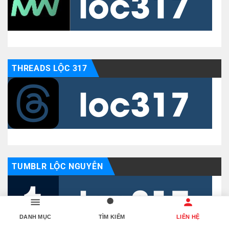
THREADS LỘC 317
TUMBLR LỘC NGUYỄN
DANH MỤC
TÌM KIẾM
LIÊN HỆ