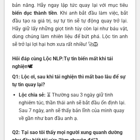
bản năng. Hãy ngay lập tức quay lại với mục tiêu
biến dục thành tiền
. Khi anh bắt đầu làm việc, bắt
đầu tạo ra giá trị, sự tự tin sẽ tự động quay trở lại.
Hãy giữ lấy những giọt tinh túy còn lại như báu vật,
dùng chúng làm nhiên liệu để bứt phá. Lộc tin anh
sẽ trở lại lợi hại hơn xưa rất nhiều! 🚀🦁
Hỏi đáp cùng Lộc NLP:
Tự tin biến mất khi tái
nghiện
🕊️
Q1: Lộc ơi, sau khi tái nghiện thì mất bao lâu để sự
tự tin quay lại?
Lộc chia sẻ:
⏳ Thường sau 3 ngày giữ tinh
nghiêm túc, thần thái anh sẽ bắt đầu ổn định lại.
Sau 7 ngày, anh sẽ thấy bản lĩnh của mình quay
về gần như ban đầu anh ạ.
Q2: Tại sao tôi thấy mọi người xung quanh dường