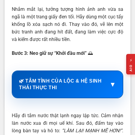
Nhắm mắt lại, tưởng tượng hình ảnh anh vừa sa
ngã là một trang giấy đen tối. Hãy dùng một cục tẩy
khổng lồ xóa sạch nó đi. Thay vào đó, vẽ lên một
bức tranh anh đang hít đất, đang làm việc cực độ
và kiếm được rất nhiều tiền.
Bước 3: Neo giữ sự “Khởi đầu mới”
🌅
⚡
AIO
🌿 TÂM TÌNH CỦA LỘC & HỆ SINH
▼
THÁI THỰC THI
Hãy đi tắm nước thật lạnh ngay lập tức. Cảm nhận
làn nước xua đi mọi uế khí. Sau đó, đấm tay vào
lòng bàn tay và hô to:
“LÀM LẠI! MẠNH MẼ HƠN!”
.