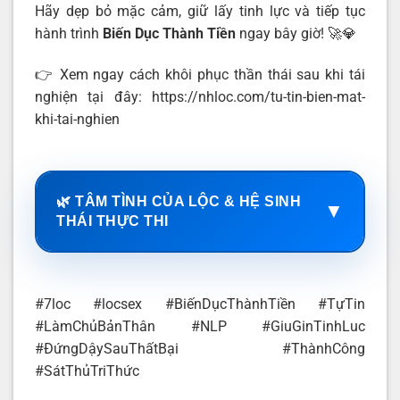
Hãy dẹp bỏ mặc cảm, giữ lấy tinh lực và tiếp tục
hành trình
Biến Dục Thành Tiền
ngay bây giờ! 🚀💎
👉 Xem ngay cách khôi phục thần thái sau khi tái
nghiện tại đây: https://nhloc.com/tu-tin-bien-mat-
khi-tai-nghien
🌿 TÂM TÌNH CỦA LỘC & HỆ SINH
▼
THÁI THỰC THI
#7loc #locsex #BiếnDụcThànhTiền #TựTin
#LàmChủBảnThân #NLP #GiuGinTinhLuc
#ĐứngDậySauThấtBại #ThànhCông
#SátThủTriThức