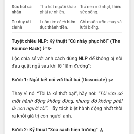
Sức hút cá
Thu hút người khác
Trở nên mờ nhạt, thiếu
nhân
phái tự nhiên.
sức sống.
Tư duy tài
Luôn tìm cách
biến
Chỉ muốn trốn chạy và
chính
dục thành tiền
.
lười biếng.
Tuyệt chiêu NLP: Kỹ thuật “Cú nhảy phục hồi” (The
Bounce Back)
📈✨
Lộc chia sẻ với anh cách dùng
NLP
để không bị nỗi
đau quật ngã sau khi lỡ “lầm đường”:
Bước 1: Ngắt kết nối với thất bại (Dissociate)
✂️
Thay vì nói “Tôi là kẻ thất bại”, hãy nói:
“Tôi vừa có
một hành động không đúng, nhưng đó không phải
là con người tôi”
. Hãy tách biệt hành động nhất thời
ra khỏi giá trị con người anh.
Bước 2: Kỹ thuật “Xóa sạch hiện trường”
🧹