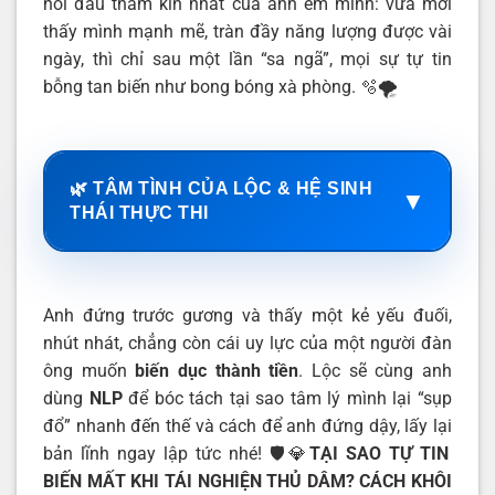
nỗi đau thầm kín nhất của anh em mình: vừa mới
thấy mình mạnh mẽ, tràn đầy năng lượng được vài
ngày, thì chỉ sau một lần “sa ngã”, mọi sự tự tin
bỗng tan biến như bong bóng xà phòng. 🫧🌪️
🌿 TÂM TÌNH CỦA LỘC & HỆ SINH
▼
THÁI THỰC THI
Anh đứng trước gương và thấy một kẻ yếu đuối,
nhút nhát, chẳng còn cái uy lực của một người đàn
ông muốn
biến dục thành tiền
. Lộc sẽ cùng anh
dùng
NLP
để bóc tách tại sao tâm lý mình lại “sụp
đổ” nhanh đến thế và cách để anh đứng dậy, lấy lại
bản lĩnh ngay lập tức nhé! 🛡️💎
TẠI SAO TỰ TIN
BIẾN MẤT KHI TÁI NGHIỆN THỦ DÂM? CÁCH KHÔI