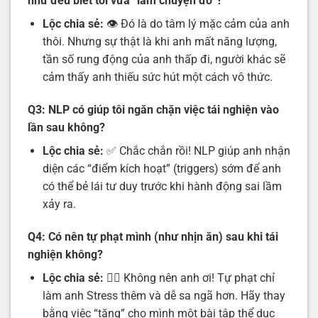
như đều biết tôi vừa “làm chuyện đó”?
Lộc chia sẻ:
👁️ Đó là do tâm lý mặc cảm của anh
thôi. Nhưng sự thật là khi anh mất năng lượng,
tần số rung động của anh thấp đi, người khác sẽ
cảm thấy anh thiếu sức hút một cách vô thức.
Q3: NLP có giúp tôi ngăn chặn việc tái nghiện vào
lần sau không?
Lộc chia sẻ:
✅ Chắc chắn rồi! NLP giúp anh nhận
diện các “điểm kích hoạt” (triggers) sớm để anh
có thể bẻ lái tư duy trước khi hành động sai lầm
xảy ra.
Q4: Có nên tự phạt mình (như nhịn ăn) sau khi tái
nghiện không?
Lộc chia sẻ:
🙅‍♂️ Không nên anh ơi! Tự phạt chỉ
làm anh Stress thêm và dễ sa ngã hơn. Hãy thay
bằng việc “tặng” cho mình một bài tập thể dục