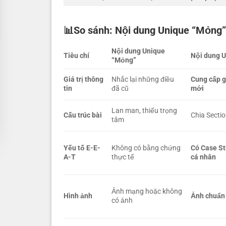
📊So sánh: Nội dung Unique “Mỏng”
Nội dung Unique
Tiêu chí
Nội dung U
“Mỏng”
Giá trị thông
Nhắc lại những điều
Cung cấp g
tin
đã cũ
mới
Lan man, thiếu trọng
Cấu trúc bài
Chia Sectio
tâm
Yếu tố E-E-
Không có bằng chứng
Có Case St
A-T
thực tế
cá nhân
Ảnh mạng hoặc không
Hình ảnh
Ảnh chuẩn
có ảnh