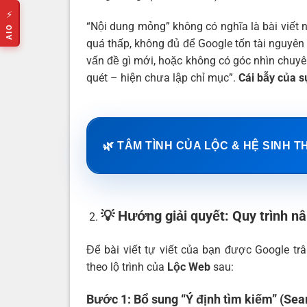
⚡
“Nội dung mỏng” không có nghĩa là bài viết n
AIO
quá thấp, không đủ để Google tốn tài nguyên 
vấn đề gì mới, hoặc không có góc nhìn chuyên
quét – hiện chưa lập chỉ mục”.
Cái bẫy của s
🌿 TÂM TÌNH CỦA LỘC & HỆ SINH T
💡 Hướng giải quyết: Quy trình n
Để bài viết tự viết của bạn được Google tr
theo lộ trình của
Lộc Web
sau:
Bước 1: Bổ sung “Ý định tìm kiếm” (Sea