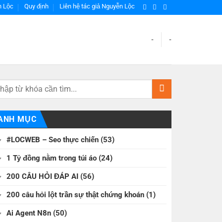
h Lộc
Quy định
Liên hệ tác giả Nguyễn Lộc
-
-
ANH MỤC
#LOCWEB – Seo thực chiến
(53)
1 Tỷ đồng nằm trong túi áo
(24)
200 CÂU HỎI ĐÁP AI
(56)
200 câu hỏi lột trần sự thật chứng khoán
(1)
Ai Agent N8n
(50)