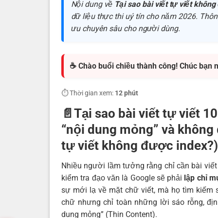
Nội dung về
Tại sao bài viết tự viết khôn
dữ liệu thực thi uý tín cho năm 2026. Thông 
ưu chuyên sâu cho người dùng.
☕ Chào buổi chiều thành công! Chúc bạn 
⏱️ Thời gian xem:
12 phút
📄Tại sao bài viết tự viết 1
“nội dung mỏng” và không đ
tự viết không được index?)
Nhiều người lầm tưởng rằng chỉ cần bài viết
kiểm tra đạo văn là Google sẽ phải
lập chỉ m
sự mới lạ về mặt chữ viết, mà họ tìm kiếm
chữ nhưng chỉ toàn những lời sáo rỗng, định
dung mỏng” (Thin Content).