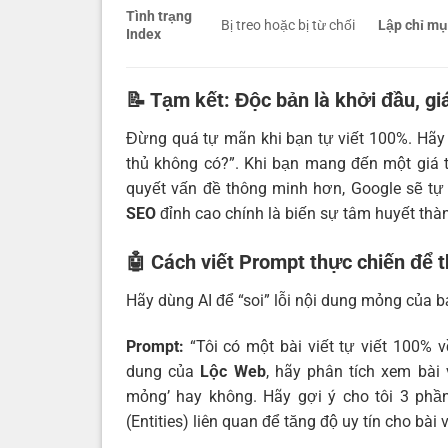
Tình trạng
Bị treo hoặc bị từ chối
Lập chỉ mụ
Index
📝 Tạm kết: Độc bản là khởi đầu, giá 
Đừng quá tự mãn khi bạn tự viết 100%. Hãy t
thủ không có?”. Khi bạn mang đến một giá t
quyết vấn đề thông minh hơn, Google sẽ tự
SEO
đỉnh cao chính là biến sự tâm huyết thàn
🤖 Cách viết Prompt thực chiến để t
Hãy dùng AI để “soi” lỗi nội dung mỏng của b
Prompt:
“Tôi có một bài viết tự viết 100% 
dung của
Lộc Web
, hãy phân tích xem bài 
mỏng’ hay không. Hãy gợi ý cho tôi 3 phầ
(Entities) liên quan để tăng độ uy tín cho bài