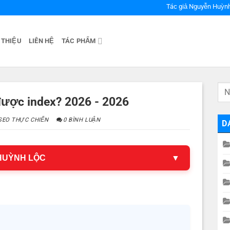
Tác giả Nguyễn Huỳn
 THIỆU
LIÊN HỆ
TÁC PHẨM
 được index? 2026 - 2026
SEO THỰC CHIẾN
0 BÌNH LUẬN
D
 HUỲNH LỘC
▼