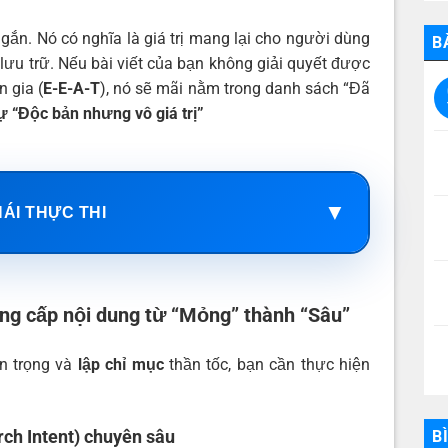
gắn. Nó có nghĩa là giá trị mang lại cho người dùng
B
lưu trữ. Nếu bài viết của bạn không giải quyết được
 gia (
E-E-A-T
), nó sẽ mãi nằm trong danh sách “Đã
ự “Độc bản nhưng vô giá trị”
▼
HÁI THỰC THI
âng cấp nội dung từ “Mỏng” thành “Sâu”
ân trọng và
lập chỉ mục
thần tốc, bạn cần thực hiện
rch Intent) chuyên sâu
B