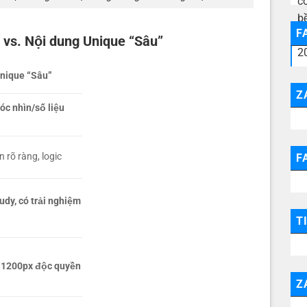
F
 vs. Nội dung Unique “Sâu”
nique “Sâu”
Z
óc nhìn/số liệu
n rõ ràng, logic
F
udy, có trải nghiệm
T
 1200px độc quyền
Z