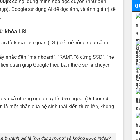
00px
có nội dung minh họa độc quyền (như ảnh
Q
p). Google sử dụng AI để đọc ảnh, và ảnh giá trị sẽ
.
từ khóa LSI
các từ khóa liên quan (LSI) để mở rộng ngữ cảnh.
hãy nhắc đến “mainboard”, “RAM”, “ổ cứng SSD”, “hệ
 liên quan giúp Google hiểu bạn thực sự là chuyên
u
trợ và cả những nguồn uy tín bên ngoài (Outbound
n là một phần của hệ sinh thái kiến thức lớn, không
vẫn bị đánh giá là “nội dung mỏng” và không được index?