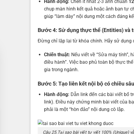
Hành động:
Chèn ít nhất 2-3 ảnh chuẩn
12
chụp màn hình kết quả hoặc ảnh bạn tự chụ
giúp “làm dày” nội dung một cách đáng kể
Bước 4: Sử dụng thực thể (Entities) và 
Đừng chỉ lặp lại từ khóa chính. Hãy sử dụng 
Chiến thuật:
Nếu viết về “Sửa máy tính”, 
điều hành”. Việc bao phủ toàn bộ thực thể
gia trong ngành.
Bước 5: Tạo liên kết nội bộ có chiều sâ
Hành động:
Dẫn link đến các bài viết bổ 
link). Điều này chứng minh bài viết của bạ
phải là một “hòn đảo” nội dung cô lập.
Câu 25.Tại sao bài viết tự viết 100% (Unique) 