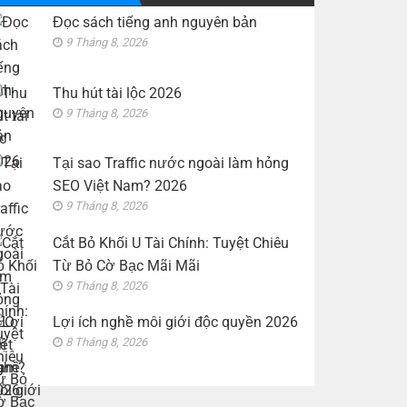
2026
Chính:
nghề
Tuyệt
Đọc sách tiếng anh nguyên bản
môi
Chiêu
giới
Từ
9 Tháng 8, 2026
độc
Bỏ
quyền
Cờ
2026
Bạc
Mãi
Thu hút tài lộc 2026
Mãi
9 Tháng 8, 2026
Tại sao Traffic nước ngoài làm hỏng
SEO Việt Nam? 2026
9 Tháng 8, 2026
Cắt Bỏ Khối U Tài Chính: Tuyệt Chiêu
Từ Bỏ Cờ Bạc Mãi Mãi
9 Tháng 8, 2026
Lợi ích nghề môi giới độc quyền 2026
8 Tháng 8, 2026