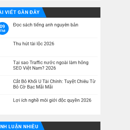
ÀI VIẾT GẦN ĐÂY
Đọc sách tiếng anh nguyên bản
09
Th8
Không
có
bình
luận
Thu hút tài lộc 2026
ở
Đọc
Không
sách
có
tiếng
bình
anh
luận
Tại sao Traffic nước ngoài làm hỏng
nguyên
ở
SEO Việt Nam? 2026
bản
Thu
hút
Không
tài
có
lộc
Cắt Bỏ Khối U Tài Chính: Tuyệt Chiêu Từ
bình
2026
luận
Bỏ Cờ Bạc Mãi Mãi
ở
Tại
Không
sao
có
Lợi ích nghề môi giới độc quyền 2026
Traffic
bình
nước
luận
Không
ngoài
ở
có
làm
Cắt
bình
hỏng
Bỏ
luận
SEO
Khối
ở
Việt
U
Lợi
ÌNH LUẬN NHIỀU
Nam?
Tài
ích