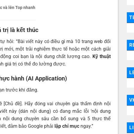
c và lên Top nhanh
T
trị là kết thúc
ự hỏi: “Bài viết này có điều gì mà 10 trang web đối
R
rị mới, một trải nghiệm thực tế hoặc một cách giải
 động coi bạn là nội dung chất lượng cao.
Kỹ thuật
h giá trị có thể đo lường được.
L
hực hành (AI Application)
ạn trước khi đăng.
V
về [Chủ đề]. Hãy đóng vai chuyên gia thẩm định nội
viết này (dán nội dung) có đang mắc lỗi ‘nội dung
n nội dung chuyên sâu cần bổ sung và 5 thực thể
 viết, đảm bảo Google phải
lập chỉ mục
ngay.”
L