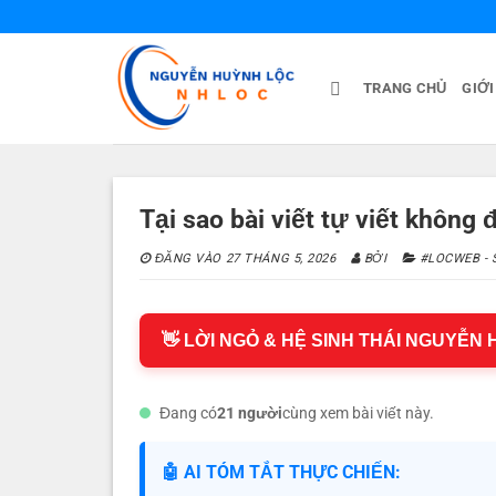
Bỏ
qua
nội
TRANG CHỦ
GIỚI
dung
Tại sao bài viết tự viết không
ĐĂNG VÀO
27 THÁNG 5, 2026
BỞI
#LOCWEB - 
👋 LỜI NGỎ & HỆ SINH THÁI NGUYỄN
Đang có
21 người
cùng xem bài viết này.
🤖 AI TÓM TẮT THỰC CHIẾN: