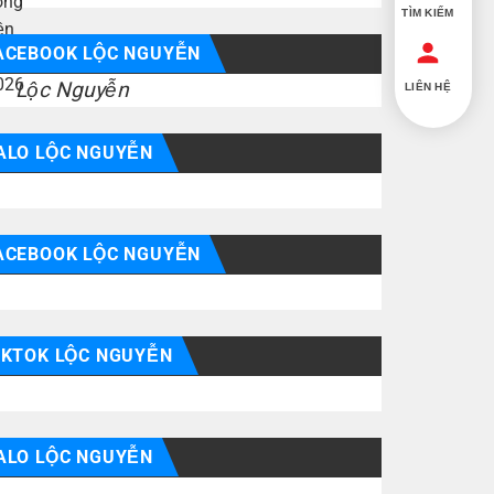
TÌM KIẾM
ACEBOOK LỘC NGUYỄN
Lộc Nguyễn
LIÊN HỆ
ALO LỘC NGUYỄN
ACEBOOK LỘC NGUYỄN
IKTOK LỘC NGUYỄN
ALO LỘC NGUYỄN