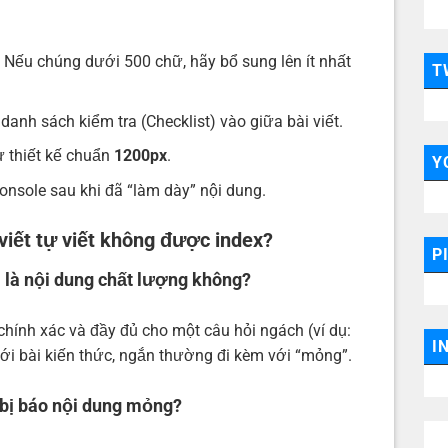
. Nếu chúng dưới 500 chữ, hãy bổ sung lên ít nhất
T
nh sách kiểm tra (Checklist) vào giữa bài viết.
ự thiết kế chuẩn
1200px
.
Y
Console sau khi đã “làm dày” nội dung.
i viết tự viết không được index?
P
i là nội dung chất lượng không?
 chính xác và đầy đủ cho một câu hỏi ngách (ví dụ:
I
i bài kiến thức, ngắn thường đi kèm với “mỏng”.
n bị báo nội dung mỏng?