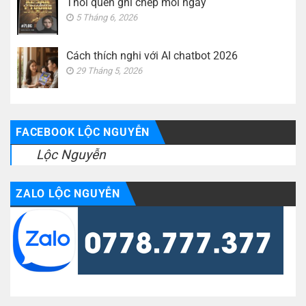
Thói quen ghi chép mỗi ngày
5 Tháng 6, 2026
Cách thích nghi với AI chatbot 2026
29 Tháng 5, 2026
FACEBOOK LỘC NGUYỄN
Lộc Nguyễn
ZALO LỘC NGUYỄN