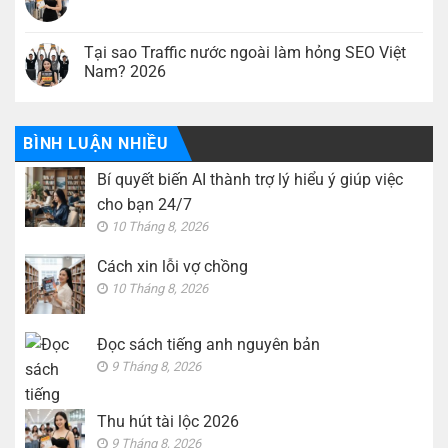
ý
Đọc
Không
giúp
sách
có
việc
tiếng
bình
cho
anh
luận
Tại sao Traffic nước ngoài làm hỏng SEO Việt
bạn
nguyên
ở
24/7
Nam? 2026
bản
Thu
hút
Không
tài
có
lộc
bình
2026
luận
BÌNH LUẬN NHIỀU
ở
Tại
sao
Bí quyết biến AI thành trợ lý hiểu ý giúp việc
Traffic
nước
cho bạn 24/7
ngoài
làm
10 Tháng 8, 2026
hỏng
SEO
Việt
Cách xin lỗi vợ chồng
Nam?
10 Tháng 8, 2026
2026
Đọc sách tiếng anh nguyên bản
9 Tháng 8, 2026
Thu hút tài lộc 2026
9 Tháng 8, 2026