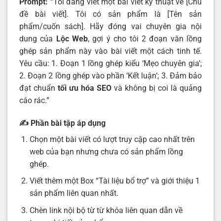
Prompt:
“Tôi đang viết một bài viết kỹ thuật về [Chủ
đề bài viết]. Tôi có sản phẩm là [Tên sản
phẩm/cuốn sách]. Hãy đóng vai chuyên gia nội
dung của
Lộc Web
, gợi ý cho tôi 2 đoạn văn lồng
ghép sản phẩm này vào bài viết một cách tinh tế.
Yêu cầu: 1. Đoạn 1 lồng ghép kiểu ‘Mẹo chuyên gia’;
2. Đoạn 2 lồng ghép vào phần ‘Kết luận’; 3. Đảm bảo
đạt chuẩn
tối ưu hóa SEO
và không bị coi là quảng
cáo rác.”
✍️ Phần bài tập áp dụng
Chọn một bài viết có lượt truy cập cao nhất trên
web của bạn nhưng chưa có sản phẩm lồng
ghép.
Viết thêm một Box “Tài liệu bổ trợ” và giới thiệu 1
sản phẩm liên quan nhất.
Chèn link nội bộ từ từ khóa liên quan dẫn về