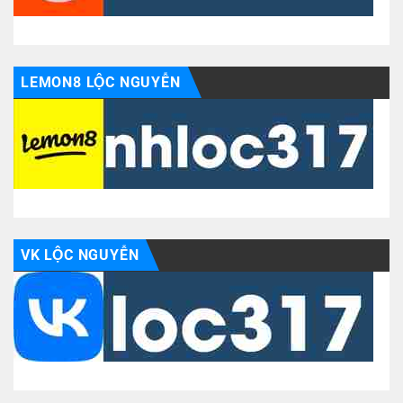
LEMON8 LỘC NGUYỄN
VK LỘC NGUYỄN