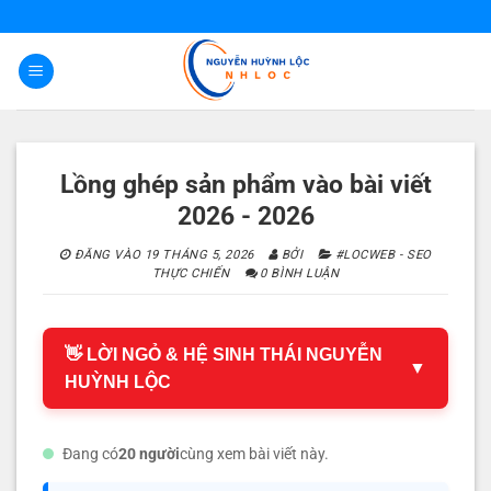
Bỏ
qua
nội
dung
Lồng ghép sản phẩm vào bài viết
2026 - 2026
ĐĂNG VÀO
19 THÁNG 5, 2026
BỞI
#LOCWEB - SEO
THỰC CHIẾN
0 BÌNH LUẬN
👋 LỜI NGỎ & HỆ SINH THÁI NGUYỄN
▼
HUỲNH LỘC
Đang có
20 người
cùng xem bài viết này.