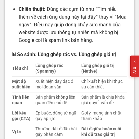
Chiến thuật:
Dùng các cụm từ như “Tìm hiểu
thêm về cách ứng dụng này tại đây” thay vì “Mua
ngay”. Điều này giúp dòng chảy sức mạnh của
website được lưu thông tự nhiên mà không bị
Google coi là spam link bán hàng.
📊So sánh: Lồng ghép rác vs. Lồng ghép giá trị
⚡
Lồng ghép rác
Lồng ghép giá trị
Tiêu chí
AIO
(Spammy)
(Native)
Mật độ
Xuất hiện dày đặc ở
Chỉ xuất hiện khi thực
xuất hiện
mọi đoạn văn
sự cần thiết
Tính liên
Sản phẩm không liên
Sản phẩm là chìa khóa
quan
quan đến chủ đề
giải quyết vấn đề
Lời kêu
Ép buộc, dùng từ ngữ
Gợi ý, mang tính chất
gọi (CTA)
gây áp lực
tham khảo
Thường đặt ở đầu bài
Đặt ở giữa hoặc cuối
Vị trí
gây phản cảm
khi đã trao giá trị