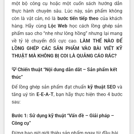
một bộ công cụ hoặc một cuốn sách hướng dẫn
thực hành chuyên sâu. Lúc này, sản phẩm không
còn là vật cản, nó là
bước tiến tiếp theo
của khách
hàng. Hãy cùng
Lộc Web
học cách lồng ghép sản
phẩm sao cho “nhẹ như lông hồng” nhưng lại mang
về tỷ lệ chuyển đổi cực cao.
LÀM THẾ NÀO ĐỂ
LỒNG GHÉP CÁC SẢN PHẨM VÀO BÀI VIẾT KỸ
THUẬT MÀ KHÔNG BỊ COI LÀ QUẢNG CÁO RÁC?
💡 Chiến thuật “Nội dung dẫn dắt – Sản phẩm kết
thúc”
Để lồng ghép sản phẩm đạt chuẩn
kỹ thuật SEO
và
tăng uý tín
E-E-A-T
, bạn hãy thực hiện theo 4 bước
sau:
Bước 1: Sử dụng kỹ thuật “Vấn đề – Giải pháp –
Công cụ”
Đừng bao giờ giới thiệu sản phẩm ngay từ đầu bài.