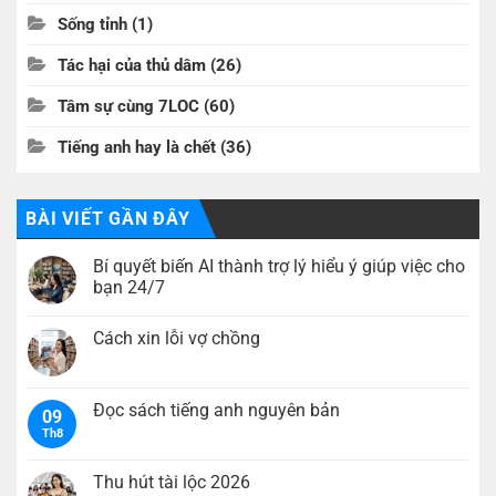
Sống tỉnh
(1)
Tác hại của thủ dâm
(26)
Tâm sự cùng 7LOC
(60)
Tiếng anh hay là chết
(36)
BÀI VIẾT GẦN ĐÂY
Bí quyết biến AI thành trợ lý hiểu ý giúp việc cho
bạn 24/7
Không
có
Cách xin lỗi vợ chồng
bình
luận
Không
ở
có
Bí
bình
quyết
luận
Đọc sách tiếng anh nguyên bản
biến
09
ở
AI
Th8
Cách
Không
thành
xin
có
trợ
lỗi
bình
lý
vợ
luận
Thu hút tài lộc 2026
hiểu
chồng
ở