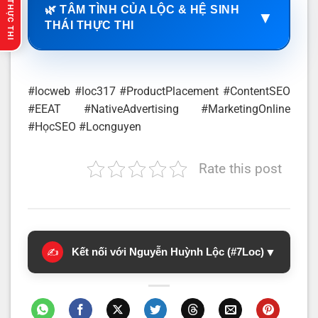
🔥 GỢI Ý THỰC THI
🌿 TÂM TÌNH CỦA LỘC & HỆ SINH
▼
THÁI THỰC THI
#locweb #loc317 #ProductPlacement #ContentSEO
#EEAT #NativeAdvertising #MarketingOnline
#HọcSEO #Locnguyen
Rate this post
Kết nối với Nguyễn Huỳnh Lộc (#7Loc)
▼
✍️