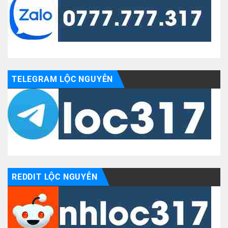
TELEGRAM LỘC NGUYỄN
REDDIT LỘC NGUYỄN