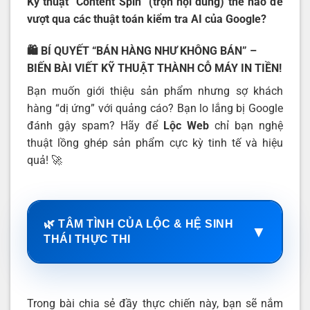
Kỹ thuật “Content Spin” (trộn nội dung) thế nào để
vượt qua các thuật toán kiểm tra AI của Google?
🛍️ BÍ QUYẾT “BÁN HÀNG NHƯ KHÔNG BÁN” –
BIẾN BÀI VIẾT KỸ THUẬT THÀNH CỖ MÁY IN TIỀN!
Bạn muốn giới thiệu sản phẩm nhưng sợ khách
hàng “dị ứng” với quảng cáo? Bạn lo lắng bị Google
đánh gậy spam? Hãy để
Lộc Web
chỉ bạn nghệ
thuật lồng ghép sản phẩm cực kỳ tinh tế và hiệu
quả! 🚀
🌿 TÂM TÌNH CỦA LỘC & HỆ SINH
▼
THÁI THỰC THI
Trong bài chia sẻ đầy thực chiến này, bạn sẽ nắm