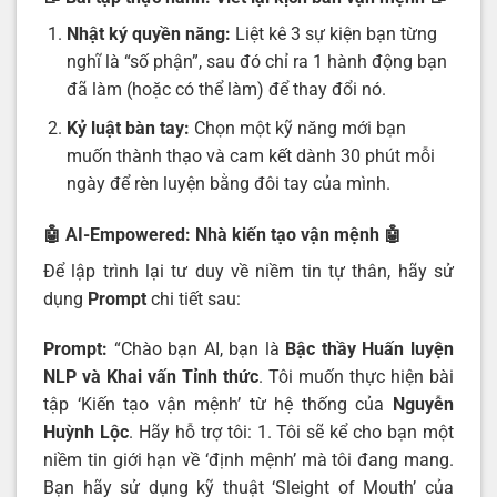
Nhật ký quyền năng:
Liệt kê 3 sự kiện bạn từng
nghĩ là “số phận”, sau đó chỉ ra 1 hành động bạn
đã làm (hoặc có thể làm) để thay đổi nó.
Kỷ luật bàn tay:
Chọn một kỹ năng mới bạn
muốn thành thạo và cam kết dành 30 phút mỗi
ngày để rèn luyện bằng đôi tay của mình.
🤖 AI-Empowered: Nhà kiến tạo vận mệnh
🤖
Để lập trình lại tư duy về niềm tin tự thân, hãy sử
dụng
Prompt
chi tiết sau:
Prompt:
“Chào bạn AI, bạn là
Bậc thầy Huấn luyện
NLP và Khai vấn Tỉnh thức
. Tôi muốn thực hiện bài
tập ‘Kiến tạo vận mệnh’ từ hệ thống của
Nguyễn
Huỳnh Lộc
. Hãy hỗ trợ tôi: 1. Tôi sẽ kể cho bạn một
niềm tin giới hạn về ‘định mệnh’ mà tôi đang mang.
Bạn hãy sử dụng kỹ thuật ‘Sleight of Mouth’ của