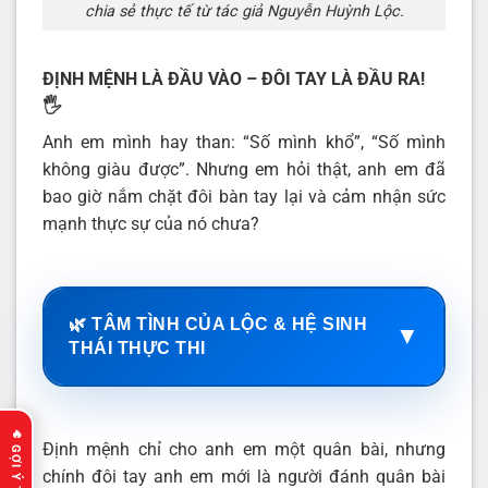
chia sẻ thực tế từ tác giả Nguyễn Huỳnh Lộc.
ĐỊNH MỆNH LÀ ĐẦU VÀO – ĐÔI TAY LÀ ĐẦU RA!
🖐️
Anh em mình hay than: “Số mình khổ”, “Số mình
không giàu được”. Nhưng em hỏi thật, anh em đã
bao giờ nắm chặt đôi bàn tay lại và cảm nhận sức
mạnh thực sự của nó chưa?
🌿 TÂM TÌNH CỦA LỘC & HỆ SINH
▼
THÁI THỰC THI
Định mệnh chỉ cho anh em một quân bài, nhưng
chính đôi tay anh em mới là người đánh quân bài