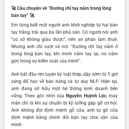
🚀 Câu chuyện về “Đường chỉ tay nằm trong lòng
bàn tay”
🚀
Em từng biết một người anh khởi nghiệp từ hai bàn
tay trắng, trải qua ba lần phá sản. Có người nói anh
“có số không giàu được”, nên an phận làm thuê.
Nhưng anh chỉ cười và nói: “Đường chỉ tay nằm ở
trong lòng bàn tay, khi mình nắm tay lại, nó nằm
gọn trong sự kiểm soát của mình”.
Anh bắt đầu rèn luyện kỷ luật thép, dậy sớm từ 5 giờ
sáng để học về bán hàng và tư duy NLP. Hiện tại,
anh đang sở hữu một hệ thống kinh doanh bền
vững. Theo góc nhìn của
Nguyễn Huỳnh Lộc
, may
mắn chỉ là khi sự chuẩn bị kỹ lưỡng gặp gỡ cơ hội.
Anh không đợi định mệnh gõ cửa, anh tự gõ cửa
định mệnh bằng chính đôi bàn tay chai sần của
mình.