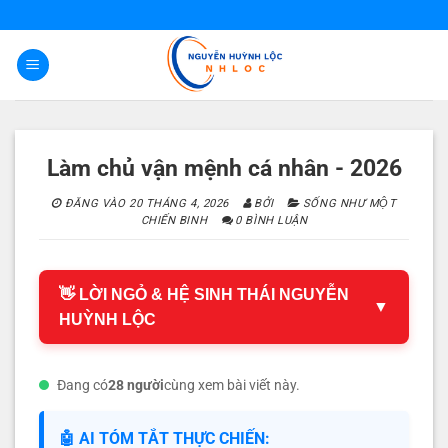
Bỏ
qua
nội
dung
Làm chủ vận mệnh cá nhân - 2026
ĐĂNG VÀO
20 THÁNG 4, 2026
BỞI
SỐNG NHƯ MỘT
CHIẾN BINH
0 BÌNH LUẬN
👋 LỜI NGỎ & HỆ SINH THÁI NGUYỄN
▼
HUỲNH LỘC
Đang có
28 người
cùng xem bài viết này.
🤖 AI TÓM TẮT THỰC CHIẾN: