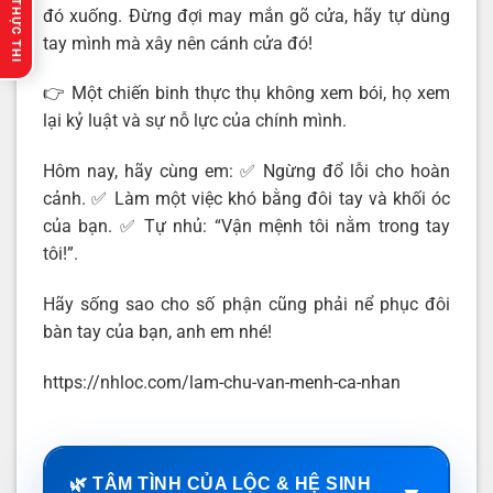
🔥 GỢI Ý THỰC THI
đó xuống. Đừng đợi may mắn gõ cửa, hãy tự dùng
tay mình mà xây nên cánh cửa đó!
👉 Một chiến binh thực thụ không xem bói, họ xem
lại kỷ luật và sự nỗ lực của chính mình.
Hôm nay, hãy cùng em: ✅ Ngừng đổ lỗi cho hoàn
cảnh. ✅ Làm một việc khó bằng đôi tay và khối óc
của bạn. ✅ Tự nhủ: “Vận mệnh tôi nằm trong tay
tôi!”.
Hãy sống sao cho số phận cũng phải nể phục đôi
bàn tay của bạn, anh em nhé!
https://nhloc.com/lam-chu-van-menh-ca-nhan
🌿 TÂM TÌNH CỦA LỘC & HỆ SINH