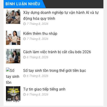
thế
Tự
BÌNH LUẬN NHIỀU
giới
tin
tiền
giao
Xây dựng doanh nghiệp tự vận hành AI và tự
bạc
tiếp
tiếng
động hóa quy trình
anh
7 Tháng 8, 2026
Kiếm thêm thu nhập
7 Tháng 8, 2026
Cách làm việc tránh bị cắt cầu bds 2026
6 Tháng 8, 2026
Số tay sinh tồn trong thế giới tiền bạc
6 Tháng 8, 2026
Tự tin giao tiếp tiếng anh
6 Tháng 8, 2026