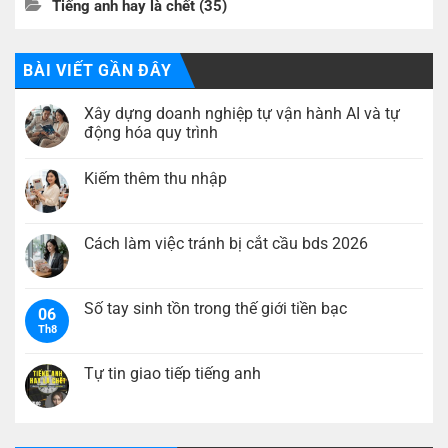
Tiếng anh hay là chết
(35)
BÀI VIẾT GẦN ĐÂY
Xây dựng doanh nghiệp tự vận hành AI và tự
động hóa quy trình
Không
có
Kiếm thêm thu nhập
bình
luận
Không
ở
có
Xây
bình
dựng
luận
Cách làm việc tránh bị cắt cầu bds 2026
doanh
ở
nghiệp
Kiếm
Không
tự
thêm
có
vận
thu
bình
hành
nhập
luận
Số tay sinh tồn trong thế giới tiền bạc
AI
06
ở
và
Th8
Cách
Không
tự
làm
có
động
việc
bình
hóa
tránh
luận
Tự tin giao tiếp tiếng anh
quy
bị
ở
trình
cắt
Số
Không
cầu
tay
có
bds
sinh
bình
2026
tồn
luận
trong
ở