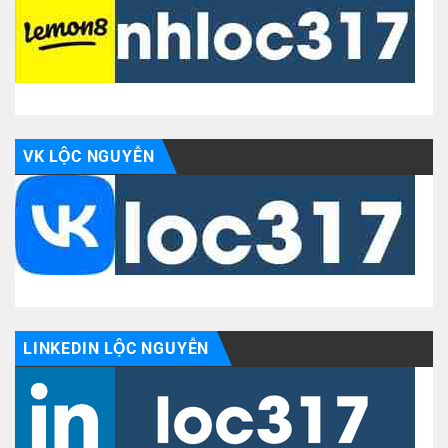
VK LỘC NGUYỄN
LINKEDIN LỘC NGUYỄN