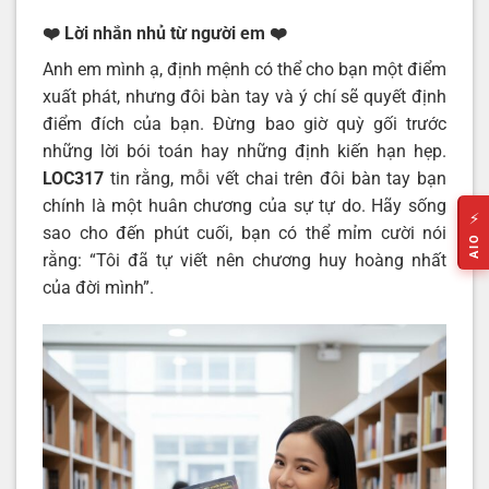
❤️ Lời nhắn nhủ từ người em
❤️
Anh em mình ạ, định mệnh có thể cho bạn một điểm
xuất phát, nhưng đôi bàn tay và ý chí sẽ quyết định
điểm đích của bạn. Đừng bao giờ quỳ gối trước
những lời bói toán hay những định kiến hạn hẹp.
LOC317
tin rằng, mỗi vết chai trên đôi bàn tay bạn
chính là một huân chương của sự tự do. Hãy sống
⚡
sao cho đến phút cuối, bạn có thể mỉm cười nói
AIO
rằng: “Tôi đã tự viết nên chương huy hoàng nhất
của đời mình”.