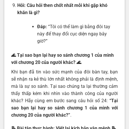
Hỏi:
Câu hỏi then chốt nhất mỗi khi gặp khó
khăn là gì?
Đáp:
“Tôi có thể làm gì bằng đôi tay
này để thay đổi cục diện ngay bây
giờ?”
🌊
Tại sao bạn lại hay so sánh chương 1 của mình
với chương 20 của người khác?
🌊
Khi bạn đã tin vào sức mạnh của đôi bàn tay, bạn
sẽ nhận ra kẻ thù lớn nhất không phải là định mệnh,
mà là sự so sánh. Tại sao chúng ta lại thường cảm
thấy thấp kém khi nhìn vào thành công của người
khác? Hãy cùng em bước sang câu hỏi số 24:
“
Tại
sao bạn lại hay so sánh chương 1 của mình với
chương 20 của người khác
?”
.
📝 Bài tập thực hành: Viết lại kịch bản vận mệnh
📝