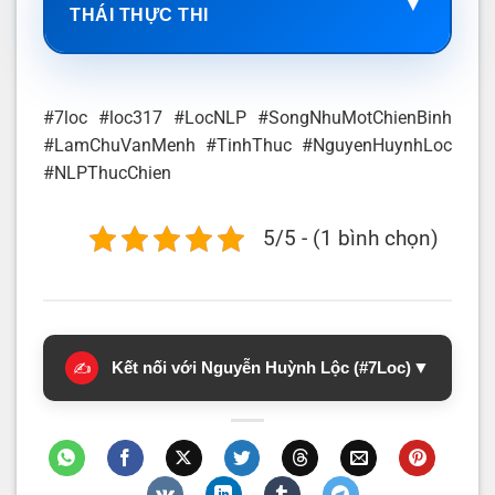
▼
THÁI THỰC THI
#7loc #loc317 #LocNLP #SongNhuMotChienBinh
#LamChuVanMenh #TinhThuc #NguyenHuynhLoc
#NLPThucChien
5/5 - (1 bình chọn)
Kết nối với Nguyễn Huỳnh Lộc (#7Loc)
▼
✍️