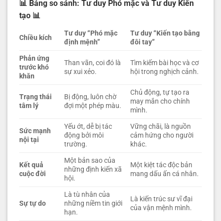
📊 Bảng so sánh: Tư duy Phó mặc và Tư duy Kiến
tạo
📊
Tư duy “Phó mặc
Tư duy “Kiến tạo bằng
Chiều kích
định mệnh”
đôi tay”
Phản ứng
Than vãn, coi đó là
Tìm kiếm bài học và cơ
trước khó
sự xui xẻo.
hội trong nghịch cảnh.
khăn
Chủ động, tự tạo ra
Trạng thái
Bị động, luôn chờ
may mắn cho chính
tâm lý
đợi một phép màu.
mình.
Yếu ớt, dễ bị tác
Vững chãi, là nguồn
Sức mạnh
động bởi môi
cảm hứng cho người
nội tại
trường.
khác.
Một bản sao của
Kết quả
Một kiệt tác độc bản
những định kiến xã
cuộc đời
mang dấu ấn cá nhân.
hội.
Là tù nhân của
Là kiến trúc sư vĩ đại
Sự tự do
những niềm tin giới
của vận mệnh mình.
hạn.