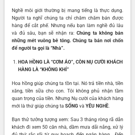
Nghề môi giới thường bị mang tiếng là thực dụng.
Người ta nghĩ chúng ta chỉ chăm chăm bán được
hàng để cắt phế. Nhưng nếu bạn làm nghề đủ lâu
và đủ sâu, bạn sẽ nhận ra:
Chúng ta không bán
những mét vuông bê tông. Chúng ta bán nơi chốn
để người ta gọi là “Nhà”.
HOA HỒNG LÀ “CƠM ÁO”, CÒN NỤ CƯỜI KHÁCH
HÀNG LÀ “KHÔNG KHÍ”
Hoa hồng giúp chúng ta tồn tại. Nó trả tiền nhà, tiền
xăng, tiền sữa cho con. Tôi không phủ nhận tầm
quan trọng của tiền. Nhưng Nụ cười của khách hàng
mới là thứ giúp chúng ta
SỐNG
và
YÊU NGHỀ
.
Bạn thử tưởng tượng xem: Sau 3 tháng ròng rã dẫn
khách đi xem 50 căn nhà, dầm mưa dãi nắng, xử lý
đủ thứ rắc rối từ quy hoạch đến ngân hàng… Đến