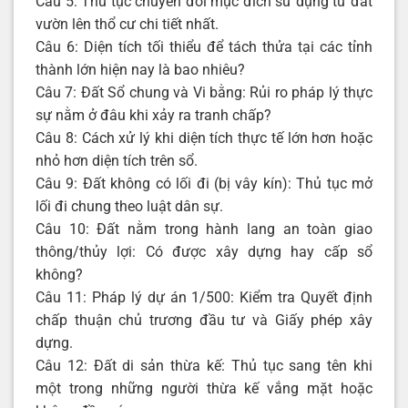
Câu 5: Thủ tục chuyển đổi mục đích sử dụng từ đất
vườn lên thổ cư chi tiết nhất.
Câu 6: Diện tích tối thiểu để tách thửa tại các tỉnh
thành lớn hiện nay là bao nhiêu?
Câu 7: Đất Sổ chung và Vi bằng: Rủi ro pháp lý thực
sự nằm ở đâu khi xảy ra tranh chấp?
Câu 8: Cách xử lý khi diện tích thực tế lớn hơn hoặc
nhỏ hơn diện tích trên sổ.
Câu 9: Đất không có lối đi (bị vây kín): Thủ tục mở
lối đi chung theo luật dân sự.
Câu 10: Đất nằm trong hành lang an toàn giao
thông/thủy lợi: Có được xây dựng hay cấp sổ
không?
Câu 11: Pháp lý dự án 1/500: Kiểm tra Quyết định
chấp thuận chủ trương đầu tư và Giấy phép xây
dựng.
Câu 12: Đất di sản thừa kế: Thủ tục sang tên khi
một trong những người thừa kế vắng mặt hoặc