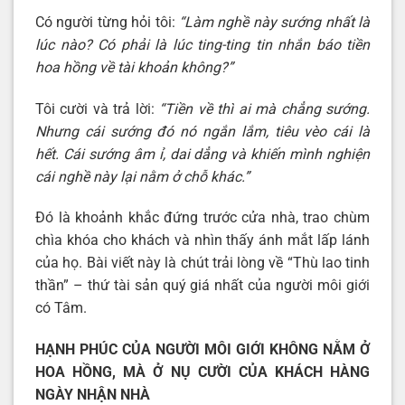
Có người từng hỏi tôi:
“Làm nghề này sướng nhất là
lúc nào? Có phải là lúc ting-ting tin nhắn báo tiền
hoa hồng về tài khoản không?”
Tôi cười và trả lời:
“Tiền về thì ai mà chẳng sướng.
Nhưng cái sướng đó nó ngắn lắm, tiêu vèo cái là
hết. Cái sướng âm ỉ, dai dẳng và khiến mình nghiện
cái nghề này lại nằm ở chỗ khác.”
Đó là khoảnh khắc đứng trước cửa nhà, trao chùm
chìa khóa cho khách và nhìn thấy ánh mắt lấp lánh
của họ. Bài viết này là chút trải lòng về “Thù lao tinh
thần” – thứ tài sản quý giá nhất của người môi giới
có Tâm.
HẠNH PHÚC CỦA NGƯỜI MÔI GIỚI KHÔNG NẰM Ở
HOA HỒNG, MÀ Ở NỤ CƯỜI CỦA KHÁCH HÀNG
NGÀY NHẬN NHÀ