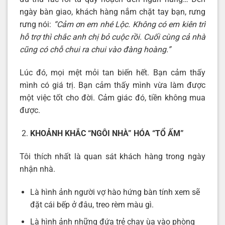
ngày bàn giao, khách hàng nắm chặt tay bạn, rưng
rưng nói:
“Cảm ơn em nhé Lộc. Không có em kiên trì
hỗ trợ thì chắc anh chị bỏ cuộc rồi. Cuối cùng cả nhà
cũng có chỗ chui ra chui vào đàng hoàng.”
Lúc đó, mọi mệt mỏi tan biến hết. Bạn cảm thấy
mình có giá trị. Bạn cảm thấy mình vừa làm được
một việc tốt cho đời. Cảm giác đó, tiền không mua
được.
KHOẢNH KHẮC “NGÔI NHÀ” HÓA “TỔ ẤM”
Tôi thích nhất là quan sát khách hàng trong ngày
nhận nhà.
Là hình ảnh người vợ hào hứng bàn tính xem sẽ
đặt cái bếp ở đâu, treo rèm màu gì.
Là hình ảnh những đứa trẻ chạy ùa vào phòng