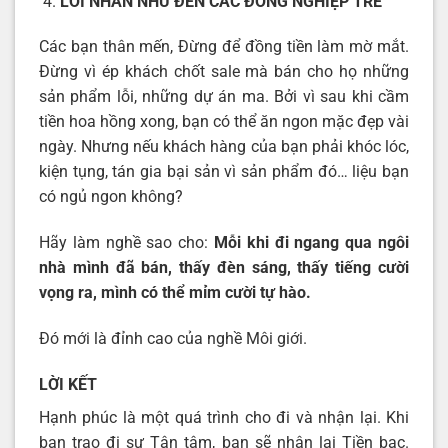
LỜI NHẮN NHỦ ĐẾN CÁC ĐỒNG NGHIỆP TRẺ
Các bạn thân mến, Đừng để đồng tiền làm mờ mắt.
Đừng vì ép khách chốt sale mà bán cho họ những
sản phẩm lỗi, những dự án ma. Bởi vì sau khi cầm
tiền hoa hồng xong, bạn có thể ăn ngon mặc đẹp vài
ngày. Nhưng nếu khách hàng của bạn phải khóc lóc,
kiện tụng, tán gia bại sản vì sản phẩm đó… liệu bạn
có ngủ ngon không?
Hãy làm nghề sao cho:
Mỗi khi đi ngang qua ngôi
nhà mình đã bán, thấy đèn sáng, thấy tiếng cười
vọng ra, mình có thể mỉm cười tự hào.
Đó mới là đỉnh cao của nghề Môi giới.
LỜI KẾT
Hạnh phúc là một quá trình cho đi và nhận lại. Khi
bạn trao đi sự Tận tâm, bạn sẽ nhận lại Tiền bạc.