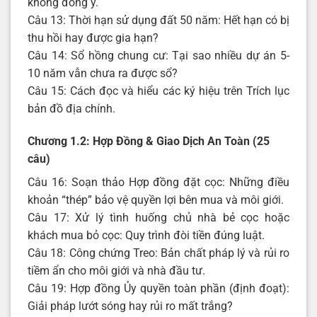
không đồng ý.
Câu 13: Thời hạn sử dụng đất 50 năm: Hết hạn có bị
thu hồi hay được gia hạn?
Câu 14: Sổ hồng chung cư: Tại sao nhiều dự án 5-
10 năm vẫn chưa ra được sổ?
Câu 15: Cách đọc và hiểu các ký hiệu trên Trích lục
bản đồ địa chính.
Chương 1.2: Hợp Đồng & Giao Dịch An Toàn (25
câu)
Câu 16: Soạn thảo Hợp đồng đặt cọc: Những điều
khoản “thép” bảo vệ quyền lợi bên mua và môi giới.
Câu 17: Xử lý tình huống chủ nhà bẻ cọc hoặc
khách mua bỏ cọc: Quy trình đòi tiền đúng luật.
Câu 18: Công chứng Treo: Bản chất pháp lý và rủi ro
tiềm ẩn cho môi giới và nhà đầu tư.
Câu 19: Hợp đồng Ủy quyền toàn phần (định đoạt):
Giải pháp lướt sóng hay rủi ro mất trắng?