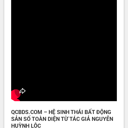
QCBDS.COM – HỆ SINH THÁI BẤT ĐỘNG
SẢN SỐ TOÀN DIỆN TỪ TÁC GIẢ NGUYỄN
HUỲNH LỘC