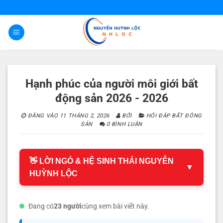
Bỏ
qua
nội
dung
Hạnh phúc của người môi giới bất
động sản 2026 - 2026
ĐĂNG VÀO
11 THÁNG 2, 2026
BỞI
HỎI ĐÁP BẤT ĐÔNG
SẢN
0 BÌNH LUẬN
👋 LỜI NGỎ & HỆ SINH THÁI NGUYỄN
▼
HUỲNH LỘC
Đang có
23 người
cùng xem bài viết này.