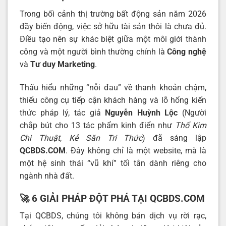
Trong bối cảnh thị trường bất động sản năm 2026
đầy biến động, việc sở hữu tài sản thôi là chưa đủ.
Điều tạo nên sự khác biệt giữa một môi giới thành
công và một người bình thường chính là
Công nghệ
và
Tư duy Marketing
.
Thấu hiểu những “nỗi đau” về thanh khoản chậm,
thiếu công cụ tiếp cận khách hàng và lỗ hổng kiến
thức pháp lý, tác giả
Nguyễn Huỳnh Lộc
(Người
chắp bút cho 13 tác phẩm kinh điển như
Thổ Kim
Chi Thuật
,
Kẻ Săn Tri Thức
) đã sáng lập
QCBDS.COM
. Đây không chỉ là một website, mà là
một hệ sinh thái “vũ khí” tối tân dành riêng cho
ngành nhà đất.
🚀 6 GIẢI PHÁP ĐỘT PHÁ TẠI QCBDS.COM
Tại QCBDS, chúng tôi không bán dịch vụ rời rạc,