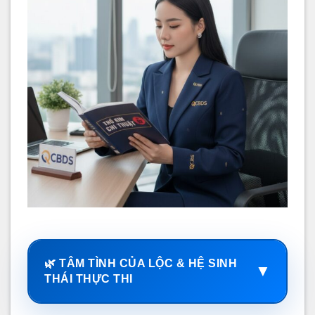
🌿 TÂM TÌNH CỦA LỘC & HỆ SINH
▼
THÁI THỰC THI