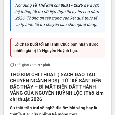
Nội dung về
Thổ kim chi thuật - 2026
đã được
hệ thống tối ưu dữ liệu thực thi uý tín cho năm
2026. Thông tin tập trung vào kết quả thực tế
và lộ trình tối ưu chuyên sâu cho người dùng.
🌙 Chào buổi tối an lành! Chúc bạn nhận được
nhiều giá trị từ Nguyễn Huỳnh Lộc.
⏱️ Thời gian xem:
97 phút
THỔ KIM CHI THUẬT ( SÁCH ĐÀO TẠO
CHUYÊN NGÀNH BDS): TỪ “KẺ SĂN” ĐẾN
BẬC THẦY – BÍ MẬT BIẾN ĐẤT THÀNH
VÀNG CỦA NGUYỄN HUỲNH LỘC (Thổ kim
chi thuật 2026
Sự thật trần trụi về nghề địa ốc: Mỏ vàng hay là
“nghĩa địa” của những kẻ mộng mơ?