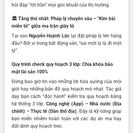
hỏi đáp “lột trần” mọi góc khuất của thị trường.
🏛️ Tầng thứ nhất: Pháp lý chuyên sâu – “Kim bài
miễn tử” giữa ma trận giấy tờ
Tại sao
Nguyễn Huỳnh Lộc
lại đặt pháp lý lên hàng
đầu? Bởi vì trong bất động sản, “sai một ly là đi một
tỷ”.
Quy trình check quy hoạch 3 lớp: Chìa khóa bảo
mật tài sản 100%
Đừng bao giờ tin vào những lời hứa suông của môi
giới hay những bản đồ quy hoạch mờ nhạt. Tác giả
dạy bạn cách “độc hành” kiểm tra quy hoạch bằng
hệ thống 3 lớp:
Công nghệ (App) – Nhà nước (Địa
chính) – Thực tế (Dân thổ địa)
. Đây là kỹ năng giúp
bạn miễn nhiễm hoàn toàn với các dự án ma hay
đất dính quy hoạch treo.