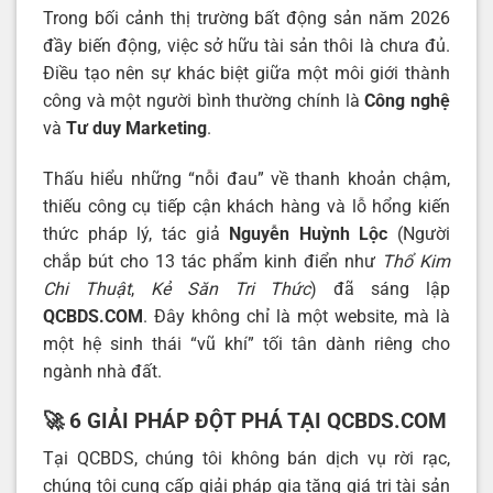
Trong bối cảnh thị trường bất động sản năm 2026
đầy biến động, việc sở hữu tài sản thôi là chưa đủ.
Điều tạo nên sự khác biệt giữa một môi giới thành
công và một người bình thường chính là
Công nghệ
và
Tư duy Marketing
.
Thấu hiểu những “nỗi đau” về thanh khoản chậm,
thiếu công cụ tiếp cận khách hàng và lỗ hổng kiến
thức pháp lý, tác giả
Nguyễn Huỳnh Lộc
(Người
chắp bút cho 13 tác phẩm kinh điển như
Thổ Kim
Chi Thuật
,
Kẻ Săn Tri Thức
) đã sáng lập
QCBDS.COM
. Đây không chỉ là một website, mà là
một hệ sinh thái “vũ khí” tối tân dành riêng cho
ngành nhà đất.
🚀 6 GIẢI PHÁP ĐỘT PHÁ TẠI QCBDS.COM
Tại QCBDS, chúng tôi không bán dịch vụ rời rạc,
chúng tôi cung cấp giải pháp gia tăng giá trị tài sản