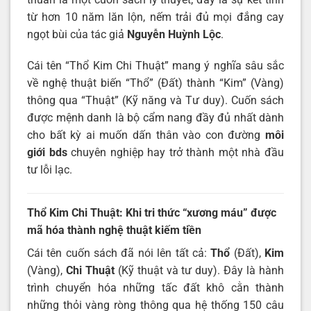
từ hơn 10 năm lăn lộn, nếm trải đủ mọi đắng cay
ngọt bùi của tác giả
Nguyễn Huỳnh Lộc
.
Cái tên “Thổ Kim Chi Thuật” mang ý nghĩa sâu sắc
về nghệ thuật biến “Thổ” (Đất) thành “Kim” (Vàng)
thông qua “Thuật” (Kỹ năng và Tư duy). Cuốn sách
được mệnh danh là bộ cẩm nang đầy đủ nhất dành
cho bất kỳ ai muốn dấn thân vào con đường
môi
giới bds
chuyên nghiệp hay trở thành một nhà đầu
tư lỗi lạc.
Thổ Kim Chi Thuật: Khi tri thức “xương máu” được
mã hóa thành nghệ thuật kiếm tiền
Cái tên cuốn sách đã nói lên tất cả:
Thổ
(Đất),
Kim
(Vàng),
Chi Thuật
(Kỹ thuật và tư duy). Đây là hành
trình chuyển hóa những tấc đất khô cằn thành
những thỏi vàng ròng thông qua hệ thống 150 câu