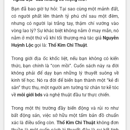
Bạn đã bao giờ tự hỏi: Tại sao cùng một mảnh đất,
có người phất lên thành tỷ phú chỉ sau một đêm,
nhưng có người lại trắng tay, thậm chí vướng vào
vòng lao lý? Sự khác biệt không nằm ở may mắn, nó
nằm ở một thứ vũ khí tối thượng mà tác giả
Nguyễn
Huỳnh Lộc
gọi là:
Thổ Kim Chi Thuật
.
Trong giới địa ốc khốc liệt, nếu bạn không có kiến
thức, bạn chính là “con mồi”. Cuốn sách này ra đời
không phải để dạy bạn những lý thuyết suông về
kinh tế học. Nó ra đời để biến bạn thành một “kẻ đi
săn” thực thụ, một người am tường từ chân tơ kẽ tóc
về
môi giới bds
và nghệ thuật đầu tư thực chiến.
Trong một thị trường đầy biến động và rủi ro như
bất động sản, việc sở hữu một tấm bản đồ chuẩn
xác là điều sống còn.
Thổ Kim Chi Thuật
không đơn
thuần là một cuốn sách lý thuyết; đây là sự kết tinh