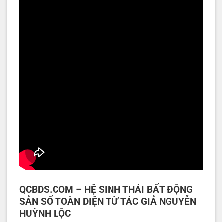
QCBDS.COM – HỆ SINH THÁI BẤT ĐỘNG
SẢN SỐ TOÀN DIỆN TỪ TÁC GIẢ NGUYỄN
HUỲNH LỘC