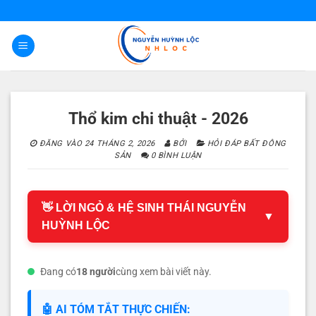
Bỏ
qua
nội
dung
Thổ kim chi thuật - 2026
ĐĂNG VÀO
24 THÁNG 2, 2026
BỞI
HỎI ĐÁP BẤT ĐÔNG
SẢN
0 BÌNH LUẬN
👋 LỜI NGỎ & HỆ SINH THÁI NGUYỄN
▼
HUỲNH LỘC
Đang có
18 người
cùng xem bài viết này.
🤖 AI TÓM TẮT THỰC CHIẾN: