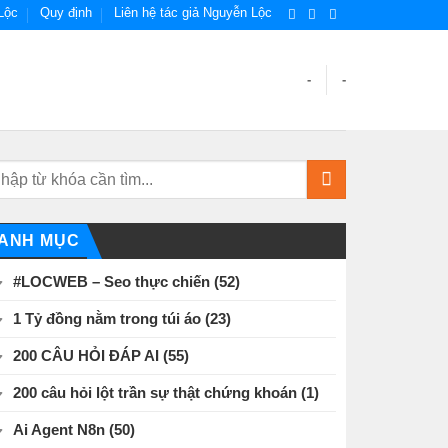
Lộc
Quy định
Liên hệ tác giả Nguyễn Lộc
-
-
ANH MỤC
#LOCWEB – Seo thực chiến
(52)
1 Tỷ đồng nằm trong túi áo
(23)
200 CÂU HỎI ĐÁP AI
(55)
200 câu hỏi lột trần sự thật chứng khoán
(1)
Ai Agent N8n
(50)