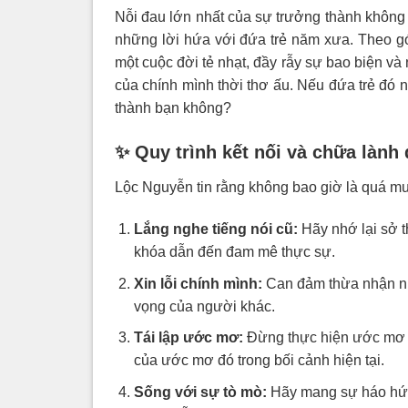
Nỗi đau lớn nhất của sự trưởng thành không ph
những lời hứa với đứa trẻ năm xưa. Theo g
một cuộc đời tẻ nhạt, đầy rẫy sự bao biện và 
của chính mình thời thơ ấu. Nếu đứa trẻ đó n
thành bạn không?
✨ Quy trình kết nối và chữa lành 
Lộc Nguyễn tin rằng không bao giờ là quá muộ
Lắng nghe tiếng nói cũ:
Hãy nhớ lại sở t
khóa dẫn đến đam mê thực sự.
Xin lỗi chính mình:
Can đảm thừa nhận nhữ
vọng của người khác.
Tái lập ước mơ:
Đừng thực hiện ước mơ c
của ước mơ đó trong bối cảnh hiện tại.
Sống với sự tò mò:
Hãy mang sự háo hức,