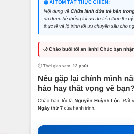
🤖 AI TÓM TẮT THỰC CHIẾN:
Nội dung về
Chữa lành đứa trẻ bên trong
đã được hệ thống tối ưu dữ liệu thực thi uý
thực tế và lộ trình tối ưu chuyên sâu cho n
🌙 Chào buổi tối an lành! Chúc bạn nhậ
⏱️ Thời gian xem:
12 phút
Nếu gặp lại chính mình năm
hào hay thất vọng về bạn
Chào bạn, tôi là
Nguyễn Huỳnh Lộc
. Rất 
Ngày thứ 7
của hành trình.