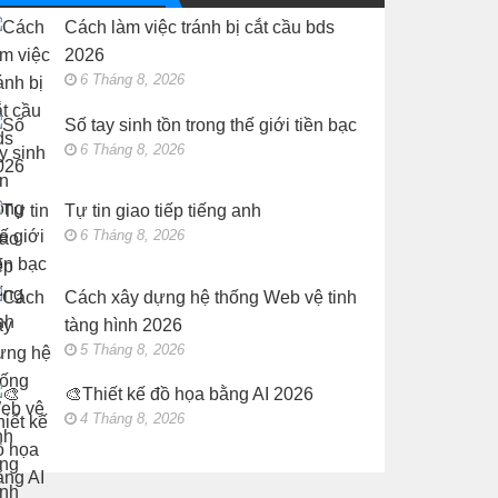
Web
kế
vệ
Cách làm việc tránh bị cắt cầu bds
đồ
tinh
họa
tàng
2026
bằng
hình
AI
2026
6 Tháng 8, 2026
2026
Số tay sinh tồn trong thế giới tiền bạc
6 Tháng 8, 2026
Tự tin giao tiếp tiếng anh
6 Tháng 8, 2026
Cách xây dựng hệ thống Web vệ tinh
tàng hình 2026
5 Tháng 8, 2026
🎨Thiết kế đồ họa bằng AI 2026
4 Tháng 8, 2026