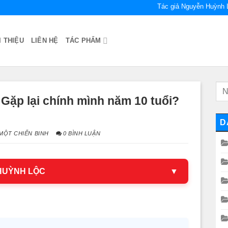
Tác giả Nguyễn Huỳnh 
I THIỆU
LIÊN HỆ
TÁC PHẨM
 Gặp lại chính mình năm 10 tuổi?
D
ỘT CHIẾN BINH
0 BÌNH LUẬN
 HUỲNH LỘC
▼