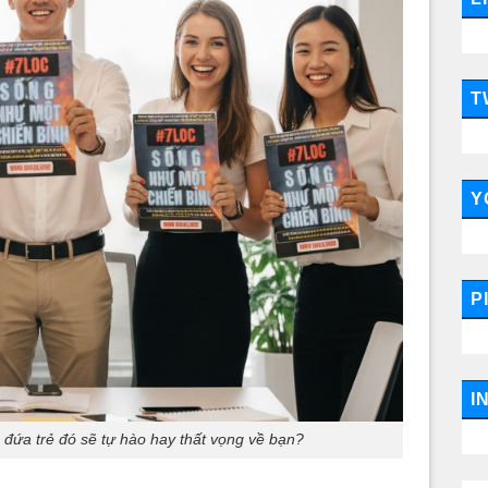
T
Y
P
I
 đứa trẻ đó sẽ tự hào hay thất vọng về bạn?