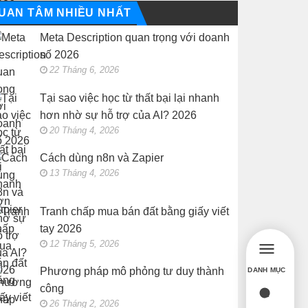
UAN TÂM NHIỀU NHẤT
Meta Description quan trọng với doanh
số 2026
22 Tháng 6, 2026
Tại sao việc học từ thất bại lại nhanh
hơn nhờ sự hỗ trợ của AI? 2026
20 Tháng 4, 2026
Cách dùng n8n và Zapier
13 Tháng 4, 2026
Tranh chấp mua bán đất bằng giấy viết
tay 2026
12 Tháng 5, 2026
Phương pháp mô phỏng tư duy thành
DANH MỤC
công
26 Tháng 2, 2026