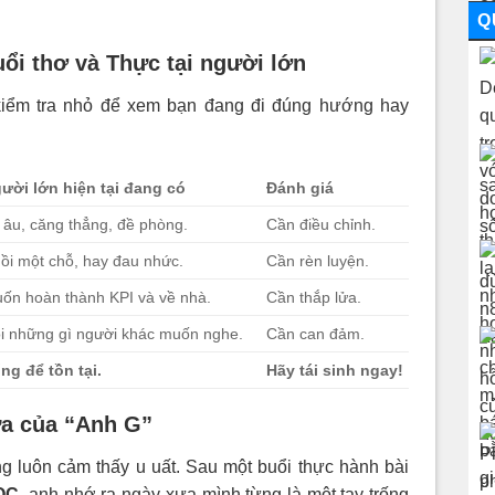
Q
uổi thơ và Thực tại người lớn
kiểm tra nhỏ để xem bạn đang đi đúng hướng hay
ười lớn hiện tại đang có
Đánh giá
 âu, căng thẳng, đề phòng.
Cần điều chỉnh.
ồi một chỗ, hay đau nhức.
Cần rèn luyện.
ốn hoàn thành KPI và về nhà.
Cần thắp lửa.
i những gì người khác muốn nghe.
Cần can đảm.
ng để tồn tại.
Hãy tái sinh ngay!
ứa của “Anh G”
g luôn cảm thấy u uất. Sau một buổi thực hành bài
OC
, anh nhớ ra ngày xưa mình từng là một tay trống