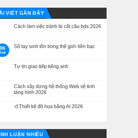
ÀI VIẾT GẦN ĐÂY
Cách làm việc tránh bị cắt cầu bds 2026
Không
có
bình
luận
Số tay sinh tồn trong thế giới tiền bạc
06
ở
Th8
Cách
Không
làm
có
việc
bình
tránh
luận
Tự tin giao tiếp tiếng anh
bị
ở
cắt
Số
Không
cầu
tay
có
bds
sinh
bình
2026
tồn
luận
Cách xây dựng hệ thống Web vệ tinh
trong
ở
tàng hình 2026
thế
Tự
giới
tin
Không
tiền
giao
có
bạc
tiếp
🎨Thiết kế đồ họa bằng AI 2026
bình
tiếng
luận
anh
Không
ở
có
Cách
bình
xây
luận
dựng
ở
hệ
🎨
ÌNH LUẬN NHIỀU
thống
Thiết