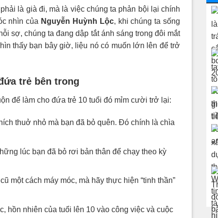
ải là già đi, mà là việc chúng ta phản bội lại chính
óc nhìn của
Nguyễn Huỳnh Lộc
, khi chúng ta sống
nỗi sợ, chúng ta đang dập tắt ánh sáng trong đôi mắt
hìn thấy bạn bây giờ, liệu nó có muốn lớn lên để trở
đứa trẻ bên trong
n để làm cho đứa trẻ 10 tuổi đó mỉm cười trở lại:
hích thuở nhỏ mà bạn đã bỏ quên. Đó chính là chìa
ng lúc bạn đã bỏ rơi bản thân để chạy theo kỳ
ũ một cách máy móc, mà hãy thực hiện “tinh thần”
 hồn nhiên của tuổi lên 10 vào công việc và cuộc