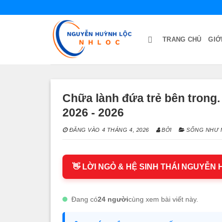
Bỏ
qua
nội
TRANG CHỦ
GIỚ
dung
Chữa lành đứa trẻ bên trong.
2026 - 2026
ĐĂNG VÀO
4 THÁNG 4, 2026
BỞI
SỐNG NHƯ M
👋 LỜI NGỎ & HỆ SINH THÁI NGUYỄN
Đang có
24 người
cùng xem bài viết này.