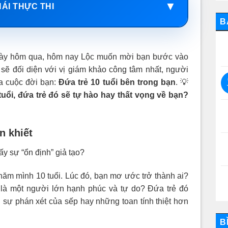
▼
HÁI THỰC THI
B
o ngày hôm qua, hôm nay Lộc muốn mời bạn bước vào
 sẽ đối diện với vị giám khảo công tâm nhất, người
a cuộc đời bạn:
Đứa trẻ 10 tuổi bên trong bạn
. 💡
uổi, đứa trẻ đó sẽ tự hào hay thất vọng về bạn
?
n khiết
y sự “ổn định” giả tạo?
năm mình 10 tuổi. Lúc đó, bạn mơ ước trở thành ai?
n là một người lớn hạnh phúc và tự do? Đứa trẻ đó
 sự phán xét của sếp hay những toan tính thiệt hơn
B