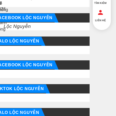
TÌM KIẾM
ACEBOOK LỘC NGUYỄN
LIÊN HỆ
Lộc Nguyễn
ALO LỘC NGUYỄN
ACEBOOK LỘC NGUYỄN
IKTOK LỘC NGUYỄN
ALO LỘC NGUYỄN