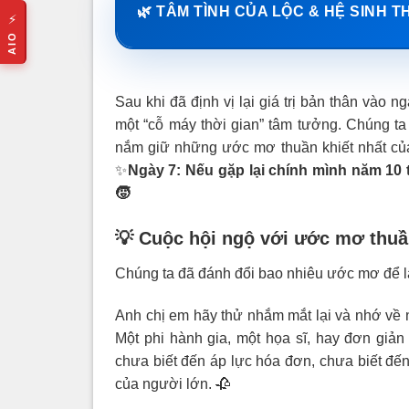
🌿 TÂM TÌNH CỦA LỘC & HỆ SINH T
⚡
AIO
Sau khi đã định vị lại giá trị bản thân và
một “cỗ máy thời gian” tâm tưởng. Chúng ta
nắm giữ những ước mơ thuần khiết nhất củ
✨
Ngày 7:
Nếu gặp lại chính mình năm 10 t
🧒
💡 Cuộc hội ngộ với ước mơ thuầ
Chúng ta đã đánh đổi bao nhiêu ước mơ để lấ
Anh chị em hãy thử nhắm mắt lại và nhớ về 
Một phi hành gia, một họa sĩ, hay đơn giả
chưa biết đến áp lực hóa đơn, chưa biết đến
của người lớn. 🥀