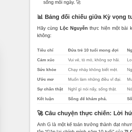
sống mỗi ngày. 🚀
📊 Bảng đối chiếu giữa Kỳ vọng t
Hãy cùng
Lộc Nguyễn
thực hiện một bài 
không:
Tiêu chí
Đứa trẻ 10 tuổi mong đợi
Ng
Cảm xúc
Vui vẻ, tò mò, không sợ hãi.
Lo
Sức khỏe
Chạy nhảy không biết mệt.
Ng
Ước mơ
Muốn làm những điều vĩ đại.
Mu
Sự chân thật
Nghĩ gì nói nấy, sống thật.
Nó
Kết luận
Sống để khám phá.
Số
🚀 Câu chuyện thực chiến: Lời h
Anh G là một kế toán trưởng thành đạt nhưn
tập “Gặp lại chính mình năm 10 tuổi” của
7L