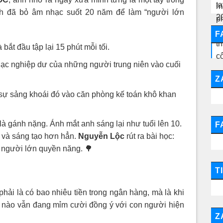
 Anh đã bỏ âm nhạc suốt 20 năm để làm “người lớn
F
bắt đầu tập lại 15 phút mỗi tối.
ạc nghiệp dư của những người trung niên vào cuối
Z
 sự sảng khoái đó vào căn phòng kế toán khô khan
à gánh nặng. Ánh mắt anh sáng lại như tuổi lên 10.
F
 và sáng tạo hơn hẳn.
Nguyễn Lộc
rút ra bài học:
t người lớn quyền năng. 🌳
T
hải là có bao nhiêu tiền trong ngân hàng, mà là khi
m nào vẫn đang mỉm cười đồng ý với con người hiện
Z