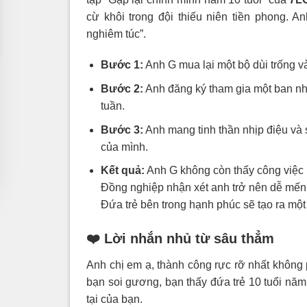
cừ khôi trong đội thiếu niên tiền phong.
nghiêm túc”.
Bước 1:
Anh G mua lại một bộ dùi trống và 
Bước 2:
Anh đăng ký tham gia một ban nh
tuần.
Bước 3:
Anh mang tinh thần nhịp điệu và
của mình.
Kết quả:
Anh G không còn thấy công việc l
Đồng nghiệp nhận xét anh trở nên dễ mến
Đứa trẻ bên trong hạnh phúc sẽ tạo ra mộ
❤️ Lời nhắn nhủ từ sâu thẳm
Anh chị em ạ, thành công rực rỡ nhất không p
bạn soi gương, bạn thấy đứa trẻ 10 tuổi nă
tại của bạn.