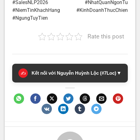
#SalesNLP2026 #NhatQuanNgonTu
#NiemTinKhachHang #KinhDoanhThucChien
#NgungTuyTien
Rate this post
Kết nối với Nguyễn Huỳnh Lộc (#7Loc)
▼
✍️