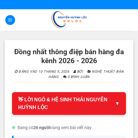
Bỏ
qua
nội
dung
Đồng nhất thông điệp bán hàng đa
kênh 2026 - 2026
ĐĂNG VÀO
10 THÁNG 5, 2026
BỞI
NGHỆ THUẬT BÁN
HÀNG
0 BÌNH LUẬN
👋 LỜI NGỎ & HỆ SINH THÁI NGUYỄN
▼
HUỲNH LỘC
Đang có
26 người
cùng xem bài viết này.