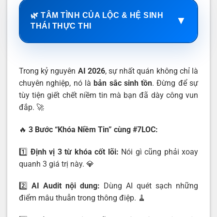
🌿 TÂM TÌNH CỦA LỘC & HỆ SINH
▼
THÁI THỰC THI
Trong kỷ nguyên
AI 2026
, sự nhất quán không chỉ là
chuyên nghiệp, nó là
bản sắc sinh tồn
. Đừng để sự
tùy tiện giết chết niềm tin mà bạn đã dày công vun
đắp. 🚀
🔥
3 Bước “Khóa Niềm Tin” cùng #7LOC:
1️⃣
Định vị 3 từ khóa cốt lõi:
Nói gì cũng phải xoay
quanh 3 giá trị này. 💎
2️⃣
AI Audit nội dung:
Dùng AI quét sạch những
điểm mâu thuẫn trong thông điệp. 🧹