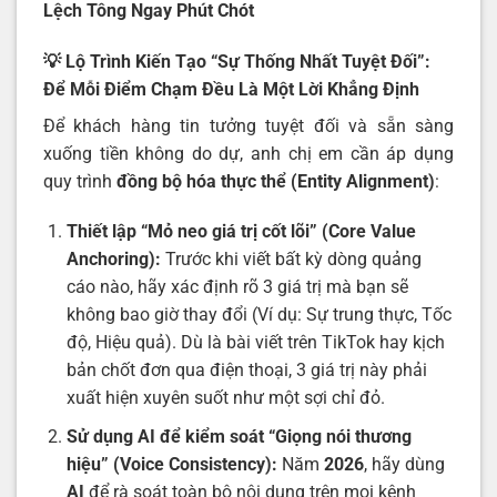
Lệch Tông Ngay Phút Chót
💡 Lộ Trình Kiến Tạo “Sự Thống Nhất Tuyệt Đối”:
Để Mỗi Điểm Chạm Đều Là Một Lời Khẳng Định
Để khách hàng tin tưởng tuyệt đối và sẵn sàng
xuống tiền không do dự, anh chị em cần áp dụng
quy trình
đồng bộ hóa thực thể (Entity Alignment)
:
Thiết lập “Mỏ neo giá trị cốt lõi” (Core Value
Anchoring):
Trước khi viết bất kỳ dòng quảng
cáo nào, hãy xác định rõ 3 giá trị mà bạn sẽ
không bao giờ thay đổi (Ví dụ: Sự trung thực, Tốc
độ, Hiệu quả). Dù là bài viết trên TikTok hay kịch
bản chốt đơn qua điện thoại, 3 giá trị này phải
xuất hiện xuyên suốt như một sợi chỉ đỏ.
Sử dụng AI để kiểm soát “Giọng nói thương
hiệu” (Voice Consistency):
Năm
2026
, hãy dùng
AI
để rà soát toàn bộ nội dung trên mọi kênh