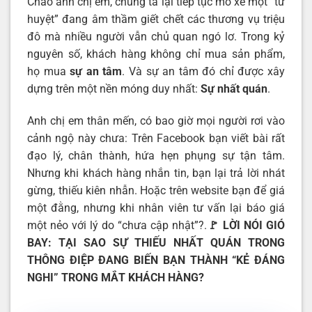
Chào anh chị em, chúng ta lại tiếp tục mổ xẻ một “tử
huyệt” đang âm thầm giết chết các thương vụ triệu
đô mà nhiều người vẫn chủ quan ngó lơ. Trong kỷ
nguyên số, khách hàng không chỉ mua sản phẩm,
họ mua
sự an tâm
. Và sự an tâm đó chỉ được xây
dựng trên một nền móng duy nhất:
Sự nhất quán
.
Anh chị em thân mến, có bao giờ mọi người rơi vào
cảnh ngộ này chưa: Trên Facebook bạn viết bài rất
đạo lý, chân thành, hứa hẹn phụng sự tận tâm.
Nhưng khi khách hàng nhắn tin, bạn lại trả lời nhát
gừng, thiếu kiên nhẫn. Hoặc trên website bạn để giá
một đằng, nhưng khi nhân viên tư vấn lại báo giá
một nẻo với lý do “chưa cập nhật”?.
🚩 LỜI NÓI GIÓ
BAY: TẠI SAO SỰ THIẾU NHẤT QUÁN TRONG
THÔNG ĐIỆP ĐANG BIẾN BẠN THÀNH “KẺ ĐÁNG
NGHI” TRONG MẮT KHÁCH HÀNG?