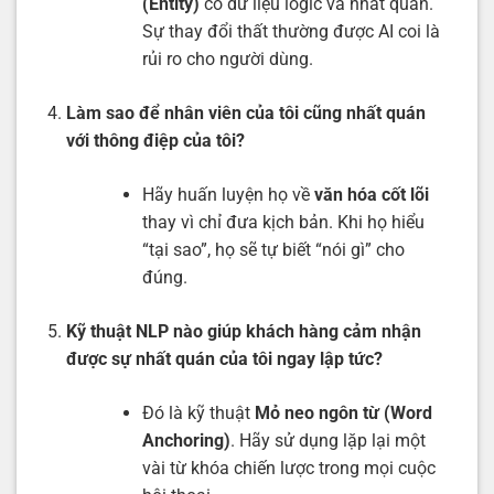
(Entity)
có dữ liệu logic và nhất quán.
Sự thay đổi thất thường được AI coi là
rủi ro cho người dùng.
Làm sao để nhân viên của tôi cũng nhất quán
với thông điệp của tôi?
Hãy huấn luyện họ về
văn hóa cốt lõi
thay vì chỉ đưa kịch bản. Khi họ hiểu
“tại sao”, họ sẽ tự biết “nói gì” cho
đúng.
Kỹ thuật NLP nào giúp khách hàng cảm nhận
được sự nhất quán của tôi ngay lập tức?
Đó là kỹ thuật
Mỏ neo ngôn từ (Word
Anchoring)
. Hãy sử dụng lặp lại một
vài từ khóa chiến lược trong mọi cuộc