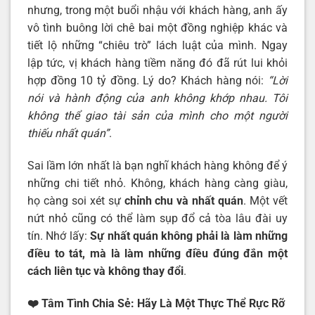
nhưng, trong một buổi nhậu với khách hàng, anh ấy
vô tình buông lời chê bai một đồng nghiệp khác và
tiết lộ những “chiêu trò” lách luật của mình. Ngay
lập tức, vị khách hàng tiềm năng đó đã rút lui khỏi
hợp đồng 10 tỷ đồng. Lý do? Khách hàng nói:
“Lời
nói và hành động của anh không khớp nhau. Tôi
không thể giao tài sản của mình cho một người
thiếu nhất quán”
.
Sai lầm lớn nhất là bạn nghĩ khách hàng không để ý
những chi tiết nhỏ. Không, khách hàng càng giàu,
họ càng soi xét sự
chỉnh chu và nhất quán
. Một vết
nứt nhỏ cũng có thể làm sụp đổ cả tòa lâu đài uy
tín. Nhớ lấy:
Sự nhất quán không phải là làm những
điều to tát, mà là làm những điều đúng đắn một
cách liên tục và không thay đổi
.
❤️ Tâm Tình Chia Sẻ: Hãy Là Một Thực Thể Rực Rỡ