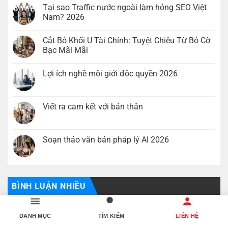
Tại sao Traffic nước ngoài làm hỏng SEO Việt
Nam? 2026
Không
có
Cắt Bỏ Khối U Tài Chính: Tuyệt Chiêu Từ Bỏ Cờ
bình
luận
Bạc Mãi Mãi
ở
Tại
Không
sao
có
Lợi ích nghề môi giới độc quyền 2026
Traffic
bình
nước
luận
Không
ngoài
ở
có
làm
Cắt
bình
hỏng
Bỏ
luận
Viết ra cam kết với bản thân
SEO
Khối
ở
Việt
U
Lợi
Không
Nam?
Tài
ích
có
2026
Chính:
nghề
bình
Tuyệt
môi
luận
Soạn thảo văn bản pháp lý AI 2026
Chiêu
giới
ở
Từ
độc
Viết
Không
Bỏ
quyền
ra
có
Cờ
2026
cam
bình
Bạc
kết
luận
Mãi
với
ở
Mãi
bản
Soạn
BÌNH LUẬN NHIỀU
thân
thảo
văn
Tại sao Traffic nước ngoài làm hỏng SEO Việt
bản
pháp
Nam? 2026
DANH MỤC
TÌM KIẾM
LIÊN HỆ
lý
AI