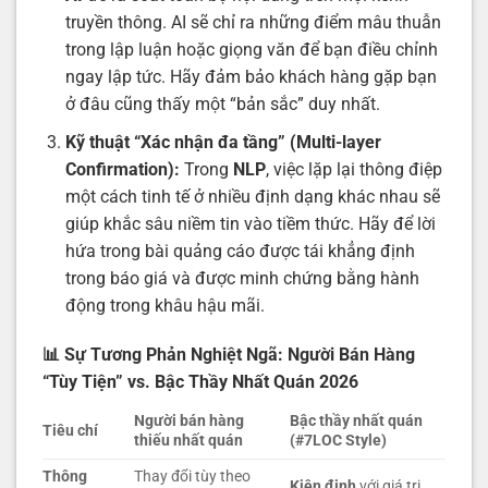
truyền thông. AI sẽ chỉ ra những điểm mâu thuẫn
trong lập luận hoặc giọng văn để bạn điều chỉnh
ngay lập tức. Hãy đảm bảo khách hàng gặp bạn
ở đâu cũng thấy một “bản sắc” duy nhất.
Kỹ thuật “Xác nhận đa tầng” (Multi-layer
Confirmation):
Trong
NLP
, việc lặp lại thông điệp
một cách tinh tế ở nhiều định dạng khác nhau sẽ
giúp khắc sâu niềm tin vào tiềm thức. Hãy để lời
hứa trong bài quảng cáo được tái khẳng định
trong báo giá và được minh chứng bằng hành
động trong khâu hậu mãi.
📊 Sự Tương Phản Nghiệt Ngã: Người Bán Hàng
“Tùy Tiện” vs. Bậc Thầy Nhất Quán 2026
Người bán hàng
Bậc thầy nhất quán
Tiêu chí
thiếu nhất quán
(#7LOC Style)
Thông
Thay đổi tùy theo
Kiên định
với giá trị