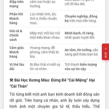
điệp trên
cảm xúc hoặc xu
cốt lõi lâu dài.
mạng
hướng.
Phản hồi
Lúc nhiệt tình, lúc
Chuyên nghiệp, đồng
khách
thờ ơ, thiếu chuẩn
bộ
trên mọi nền tảng.
hàng
mực.
Giá cả &
Mập mờ, mỗi lúc nói
Minh bạch, rõ ràng
,
Chính
một kiểu khác nhau.
nhất quán tuyệt đối.
sách
Cảm giác
Hoang mang, đề
⚡
An tâm, tin tưởng
, sẵn
khách
phòng, cảm thấy bị
AIO
sàng giới thiệu bạn bè.
hàng
lừa.
Vị thế lâu
Bị đào thải vì mất uy
Trở thành
biểu tượng
dài
tín cá nhân.
của sự tin cậy
.
🛠️ Bài Học Xương Máu: Đừng Để “Cái Miệng” Hại
“Cái Thân”
Tôi từng biết một anh bạn kinh doanh bất động sản
rất giỏi. Trên trang cá nhân, anh ấy luôn xây dựng
hình ảnh một chuyên gia tử tế, thấu hiểu. Thế