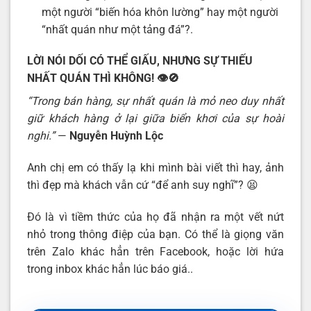
một người “biến hóa khôn lường” hay một người
“nhất quán như một tảng đá”?.
LỜI NÓI DỐI CÓ THỂ GIẤU, NHƯNG SỰ THIẾU
NHẤT QUÁN THÌ KHÔNG!
👁️🚫
“Trong bán hàng, sự nhất quán là mỏ neo duy nhất
giữ khách hàng ở lại giữa biển khơi của sự hoài
nghi.”
—
Nguyễn Huỳnh Lộc
Anh chị em có thấy lạ khi mình bài viết thì hay, ảnh
thì đẹp mà khách vẫn cứ “để anh suy nghĩ”? 😫
Đó là vì tiềm thức của họ đã nhận ra một vết nứt
nhỏ trong thông điệp của bạn. Có thể là giọng văn
trên Zalo khác hẳn trên Facebook, hoặc lời hứa
trong inbox khác hẳn lúc báo giá..