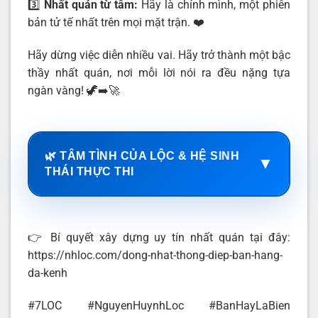
3️⃣
Nhất quán từ tâm:
Hãy là chính mình, một phiên
bản tử tế nhất trên mọi mặt trận. ❤️
Hãy dừng việc diễn nhiều vai. Hãy trở thành một bậc
thầy nhất quán, nơi mỗi lời nói ra đều nặng tựa
ngàn vàng! 🦖➡️🚀
🌿 TÂM TÌNH CỦA LỘC & HỆ SINH
▼
THÁI THỰC THI
👉 Bí quyết xây dựng uy tín nhất quán tại đây:
https://nhloc.com/dong-nhat-thong-diep-ban-hang-
da-kenh
#7LOC #NguyenHuynhLoc #BanHayLaBien