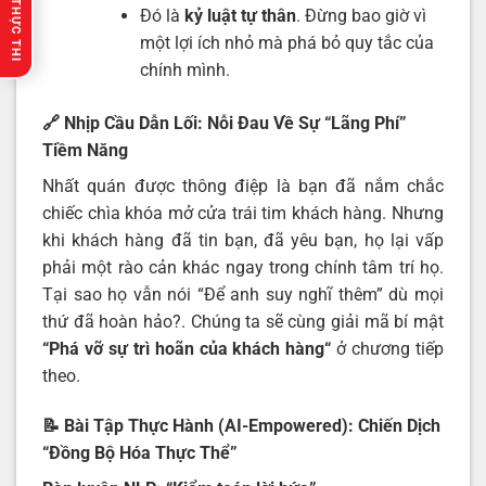
🔥 GỢI Ý THỰC THI
Đó là
kỷ luật tự thân
. Đừng bao giờ vì
một lợi ích nhỏ mà phá bỏ quy tắc của
chính mình.
🔗 Nhịp Cầu Dẫn Lối: Nỗi Đau Về Sự “Lãng Phí”
Tiềm Năng
Nhất quán được thông điệp là bạn đã nắm chắc
chiếc chìa khóa mở cửa trái tim khách hàng. Nhưng
khi khách hàng đã tin bạn, đã yêu bạn, họ lại vấp
phải một rào cản khác ngay trong chính tâm trí họ.
Tại sao họ vẫn nói “Để anh suy nghĩ thêm” dù mọi
thứ đã hoàn hảo?. Chúng ta sẽ cùng giải mã bí mật
“
Phá vỡ sự trì hoãn của khách hàng
“
ở chương tiếp
theo.
📝 Bài Tập Thực Hành (AI-Empowered): Chiến Dịch
“Đồng Bộ Hóa Thực Thể”