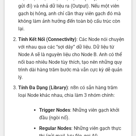
gửi đi) và nhả dữ liệu ra (Output). Nếu một viên
gạch bị hỏng, anh chỉ cần thay viên gạch đó mà
không làm ảnh hưởng đến toàn bộ cấu trúc còn
lại.
Tính Kết Nối (Connectivity)
: Các Node nói chuyện
với nhau qua các “sợi dây” dữ liệu. Dữ liệu từ
Node A sẽ là nguyên liệu cho Node B. Anh có thể
nối bao nhiêu Node tùy thích, tạo nên những quy
trình dài hàng trăm bước mà vẫn cực kỳ dễ quản
lý.
Tính Đa Dạng (Library)
: n8n có sẵn hàng trăm
loại Node khác nhau, chia làm 3 nhóm chính:
Trigger Nodes
: Những viên gạch khởi
đầu (ngòi nổ).
Regular Nodes
: Những viên gạch thực
thi (gửi mail, lưu file, gọi AI).