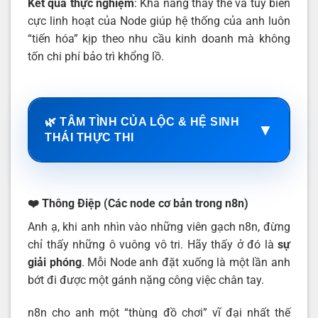
Kết quả thực nghiệm
: Khả năng thay thế và tùy biến
cực linh hoạt của Node giúp hệ thống của anh luôn
“tiến hóa” kịp theo nhu cầu kinh doanh mà không
tốn chi phí bảo trì khổng lồ.
🌿 TÂM TÌNH CỦA LỘC & HỆ SINH
▼
THÁI THỰC THI
❤️ Thông Điệp (Các node cơ bản trong n8n)
Anh ạ, khi anh nhìn vào những viên gạch n8n, đừng
chỉ thấy những ô vuông vô tri. Hãy thấy ở đó là
sự
giải phóng
. Mỗi Node anh đặt xuống là một lần anh
bớt đi được một gánh nặng công việc chân tay.
n8n cho anh một “thùng đồ chơi” vĩ đại nhất thế