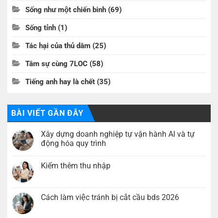
Sống như một chiến binh
(69)
Sống tỉnh
(1)
Tác hại của thủ dâm
(25)
Tâm sự cùng 7LOC
(58)
Tiếng anh hay là chết
(35)
BÀI VIẾT GẦN ĐÂY
Xây dựng doanh nghiệp tự vận hành AI và tự
động hóa quy trình
Không
có
Kiếm thêm thu nhập
bình
luận
Không
ở
có
Xây
bình
dựng
luận
Cách làm việc tránh bị cắt cầu bds 2026
doanh
ở
nghiệp
Kiếm
Không
tự
thêm
có
vận