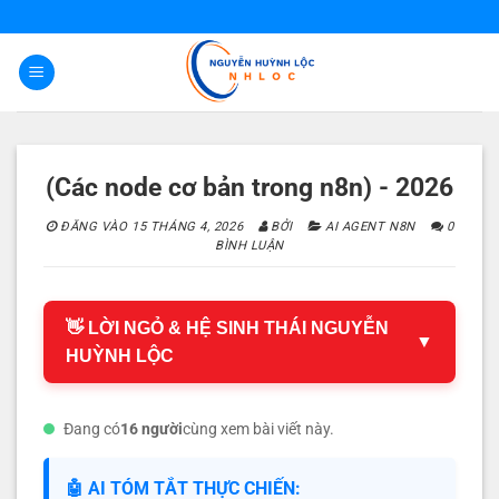
Bỏ
qua
nội
dung
(Các node cơ bản trong n8n) - 2026
ĐĂNG VÀO
15 THÁNG 4, 2026
BỞI
AI AGENT N8N
0
BÌNH LUẬN
👋 LỜI NGỎ & HỆ SINH THÁI NGUYỄN
▼
HUỲNH LỘC
Đang có
16 người
cùng xem bài viết này.
🤖 AI TÓM TẮT THỰC CHIẾN: