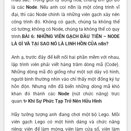
là các
Node
. Nếu anh coi n8n là một công trình vĩ
đại, thì các Node chính là những viên gạch xây nên
công trình đó. Không có gạch, chúng ta không thể
có tường; không có Node, chúng ta không thể có quy
trình.
BÀI 6: NHỮNG VIÊN GẠCH ĐẦU TIÊN – NODE
LÀ GÌ VÀ TẠI SAO NÓ LÀ LINH HỒN CỦA n8n?
Anh ạ, trước đây để kết nối hai phần mềm với nhau,
lập trình viên phải viết hàng trăm dòng mã (Code).
Những dòng mã đó giống như một sợi dây vô hình,
người bình thường nhìn vào chỉ thấy một đống ký tự
hỗn độn. Nhưng n8n đã biến những dòng mã khô
khan đó thành các
Node
(nút chức năng) trực
quan.
✨ Khi Sự Phức Tạp Trở Nên Hữu Hình
Hãy tưởng tượng anh đang chơi một bộ Lego. Mỗi
viên gạch Lego có một hình dáng và chức năng
riêng: viên để làm móng, viên làm cửa sổ, viên làm