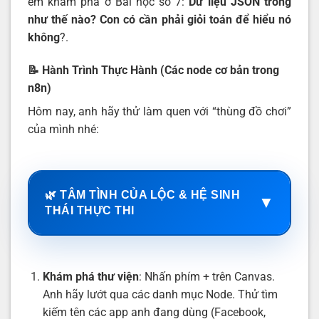
em khám phá ở Bài học số 7:
Dữ liệu JSON trông
như thế nào? Con có cần phải giỏi toán để hiểu nó
không
?.
📝 Hành Trình Thực Hành (Các node cơ bản trong
n8n)
Hôm nay, anh hãy thử làm quen với “thùng đồ chơi”
của mình nhé:
🌿 TÂM TÌNH CỦA LỘC & HỆ SINH
▼
THÁI THỰC THI
Khám phá thư viện
: Nhấn phím + trên Canvas.
Anh hãy lướt qua các danh mục Node. Thử tìm
kiếm tên các app anh đang dùng (Facebook,