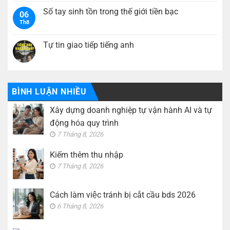
thu
bình
hành
nhập
luận
Số tay sinh tồn trong thế giới tiền bạc
AI
06
ở
và
Th8
Cách
Không
tự
làm
có
động
việc
bình
hóa
tránh
luận
Tự tin giao tiếp tiếng anh
quy
bị
ở
trình
cắt
Số
Không
cầu
tay
có
bds
sinh
bình
2026
tồn
luận
trong
ở
thế
Tự
BÌNH LUẬN NHIỀU
giới
tin
tiền
giao
Xây dựng doanh nghiệp tự vận hành AI và tự
bạc
tiếp
tiếng
động hóa quy trình
anh
7 Tháng 8, 2026
Kiếm thêm thu nhập
7 Tháng 8, 2026
Cách làm việc tránh bị cắt cầu bds 2026
6 Tháng 8, 2026