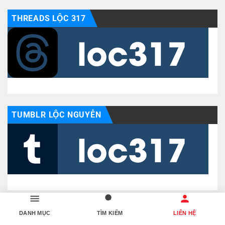
THREADS LỘC 317
TUMBLR LỘC NGUYỄN
YOUTUBE LỘC NGUYỄN
DANH MỤC
TÌM KIẾM
LIÊN HỆ