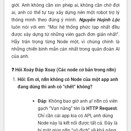
giới. Anh không cần xin phép ai, không cần chờ đợi
ai, anh có thể tự tay xây dựng nên một robot trợ lý
thông minh theo đúng ý mình.
Nguyễn Huỳnh Lộc
luôn nói với em: “Mọi hệ thống phức tạp nhất đều
được xây dựng từ những viên gạch đơn giản nhất”.
Hãy trân trọng từng Node một, vì chúng chính là
những chiến binh mẫn cán nhất trong quân đoàn AI
của anh.
❓ Hỏi Xoáy Đáp Xoay (Các node cơ bản trong n8n)
Hỏi: Em ơi, n8n không có Node của một app anh
đang dùng thì anh có “chết” không?
Đáp
: Không bao giờ anh ạ! n8n có viên
gạch “Vạn năng” tên là
HTTP Request
.
Chỉ cần cái app kia có API, anh dùng
Node này là kết nối được tất cả. Đây là
bí mật giúp n8n “vô địch” về khả năng