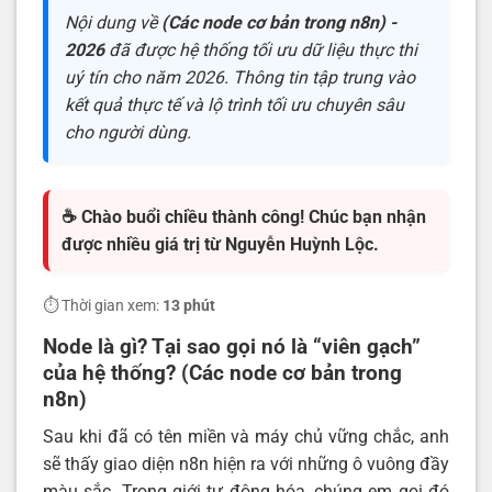
Nội dung về
(Các node cơ bản trong n8n) -
2026
đã được hệ thống tối ưu dữ liệu thực thi
uý tín cho năm 2026. Thông tin tập trung vào
kết quả thực tế và lộ trình tối ưu chuyên sâu
cho người dùng.
☕ Chào buổi chiều thành công! Chúc bạn nhận
được nhiều giá trị từ Nguyễn Huỳnh Lộc.
⏱️ Thời gian xem:
13 phút
Node là gì? Tại sao gọi nó là “viên gạch”
của hệ thống? (Các node cơ bản trong
n8n)
Sau khi đã có tên miền và máy chủ vững chắc, anh
sẽ thấy giao diện n8n hiện ra với những ô vuông đầy
màu sắc. Trong giới tự động hóa, chúng em gọi đó