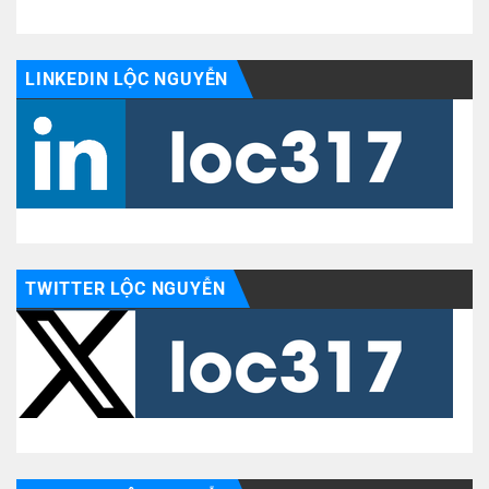
LINKEDIN LỘC NGUYỄN
TWITTER LỘC NGUYỄN