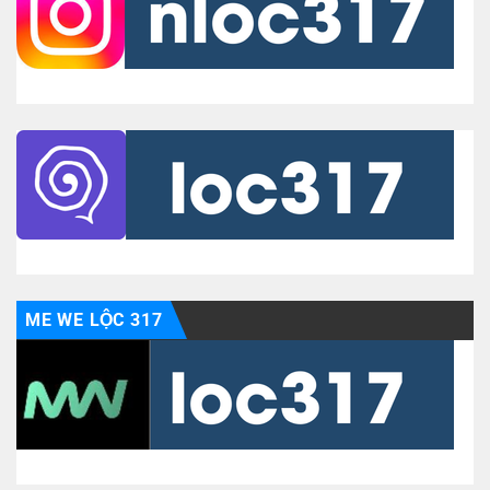
ME WE LỘC 317