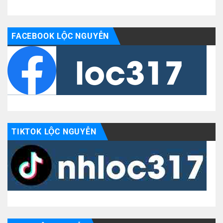
FACEBOOK LỘC NGUYỄN
TIKTOK LỘC NGUYỄN