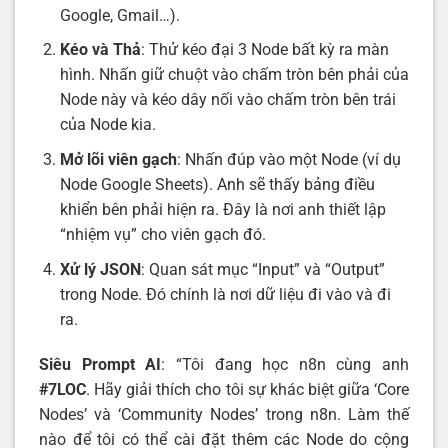
Google, Gmail…).
Kéo và Thả
: Thử kéo đại 3 Node bất kỳ ra màn
hình. Nhấn giữ chuột vào chấm tròn bên phải của
Node này và kéo dây nối vào chấm tròn bên trái
của Node kia.
Mở lõi viên gạch
: Nhấn đúp vào một Node (ví dụ
Node Google Sheets). Anh sẽ thấy bảng điều
khiển bên phải hiện ra. Đây là nơi anh thiết lập
“nhiệm vụ” cho viên gạch đó.
Xử lý JSON
: Quan sát mục “Input” và “Output”
trong Node. Đó chính là nơi dữ liệu đi vào và đi
ra.
Siêu Prompt AI
: “Tôi đang học n8n cùng anh
#7LOC
. Hãy giải thích cho tôi sự khác biệt giữa ‘Core
Nodes’ và ‘Community Nodes’ trong n8n. Làm thế
nào để tôi có thể cài đặt thêm các Node do cộng