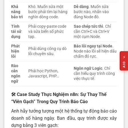
Khả
Khó. Muốn sửa một
Dễ dàng
. Muốn sửa
năng
bước phải tìm lại hàng
bước nào, nhấn vào
bảo trì
nghìn dòng code.
đúng Node đó.
Tính
Phải copy-paste code
Sao chép tức thì
. Chỉ
tái sử
và sửa biến số phức
cần Ctrl+C và Ctrl+V
dụng
tạp.
một cụm Node.
Phát
Báo lỗi ngay tại Node
.
Phải dùng công cụ dò
hiện
Node nào lỗi sẽ hiện dấu
lỗi chuyên sâu.
lỗi
chấm đỏ rực.
⚡
AIO
Rào
Ngôn ngữ Logic
. Chỉ
cản
Phải học Python,
cần hiểu quy trình công
ngôn
Javascript, PHP…
việc thực tế.
ngữ
🛠️ Case Study Thực Nghiệm n8n: Sự Thay Thế
“Viên Gạch” Trong Quy Trình Báo Cáo
Anh hãy tưởng tượng một hệ thống tự động báo cáo
doanh số hàng ngày. Ban đầu, quy trình được xây
dựng bằng 3 viên gạch: