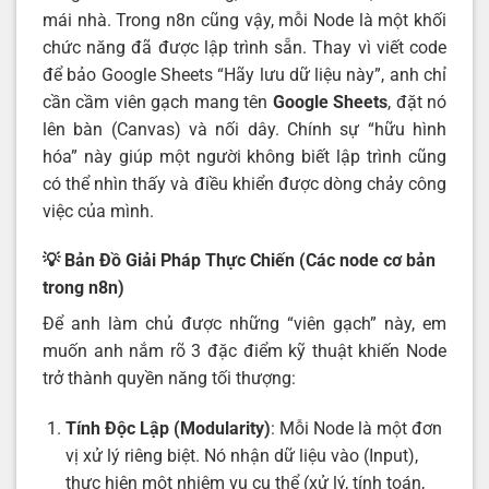
mái nhà. Trong n8n cũng vậy, mỗi Node là một khối
chức năng đã được lập trình sẵn. Thay vì viết code
để bảo Google Sheets “Hãy lưu dữ liệu này”, anh chỉ
cần cầm viên gạch mang tên
Google Sheets
, đặt nó
lên bàn (Canvas) và nối dây. Chính sự “hữu hình
hóa” này giúp một người không biết lập trình cũng
có thể nhìn thấy và điều khiển được dòng chảy công
việc của mình.
💡 Bản Đồ Giải Pháp Thực Chiến (Các node cơ bản
trong n8n)
Để anh làm chủ được những “viên gạch” này, em
muốn anh nắm rõ 3 đặc điểm kỹ thuật khiến Node
trở thành quyền năng tối thượng:
Tính Độc Lập (Modularity)
: Mỗi Node là một đơn
vị xử lý riêng biệt. Nó nhận dữ liệu vào (Input),
thực hiện một nhiệm vụ cụ thể (xử lý, tính toán,