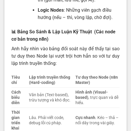
Logic Nodes
: Những viên gạch điều
hướng (nếu – thì, vòng lặp, chờ đợi).
📊 Bảng So Sánh & Lập Luận Kỹ Thuật (Các node
cơ bản trong n8n)
Anh hãy nhìn vào bảng đối soát này để thấy tại sao
tư duy theo Node lại vượt trội hơn hẳn so với tư duy
lập trình truyền thống:
Tiêu
Lập trình truyền thống
Tư duy theo Node (n8n
chí
(Hard-coding)
Master)
Cách
Hình ảnh (Visual-
Văn bản (Text-based),
biểu
based)
, trực quan và dễ
trừu tượng và khó đọc.
diễn
hiểu.
Thời
gian
Lâu. Phải viết code,
Cực nhanh
. Kéo – thả –
triển
debug lỗi cú pháp.
nối dây trong vài giây.
khai