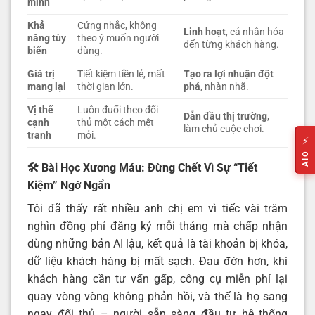
minh
Khả
Cứng nhắc, không
Linh hoạt
, cá nhân hóa
năng tùy
theo ý muốn người
đến từng khách hàng.
biến
dùng.
Giá trị
Tiết kiệm tiền lẻ, mất
Tạo ra lợi nhuận đột
mang lại
thời gian lớn.
phá
, nhàn nhã.
Vị thế
Luôn đuổi theo đối
Dẫn đầu thị trường
,
cạnh
thủ một cách mệt
làm chủ cuộc chơi.
tranh
mỏi.
⚡
AIO
🛠️ Bài Học Xương Máu: Đừng Chết Vì Sự “Tiết
Kiệm” Ngớ Ngẩn
Tôi đã thấy rất nhiều anh chị em vì tiếc vài trăm
nghìn đồng phí đăng ký mỗi tháng mà chấp nhận
dùng những bản AI lậu, kết quả là tài khoản bị khóa,
dữ liệu khách hàng bị mất sạch. Đau đớn hơn, khi
khách hàng cần tư vấn gấp, công cụ miễn phí lại
quay vòng vòng không phản hồi, và thế là họ sang
ngay đối thủ – người sẵn sàng đầu tư hệ thống