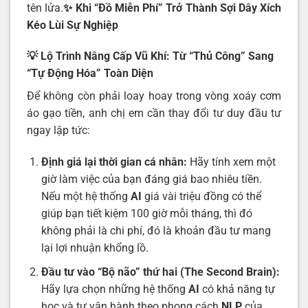
tên lửa.
✨ Khi “Đồ Miễn Phí” Trở Thành Sợi Dây Xích
Kéo Lùi Sự Nghiệp
💡 Lộ Trình Nâng Cấp Vũ Khí: Từ “Thủ Công” Sang
“Tự Động Hóa” Toàn Diện
Để không còn phải loay hoay trong vòng xoáy cơm
áo gạo tiền, anh chị em cần thay đổi tư duy đầu tư
ngay lập tức:
Định giá lại thời gian cá nhân:
Hãy tính xem một
giờ làm việc của bạn đáng giá bao nhiêu tiền.
Nếu một hệ thống
AI
giá vài triệu đồng có thể
giúp bạn tiết kiệm 100 giờ mỗi tháng, thì đó
không phải là chi phí, đó là khoản đầu tư mang
lại lợi nhuận khổng lồ.
Đầu tư vào “Bộ não” thứ hai (The Second Brain):
Hãy lựa chọn những hệ thống
AI
có khả năng tự
học và tự vận hành theo phong cách
NLP
của