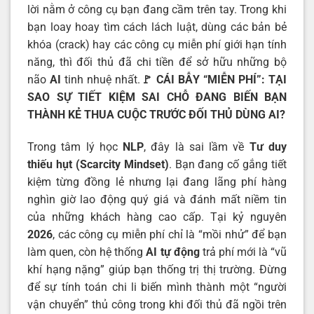
lời nằm ở công cụ bạn đang cầm trên tay. Trong khi
bạn loay hoay tìm cách lách luật, dùng các bản bẻ
khóa (crack) hay các công cụ miễn phí giới hạn tính
năng, thì đối thủ đã chi tiền để sở hữu những bộ
não
AI
tinh nhuệ nhất.
🚩 CÁI BẪY “MIỄN PHÍ”: TẠI
SAO SỰ TIẾT KIỆM SAI CHỖ ĐANG BIẾN BẠN
THÀNH KẺ THUA CUỘC TRƯỚC ĐỐI THỦ DÙNG AI?
Trong tâm lý học
NLP
, đây là sai lầm về
Tư duy
thiếu hụt (Scarcity Mindset)
. Bạn đang cố gắng tiết
kiệm từng đồng lẻ nhưng lại đang lãng phí hàng
nghìn giờ lao động quý giá và đánh mất niềm tin
của những khách hàng cao cấp. Tại kỷ nguyên
2026
, các công cụ miễn phí chỉ là “mồi nhử” để bạn
làm quen, còn hệ thống
AI tự động
trả phí mới là “vũ
khí hạng nặng” giúp bạn thống trị thị trường. Đừng
để sự tính toán chi li biến mình thành một “người
vận chuyển” thủ công trong khi đối thủ đã ngồi trên