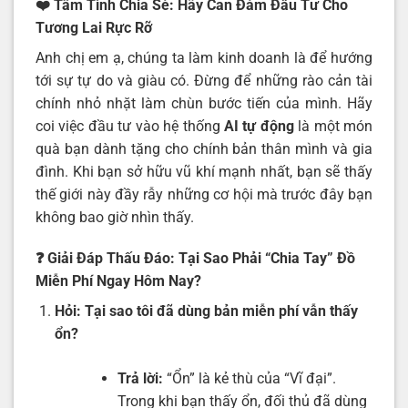
❤️ Tâm Tình Chia Sẻ: Hãy Can Đảm Đầu Tư Cho
Tương Lai Rực Rỡ
Anh chị em ạ, chúng ta làm kinh doanh là để hướng
tới sự tự do và giàu có. Đừng để những rào cản tài
chính nhỏ nhặt làm chùn bước tiến của mình. Hãy
coi việc đầu tư vào hệ thống
AI tự động
là một món
quà bạn dành tặng cho chính bản thân mình và gia
đình. Khi bạn sở hữu vũ khí mạnh nhất, bạn sẽ thấy
thế giới này đầy rẫy những cơ hội mà trước đây bạn
không bao giờ nhìn thấy.
❓ Giải Đáp Thấu Đáo: Tại Sao Phải “Chia Tay” Đồ
Miễn Phí Ngay Hôm Nay?
Hỏi: Tại sao tôi đã dùng bản miễn phí vẫn thấy
ổn?
Trả lời:
“Ổn” là kẻ thù của “Vĩ đại”.
Trong khi bạn thấy ổn, đối thủ đã dùng