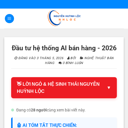
Bỏ
qua
nội
dung
Đầu tư hệ thống AI bán hàng - 2026
ĐĂNG VÀO
3 THÁNG 5, 2026
BỞI
NGHỆ THUẬT BÁN
HÀNG
0 BÌNH LUẬN
👋 LỜI NGỎ & HỆ SINH THÁI NGUYỄN
▼
HUỲNH LỘC
Đang có
28 người
cùng xem bài viết này.
🤖 AI TÓM TẮT THỰC CHIẾN: