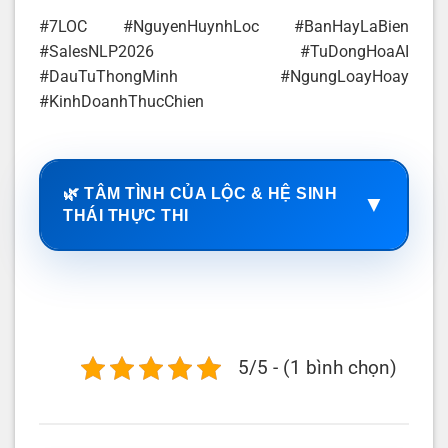
#7LOC #NguyenHuynhLoc #BanHayLaBien
#SalesNLP2026 #TuDongHoaAI
#DauTuThongMinh #NgungLoayHoay
#KinhDoanhThucChien
🌿 TÂM TÌNH CỦA LỘC & HỆ SINH
▼
THÁI THỰC THI
5/5 - (1 bình chọn)