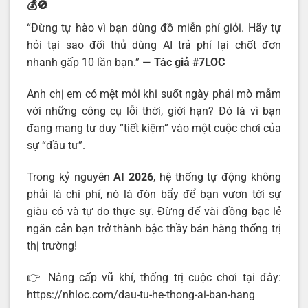
💰🚫
“Đừng tự hào vì bạn dùng đồ miễn phí giỏi. Hãy tự
hỏi tại sao đối thủ dùng AI trả phí lại chốt đơn
nhanh gấp 10 lần bạn.” —
Tác giả #7LOC
Anh chị em có mệt mỏi khi suốt ngày phải mò mẫm
với những công cụ lỗi thời, giới hạn? Đó là vì bạn
đang mang tư duy “tiết kiệm” vào một cuộc chơi của
sự “đầu tư”.
Trong kỷ nguyên
AI 2026
, hệ thống tự động không
phải là chi phí, nó là đòn bẩy để bạn vươn tới sự
giàu có và tự do thực sự. Đừng để vài đồng bạc lẻ
ngăn cản bạn trở thành bậc thầy bán hàng thống trị
thị trường!
👉 Nâng cấp vũ khí, thống trị cuộc chơi tại đây:
https://nhloc.com/dau-tu-he-thong-ai-ban-hang