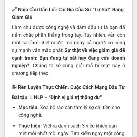
🔗 Nhịp Cầu Dẫn Lối: Cái Giá Của Sự “Tự Sát” Bằng
Giảm Giá
Làm chủ được công nghệ và dám đầu tư là bạn đã
nắm chắc phần thắng trong tay. Tuy nhiên, vẫn còn
một sai lầm chết người mà ngay cả người có công
cụ mạnh vẫn mắc phải:
Sự thật về việc giảm giá để
cạnh tranh: Bạn đang tự sát hay đang cứu doanh
nghiệp
?
. Chúng ta sẽ cùng giải mã bí mật này ở
chương tiếp theo.
📝 Rèn Luyện Thực Chiến: Cuộc Cách Mạng Đầu Tư
Bài tập 1: NLP – “Định vị giá trị thặng dư”
Mục tiêu:
Xóa bỏ rào cản tâm lý sợ chi tiền cho
công nghệ.
Thực hiện:
Viết ra danh sách 3 việc khiến bạn
mệt mỏi nhất mỗi ngày. Tìm kiếm ngay một công