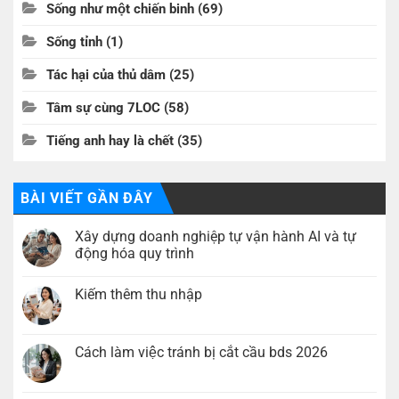
Sống như một chiến binh
(69)
Sống tỉnh
(1)
Tác hại của thủ dâm
(25)
Tâm sự cùng 7LOC
(58)
Tiếng anh hay là chết
(35)
BÀI VIẾT GẦN ĐÂY
Xây dựng doanh nghiệp tự vận hành AI và tự
động hóa quy trình
Không
có
Kiếm thêm thu nhập
bình
luận
Không
ở
có
Xây
bình
dựng
luận
Cách làm việc tránh bị cắt cầu bds 2026
doanh
ở
nghiệp
Kiếm
Không
tự
thêm
có
vận
thu
bình