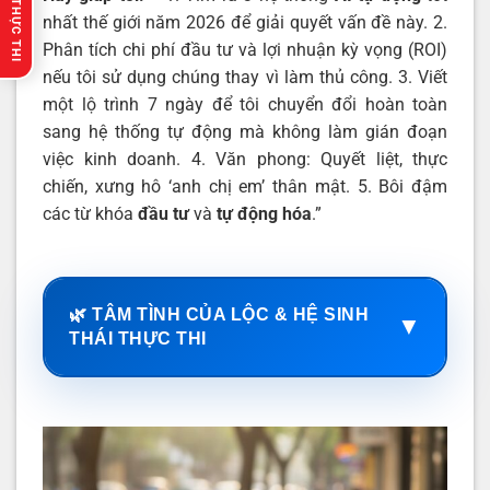
🔥 GỢI Ý THỰC THI
nhất thế giới năm 2026 để giải quyết vấn đề này. 2.
Phân tích chi phí đầu tư và lợi nhuận kỳ vọng (ROI)
nếu tôi sử dụng chúng thay vì làm thủ công. 3. Viết
một lộ trình 7 ngày để tôi chuyển đổi hoàn toàn
sang hệ thống tự động mà không làm gián đoạn
việc kinh doanh. 4. Văn phong: Quyết liệt, thực
chiến, xưng hô ‘anh chị em’ thân mật. 5. Bôi đậm
các từ khóa
đầu tư
và
tự động hóa
.”
🌿 TÂM TÌNH CỦA LỘC & HỆ SINH
▼
THÁI THỰC THI