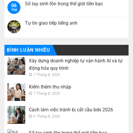
hành
nhập
luận
Số tay sinh tồn trong thế giới tiền bạc
AI
06
ở
và
Th8
Cách
Không
tự
làm
có
động
việc
bình
hóa
tránh
luận
Tự tin giao tiếp tiếng anh
quy
bị
ở
trình
cắt
Số
Không
cầu
tay
có
bds
sinh
bình
2026
tồn
luận
trong
ở
thế
Tự
BÌNH LUẬN NHIỀU
giới
tin
tiền
giao
Xây dựng doanh nghiệp tự vận hành AI và tự
bạc
tiếp
tiếng
động hóa quy trình
anh
7 Tháng 8, 2026
Kiếm thêm thu nhập
7 Tháng 8, 2026
Cách làm việc tránh bị cắt cầu bds 2026
6 Tháng 8, 2026
Số tay sinh tồn trong thế giới tiền bạc