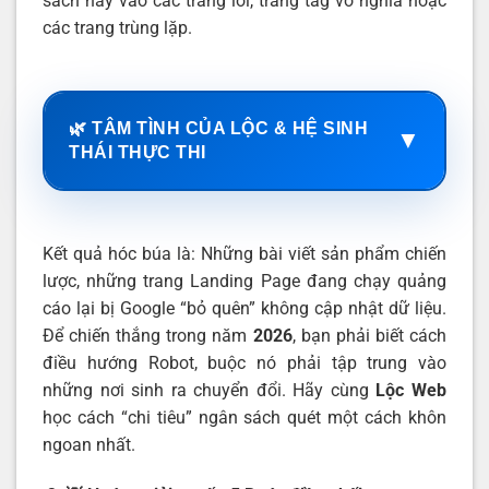
sách này vào các trang lỗi, trang tag vô nghĩa hoặc
các trang trùng lặp.
🌿 TÂM TÌNH CỦA LỘC & HỆ SINH
▼
THÁI THỰC THI
Kết quả hóc búa là: Những bài viết sản phẩm chiến
lược, những trang Landing Page đang chạy quảng
cáo lại bị Google “bỏ quên” không cập nhật dữ liệu.
Để chiến thắng trong năm
2026
, bạn phải biết cách
điều hướng Robot, buộc nó phải tập trung vào
những nơi sinh ra chuyển đổi. Hãy cùng
Lộc Web
học cách “chi tiêu” ngân sách quét một cách khôn
ngoan nhất.