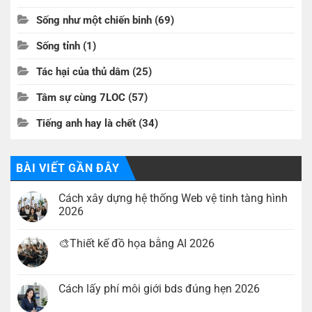
Sống như một chiến binh
(69)
Sống tỉnh
(1)
Tác hại của thủ dâm
(25)
Tâm sự cùng 7LOC
(57)
Tiếng anh hay là chết
(34)
BÀI VIẾT GẦN ĐÂY
Cách xây dựng hệ thống Web vệ tinh tàng hình
2026
Không
có
🎨Thiết kế đồ họa bằng AI 2026
bình
luận
Không
ở
có
Cách
bình
xây
luận
Cách lấy phí môi giới bds đúng hẹn 2026
dựng
ở
hệ
🎨
Không
thống