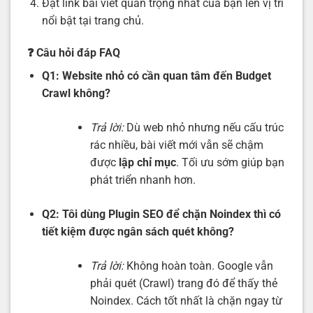
Đặt link bài viết quan trọng nhất của bạn lên vị trí
nổi bật tại trang chủ.
❓ C
âu hỏi đáp FAQ
Q1: Website nhỏ có cần quan tâm đến Budget
Crawl không?
Trả lời:
Dù web nhỏ nhưng nếu cấu trúc
rác nhiều, bài viết mới vẫn sẽ chậm
được
lập chỉ mục
. Tối ưu sớm giúp bạn
phát triển nhanh hơn.
Q2: Tôi dùng Plugin SEO để chặn Noindex thì có
tiết kiệm được ngân sách quét không?
Trả lời:
Không hoàn toàn. Google vẫn
phải quét (Crawl) trang đó để thấy thẻ
Noindex. Cách tốt nhất là chặn ngay từ