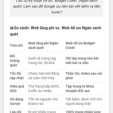
Câu 20.Kỹ thuật tối ưu “Budget Crawl” (Ngân sách
quét): Làm sao để Google ưu tiên bài viết kiếm ra tiền
trước?
📊So sánh: Web lãng phí vs. Web tối ưu Ngân sách
quét
Web lãng phí Ngân
Web tối ưu Budget
Tiêu chí
sách quét
Crawl
Đối
Quét cả trang tag,
Chỉ tập trung vào bài
tượng
trang rác, lỗi 404
viết hái ra tiền
quét
Tốc độ
Chậm, bài mới đăng
Thần tốc, Index sau vài
cập nhật
cả tuần mới thấy
phút
Hiệu quả
Thứ hạng bấp bênh,
Tập trung từ khóa
SEO
traffic ảo nhiều
chuyển đổi cao
Sử dụng
Tốn tài nguyên cho
Tiết kiệm, dành chỗ cho
Server
Robot rác
người dùng thật
Lập chỉ
Bị sót nhiều trang
100% trang chiến lược