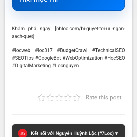
THÁI THỰC THI
Khám phá ngay: [
nhloc.com/bi-quyet-toi-uu-ngan-
sach-quet
]
#locweb #loc317 #BudgetCrawl #TechnicalSEO
#SEOTips #GoogleBot #WebOptimization #HọcSEO
#DigitalMarketing #Locnguyen
Rate this post
Kết nối với Nguyễn Huỳnh Lộc (#7Loc)
▼
✍️