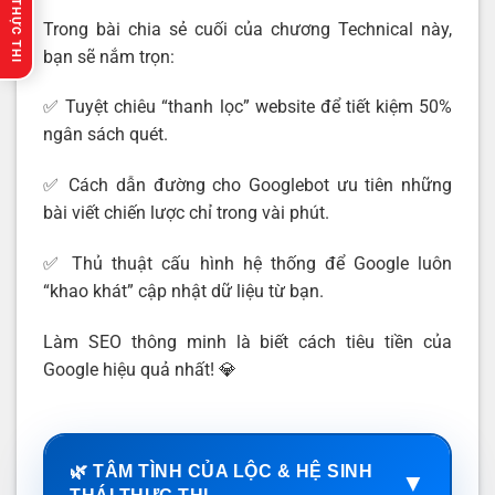
🔥 GỢI Ý THỰC THI
Trong bài chia sẻ cuối của chương Technical này,
bạn sẽ nắm trọn:
✅ Tuyệt chiêu “thanh lọc” website để tiết kiệm 50%
ngân sách quét.
✅ Cách dẫn đường cho Googlebot ưu tiên những
bài viết chiến lược chỉ trong vài phút.
✅ Thủ thuật cấu hình hệ thống để Google luôn
“khao khát” cập nhật dữ liệu từ bạn.
Làm SEO thông minh là biết cách tiêu tiền của
Google hiệu quả nhất! 💎
🌿 TÂM TÌNH CỦA LỘC & HỆ SINH
▼