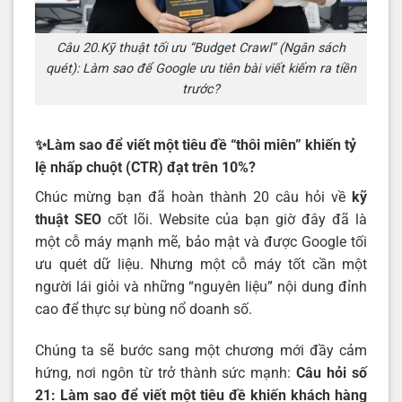
Câu 20.Kỹ thuật tối ưu “Budget Crawl” (Ngân sách
quét): Làm sao để Google ưu tiên bài viết kiếm ra tiền
trước?
✨Làm sao để viết một tiêu đề “thôi miên” khiến tỷ
lệ nhấp chuột (CTR) đạt trên 10%?
Chúc mừng bạn đã hoàn thành 20 câu hỏi về
kỹ
thuật SEO
cốt lõi. Website của bạn giờ đây đã là
một cỗ máy mạnh mẽ, bảo mật và được Google tối
ưu quét dữ liệu. Nhưng một cỗ máy tốt cần một
người lái giỏi và những “nguyên liệu” nội dung đỉnh
cao để thực sự bùng nổ doanh số.
Chúng ta sẽ bước sang một chương mới đầy cảm
hứng, nơi ngôn từ trở thành sức mạnh:
Câu hỏi số
21: Làm sao để viết một tiêu đề khiến khách hàng