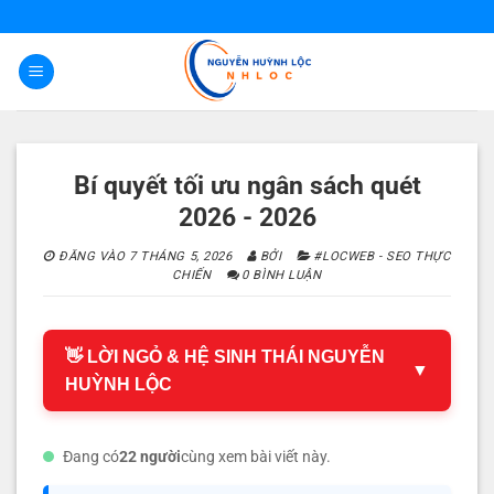
Bỏ
qua
nội
dung
Bí quyết tối ưu ngân sách quét
2026 - 2026
ĐĂNG VÀO
7 THÁNG 5, 2026
BỞI
#LOCWEB - SEO THỰC
CHIẾN
0 BÌNH LUẬN
👋 LỜI NGỎ & HỆ SINH THÁI NGUYỄN
▼
HUỲNH LỘC
Đang có
22 người
cùng xem bài viết này.