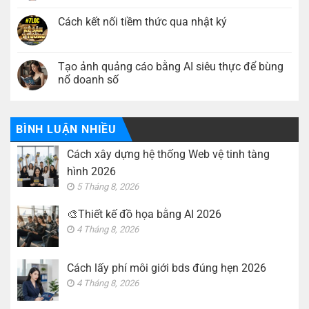
Thiết
có
Web
kế
bình
vệ
đồ
luận
Cách kết nối tiềm thức qua nhật ký
tinh
họa
ở
tàng
bằng
Cách
Không
hình
AI
lấy
có
2026
2026
phí
bình
môi
luận
Tạo ảnh quảng cáo bằng AI siêu thực để bùng
giới
ở
nổ doanh số
bds
Cách
đúng
kết
Không
hẹn
nối
có
2026
tiềm
bình
thức
luận
qua
BÌNH LUẬN NHIỀU
ở
nhật
Tạo
ký
ảnh
Cách xây dựng hệ thống Web vệ tinh tàng
quảng
cáo
hình 2026
bằng
AI
5 Tháng 8, 2026
siêu
thực
để
🎨Thiết kế đồ họa bằng AI 2026
bùng
4 Tháng 8, 2026
nổ
doanh
số
Cách lấy phí môi giới bds đúng hẹn 2026
4 Tháng 8, 2026