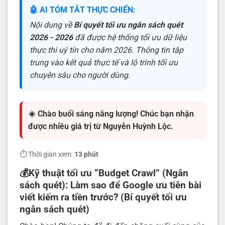
🤖 AI TÓM TẮT THỰC CHIẾN:
Nội dung về
Bí quyết tối ưu ngân sách quét
2026 - 2026
đã được hệ thống tối ưu dữ liệu
thực thi uý tín cho năm 2026. Thông tin tập
trung vào kết quả thực tế và lộ trình tối ưu
chuyên sâu cho người dùng.
☀️ Chào buổi sáng năng lượng! Chúc bạn nhận
được nhiều giá trị từ Nguyễn Huỳnh Lộc.
⏱️ Thời gian xem:
13 phút
💰Kỹ thuật tối ưu “Budget Crawl” (Ngân
sách quét): Làm sao để Google ưu tiên bài
viết kiếm ra tiền trước? (Bí quyết tối ưu
ngân sách quét)