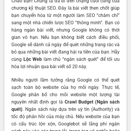
Chào bạn! Chúng ta đã đi đến chặng cuối cùng của
chương kỹ thuật SEO. Đây là bài viết then chốt giúp
bạn chuyển hóa từ một người làm SEO “chăm chỉ”
sang một nhà chiến lược SEO “thông minh”. Bạn có
hàng ngàn bài viết, nhưng Google không có thời
gian vô hạn. Nếu bạn không biết cách điều phối,
Google sẽ dành cả ngày để quét những trang rác và
bỏ qua những bài viết đang hái ra tiền của bạn. Hãy
cùng
Lộc Web
làm chủ “ngân sách quét” để tối ưu
hóa lợi nhuận qua bài viết số 20 này.
Nhiều người lầm tưởng rằng Google có thể quét
sạch toàn bộ website của họ mỗi ngày. Thực tế,
Google phân bổ cho mỗi website một lượng tài
nguyên nhất định gọi là
Crawl Budget (Ngân sách
quét)
. Ngân sách này dựa trên uý tín (Authority) và
tốc độ phản hồi của máy chủ. Nếu website của bạn
có cấu trúc lộn xộn, Googlebot sẽ lãng phí ngân