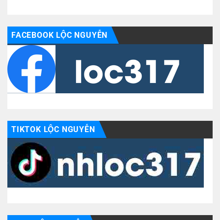
FACEBOOK LỘC NGUYỄN
TIKTOK LỘC NGUYỄN