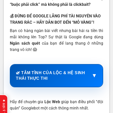
“buộc phải click” mà không phải là clickbait?
💰 ĐỪNG ĐỂ GOOGLE LÃNG PHÍ TÀI NGUYÊN VÀO
TRANG RÁC – HÃY DẪN BOT ĐẾN “MỎ VÀNG”!
Bạn có hàng ngàn bài viết nhưng bài hái ra tiền thì
mãi không lên Top? Sự thật là Google đang dùng
Ngân sách quét
của bạn để lang thang ở những
trang vô ích! 😱
🌿 TÂM TÌNH CỦA LỘC & HỆ SINH
▼
THÁI THỰC THI
Hãy để chuyên gia
Lộc Web
giúp bạn điều phối “đội
quân” Googlebot một cách thông minh nhất.