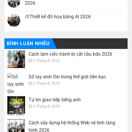
trong
ở
2026
thế
Tự
giới
tin
Không
tiền
giao
có
bạc
tiếp
🎨Thiết kế đồ họa bằng AI 2026
bình
tiếng
luận
anh
Không
ở
có
Cách
bình
xây
luận
dựng
ở
hệ
🎨
BÌNH LUẬN NHIỀU
thống
Thiết
Web
kế
vệ
Cách làm việc tránh bị cắt cầu bds 2026
đồ
tinh
họa
tàng
6 Tháng 8, 2026
bằng
hình
AI
2026
2026
Số tay sinh tồn trong thế giới tiền bạc
6 Tháng 8, 2026
Tự tin giao tiếp tiếng anh
6 Tháng 8, 2026
Cách xây dựng hệ thống Web vệ tinh tàng
hình 2026