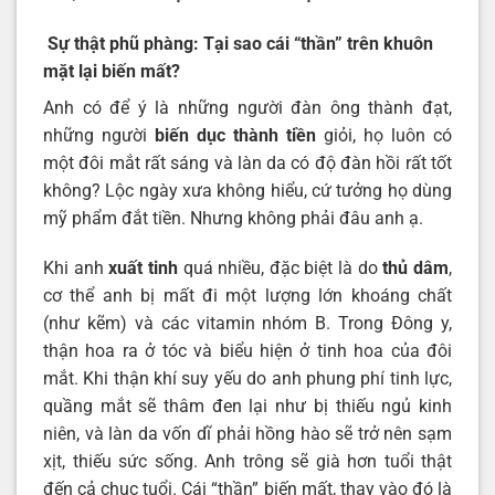
Sự thật phũ phàng: Tại sao cái “thần” trên khuôn
mặt lại biến mất?
Anh có để ý là những người đàn ông thành đạt,
những người
biến dục thành tiền
giỏi, họ luôn có
một đôi mắt rất sáng và làn da có độ đàn hồi rất tốt
không? Lộc ngày xưa không hiểu, cứ tưởng họ dùng
mỹ phẩm đắt tiền. Nhưng không phải đâu anh ạ.
Khi anh
xuất tinh
quá nhiều, đặc biệt là do
thủ dâm
,
cơ thể anh bị mất đi một lượng lớn khoáng chất
(như kẽm) và các vitamin nhóm B. Trong Đông y,
thận hoa ra ở tóc và biểu hiện ở tinh hoa của đôi
mắt. Khi thận khí suy yếu do anh phung phí tinh lực,
quầng mắt sẽ thâm đen lại như bị thiếu ngủ kinh
niên, và làn da vốn dĩ phải hồng hào sẽ trở nên sạm
xịt, thiếu sức sống. Anh trông sẽ già hơn tuổi thật
đến cả chục tuổi. Cái “thần” biến mất, thay vào đó là