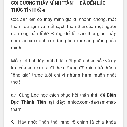
SOI GƯƠNG THẤY MÌNH “TÀN” – ĐÃ ĐẾN LÚC
THỨC TỈNH!
🪞🔥
Các anh em có thấy mình già đi nhanh chóng, mắt
thâm, da sạm và mất sạch thần thái của một người
đàn ông bản lĩnh? Đừng đổ lỗi cho thời gian, hãy
nhìn lại cách anh em đang tiêu xài năng lượng của
mình!
Mỗi giọt tinh túy mất đi là một phần nhan sắc và uy
lực của anh em ra đi theo. Đừng để mình trở thành
“ông già” trước tuổi chỉ vì những ham muốn nhất
thời!
👉 Cùng Lộc học cách phục hồi thần thái để
Biến
Dục Thành Tiền
tại đây: nhloc.com/da-sam-mat-
tham
💎 Hãy nhớ: Thần thái rạng rỡ chính là chìa khóa