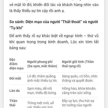
vẻ mặt lờ đờ, khiến đối tác và khách hàng nhìn vào
là thấy thiếu sự tin cậy rồi anh ạ.
So sánh: Diện mạo của người “Thất thoát” và người
“Tụ khí”
Để anh thấy rõ sự khác biệt về ngoại hình – thứ vũ
khí quan trọng trong kinh doanh, Lộc xin tóm tắt
bảng sau:
Đặc
Người phung phí
Người giữ tinh (Thần
điểm
(Da sạm, mắt thâm)
thái rạng rỡ)
diện mạo
Lờ đờ, thâm quầng,
Sáng quắc, có hồn, nhìn
Đôi mắt
ánh mắt thiếu tự tin.
thẳng và quyết đoán.
Sạm màu, dễ nổi
Hồng hào, khỏe khoắn,
Làn da
mụn, thiếu độ bóng.
căng tràn sức sống.
Thần
Đầy uy lực, thu hút sự
Trông mệt mỏi, uể
thái
tin tưởng của người
oải, thiếu sức hút.