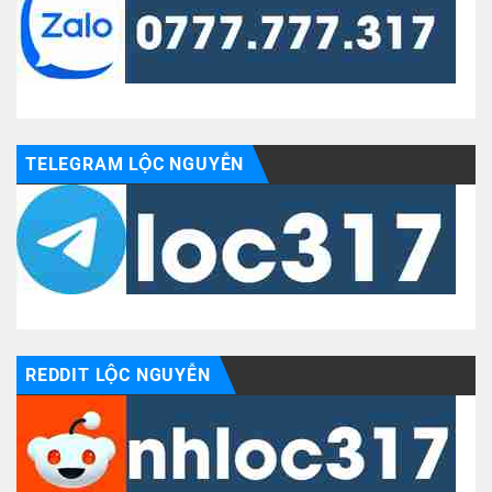
TELEGRAM LỘC NGUYỄN
REDDIT LỘC NGUYỄN