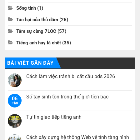
Sống tỉnh
(1)
Tác hại của thủ dâm
(25)
Tâm sự cùng 7LOC
(57)
Tiếng anh hay là chết
(35)
BÀI VIẾT GẦN ĐÂY
Cách làm việc tránh bị cắt cầu bds 2026
Không
có
bình
luận
Số tay sinh tồn trong thế giới tiền bạc
06
ở
Th8
Cách
Không
làm
có
việc
bình
tránh
luận
Tự tin giao tiếp tiếng anh
bị
ở
cắt
Số
Không
cầu
tay
có
bds
sinh
bình
2026
tồn
luận
Cách xây dựng hệ thống Web vệ tinh tàng hình