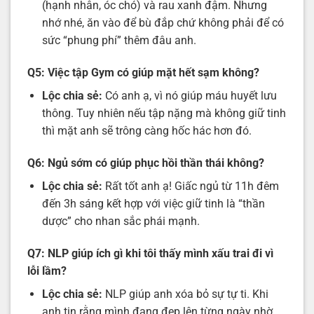
(hạnh nhân, óc chó) và rau xanh đậm. Nhưng
nhớ nhé, ăn vào để bù đắp chứ không phải để có
sức “phung phí” thêm đâu anh.
Q5: Việc tập Gym có giúp mặt hết sạm không?
Lộc chia sẻ:
Có anh ạ, vì nó giúp máu huyết lưu
thông. Tuy nhiên nếu tập nặng mà không giữ tinh
thì mặt anh sẽ trông càng hốc hác hơn đó.
Q6: Ngủ sớm có giúp phục hồi thần thái không?
Lộc chia sẻ:
Rất tốt anh ạ! Giấc ngủ từ 11h đêm
đến 3h sáng kết hợp với việc giữ tinh là “thần
dược” cho nhan sắc phái mạnh.
Q7: NLP giúp ích gì khi tôi thấy mình xấu trai đi vì
lỗi lầm?
Lộc chia sẻ:
NLP giúp anh xóa bỏ sự tự ti. Khi
anh tin rằng mình đang đẹp lên từng ngày nhờ