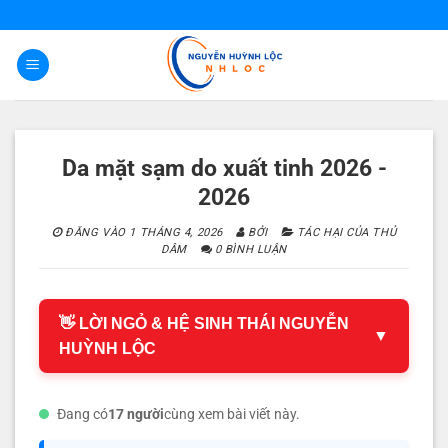
Bỏ
qua
nội
dung
Da mặt sạm do xuất tinh 2026 -
2026
ĐĂNG VÀO
1 THÁNG 4, 2026
BỞI
TÁC HẠI CỦA THỦ
DÂM
0 BÌNH LUẬN
👋 LỜI NGỎ & HỆ SINH THÁI NGUYỄN
▼
HUỲNH LỘC
Đang có
17 người
cùng xem bài viết này.