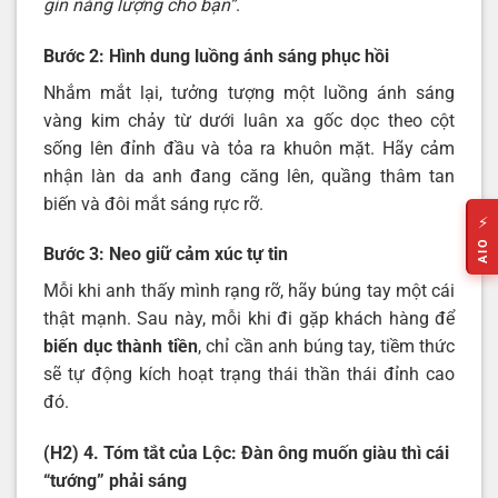
gìn năng lượng cho bạn”
.
Bước 2: Hình dung luồng ánh sáng phục hồi
Nhắm mắt lại, tưởng tượng một luồng ánh sáng
vàng kim chảy từ dưới luân xa gốc dọc theo cột
sống lên đỉnh đầu và tỏa ra khuôn mặt. Hãy cảm
nhận làn da anh đang căng lên, quầng thâm tan
biến và đôi mắt sáng rực rỡ.
⚡
AIO
Bước 3: Neo giữ cảm xúc tự tin
Mỗi khi anh thấy mình rạng rỡ, hãy búng tay một cái
thật mạnh. Sau này, mỗi khi đi gặp khách hàng để
biến dục thành tiền
, chỉ cần anh búng tay, tiềm thức
sẽ tự động kích hoạt trạng thái thần thái đỉnh cao
đó.
(H2) 4. Tóm tắt của Lộc: Đàn ông muốn giàu thì cái
“tướng” phải sáng