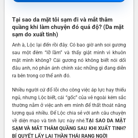
Tại sao da mặt tôi sạm đi và mắt thâm
quầng khi làm chuyện đó quá độ? (Da mặt
sạm do xuất tinh)
Anh à, Lộc lại đến rồi đây. Có bao giờ anh soi gương
sau một đêm “lỡ lầm” và thấy giật mình vì khuôn
mặt mình không? Cái gương nó không biết nói dối
đâu anh, nó phản ánh chính xác những gì đang diễn
ra bên trong cơ thể anh đó.
Nhiều người cứ đổ lỗi cho công việc áp lực hay thiếu
ngủ, nhưng Lộc biết, cái “gốc” của vẻ ngoài kém sắc
thường nằm ở việc anh em mình để thất thoát năng
lượng quá nhiều. Để Lộc chia sẻ với anh câu chuyện
về diện mạo và tinh lực này nhé.
TẠI SAO DA MẶT
SẠM VÀ MẮT THÂM QUẦNG SAU KHI XUẤT TINH?
BÍ QUYẾT LẤY LẠI THẦN THÁI RẠNG NGỜI