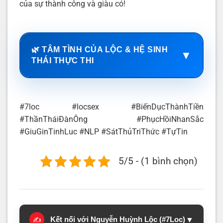
của sự thành công và giàu có!
🌿 TÂM TÌNH CỦA LỘC & HỆ SINH
▼
THÁI THỰC THI
#7loc #locsex #BiếnDụcThànhTiền
#ThầnTháiĐànÔng #PhụcHồiNhanSắc
#GiuGinTinhLuc #NLP #SátThủTriThức #TựTin
5/5 - (1 bình chọn)
Kết nối với Nguyễn Huỳnh Lộc (#7Loc)
▼
✍️