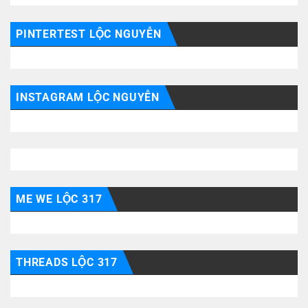
PINTERTEST LỘC NGUYỄN
INSTAGRAM LỘC NGUYỄN
ME WE LỘC 317
THREADS LỘC 317