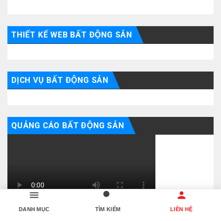
THIẾT KẾ WEB BẤT ĐỘNG SẢN
DỊCH VỤ BẤT ĐỘNG SẢN
QUẢNG CÁO BẤT ĐỘNG SẢN
DANH MỤC
TÌM KIẾM
LIÊN HỆ