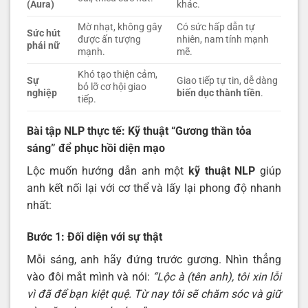
(Aura)
khác.
Mờ nhạt, không gây
Có sức hấp dẫn tự
Sức hút
được ấn tượng
nhiên, nam tính mạnh
phái nữ
mạnh.
mẽ.
Khó tạo thiện cảm,
Sự
Giao tiếp tự tin, dễ dàng
bỏ lỡ cơ hội giao
nghiệp
biến dục thành tiền
.
tiếp.
Bài tập NLP thực tế: Kỹ thuật “Gương thần tỏa
sáng” để phục hồi diện mạo
Lộc muốn hướng dẫn anh một
kỹ thuật NLP
giúp
anh kết nối lại với cơ thể và lấy lại phong độ nhanh
nhất:
Bước 1: Đối diện với sự thật
Mỗi sáng, anh hãy đứng trước gương. Nhìn thẳng
vào đôi mắt mình và nói:
“Lộc à (tên anh), tôi xin lỗi
vì đã để bạn kiệt quệ. Từ nay tôi sẽ chăm sóc và giữ