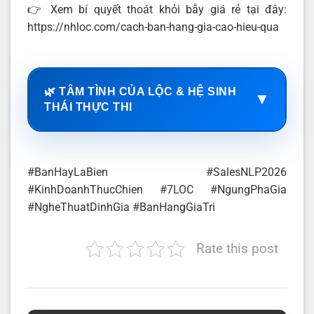
👉 Xem bí quyết thoát khỏi bẫy giá rẻ tại đây:
https://nhloc.com/cach-ban-hang-gia-cao-hieu-qua
🌿 TÂM TÌNH CỦA LỘC & HỆ SINH
▼
THÁI THỰC THI
#BanHayLaBien #SalesNLP2026
#KinhDoanhThucChien #7LOC #NgungPhaGia
#NgheThuatDinhGia #BanHangGiaTri
Rate this post