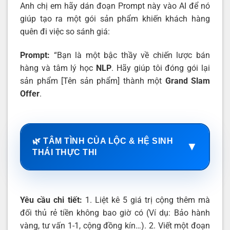
Anh chị em hãy dán đoạn Prompt này vào AI để nó
giúp tạo ra một gói sản phẩm khiến khách hàng
quên đi việc so sánh giá:
Prompt:
“Bạn là một bậc thầy về chiến lược bán
hàng và tâm lý học
NLP
. Hãy giúp tôi đóng gói lại
sản phẩm [Tên sản phẩm] thành một
Grand Slam
Offer
.
🌿 TÂM TÌNH CỦA LỘC & HỆ SINH
▼
THÁI THỰC THI
Yêu cầu chi tiết:
1. Liệt kê 5 giá trị cộng thêm mà
đối thủ rẻ tiền không bao giờ có (Ví dụ: Bảo hành
vàng, tư vấn 1-1, cộng đồng kín…). 2. Viết một đoạn