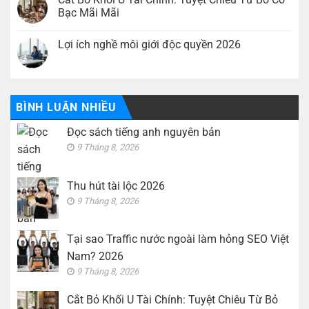
bình
2026
luận
Bạc Mãi Mãi
ở
Tại
Không
sao
có
Lợi ích nghề môi giới độc quyền 2026
Traffic
bình
nước
luận
Không
ngoài
ở
có
làm
Cắt
bình
hỏng
Bỏ
luận
SEO
Khối
ở
Việt
U
Lợi
BÌNH LUẬN NHIỀU
Nam?
Tài
ích
2026
Chính:
nghề
Tuyệt
Đọc sách tiếng anh nguyên bản
môi
Chiêu
giới
Từ
9 Tháng 8, 2026
độc
Bỏ
quyền
Cờ
2026
Bạc
Mãi
Thu hút tài lộc 2026
Mãi
9 Tháng 8, 2026
Tại sao Traffic nước ngoài làm hỏng SEO Việt
Nam? 2026
9 Tháng 8, 2026
Cắt Bỏ Khối U Tài Chính: Tuyệt Chiêu Từ Bỏ