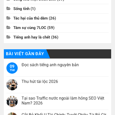
Sống tỉnh
(1)
Tác hại của thủ dâm
(26)
Tâm sự cùng 7LOC
(59)
Tiếng anh hay là chết
(36)
BÀI VIẾT GẦN ĐÂY
Đọc sách tiếng anh nguyên bản
09
Th8
Không
có
bình
luận
Thu hút tài lộc 2026
ở
Đọc
Không
sách
có
tiếng
bình
anh
luận
Tại sao Traffic nước ngoài làm hỏng SEO Việt
nguyên
ở
Nam? 2026
bản
Thu
hút
Không
tài
có
lộc
Cắt Bỏ Khối U Tài Chính: Tuyệt Chiêu Từ Bỏ Cờ