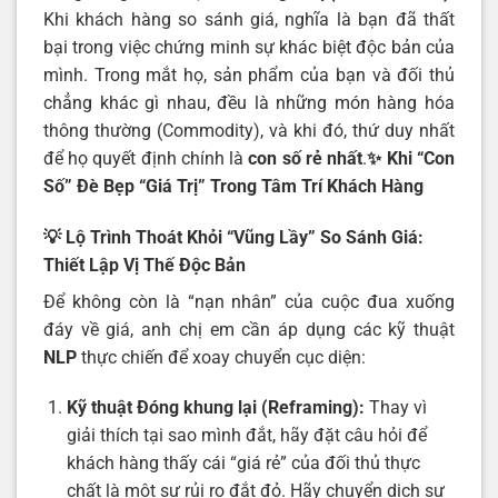
Khi khách hàng so sánh giá, nghĩa là bạn đã thất
bại trong việc chứng minh sự khác biệt độc bản của
mình. Trong mắt họ, sản phẩm của bạn và đối thủ
chẳng khác gì nhau, đều là những món hàng hóa
thông thường (Commodity), và khi đó, thứ duy nhất
để họ quyết định chính là
con số rẻ nhất
.
✨ Khi “Con
Số” Đè Bẹp “Giá Trị” Trong Tâm Trí Khách Hàng
💡 Lộ Trình Thoát Khỏi “Vũng Lầy” So Sánh Giá:
Thiết Lập Vị Thế Độc Bản
Để không còn là “nạn nhân” của cuộc đua xuống
đáy về giá, anh chị em cần áp dụng các kỹ thuật
NLP
thực chiến để xoay chuyển cục diện:
Kỹ thuật Đóng khung lại (Reframing):
Thay vì
giải thích tại sao mình đắt, hãy đặt câu hỏi để
khách hàng thấy cái “giá rẻ” của đối thủ thực
chất là một sự rủi ro đắt đỏ. Hãy chuyển dịch sự