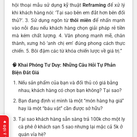
hội thoại mẫu sử dụng kỹ thuật
Reframing
để xử lý
khi khách hàng nói: ‘Tại sao bên em đắt hơn bên đối
thủ?’. 3. Sử dụng ngôn từ
thôi miên
để nhấn mạnh
vào nỗi đau nếu khách hàng chọn giải pháp rẻ tiền
mà kém chất lượng. 4. Văn phong mạnh mẽ, chân
thành, xưng hô ‘anh chị em’ đúng phong cách thực
chiến. 5. Bôi đậm các từ khóa chiến lược về giá trị.”
🧠
Khai Phóng Tư Duy: Những Câu Hỏi Tự Phản
Biện Đắt Giá
Nếu sản phẩm của bạn và đối thủ có giá bằng
nhau, khách hàng có chọn bạn không? Tại sao?
Bạn đang định vị mình là một “món hàng hạ giá”
hay là một “báu vật” cần được sở hữu?
Tại sao khách hàng sẵn sàng trả 100k cho một ly
cà phê ở khách sạn 5 sao nhưng lại mặc cả 5k ở
quán vỉa hè?