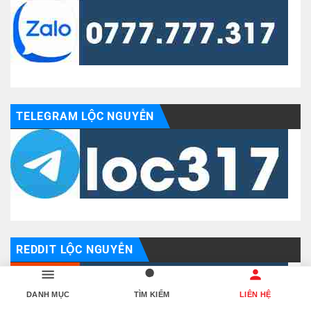
TELEGRAM LỘC NGUYỄN
REDDIT LỘC NGUYỄN
DANH MỤC
TÌM KIẾM
LIÊN HỆ