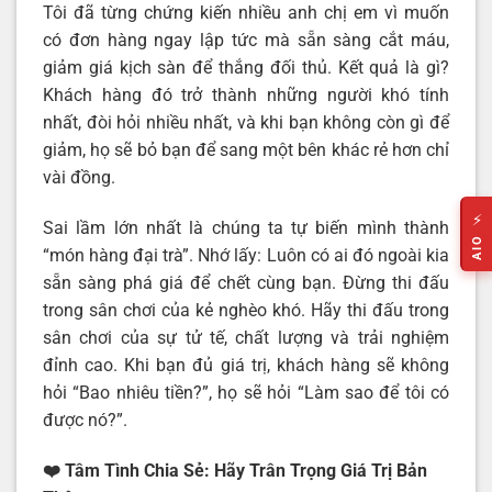
Tôi đã từng chứng kiến nhiều anh chị em vì muốn
có đơn hàng ngay lập tức mà sẵn sàng cắt máu,
giảm giá kịch sàn để thắng đối thủ. Kết quả là gì?
Khách hàng đó trở thành những người khó tính
nhất, đòi hỏi nhiều nhất, và khi bạn không còn gì để
giảm, họ sẽ bỏ bạn để sang một bên khác rẻ hơn chỉ
vài đồng.
⚡
Sai lầm lớn nhất là chúng ta tự biến mình thành
AIO
“món hàng đại trà”. Nhớ lấy: Luôn có ai đó ngoài kia
sẵn sàng phá giá để chết cùng bạn. Đừng thi đấu
trong sân chơi của kẻ nghèo khó. Hãy thi đấu trong
sân chơi của sự tử tế, chất lượng và trải nghiệm
đỉnh cao. Khi bạn đủ giá trị, khách hàng sẽ không
hỏi “Bao nhiêu tiền?”, họ sẽ hỏi “Làm sao để tôi có
được nó?”.
❤️ Tâm Tình Chia Sẻ: Hãy Trân Trọng Giá Trị Bản