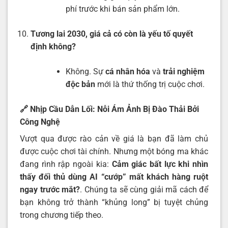
phí trước khi bán sản phẩm lớn.
Tương lai 2030, giá cả có còn là yếu tố quyết
định không?
Không. Sự
cá nhân hóa
và
trải nghiệm
độc bản
mới là thứ thống trị cuộc chơi.
🔗 Nhịp Cầu Dẫn Lối: Nỗi Ám Ảnh Bị Đào Thải Bởi
Công Nghệ
Vượt qua được rào cản về giá là bạn đã làm chủ
được cuộc chơi tài chính. Nhưng một bóng ma khác
đang rình rập ngoài kia:
Cảm giác bất lực khi nhìn
thấy đối thủ dùng AI “cướp” mất khách hàng ruột
ngay trước mắt
?
. Chúng ta sẽ cùng giải mã cách để
bạn không trở thành “khủng long” bị tuyệt chủng
trong chương tiếp theo.