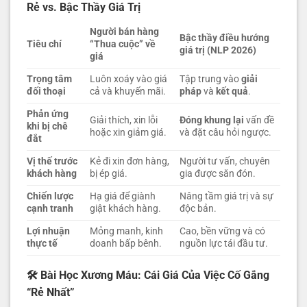
Rẻ vs. Bậc Thầy Giá Trị
Người bán hàng
Bậc thầy điều hướng
Tiêu chí
“Thua cuộc” về
giá trị (NLP 2026)
giá
Trọng tâm
Luôn xoáy vào giá
Tập trung vào
giải
đối thoại
cả và khuyến mãi.
pháp
và
kết quả
.
Phản ứng
Giải thích, xin lỗi
Đóng khung lại
vấn đề
khi bị chê
hoặc xin giảm giá.
và đặt câu hỏi ngược.
đắt
Vị thế trước
Kẻ đi xin đơn hàng,
Người tư vấn, chuyên
khách hàng
bị ép giá.
gia được săn đón.
Chiến lược
Hạ giá để giành
Nâng tầm giá trị và sự
cạnh tranh
giật khách hàng.
độc bản.
Lợi nhuận
Mỏng manh, kinh
Cao, bền vững và có
thực tế
doanh bấp bênh.
nguồn lực tái đầu tư.
🛠️ Bài Học Xương Máu: Cái Giá Của Việc Cố Gắng
“Rẻ Nhất”