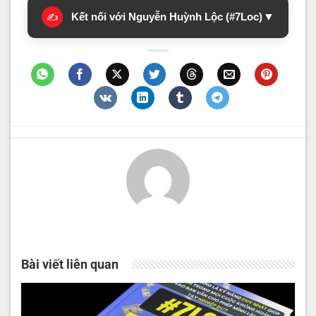
Kết nối với Nguyễn Huỳnh Lộc (#7Loc)
▼
✍️
Bài viết liên quan