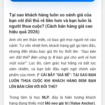
Tại sao khách hàng luôn so sánh giá của
bạn với đối thủ rẻ tiền hơn và bạn luôn là
người thua cuộc? (Cách bán hàng giá cao
hiệu quả 2026)
Anh chị em thân mến, có bao giờ mọi người rơi vào
cảnh: Tư vấn nhiệt tình, khách hàng gật gù tâm đắc,
nhưng đến khâu báo giá thì họ thốt lên:
“Sao bên
em đắt thế? Bên công ty B báo giá cho anh rẻ hơn
một nửa!”
. Lúc đó, cảm giác hụt hẫng và bất lực
xâm chiếm, và bạn bắt đầu nghi ngờ chính sản
phẩm của mình.
🚩 CÁI BẪY “GIÁ RẺ”: TẠI SAO BẠN
LUÔN THUA CUỘC KHI KHÁCH HÀNG ĐEM BẠN
LÊN BÀN CÂN VỚI ĐỐI THỦ?
Trong tâm lý học
NLP
, đây là hiện tượng khách
hàng đang thiếu một
Mỏ neo giá trị
(Value Anchor)
.