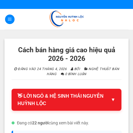
Bỏ
qua
nội
dung
Cách bán hàng giá cao hiệu quả
2026 - 2026
ĐĂNG VÀO
24 THÁNG 4, 2026
BỞI
NGHỆ THUẬT BÁN
HÀNG
0 BÌNH LUẬN
👋 LỜI NGỎ & HỆ SINH THÁI NGUYỄN
▼
HUỲNH LỘC
Đang có
22 người
cùng xem bài viết này.