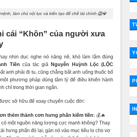
 mệnh, làm chủ nội lực và kiến tạo đế chế tài chính 🦁💎
T
hi cái “Khôn” của người xưa
ay
Y
hay nhịn dục nghe nó nặng nề, khó làm lắm đúng
ành Tiền
của tác giả
Nguyễn Huỳnh Lộc (LỘC
ắt anh phải đi tu, cũng chẳng bắt anh uống thuốc bổ
một phương pháp dùng tâm lý để điều khiển hành
P
nh chỉ trong thời gian ngắn.
 được sở hữu để xoay chuyển cuộc đời:
I
cơn thèm thành cơn hưng phấn kiếm tiền:
💰🔥
nh có một nguồn năng lượng cực mạnh không? Thay
cái hưng phấn đó lại, gán nó vào mục tiêu lo cho vợ