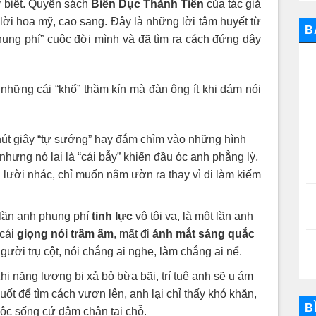
 biết. Quyển sách
Biến Dục Thành Tiền
của tác giả
ời hoa mỹ, cao sang. Đây là những lời tâm huyết từ
B
ung phí” cuộc đời mình và đã tìm ra cách đứng dậy
hững cái “khổ” thầm kín mà đàn ông ít khi dám nói
t giây “tự sướng” hay đắm chìm vào những hình
ưng nó lại là “cái bẫy” khiến đầu óc anh phẳng lỳ,
 lười nhác, chỉ muốn nằm ườn ra thay vì đi làm kiếm
lần anh phung phí
tinh lực
vô tội vạ, là một lần anh
 cái
giọng nói trầm ấm
, mất đi
ánh mắt sáng quắc
gười trụ cột, nói chẳng ai nghe, làm chẳng ai nể.
hi năng lượng bị xả bỏ bừa bãi, trí tuệ anh sẽ u ám
t để tìm cách vươn lên, anh lại chỉ thấy khó khăn,
B
uộc sống cứ dậm chân tại chỗ.