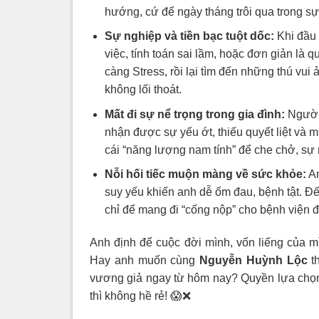
hướng, cứ để ngày tháng trôi qua trong s
Sự nghiệp và tiền bạc tuột dốc:
Khi đầu 
việc, tính toán sai lầm, hoặc đơn giản là q
càng Stress, rồi lại tìm đến những thú vui
không lối thoát.
Mất đi sự nể trọng trong gia đình:
Người 
nhận được sự yếu ớt, thiếu quyết liệt và m
cái “năng lượng nam tính” để che chở, sự 
Nỗi hối tiếc muộn màng về sức khỏe:
An
suy yếu khiến anh dễ ốm đau, bệnh tật. Đế
chỉ để mang đi “cống nộp” cho bệnh viện đ
Anh định để cuộc đời mình, vốn liếng của m
Hay anh muốn cùng
Nguyễn Huỳnh Lộc
th
vương giả ngay từ hôm nay? Quyền lựa chọn
thì không hề rẻ! 😱❌