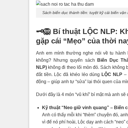
Sách biến dục thành tiền: tuyệt kỹ cải biến vận
🗝️🦁
Bí thuật LỘC NLP: K
gặp cái “Mẹo” của thời n
Anh em mình thường nghe nói về tu hành 
không? Nhưng quyển sách
Biến Dục Th
NLP)
không đi theo lối mòn đó. Sách không b
đắt tiền. Lộc đã khéo léo dùng
LỘC NLP
– 
động – giúp anh tự “sửa” lại thói quen của mì
Dưới đây là 4 món “vũ khí” bí mật mà anh sẽ
Kỹ thuật “Neo giữ vinh quang” – Biến 
Anh có thấy mỗi khi “thèm” chuyện đó, a
vì để nó phí hoài, Lộc dạy anh cách “neo” 