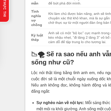
🔥 GỢI Ý THỰC THI
mẫn
để bứt phá đời mình.
Tình
Khi làm chủ được bản năng, anh sẽ tinh
nghĩa
chuyện xác thịt khô khan, mà là sự g
vợ
chở thực sự từ một người đàn ông bản l
chồng
Anh sẽ có một “bộ lọc” cực mạnh trong 
Kỷ luật
kéo nhậu nhẹt, “đi tăng 2 tăng 3” vô 
thép
cám dỗ để tập trung lo cho tương lai.
📉🌪️
Sẽ ra sao nếu anh vẫ
sống như cũ?
Lộc nói thật lòng bằng tình anh em, nếu ng
cuộc đời sẽ là một chuỗi ngày xuống dốc 
Nếu anh không đọc, không hành động và khô
đắng ngắt:
Sự nghèo nàn về nội lực:
Mỗi sáng thức 
mệt mỏi ra khỏi giường. Anh sống một cuộ