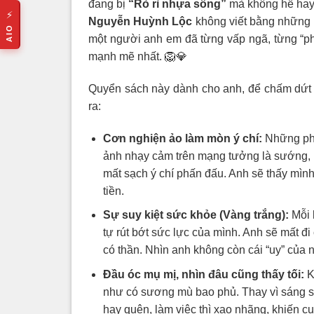
đang bị
“Rò rỉ nhựa sống”
mà không hề hay
⚡
Nguyễn Huỳnh Lộc
không viết bằng những l
AIO
một người anh em đã từng vấp ngã, từng “ph
mạnh mẽ nhất. 🦁💎
Quyển sách này dành cho anh, để chấm dứt n
ra:
Cơn nghiện ảo làm mòn ý chí:
Những phú
ảnh nhạy cảm trên mạng tưởng là sướng, nh
mất sạch ý chí phấn đấu. Anh sẽ thấy mình
tiền.
Sự suy kiệt sức khỏe (Vàng trắng):
Mỗi 
tự rút bớt sức lực của mình. Anh sẽ mất đi
có thần. Nhìn anh không còn cái “uy” của n
Đầu óc mụ mị, nhìn đâu cũng thấy tối:
K
như có sương mù bao phủ. Thay vì sáng suố
hay quên, làm việc thì xao nhãng, khiến c