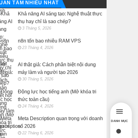
UAN TÂM NHIỀU NHẤT
Khả năng AI sáng tạo: Nghệ thuật thực
thụ hay chỉ là sao chép?
3 Tháng 5, 2026
n8n tốn bao nhiêu RAM VPS
23 Tháng 4, 2026
AI thật giả: Cách phân biệt nội dung
máy làm và người tạo 2026
30 Tháng 5, 2026
Động lực học tiếng anh (Mở khóa tri
thức toàn cầu)
24 Tháng 4, 2026
Meta Description quan trọng với doanh
DANH MỤC
số 2026
22 Tháng 6, 2026