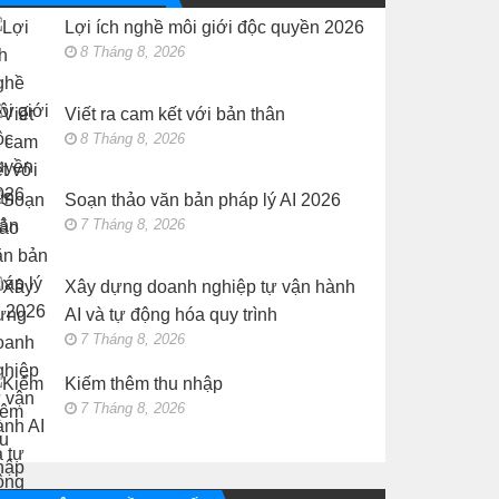
vận
thu
hành
Lợi ích nghề môi giới độc quyền 2026
nhập
AI
và
8 Tháng 8, 2026
tự
động
hóa
quy
Viết ra cam kết với bản thân
trình
8 Tháng 8, 2026
Soạn thảo văn bản pháp lý AI 2026
7 Tháng 8, 2026
Xây dựng doanh nghiệp tự vận hành
AI và tự động hóa quy trình
7 Tháng 8, 2026
Kiếm thêm thu nhập
7 Tháng 8, 2026