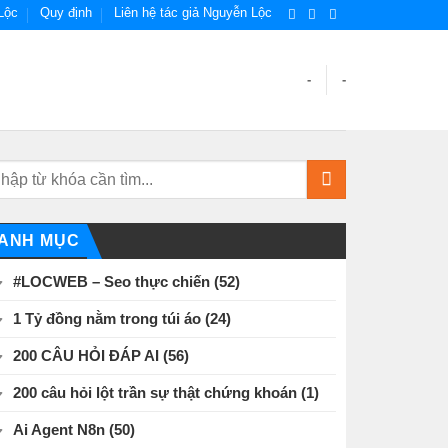
Lộc
Quy định
Liên hệ tác giả Nguyễn Lộc
-
-
ANH MỤC
#LOCWEB – Seo thực chiến
(52)
1 Tỷ đồng nằm trong túi áo
(24)
200 CÂU HỎI ĐÁP AI
(56)
200 câu hỏi lột trần sự thật chứng khoán
(1)
Ai Agent N8n
(50)