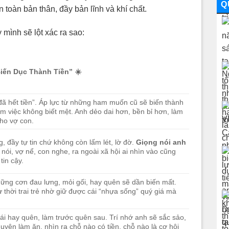
Q
toàn bản thân, đầy bản lĩnh và khí chất.
 mình sẽ lột xác ra sao:
“Biến Dục Thành Tiền”
☀️
ã hết tiền”. Áp lực từ những ham muốn cũ sẽ biến thành
m việc không biết mệt. Anh dẻo dai hơn, bền bỉ hơn, làm
cho vợ con.
g, đầy tự tin chứ không còn lấm lét, lờ đờ.
Giọng nói anh
 nói, vợ nể, con nghe, ra ngoài xã hội ai nhìn vào cũng
tin cậy.
hững cơn đau lưng, mỏi gối, hay quên sẽ dần biến mất.
 thời trai trẻ nhờ giữ được cái “nhựa sống” quý giá mà
ái hay quên, làm trước quên sau. Trí nhớ anh sẽ sắc sảo,
huyện làm ăn, nhìn ra chỗ nào có tiền, chỗ nào là cơ hội