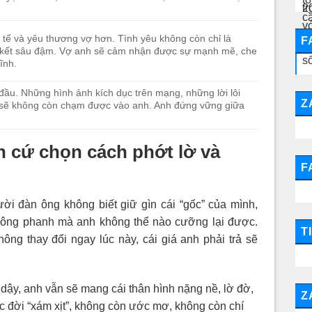
 tế và yêu thương vợ hơn. Tình yêu không còn chỉ là
F
ắn kết sâu đậm. Vợ anh sẽ cảm nhận được sự mạnh mẽ, che
ĩnh.
đầu. Những hình ảnh kích dục trên mạng, những lời lôi
Z
bổ sẽ không còn chạm được vào anh. Anh đứng vững giữa
n cứ chọn cách phớt lờ và
F
ười đàn ông không biết giữ gìn cái “gốc” của mình,
không phanh mà anh không thể nào cưỡng lại được.
T
ng thay đổi ngay lúc này, cái giá anh phải trả sẽ
dậy, anh vẫn sẽ mang cái thân hình nặng nề, lờ đờ,
Z
c đời “xám xịt”, không còn ước mơ, không còn chí