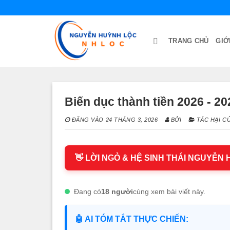
Bỏ
qua
nội
TRANG CHỦ
GIỚ
dung
Biến dục thành tiền 2026 - 2
ĐĂNG VÀO
24 THÁNG 3, 2026
BỞI
TÁC HẠI C
👋 LỜI NGỎ & HỆ SINH THÁI NGUYỄN
Đang có
18 người
cùng xem bài viết này.
🤖 AI TÓM TẮT THỰC CHIẾN: