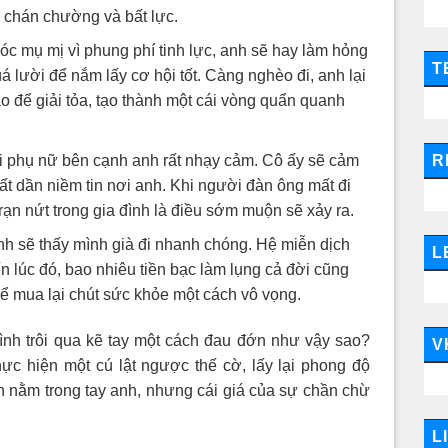
ự chán chường và bất lực.
óc mụ mị vì phung phí tinh lực, anh sẽ hay làm hỏng
T
uá lười để nắm lấy cơ hội tốt. Càng nghèo đi, anh lại
 ảo để giải tỏa, tạo thành một cái vòng quẩn quanh
phụ nữ bên cạnh anh rất nhạy cảm. Cô ấy sẽ cảm
R
ất dần niềm tin nơi anh. Khi người đàn ông mất đi
rạn nứt trong gia đình là điều sớm muộn sẽ xảy ra.
h sẽ thấy mình già đi nhanh chóng. Hệ miễn dịch
L
n lúc đó, bao nhiêu tiền bạc làm lụng cả đời cũng
ể mua lại chút sức khỏe một cách vô vọng.
ình trôi qua kẽ tay một cách đau đớn như vậy sao?
V
ực hiện một cú lật ngược thế cờ, lấy lại phong độ
 nằm trong tay anh, nhưng cái giá của sự chần chừ
L