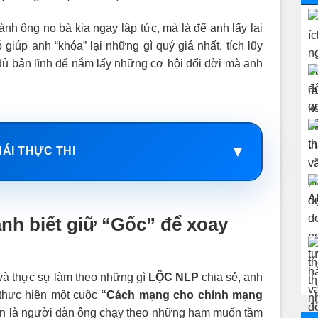
nh ông nọ bà kia ngay lập tức, mà là để anh lấy lại
giúp anh “khóa” lại những gì quý giá nhất, tích lũy
 đủ bản lĩnh để nắm lấy những cơ hội đổi đời mà anh
▼
HÁI THỰC THI
anh biết giữ “Gốc” để xoay
 và thực sự làm theo những gì
LỘC NLP
chia sẻ, anh
 thực hiện một cuộc
“Cách mạng cho chính mạng
òn là người đàn ông chạy theo những ham muốn tầm