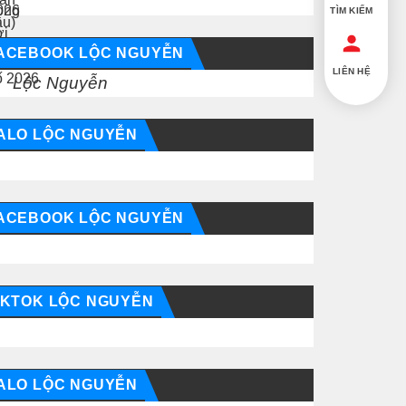
TÌM KIẾM
ACEBOOK LỘC NGUYỄN
LIÊN HỆ
Lộc Nguyễn
ALO LỘC NGUYỄN
ACEBOOK LỘC NGUYỄN
IKTOK LỘC NGUYỄN
ALO LỘC NGUYỄN