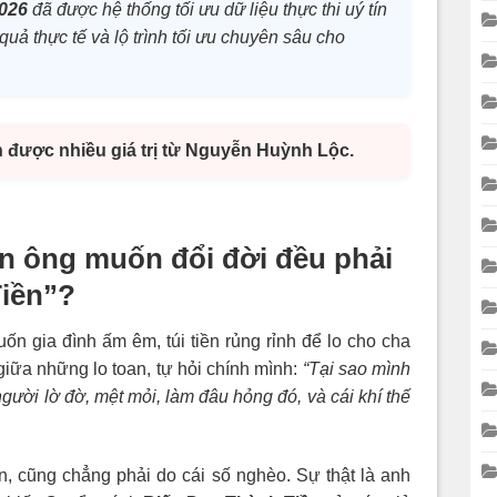
2026
đã được hệ thống tối ưu dữ liệu thực thi uý tín
quả thực tế và lộ trình tối ưu chuyên sâu cho
n được nhiều giá trị từ Nguyễn Huỳnh Lộc.
n ông muốn đổi đời đều phải
Tiền”?
n gia đình ấm êm, túi tiền rủng rỉnh để lo cho cha
iữa những lo toan, tự hỏi chính mình:
“Tại sao mình
gười lờ đờ, mệt mỏi, làm đâu hỏng đó, và cái khí thế
n, cũng chẳng phải do cái số nghèo. Sự thật là anh