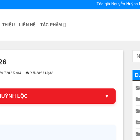
Tác giả Nguyễn Huỳnh 
I THIỆU
LIÊN HỆ
TÁC PHẨM
026
ỦA THỦ DÂM
0 BÌNH LUẬN
D
 HUỲNH LỘC
▼