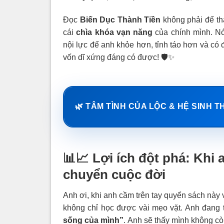
Đọc
Biến Dục Thành Tiền
không phải để thà
cái
chìa khóa vạn năng
của chính mình. Nó 
nội lực để anh khỏe hơn, tỉnh táo hơn và có
vốn dĩ xứng đáng có được! 🛡️✨
🌿 TÂM TÌNH CỦA LỘC & HỆ SINH T
📊📈
Lợi ích đột phá: Khi 
chuyển cuộc đời
Anh ơi, khi anh cầm trên tay quyển sách này
không chỉ học được vài mẹo vặt. Anh đang
sống của mình”
. Anh sẽ thấy mình không c