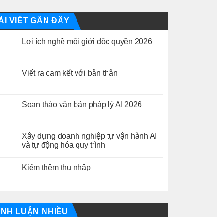
ÀI VIẾT GẦN ĐÂY
Lợi ích nghề môi giới độc quyền 2026
Không
có
bình
luận
Viết ra cam kết với bản thân
ở
Lợi
Không
ích
có
nghề
bình
môi
luận
Soạn thảo văn bản pháp lý AI 2026
giới
ở
độc
Viết
Không
quyền
ra
có
2026
cam
bình
kết
luận
Xây dựng doanh nghiệp tự vận hành AI
với
ở
và tự động hóa quy trình
bản
Soạn
thân
thảo
Không
văn
có
bản
Kiếm thêm thu nhập
bình
pháp
luận
lý
Không
ở
AI
có
Xây
2026
bình
dựng
luận
doanh
ở
nghiệp
Kiếm
ÌNH LUẬN NHIỀU
tự
thêm