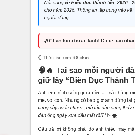
Nội dung về
Biến dục thành tiền 2026 - 
cho năm 2026. Thông tin tập trung vào kết 
người dùng.
🌙 Chào buổi tối an lành! Chúc bạn nhậ
⏱️ Thời gian xem:
50 phút
🧠🔥
Tại sao mỗi người đà
giữ lấy “Biến Dục Thành 
Anh em mình sống giữa đời, ai mà chẳng muố
mẹ, vợ con. Nhưng có bao giờ anh dừng lại g
cũng cày cuốc như ai, mà lúc nào cũng thấy n
đàn ông ngày xưa đâu mất rồi?”
📉🌪️
Câu trả lời không phải do anh thiếu may mắ