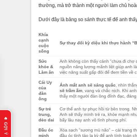
thường, mà trở thành một người làm chủ hoàn 
Dưới đây là bảng so sánh thực tế để anh thấy
Khía
cạnh
Sự thay đổi kỳ diệu khi thực hành 
cuộc
sống
Sức
Anh không còn thấy cảnh “chưa đi chợ đ
khỏe &
nguồn năng lượng mãnh liệt giúp anh là
Làm ăn
việc năng suất gấp đôi để đem tiền về 
Cái Uy
Ánh mắt anh sẽ sáng quắc
, nhìn thẳn
của
sẽ trầm ấm
, vang và chắc nịch. Khi anh
đàn
thấy một người đàn ông đĩnh đạc, đáng 
ông
Sự trẻ
Cơ thể anh tự phục hồi từ bên trong. N
trung,
Anh sẽ thấy mình trẻ ra, khỏe mạnh như
dẻo dai
bấy lâu nay anh vô tình phung phí.
Đầu óc
Xóa sạch “sương mù não” – cái trạng th
minh
đầu óc tỉnh táo lạ kỳ để anh tính toán c