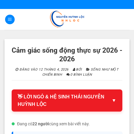
Bỏ
qua
nội
dung
Cảm giác sống động thực sự 2026 -
2026
ĐĂNG VÀO
12 THÁNG 4, 2026
BỞI
SỐNG NHƯ MỘT
CHIẾN BINH
0 BÌNH LUẬN
👋 LỜI NGỎ & HỆ SINH THÁI NGUYỄN
▼
HUỲNH LỘC
Đang có
22 người
cùng xem bài viết này.