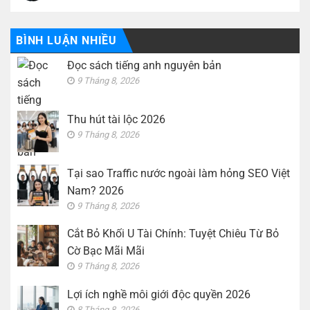
có
làm
Cắt
bình
hỏng
Bỏ
luận
SEO
Khối
ở
Việt
U
Lợi
BÌNH LUẬN NHIỀU
Nam?
Tài
ích
2026
Chính:
nghề
Tuyệt
Đọc sách tiếng anh nguyên bản
môi
Chiêu
giới
Từ
9 Tháng 8, 2026
độc
Bỏ
quyền
Cờ
2026
Bạc
Mãi
Thu hút tài lộc 2026
Mãi
9 Tháng 8, 2026
Tại sao Traffic nước ngoài làm hỏng SEO Việt
Nam? 2026
9 Tháng 8, 2026
Cắt Bỏ Khối U Tài Chính: Tuyệt Chiêu Từ Bỏ
Cờ Bạc Mãi Mãi
9 Tháng 8, 2026
Lợi ích nghề môi giới độc quyền 2026
8 Tháng 8, 2026