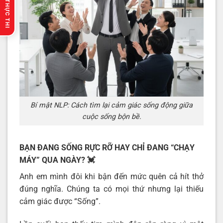
🔥 GỢI Ý THỰC THI
Bí mật NLP: Cách tìm lại cảm giác sống động giữa
cuộc sống bộn bề.
BẠN ĐANG SỐNG RỰC RỠ HAY CHỈ ĐANG “CHẠY
MÁY” QUA NGÀY?
💓
Anh em mình đôi khi bận đến mức quên cả hít thở
đúng nghĩa. Chúng ta có mọi thứ nhưng lại thiếu
cảm giác được “Sống”.