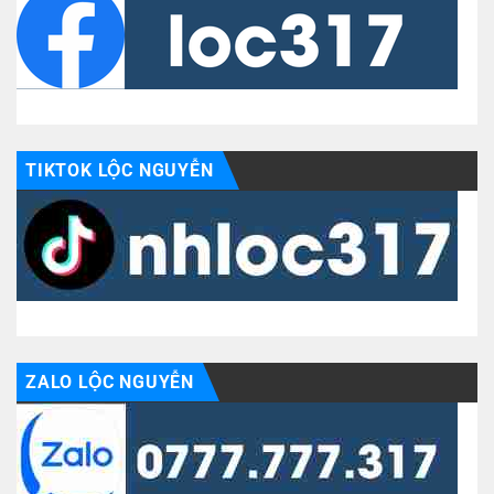
TIKTOK LỘC NGUYỄN
ZALO LỘC NGUYỄN