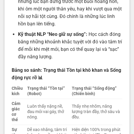
những lúc bạn đứng trước một buổi hoàng hôn,
khi ôm một người thân yêu, hay khi vượt qua một
nỗi sợ hãi tột cùng. Đó chính là những lúc linh
hồn bạn lên tiếng.
Kỹ thuật NLP “Neo giữ sự sống”:
Học cách đóng
băng những khoảnh khắc tuyệt vời đó vào tâm trí
để mỗi khi mệt mỏi, bạn có thể quay lại và “sạc”
đầy năng lượng.
Bảng so sánh: Trạng thái Tồn tại khô khan và Sống
động rực rỡ
📊
Chiều
Trạng thái “Tồn tại”
Trạng thái “Sống động”
kích
(Robot)
(Chiến binh)
Cảm
Luôn thấy nặng nề,
Thấy nhẹ nhõm, năng
giác
đau mỏi vai gáy, thở
lượng tràn đầy, thở sâu và
cơ
nông.
đều.
thể
Sự
Dễ xao nhãng, tâm trí
Hiện diện 100% trong phút