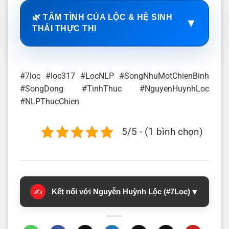
🌿 TÂM TÌNH CỦA LỘC & HỆ SINH
▼
THÁI THỰC THI
#7loc #loc317 #LocNLP #SongNhuMotChienBinh
#SongDong #TinhThuc #NguyenHuynhLoc
#NLPThucChien
5/5 - (1 bình chọn)
Kết nối với Nguyễn Huỳnh Lộc (#7Loc)
▼
✍️