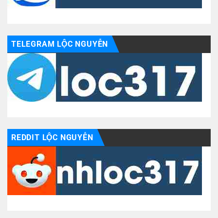
TELEGRAM LỘC NGUYỄN
REDDIT LỘC NGUYỄN