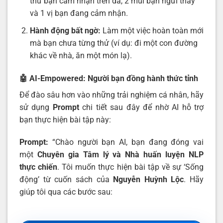
thứ bạn cảm nhận trên da, 2 mùi bạn ngửi thấy
và 1 vị bạn đang cảm nhận.
Hành động bất ngờ:
Làm một việc hoàn toàn mới
mà bạn chưa từng thử (ví dụ: đi một con đường
khác về nhà, ăn một món lạ).
🤖 AI-Empowered: Người bạn đồng hành thức tỉnh
Để đào sâu hơn vào những trải nghiệm cá nhân, hãy
sử dụng
Prompt
chi tiết sau đây để nhờ AI hỗ trợ
bạn thực hiện bài tập này:
Prompt:
“Chào người bạn AI, bạn đang đóng vai
một
Chuyên gia Tâm lý và Nhà huấn luyện NLP
thực chiến
. Tôi muốn thực hiện bài tập về sự ‘Sống
động’ từ cuốn sách của
Nguyễn Huỳnh Lộc
. Hãy
giúp tôi qua các bước sau: