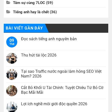
Tâm sự cùng 7LOC
(59)
Tiếng anh hay là chết
(36)
BÀI VIẾT GẦN ĐÂY
Đọc sách tiếng anh nguyên bản
09
Th8
Không
có
bình
luận
Thu hút tài lộc 2026
ở
Đọc
Không
sách
có
tiếng
bình
anh
luận
Tại sao Traffic nước ngoài làm hỏng SEO Việt
nguyên
ở
Nam? 2026
bản
Thu
hút
Không
tài
có
lộc
Cắt Bỏ Khối U Tài Chính: Tuyệt Chiêu Từ Bỏ Cờ
bình
2026
luận
Bạc Mãi Mãi
ở
Tại
Không
sao
có
Lợi ích nghề môi giới độc quyền 2026
Traffic
bình
nước
luận
Không
ngoài
ở