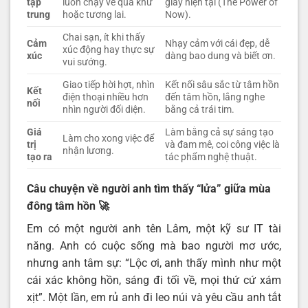
tập
luôn chạy về quá khứ
giây hiện tại (The Power of
trung
hoặc tương lai.
Now).
Chai sạn, ít khi thấy
Cảm
Nhạy cảm với cái đẹp, dễ
xúc động hay thực sự
xúc
dàng bao dung và biết ơn.
vui sướng.
Giao tiếp hời hợt, nhìn
Kết nối sâu sắc từ tâm hồn
Kết
điện thoại nhiều hơn
đến tâm hồn, lắng nghe
nối
nhìn người đối diện.
bằng cả trái tim.
Giá
Làm bằng cả sự sáng tạo
Làm cho xong việc để
trị
và đam mê, coi công việc là
nhận lương.
tạo ra
tác phẩm nghệ thuật.
Câu chuyện về người anh tìm thấy “lửa” giữa mùa
đông tâm hồn
🚀
Em có một người anh tên Lâm, một kỹ sư IT tài
năng. Anh có cuộc sống mà bao người mơ ước,
nhưng anh tâm sự: “Lộc ơi, anh thấy mình như một
cái xác không hồn, sáng đi tối về, mọi thứ cứ xám
xịt”. Một lần, em rủ anh đi leo núi và yêu cầu anh tắt