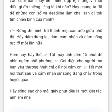
Lần cuối bạn thấy tim mình đập rộn ràng vì một
điều gì đó thiêng liêng là khi nào? Hay chúng ta đã
để những con số và deadline làm chai sạn đi trái
tim chiến binh của mình?
👉 Đừng để mình trở thành một xác ướp giữa phố
thị. Hãy dám dừng lại, dám cảm nhận và dám sống
rực rỡ một lần nữa.
Hôm nay, hãy thử: ✅ Tắt máy tính sớm 15 phút để
nhìn ngắm phố phường. ✅ Gọi điện cho người mà
bạn yêu thương nhất chỉ để nói cảm ơn. ✅ Hít một
hơi thật sâu và cảm nhận sự sống đang chảy trong
huyết quản.
Hãy sống sao cho mỗi giây phút đều là một kiệt tác,
anh em nhé!