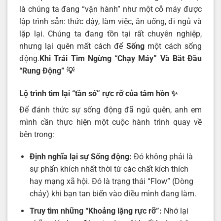
là chúng ta đang “vận hành” như một cỗ máy được
lập trình sẵn: thức dậy, làm việc, ăn uống, đi ngủ và
lặp lại. Chúng ta đang tồn tại rất chuyên nghiệp,
nhưng lại quên mất cách để
Sống
một cách sống
động.
Khi Trái Tim Ngừng “Chạy Máy” Và Bắt Đầu
“Rung Động”
💡
Lộ trình tìm lại “tần số” rực rỡ của tâm hồn
✨
Để đánh thức sự sống động đã ngủ quên, anh em
mình cần thực hiện một cuộc hành trình quay về
bên trong:
Định nghĩa lại sự Sống động:
Đó không phải là
sự phấn khích nhất thời từ các chất kích thích
hay mạng xã hội. Đó là trạng thái “Flow” (Dòng
chảy) khi bạn tan biến vào điều mình đang làm.
Truy tìm những “Khoảng lặng rực rỡ”:
Nhớ lại