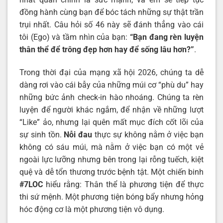
đồng hành cùng bạn để bóc tách những sự thật trần
trụi nhất. Câu hỏi số 46 này sẽ đánh thẳng vào cái
tôi (Ego) và tầm nhìn của bạn:
“
Bạn đang rèn luyện
thân thể để trông đẹp hơn hay để sống lâu hơn
?”
.
Trong thời đại của mạng xã hội 2026, chúng ta dễ
dàng rơi vào cái bẫy của những múi cơ “phù du” hay
những bức ảnh check-in hào nhoáng. Chúng ta rèn
luyện để người khác ngắm, để nhận về những lượt
“Like” ảo, nhưng lại quên mất mục đích cốt lõi của
sự sinh tồn.
Nỗi đau
thực sự không nằm ở việc bạn
không có sáu múi, mà nằm ở việc bạn có một vẻ
ngoài lực lưỡng nhưng bên trong lại rỗng tuếch, kiệt
quệ và dễ tổn thương trước bệnh tật. Một chiến binh
#7LOC
hiểu rằng: Thân thể là phương tiện để thực
thi sứ mệnh. Một phương tiện bóng bẩy nhưng hỏng
hóc động cơ là một phương tiện vô dụng.