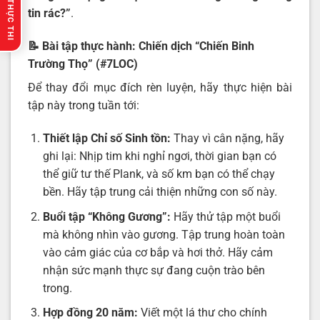
🔥 GỢI Ý THỰC THI
tin rác
?”
.
📝 Bài tập thực hành: Chiến dịch “Chiến Binh
Trường Thọ” (#7LOC)
Để thay đổi mục đích rèn luyện, hãy thực hiện bài
tập này trong tuần tới:
Thiết lập Chỉ số Sinh tồn:
Thay vì cân nặng, hãy
ghi lại: Nhịp tim khi nghỉ ngơi, thời gian bạn có
thể giữ tư thế Plank, và số km bạn có thể chạy
bền. Hãy tập trung cải thiện những con số này.
Buổi tập “Không Gương”:
Hãy thử tập một buổi
mà không nhìn vào gương. Tập trung hoàn toàn
vào cảm giác của cơ bắp và hơi thở. Hãy cảm
nhận sức mạnh thực sự đang cuộn trào bên
trong.
Hợp đồng 20 năm:
Viết một lá thư cho chính