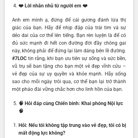
❤️ Lời nhắn nhủ từ người em
❤️
Anh em mình ạ, đừng để cái gương đánh lừa thị
giác của bạn. Hãy để nhịp đập của trái tim và sự
dẻo dai của cơ thể lên tiếng. Bạn rèn luyện là để có
đủ sức mạnh đi hết con đường đời đầy chông gai
này, không phải để đứng lại làm dáng bên lề đường.
#7LOC
tin rằng, khi bạn ưu tiên sự sống và sức bền,
vũ trụ sẽ ban tặng cho bạn một vẻ đẹp vĩnh cửu –
vẻ đẹp của sự uy quyền và khỏe mạnh. Hãy sống
sao cho mỗi ngày trôi qua, cơ thể bạn lại trở thành
một pháo đài vững chắc hơn cho linh hồn của bạn.
🧠 Hỏi đáp cùng Chiến binh: Khai phóng Nội lực
🧠
Hỏi:
Nếu tôi không tập trung vào vẻ đẹp, tôi có bị
mất động lực không?