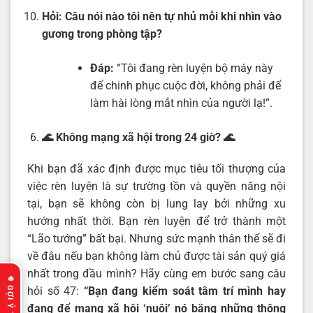
Hỏi:
Câu nói nào tôi nên tự nhủ mỗi khi nhìn vào
gương trong phòng tập?
Đáp:
“Tôi đang rèn luyện bộ máy này
để chinh phục cuộc đời, không phải để
làm hài lòng mắt nhìn của người lạ!”.
🌊 Không mạng xã hội trong 24 giờ?
🌊
Khi bạn đã xác định được mục tiêu tối thượng của
việc rèn luyện là sự trường tồn và quyền năng nội
tại, bạn sẽ không còn bị lung lay bởi những xu
hướng nhất thời. Bạn rèn luyện để trở thành một
“Lão tướng” bất bại. Nhưng sức mạnh thân thể sẽ đi
về đâu nếu bạn không làm chủ được tài sản quý giá
nhất trong đầu mình? Hãy cùng em bước sang câu
hỏi số 47:
“
Bạn đang kiểm soát tâm trí mình hay
đang để mạng xã hội ‘nuôi’ nó bằng những thông