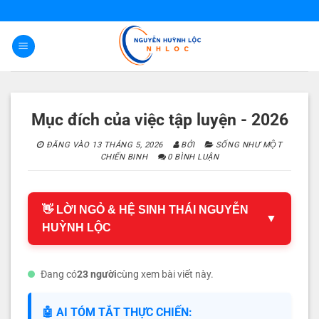
Bỏ
qua
nội
dung
Mục đích của việc tập luyện - 2026
ĐĂNG VÀO
13 THÁNG 5, 2026
BỞI
SỐNG NHƯ MỘT
CHIẾN BINH
0 BÌNH LUẬN
👋 LỜI NGỎ & HỆ SINH THÁI NGUYỄN
▼
HUỲNH LỘC
Đang có
23 người
cùng xem bài viết này.
🤖 AI TÓM TẮT THỰC CHIẾN: