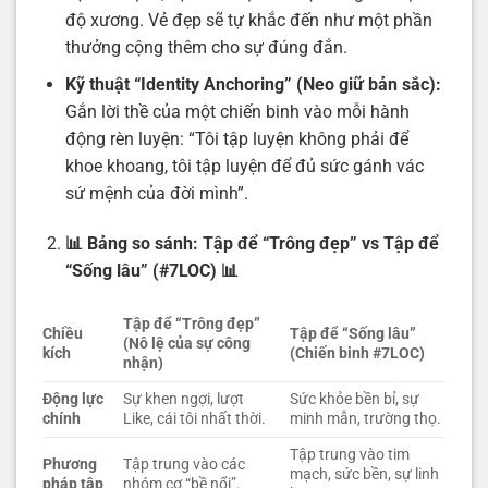
độ xương. Vẻ đẹp sẽ tự khắc đến như một phần
thưởng cộng thêm cho sự đúng đắn.
Kỹ thuật “Identity Anchoring” (Neo giữ bản sắc):
Gắn lời thề của một chiến binh vào mỗi hành
động rèn luyện: “Tôi tập luyện không phải để
khoe khoang, tôi tập luyện để đủ sức gánh vác
sứ mệnh của đời mình”.
📊 Bảng so sánh: Tập để “Trông đẹp” vs Tập để
“Sống lâu” (#7LOC)
📊
Tập để “Trông đẹp”
Chiều
Tập để “Sống lâu”
(Nô lệ của sự công
kích
(Chiến binh #7LOC)
nhận)
Động lực
Sự khen ngợi, lượt
Sức khỏe bền bỉ, sự
chính
Like, cái tôi nhất thời.
minh mẫn, trường thọ.
Tập trung vào tim
Phương
Tập trung vào các
mạch, sức bền, sự linh
pháp tập
nhóm cơ “bề nổi”.