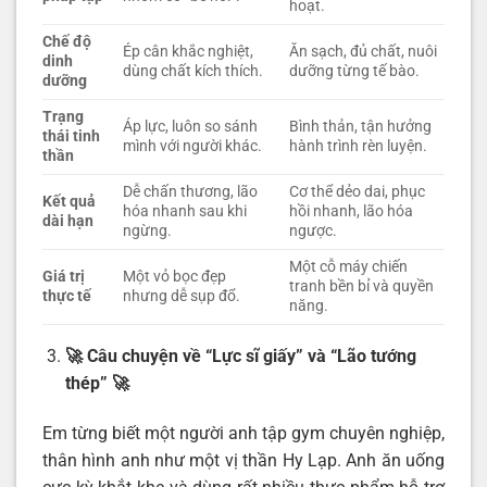
hoạt.
Chế độ
Ép cân khắc nghiệt,
Ăn sạch, đủ chất, nuôi
dinh
dùng chất kích thích.
dưỡng từng tế bào.
dưỡng
Trạng
Áp lực, luôn so sánh
Bình thản, tận hưởng
thái tinh
mình với người khác.
hành trình rèn luyện.
thần
Dễ chấn thương, lão
Cơ thể dẻo dai, phục
Kết quả
hóa nhanh sau khi
hồi nhanh, lão hóa
dài hạn
ngừng.
ngược.
Một cỗ máy chiến
Giá trị
Một vỏ bọc đẹp
tranh bền bỉ và quyền
thực tế
nhưng dễ sụp đổ.
năng.
🚀 Câu chuyện về “Lực sĩ giấy” và “Lão tướng
thép”
🚀
Em từng biết một người anh tập gym chuyên nghiệp,
thân hình anh như một vị thần Hy Lạp. Anh ăn uống