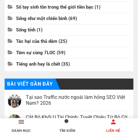
Số tay sinh tồn trong thế giới tiền bạc
(1)
Sống như một chiến binh
(69)
Sống tỉnh
(1)
Tác hại của thủ dâm
(25)
Tâm sự cùng 7LOC
(59)
Tiếng anh hay là chết
(35)
BÀI VIẾT GẦN ĐÂY
Tại sao Traffic nước ngoài làm hỏng SEO Việt
Nam? 2026
Không
có
Cắt Bỏ Khối U Tài Chính: Tuyệt Chiêu Từ Bỏ Cờ
bình
luận
Bạc Mãi Mãi
ở
Tại
Không
DANH MỤC
TÌM KIẾM
LIÊN HỆ
sao
có
Lợi ích nghề môi giới độc quyền 2026
Traffic
bình