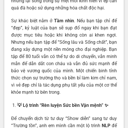
nhưng lại sống trong sự mệt mỏi kinh niên vì ép cân
quá đà hoặc sử dụng những hóa chất độc hại.
Sự khác biệt nằm ở
Tầm nhìn
. Nếu bạn tập chỉ để
“đẹp”, kỷ luật của bạn sẽ sụp đổ ngay khi bạn đạt
được mục tiêu hoặc khi không còn ai khen ngợi.
Nhưng nếu bạn tập để “Sống lâu và Sống chất”, bạn
đang xây dựng một nền móng cho đại nghiệp. Bạn
tập để 80 tuổi vẫn có thể tự do di chuyển, vẫn minh
mẫn để dẫn dắt con cháu và vẫn đủ sức mạnh để
bảo vệ vương quốc của mình. Một chiến binh tỉnh
thức chọn sự trường thọ và bền bỉ làm kim chỉ nam,
vì vẻ đẹp chỉ là tác dụng phụ tất yếu của một cơ thể
khỏe mạnh từ bên trong.
💡 Lộ trình “Rèn luyện Sức bền Vận mệnh”
✨
Để chuyển dịch từ tư duy “Show diễn” sang tư duy
“Trường tồn”, anh em mình cần một lộ trình
NLP
để