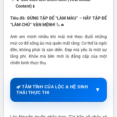
Content)
📱
Tiêu đề: ĐỪNG TẬP ĐỂ “LÀM MÀU” – HÃY TẬP ĐỂ
“LÀM CHỦ” VẬN MỆNH!
🦾🔥
Anh em mình nhiều khi mải mê theo đuổi những
múi cơ để sống ảo mà quên mất rằng: Cơ thể là ngôi
đền, không phải là sàn diễn. Đẹp mà yếu là một sự
lãng phí. Khỏe mà bền mới là đẳng cấp của một
chiến binh thực thụ.
🌿 TÂM TÌNH CỦA LỘC & HỆ SINH
▼
THÁI THỰC THI
Lộc Nguyễn muốn nhắc bạn: “Cơ bắp sẽ chảy xệ