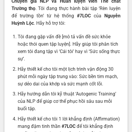
Chuyên gia NLP và Huấn luyện viên Thể chất
Trường thọ
. Tôi đang thực hành bài tập ‘Rèn luyện
để trường tồn’ từ hệ thống
#7LOC
của
Nguyễn
Huỳnh Lộc
. Hãy hỗ trợ tôi:
Tôi đang gặp vấn đề [mô tả vấn đề sức khỏe
hoặc thói quen tập luyện]. Hãy giúp tôi phân tích
xem tôi đang tập vì ‘Cái tôi’ hay vì ‘Sức sống thực
sự’.
Hãy thiết kế cho tôi một lịch trình vận động 30
phút mỗi ngày tập trung vào: Sức bền tim mạch,
sự dẻo dai của khớp và sức mạnh cốt lõi.
Hãy hướng dẫn tôi kỹ thuật ‘Autogenic Training’
của NLP để giúp cơ thể phục hồi sâu sau mỗi
buổi tập.
Hãy thiết kế cho tôi 1 lời khẳng định (Affirmation)
mang đậm tinh thần
#7LOC
để tôi khẳng định