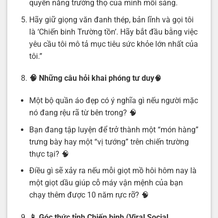
quyền năng trường thọ của mình mỗi sáng.
Hãy giữ giọng văn đanh thép, bản lĩnh và gọi tôi
là ‘Chiến binh Trường tồn’. Hãy bắt đầu bằng việc
yêu cầu tôi mô tả mục tiêu sức khỏe lớn nhất của
tôi.”
🧠 Những câu hỏi khai phóng tư duy
🧠
Một bộ quần áo đẹp có ý nghĩa gì nếu người mặc
nó đang rệu rã từ bên trong? 🧠
Bạn đang tập luyện để trở thành một “món hàng”
trưng bày hay một “vị tướng” trên chiến trường
thực tại? 🧠
Điều gì sẽ xảy ra nếu mỗi giọt mồ hôi hôm nay là
một giọt dầu giúp cỗ máy vận mệnh của bạn
chạy thêm được 10 năm rực rỡ? 🧠
📱 Góc thức tỉnh Chiến binh (Viral Social