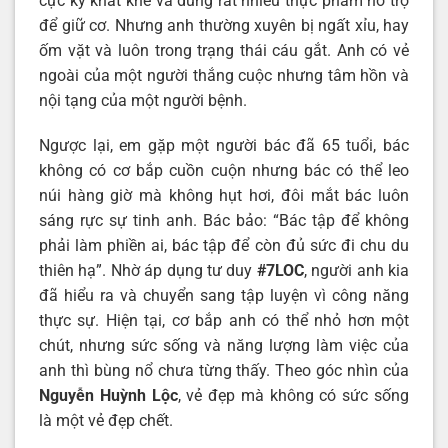
cực kỳ khắt khe và dùng rất nhiều thực phẩm hỗ trợ
để giữ cơ. Nhưng anh thường xuyên bị ngất xỉu, hay
ốm vặt và luôn trong trạng thái cáu gắt. Anh có vẻ
ngoài của một người thắng cuộc nhưng tâm hồn và
nội tạng của một người bệnh.
Ngược lại, em gặp một người bác đã 65 tuổi, bác
không có cơ bắp cuồn cuộn nhưng bác có thể leo
núi hàng giờ mà không hụt hơi, đôi mắt bác luôn
sáng rực sự tinh anh. Bác bảo: “Bác tập để không
phải làm phiền ai, bác tập để còn đủ sức đi chu du
thiên hạ”. Nhờ áp dụng tư duy
#7LOC
, người anh kia
đã hiểu ra và chuyển sang tập luyện vì công năng
thực sự. Hiện tại, cơ bắp anh có thể nhỏ hơn một
chút, nhưng sức sống và năng lượng làm việc của
anh thì bùng nổ chưa từng thấy. Theo góc nhìn của
Nguyễn Huỳnh Lộc
, vẻ đẹp mà không có sức sống
là một vẻ đẹp chết.