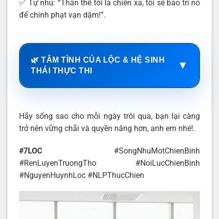
✅ Tự nhủ: “Thân thể tôi là chiến xa, tôi sẽ bảo trì nó
để chinh phạt vạn dặm!”.
🌿 TÂM TÌNH CỦA LỘC & HỆ SINH
▼
THÁI THỰC THI
Hãy sống sao cho mỗi ngày trôi qua, bạn lại càng
trở nên vững chãi và quyền năng hơn, anh em nhé!.
#7LOC
#SongNhuMotChienBinh
#RenLuyenTruongTho #NoiLucChienBinh
#NguyenHuynhLoc #NLPThucChien