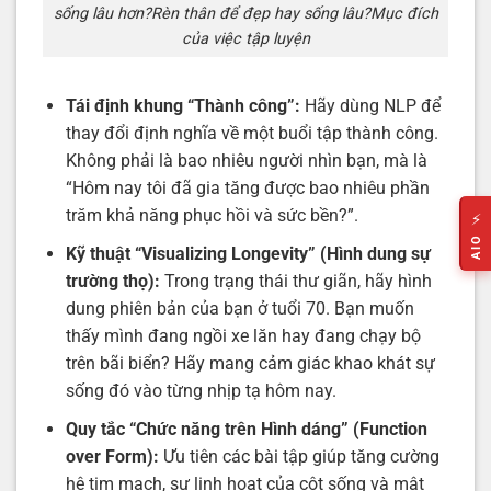
sống lâu hơn?Rèn thân để đẹp hay sống lâu?Mục đích
của việc tập luyện
Tái định khung “Thành công”:
Hãy dùng NLP để
thay đổi định nghĩa về một buổi tập thành công.
Không phải là bao nhiêu người nhìn bạn, mà là
“Hôm nay tôi đã gia tăng được bao nhiêu phần
trăm khả năng phục hồi và sức bền?”.
⚡
AIO
Kỹ thuật “Visualizing Longevity” (Hình dung sự
trường thọ):
Trong trạng thái thư giãn, hãy hình
dung phiên bản của bạn ở tuổi 70. Bạn muốn
thấy mình đang ngồi xe lăn hay đang chạy bộ
trên bãi biển? Hãy mang cảm giác khao khát sự
sống đó vào từng nhịp tạ hôm nay.
Quy tắc “Chức năng trên Hình dáng” (Function
over Form):
Ưu tiên các bài tập giúp tăng cường
hệ tim mạch, sự linh hoạt của cột sống và mật