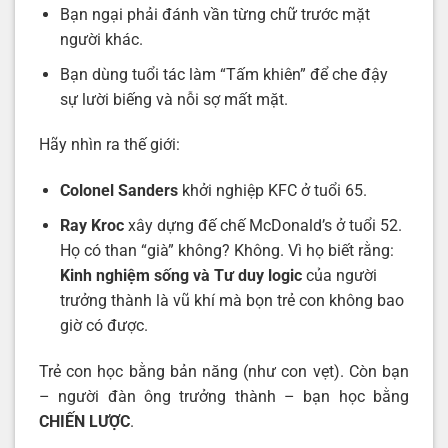
Bạn ngại phải đánh vần từng chữ trước mặt
người khác.
Bạn dùng tuổi tác làm “Tấm khiên” để che đậy
sự lười biếng và nỗi sợ mất mặt.
Hãy nhìn ra thế giới:
Colonel Sanders
khởi nghiệp KFC ở tuổi 65.
Ray Kroc
xây dựng đế chế McDonald’s ở tuổi 52.
Họ có than “già” không? Không. Vì họ biết rằng:
Kinh nghiệm sống và Tư duy logic
của người
trưởng thành là vũ khí mà bọn trẻ con không bao
giờ có được.
Trẻ con học bằng bản năng (như con vẹt). Còn bạn
– người đàn ông trưởng thành – bạn học bằng
CHIẾN LƯỢC
.