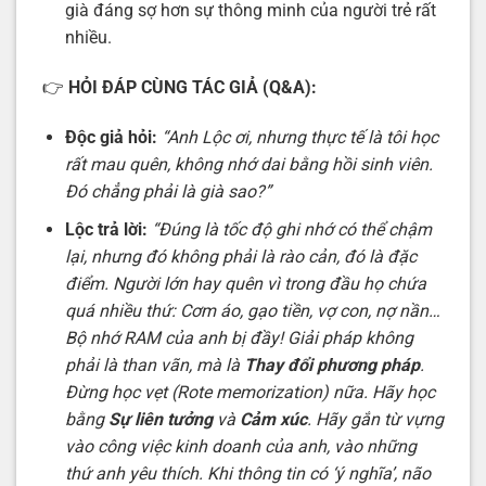
già đáng sợ hơn sự thông minh của người trẻ rất
nhiều.
👉
HỎI ĐÁP CÙNG TÁC GIẢ (Q&A):
Độc giả hỏi:
“Anh Lộc ơi, nhưng thực tế là tôi học
rất mau quên, không nhớ dai bằng hồi sinh viên.
Đó chẳng phải là già sao?”
Lộc trả lời:
“Đúng là tốc độ ghi nhớ có thể chậm
lại, nhưng đó không phải là rào cản, đó là đặc
điểm. Người lớn hay quên vì trong đầu họ chứa
quá nhiều thứ: Cơm áo, gạo tiền, vợ con, nợ nần…
Bộ nhớ RAM của anh bị đầy! Giải pháp không
phải là than vãn, mà là
Thay đổi phương pháp
.
Đừng học vẹt (Rote memorization) nữa. Hãy học
bằng
Sự liên tưởng
và
Cảm xúc
. Hãy gắn từ vựng
vào công việc kinh doanh của anh, vào những
thứ anh yêu thích. Khi thông tin có ‘ý nghĩa’, não