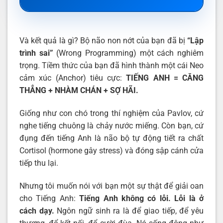
Và kết quả là gì? Bộ não non nớt của bạn đã bị
“Lập
trình sai”
(Wrong Programming) một cách nghiêm
trọng. Tiềm thức của bạn đã hình thành một cái Neo
cảm xúc (Anchor) tiêu cực:
TIẾNG ANH = CĂNG
THẲNG + NHÀM CHÁN + SỢ HÃI.
Giống như con chó trong thí nghiệm của Pavlov, cứ
nghe tiếng chuông là chảy nước miếng. Còn bạn, cứ
đụng đến tiếng Anh là não bộ tự động tiết ra chất
Cortisol (hormone gây stress) và đóng sập cánh cửa
tiếp thu lại.
Nhưng tôi muốn nói với bạn một sự thật để giải oan
cho Tiếng Anh:
Tiếng Anh không có lỗi. Lỗi là ở
cách dạy.
Ngôn ngữ sinh ra là để giao tiếp, để yêu