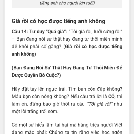
tiếng anh cho người lớn tuổi)
Già rồi có học được tiếng anh không
Câu 14: Tư duy “Quá già”:
“Tôi già rồi, lưỡi cứng rồi”
– Bạn đang nói sự thật hay đang tự thôi miên mình
để khỏi phải cố gắng? (
Già rồi có học được tiếng
anh không
)
(Bạn Đang Nói Sự Thật Hay Đang Tự Thôi Miên Để
Được Quyền Bỏ Cuộc?)
Hãy đặt tay lên ngực trái. Tim bạn còn đập không?
Máu bạn còn nóng không? Nếu câu trả lời là
CÓ
, thì
làm ơn, đừng bao giờ thốt ra câu
“Tôi già rồi”
như
một lời trăng trối sớm.
Có một sự hiểu lầm tai hại mà hàng triệu người Việt
đang mắc phải: Chúng ta tin rằng việc học ngôn