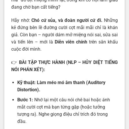
đang chờ bạn cất tiếng?
Hãy nhớ:
Chó cứ sủa, và đoàn người cứ đi.
Những
kẻ đứng bên lề đường cười cợt mãi mãi chỉ là khán
giả. Còn bạn – người dám mở miệng nói sai, sửa sai
và tiến lên – mới là
Diễn viên chính
trên sân khấu
cuộc đời mình.
👉
BÀI TẬP THỰC HÀNH (NLP – HỦY DIỆT TIẾNG
NÓI PHÁN XÉT):
Kỹ thuật: Làm méo mó âm thanh (Auditory
Distortion).
Bước 1:
Nhớ lại một câu nói chê bai hoặc ánh
mắt cười cợt mà bạn từng gặp (hoặc tưởng
tượng ra). Nghe giọng điệu chỉ trích đó trong
đầu.