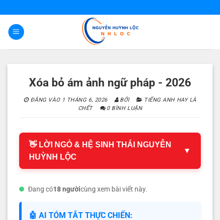
Bỏ
qua
nội
dung
Xóa bỏ ám ảnh ngữ pháp - 2026
ĐĂNG VÀO
1 THÁNG 6, 2026
BỞI
TIẾNG ANH HAY LÀ
CHẾT
0 BÌNH LUẬN
👋 LỜI NGỎ & HỆ SINH THÁI NGUYỄN
▼
HUỲNH LỘC
Đang có
18 người
cùng xem bài viết này.
🤖 AI TÓM TẮT THỰC CHIẾN: