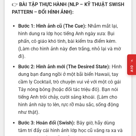
👉
BÀI TẬP THỰC HÀNH (NLP – KỸ THUẬT SWISH
PATTERN – ĐỔI HÌNH ẢNH):
Bước 1: Hình ảnh cũ (The Cue):
Nhắm mắt lại,
hình dung ra lớp học tiếng Anh ngày xưa: Bụi
phấn, cô giáo khó tính, bài kiểm tra điểm kém.
(Làm cho hình ảnh này đen trắng, nhỏ lại và mờ
đi).
⚡
Bước 2: Hình ảnh mới (The Desired State):
Hình
AIO
dung bạn đang ngồi ở một bãi biển Hawaii, tay
cầm ly Cocktail, trò chuyện vui vẻ với một cô gái
Tây nóng bỏng (hoặc đối tác triệu đô). Bạn nói
tiếng Anh trôi chảy, cười sảng khoái. (Làm cho
hình ảnh này to lên, rực rỡ màu sắc, sống động
như thật).
Bước 3: Hoán đổi (Swish):
Bây giờ, hãy dùng
tâm trí đẩy cái hình ảnh lớp học cũ văng ra xa và