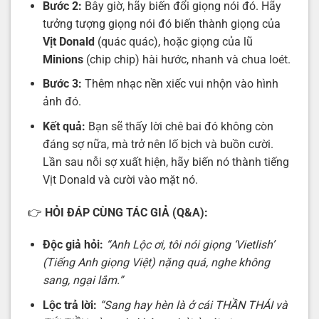
Bước 2:
Bây giờ, hãy biến đổi giọng nói đó. Hãy
tưởng tượng giọng nói đó biến thành giọng của
Vịt Donald
(quác quác), hoặc giọng của lũ
Minions
(chip chip) hài hước, nhanh và chua loét.
Bước 3:
Thêm nhạc nền xiếc vui nhộn vào hình
ảnh đó.
Kết quả:
Bạn sẽ thấy lời chê bai đó không còn
đáng sợ nữa, mà trở nên lố bịch và buồn cười.
Lần sau nỗi sợ xuất hiện, hãy biến nó thành tiếng
Vịt Donald và cười vào mặt nó.
👉
HỎI ĐÁP CÙNG TÁC GIẢ (Q&A):
Độc giả hỏi:
“Anh Lộc ơi, tôi nói giọng ‘Vietlish’
(Tiếng Anh giọng Việt) nặng quá, nghe không
sang, ngại lắm.”
Lộc trả lời:
“Sang hay hèn là ở cái THẦN THÁI và