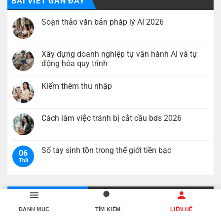
BÀI VIẾT GẦN ĐÂY
Soạn thảo văn bản pháp lý AI 2026
Không
có
bình
luận
Xây dựng doanh nghiệp tự vận hành AI và tự
ở
động hóa quy trình
Soạn
thảo
Không
văn
có
bản
Kiếm thêm thu nhập
bình
pháp
luận
lý
Không
ở
AI
có
Xây
2026
bình
dựng
luận
Cách làm việc tránh bị cắt cầu bds 2026
doanh
ở
nghiệp
Kiếm
Không
tự
thêm
có
vận
thu
bình
hành
nhập
luận
Số tay sinh tồn trong thế giới tiền bạc
AI
06
ở
và
Th8
Cách
Không
tự
làm
có
động
việc
bình
hóa
tránh
luận
quy
bị
ở
trình
cắt
Số
BÌNH LUẬN NHIỀU
cầu
tay
bds
sinh
DANH MỤC
TÌM KIẾM
LIÊN HỆ
Soạn thảo văn bản pháp lý AI 2026
2026
tồn
trong