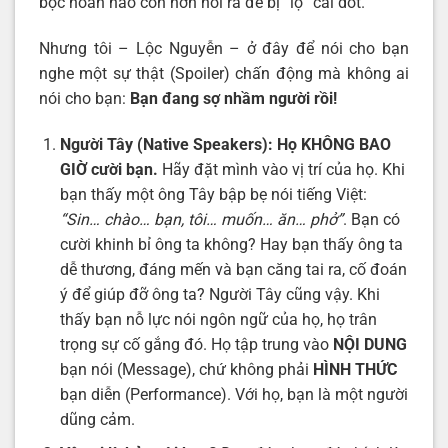
bọc hoàn hảo còn hơn nói ra để bị “lộ” cái dốt.
Nhưng tôi – Lộc Nguyễn – ở đây để nói cho bạn
nghe một sự thật (Spoiler) chấn động mà không ai
nói cho bạn:
Bạn đang sợ nhầm người rồi!
Người Tây (Native Speakers): Họ KHÔNG BAO
GIỜ cười bạn.
Hãy đặt mình vào vị trí của họ. Khi
bạn thấy một ông Tây bập bẹ nói tiếng Việt:
“Sin… chào… bạn, tôi… muốn… ăn… phở”
. Bạn có
cười khinh bỉ ông ta không? Hay bạn thấy ông ta
dễ thương, đáng mến và bạn căng tai ra, cố đoán
ý để giúp đỡ ông ta? Người Tây cũng vậy. Khi
thấy bạn nỗ lực nói ngôn ngữ của họ, họ trân
trọng sự cố gắng đó. Họ tập trung vào
NỘI DUNG
bạn nói (Message), chứ không phải
HÌNH THỨC
bạn diễn (Performance). Với họ, bạn là một người
dũng cảm.