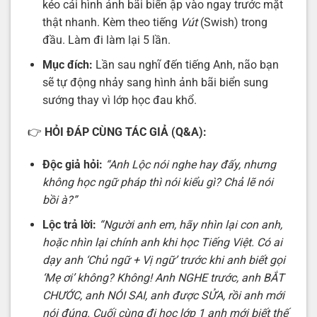
kéo cái hình ảnh bãi biển ập vào ngay trước mặt
thật nhanh. Kèm theo tiếng
Vút
(Swish) trong
đầu. Làm đi làm lại 5 lần.
Mục đích:
Lần sau nghĩ đến tiếng Anh, não bạn
sẽ tự động nhảy sang hình ảnh bãi biển sung
sướng thay vì lớp học đau khổ.
👉
HỎI ĐÁP CÙNG TÁC GIẢ (Q&A):
Độc giả hỏi:
“Anh Lộc nói nghe hay đấy, nhưng
không học ngữ pháp thì nói kiểu gì? Chả lẽ nói
bồi à?”
Lộc trả lời:
“Người anh em, hãy nhìn lại con anh,
hoặc nhìn lại chính anh khi học Tiếng Việt. Có ai
dạy anh ‘Chủ ngữ + Vị ngữ’ trước khi anh biết gọi
‘Mẹ ơi’ không? Không! Anh NGHE trước, anh BẮT
CHƯỚC, anh NÓI SAI, anh được SỬA, rồi anh mới
nói đúng. Cuối cùng đi học lớp 1 anh mới biết thế