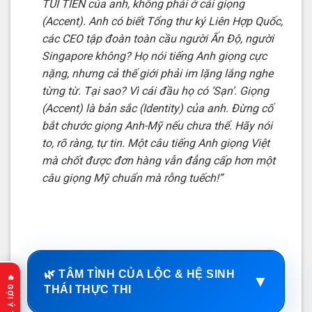
TÚI TIỀN của anh, không phải ở cái giọng
(Accent). Anh có biết Tổng thư ký Liên Hợp Quốc,
các CEO tập đoàn toàn cầu người Ấn Độ, người
Singapore không? Họ nói tiếng Anh giọng cực
nặng, nhưng cả thế giới phải im lặng lắng nghe
từng từ. Tại sao? Vì cái đầu họ có ‘Sạn’. Giọng
(Accent) là bản sắc (Identity) của anh. Đừng cố
bắt chước giọng Anh-Mỹ nếu chưa thể. Hãy nói
to, rõ ràng, tự tin. Một câu tiếng Anh giọng Việt
mà chốt được đơn hàng vẫn đẳng cấp hơn một
câu giọng Mỹ chuẩn mà rỗng tuếch!”
🌿 TÂM TÌNH CỦA LỘC & HỆ SINH
▼
THÁI THỰC THI