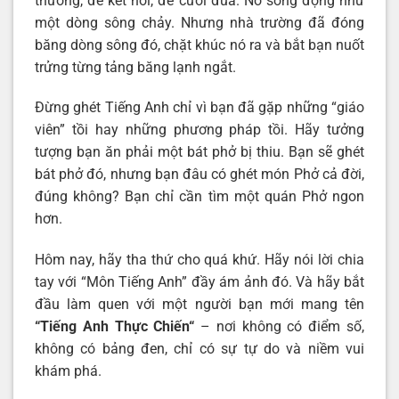
thương, để kết nối, để cười đùa. Nó sống động như
một dòng sông chảy. Nhưng nhà trường đã đóng
băng dòng sông đó, chặt khúc nó ra và bắt bạn nuốt
trửng từng tảng băng lạnh ngắt.
Đừng ghét Tiếng Anh chỉ vì bạn đã gặp những “giáo
viên” tồi hay những phương pháp tồi. Hãy tưởng
tượng bạn ăn phải một bát phở bị thiu. Bạn sẽ ghét
bát phở đó, nhưng bạn đâu có ghét món Phở cả đời,
đúng không? Bạn chỉ cần tìm một quán Phở ngon
hơn.
Hôm nay, hãy tha thứ cho quá khứ. Hãy nói lời chia
tay với “Môn Tiếng Anh” đầy ám ảnh đó. Và hãy bắt
đầu làm quen với một người bạn mới mang tên
“
Tiếng Anh Thực Chiến
“
– nơi không có điểm số,
không có bảng đen, chỉ có sự tự do và niềm vui
khám phá.