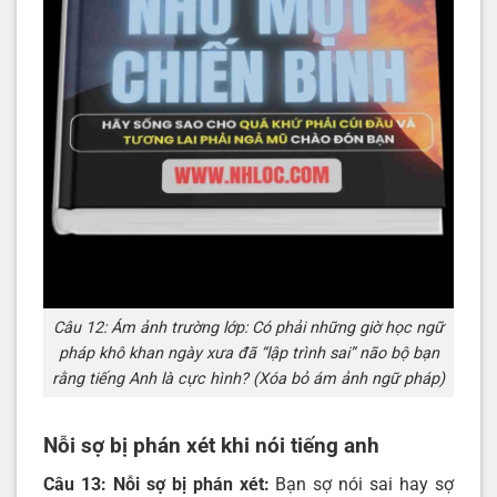
Câu 12: Ám ảnh trường lớp: Có phải những giờ học ngữ
pháp khô khan ngày xưa đã “lập trình sai” não bộ bạn
rằng tiếng Anh là cực hình? (Xóa bỏ ám ảnh ngữ pháp)
Nỗi sợ bị phán xét khi nói tiếng anh
Câu 13: Nỗi sợ bị phán xét:
Bạn sợ nói sai hay sợ