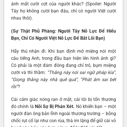
ánh mắt cười cợt của người khác? (Spoiler: Người
Tây họ không cười bạn đâu, chỉ có người Việt cười
nhau thôi).
(Sự Thật Phũ Phàng: Người Tây Nỗ Lực Để Hiểu
Bạn, Chỉ Có Người Việt Nỗ Lực Để Bắt Lỗi Bạn)
Hãy thú nhận đi. Khi bạn định mở miệng nói một
câu tiếng Anh, trong đầu bạn hiện lên hình ảnh gì?
Có phải là một đám đông đang chỉ trỏ, bụm miệng
cười và thì thầm:
“Thằng này nói sai ngữ pháp kìa”,
“Giọng thằng này nhà quê quá”, “Phát âm sai bét
rồi”
?
Cái cảm giác nóng ran ở mặt, cái tôi bị tổn thương
đó chính là
Nỗi Sợ Bị Phán Xét
.
Nó khiến bạn – một
người đàn ông bản lĩnh ngoài thương trường – bỗng
chốc rụt cổ lại như con rùa, thà im lặng để giữ cái vỏ