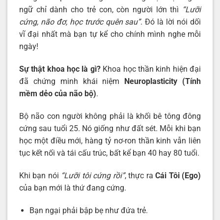
ngữ chỉ dành cho trẻ con, còn người lớn thì
“Lưỡi
cứng, não đơ, học trước quên sau”
. Đó là lời nói dối
vĩ đại nhất mà bạn tự kể cho chính mình nghe mỗi
ngày!
Sự thật khoa học là gì?
Khoa học thần kinh hiện đại
đã chứng minh khái niệm
Neuroplasticity (Tính
mềm dẻo của não bộ)
.
Bộ não con người không phải là khối bê tông đông
cứng sau tuổi 25. Nó giống như đất sét. Mỗi khi bạn
học một điều mới, hàng tỷ nơ-ron thần kinh vẫn liên
tục kết nối và tái cấu trúc, bất kể bạn 40 hay 80 tuổi.
Khi bạn nói
“Lưỡi tôi cứng rồi”
, thực ra
Cái Tôi (Ego)
của bạn mới là thứ đang cứng.
Bạn ngại phải bập bẹ như đứa trẻ.