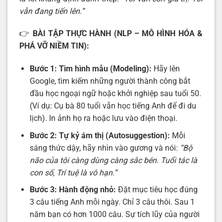
vẫn đang tiến lên.”
👉
BÀI TẬP THỰC HÀNH (NLP – MÔ HÌNH HÓA &
PHÁ VỠ NIỀM TIN):
Bước 1: Tìm hình mẫu (Modeling):
Hãy lên
Google, tìm kiếm những người thành công bắt
đầu học ngoại ngữ hoặc khởi nghiệp sau tuổi 50.
(Ví dụ: Cụ bà 80 tuổi vẫn học tiếng Anh để đi du
lịch). In ảnh họ ra hoặc lưu vào điện thoại.
Bước 2: Tự kỷ ám thị (Autosuggestion):
Mỗi
sáng thức dậy, hãy nhìn vào gương và nói:
“Bộ
não của tôi càng dùng càng sắc bén. Tuổi tác là
con số, Trí tuệ là vô hạn.”
Bước 3: Hành động nhỏ:
Đặt mục tiêu học đúng
3 câu tiếng Anh mỗi ngày. Chỉ 3 câu thôi. Sau 1
năm bạn có hơn 1000 câu. Sự tích lũy của người