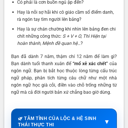
Có phải là cơn buồn ngủ ập đến?
Hay là nỗi sợ hãi khi cô giáo cầm sổ điểm danh,
rà ngón tay tìm người lên bảng?
Hay là sự chán chường khi nhìn lên bảng đen chi
chít những công thức:
S + V + O, Thì Hiện tại
hoàn thành, Mệnh đề quan hệ…
?
Bạn đã dành 7 năm, thậm chí 12 năm để làm gì?
Bạn dành tuổi thanh xuân để
“mổ xẻ xác chết”
của
ngôn ngữ. Bạn bị bắt học thuộc lòng từng cấu trúc
ngữ pháp, phân tích từng câu chữ như một nhà
ngôn ngữ học già cỗi, điền vào chỗ trống những từ
ngữ mà cả đời người bản xứ chẳng bao giờ dùng.
🌿 TÂM TÌNH CỦA LỘC & HỆ SINH
▼
THÁI THỰC THI