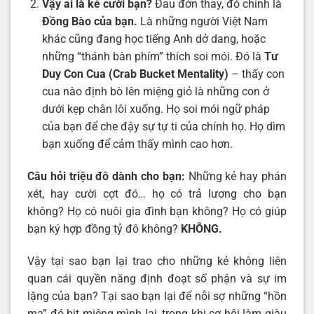
Vậy ai là kẻ cười bạn?
Đau đớn thay, đó chính là
Đồng Bào của bạn.
Là những người Việt Nam
khác cũng đang học tiếng Anh dở dang, hoặc
những “thánh bàn phím” thích soi mói. Đó là
Tư
Duy Con Cua (Crab Bucket Mentality)
– thấy con
cua nào định bò lên miệng giỏ là những con ở
dưới kẹp chân lôi xuống. Họ soi mói ngữ pháp
của bạn để che đậy sự tự ti của chính họ. Họ dìm
bạn xuống để cảm thấy mình cao hơn.
Câu hỏi triệu đô dành cho bạn:
Những kẻ hay phán
xét, hay cười cợt đó… họ có trả lương cho bạn
không? Họ có nuôi gia đình bạn không? Họ có giúp
bạn ký hợp đồng tỷ đô không?
KHÔNG.
Vậy tại sao bạn lại trao cho những kẻ không liên
quan cái quyền năng định đoạt số phận và sự im
lặng của bạn? Tại sao bạn lại để nỗi sợ những “hồn
ma” đó bịt miệng mình lại, trong khi cơ hội làm giàu