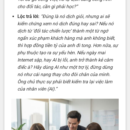
cho đối tác, cần gì phải học?”
Lộc trả lời:
“Đúng là nó dịch giỏi, nhưng ai sẽ
kiểm chứng xem nó dịch đúng hay sai? Nếu nó
dịch từ ‘đối tác chiến lược’ thành một từ ngớ
ngẩn xúc phạm khách hàng mà anh không biết,
thì hợp đồng tiền tỷ của anh đi tong. Hơn nữa, sự
phụ thuộc tạo ra sự yếu hèn. Nếu ngày mai
Internet sập, hay AI bị lỗi, anh trở thành kẻ câm
điếc à? Hãy dùng AI như một trợ lý, đừng dùng
nó như cái nạng thay cho đôi chân của mình.
Ông chủ thực sự phải biết kiểm tra lại việc làm
của nhân viên (AI).”