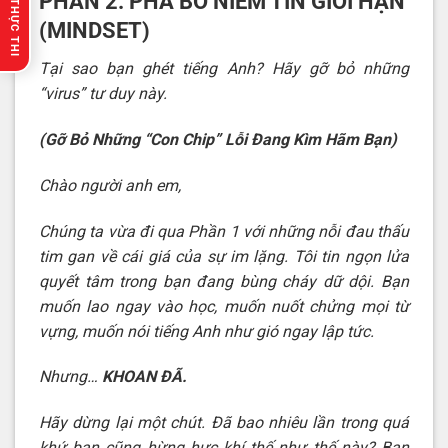
🔥 GỢI Ý THỰC THI
PHẦN 2: PHÁ BỎ NIỀM TIN GIỚI HẠN
(MINDSET)
Tại sao bạn ghét tiếng Anh? Hãy gỡ bỏ những
“virus” tư duy này.
(Gỡ Bỏ Những “Con Chip” Lỗi Đang Kìm Hãm Bạn)
Chào người anh em,
Chúng ta vừa đi qua Phần 1 với những nỗi đau thấu
tim gan về cái giá của sự im lặng. Tôi tin ngọn lửa
quyết tâm trong bạn đang bùng cháy dữ dội. Bạn
muốn lao ngay vào học, muốn nuốt chửng mọi từ
vựng, muốn nói tiếng Anh như gió ngay lập tức.
Nhưng…
KHOAN ĐÃ.
Hãy dừng lại một chút. Đã bao nhiêu lần trong quá
khứ bạn cũng hừng hực khí thế như thế này? Bạn