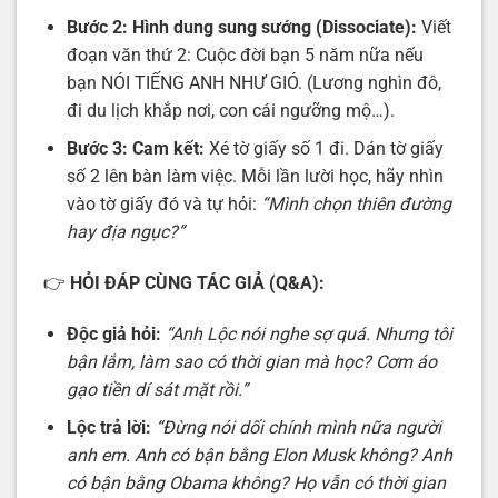
Bước 2: Hình dung sung sướng (Dissociate):
Viết
đoạn văn thứ 2: Cuộc đời bạn 5 năm nữa nếu
bạn NÓI TIẾNG ANH NHƯ GIÓ. (Lương nghìn đô,
đi du lịch khắp nơi, con cái ngưỡng mộ…).
Bước 3: Cam kết:
Xé tờ giấy số 1 đi. Dán tờ giấy
số 2 lên bàn làm việc. Mỗi lần lười học, hãy nhìn
vào tờ giấy đó và tự hỏi:
“Mình chọn thiên đường
hay địa ngục?”
👉
HỎI ĐÁP CÙNG TÁC GIẢ (Q&A):
Độc giả hỏi:
“Anh Lộc nói nghe sợ quá. Nhưng tôi
bận lắm, làm sao có thời gian mà học? Cơm áo
gạo tiền dí sát mặt rồi.”
Lộc trả lời:
“Đừng nói dối chính mình nữa người
anh em. Anh có bận bằng Elon Musk không? Anh
có bận bằng Obama không? Họ vẫn có thời gian