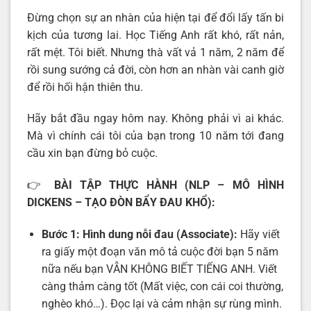
Đừng chọn sự an nhàn của hiện tại để đổi lấy tấn bi
kịch của tương lai. Học Tiếng Anh rất khó, rất nản,
rất mệt. Tôi biết. Nhưng thà vất vả 1 năm, 2 năm để
rồi sung sướng cả đời, còn hơn an nhàn vài canh giờ
để rồi hối hận thiên thu.
Hãy bắt đầu ngay hôm nay. Không phải vì ai khác.
Mà vì chính cái tôi của bạn trong 10 năm tới đang
cầu xin bạn đừng bỏ cuộc.
👉
BÀI TẬP THỰC HÀNH (NLP – MÔ HÌNH
DICKENS – TẠO ĐÒN BẨY ĐAU KHỔ):
Bước 1: Hình dung nỗi đau (Associate):
Hãy viết
ra giấy một đoạn văn mô tả cuộc đời bạn 5 năm
nữa nếu bạn VẪN KHÔNG BIẾT TIẾNG ANH. Viết
càng thảm càng tốt (Mất việc, con cái coi thường,
nghèo khó…). Đọc lại và cảm nhận sự rùng mình.