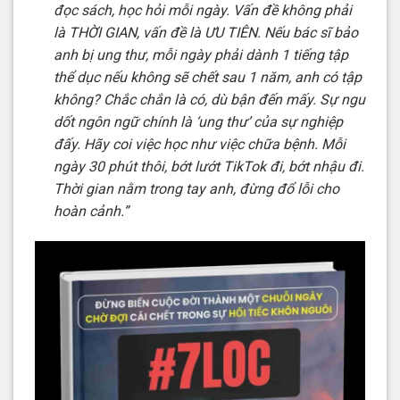
đọc sách, học hỏi mỗi ngày. Vấn đề không phải
là THỜI GIAN, vấn đề là ƯU TIÊN. Nếu bác sĩ bảo
anh bị ung thư, mỗi ngày phải dành 1 tiếng tập
thể dục nếu không sẽ chết sau 1 năm, anh có tập
không? Chắc chắn là có, dù bận đến mấy. Sự ngu
dốt ngôn ngữ chính là ‘ung thư’ của sự nghiệp
đấy. Hãy coi việc học như việc chữa bệnh. Mỗi
ngày 30 phút thôi, bớt lướt TikTok đi, bớt nhậu đi.
Thời gian nằm trong tay anh, đừng đổ lỗi cho
hoàn cảnh.”