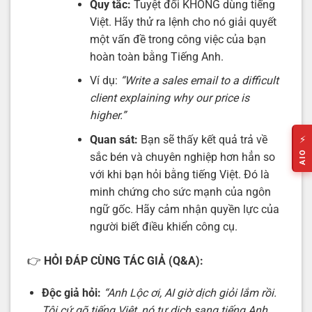
Quy tắc:
Tuyệt đối KHÔNG dùng tiếng
Việt. Hãy thử ra lệnh cho nó giải quyết
một vấn đề trong công việc của bạn
hoàn toàn bằng Tiếng Anh.
Ví dụ:
“Write a sales email to a difficult
client explaining why our price is
higher.”
Quan sát:
Bạn sẽ thấy kết quả trả về
⚡
AIO
sắc bén và chuyên nghiệp hơn hẳn so
với khi bạn hỏi bằng tiếng Việt. Đó là
minh chứng cho sức mạnh của ngôn
ngữ gốc. Hãy cảm nhận quyền lực của
người biết điều khiển công cụ.
👉
HỎI ĐÁP CÙNG TÁC GIẢ (Q&A):
Độc giả hỏi:
“Anh Lộc ơi, AI giờ dịch giỏi lắm rồi.
Tôi cứ gõ tiếng Việt, nó tự dịch sang tiếng Anh