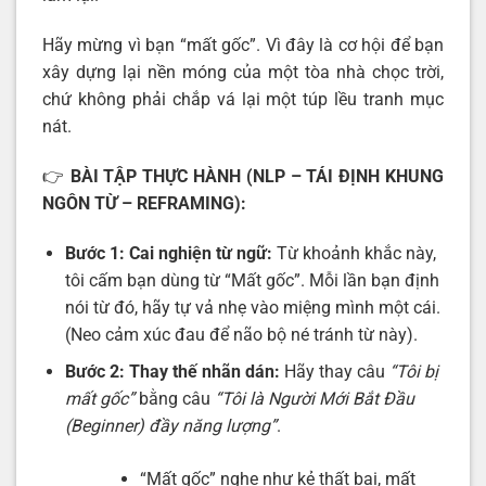
Hãy mừng vì bạn “mất gốc”. Vì đây là cơ hội để bạn
xây dựng lại nền móng của một tòa nhà chọc trời,
chứ không phải chắp vá lại một túp lều tranh mục
nát.
👉
BÀI TẬP THỰC HÀNH (NLP – TÁI ĐỊNH KHUNG
NGÔN TỪ – REFRAMING):
Bước 1: Cai nghiện từ ngữ:
Từ khoảnh khắc này,
tôi cấm bạn dùng từ “Mất gốc”. Mỗi lần bạn định
nói từ đó, hãy tự vả nhẹ vào miệng mình một cái.
(Neo cảm xúc đau để não bộ né tránh từ này).
Bước 2: Thay thế nhãn dán:
Hãy thay câu
“Tôi bị
mất gốc”
bằng câu
“Tôi là Người Mới Bắt Đầu
(Beginner) đầy năng lượng”
.
“Mất gốc” nghe như kẻ thất bại, mất