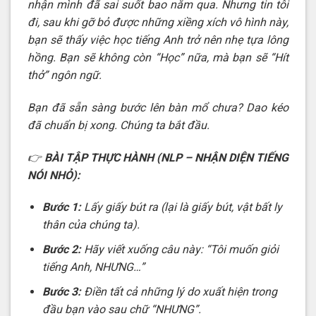
nhận mình đã sai suốt bao năm qua. Nhưng tin tôi
đi, sau khi gỡ bỏ được những xiềng xích vô hình này,
bạn sẽ thấy việc học tiếng Anh trở nên nhẹ tựa lông
hồng. Bạn sẽ không còn “Học” nữa, mà bạn sẽ “Hít
thở” ngôn ngữ.
Bạn đã sẵn sàng bước lên bàn mổ chưa? Dao kéo
đã chuẩn bị xong. Chúng ta bắt đầu.
👉
BÀI TẬP THỰC HÀNH (NLP – NHẬN DIỆN TIẾNG
NÓI NHỎ):
Bước 1:
Lấy giấy bút ra (lại là giấy bút, vật bất ly
thân của chúng ta).
Bước 2:
Hãy viết xuống câu này: “Tôi muốn giỏi
tiếng Anh, NHƯNG…”
Bước 3:
Điền tất cả những lý do xuất hiện trong
đầu bạn vào sau chữ “NHƯNG”.