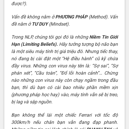
được?).
Vấn đề không nằm ở
PHƯƠNG PHÁP
(Method). Vấn
đề nằm ở
TƯ DUY
(Mindset).
Trong NLP, chúng tôi gọi đó là những
Niềm Tin Giới
Hạn (Limiting Beliefs).
Hãy tưởng tượng bộ não bạn
là một siêu máy tính trị giá triệu đô. Nhưng tiếc thay,
nó đang bị cài đặt một “Hệ điều hành” cũ kỹ chứa
đầy virus. Những con virus này tên là: “Sợ sai”, “Sợ
phán xét”, “Cầu toàn”, “Đổ lỗi hoàn cảnh”… Chừng
nào những con virus này còn chạy ngầm trong đầu
bạn, thì dù bạn có cài bao nhiêu phần mềm xịn
(phương pháp học hay) vào, máy tính vẫn sẽ bị treo,
bị lag và sập nguồn.
Bạn không thể lái một chiếc Ferrari với tốc độ
300km/h nếu chân bạn vẫn đang đạp phanh.