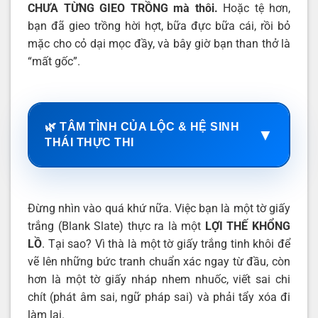
CHƯA TỪNG GIEO TRỒNG mà thôi.
Hoặc tệ hơn,
bạn đã gieo trồng hời hợt, bữa đực bữa cái, rồi bỏ
mặc cho cỏ dại mọc đầy, và bây giờ bạn than thở là
“mất gốc”.
🌿 TÂM TÌNH CỦA LỘC & HỆ SINH
▼
THÁI THỰC THI
Đừng nhìn vào quá khứ nữa. Việc bạn là một tờ giấy
trắng (Blank Slate) thực ra là một
LỢI THẾ KHỔNG
LỒ
. Tại sao? Vì thà là một tờ giấy trắng tinh khôi để
vẽ lên những bức tranh chuẩn xác ngay từ đầu, còn
hơn là một tờ giấy nháp nhem nhuốc, viết sai chi
chít (phát âm sai, ngữ pháp sai) và phải tẩy xóa đi
làm lại.