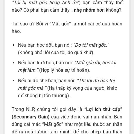
“Tôi bị mất gốc tiếng Anh rồi”
, bạn cảm thấy thế
nào? Có phải bạn cảm thấy…
nhẹ nhõm
hơn không?
Tại sao ư? Bởi vì “Mất gốc” là một cái cớ quá hoàn
hảo.
Nếu bạn học dốt, bạn nói:
“Do tôi mất gốc.”
(Không phải lỗi của tôi, do quá khứ).
Nếu bạn lười học, bạn nói:
“Mất gốc rồi, học lại
mệt lắm.”
(Hợp lý hóa sự trì hoãn).
Nếu ai đó chê bạn, bạn nói:
“Thì tôi đã bảo tôi
mất gốc mà.”
(Hạ thấp kỳ vọng của người khác
để không bị tổn thương).
Trong NLP, chúng tôi gọi đây là
“Lợi ích thứ cấp”
(Secondary Gain)
của việc đóng vai nạn nhân. Bạn
dùng cái mác “Mất gốc” như một liều thuốc an thần
để ru ngủ lương tâm mình, để cho phép bản thân