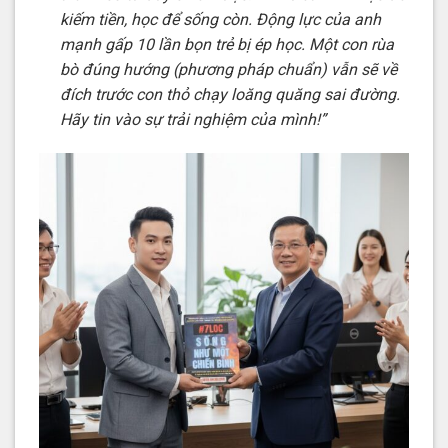
kiếm tiền, học để sống còn. Động lực của anh
mạnh gấp 10 lần bọn trẻ bị ép học. Một con rùa
bò đúng hướng (phương pháp chuẩn) vẫn sẽ về
đích trước con thỏ chạy loăng quăng sai đường.
Hãy tin vào sự trải nghiệm của mình!”