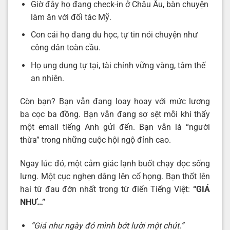
Giờ đây họ đang check-in ở Châu Âu, bàn chuyện
làm ăn với đối tác Mỹ.
Con cái họ đang du học, tự tin nói chuyện như
công dân toàn cầu.
Họ ung dung tự tại, tài chính vững vàng, tâm thế
an nhiên.
Còn bạn? Bạn vẫn đang loay hoay với mức lương
ba cọc ba đồng. Bạn vẫn đang sợ sệt mỗi khi thấy
một email tiếng Anh gửi đến. Bạn vẫn là “người
thừa” trong những cuộc hội ngộ đỉnh cao.
Ngay lúc đó, một cảm giác lạnh buốt chạy dọc sống
lưng. Một cục nghẹn dâng lên cổ họng. Bạn thốt lên
hai từ đau đớn nhất trong từ điển Tiếng Việt:
“GIÁ
NHƯ…”
“Giá như ngày đó mình bớt lười một chút.”