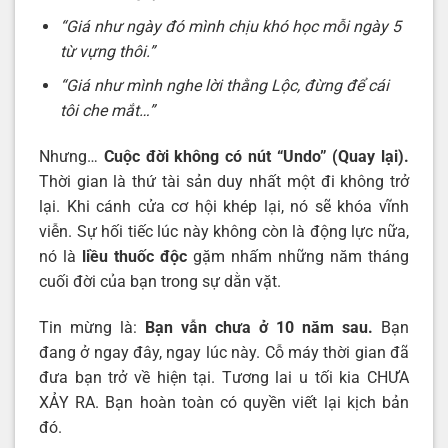
“Giá như ngày đó mình chịu khó học mỗi ngày 5
từ vựng thôi.”
“Giá như mình nghe lời thằng Lộc, đừng để cái
tôi che mắt…”
Nhưng…
Cuộc đời không có nút “Undo” (Quay lại).
Thời gian là thứ tài sản duy nhất một đi không trở
lại. Khi cánh cửa cơ hội khép lại, nó sẽ khóa vĩnh
viễn. Sự hối tiếc lúc này không còn là động lực nữa,
nó là
liều thuốc độc
gặm nhấm những năm tháng
cuối đời của bạn trong sự dằn vặt.
Tin mừng là:
Bạn vẫn chưa ở 10 năm sau.
Bạn
đang ở ngay đây, ngay lúc này. Cỗ máy thời gian đã
đưa bạn trở về hiện tại. Tương lai u tối kia CHƯA
XẢY RA. Bạn hoàn toàn có quyền viết lại kịch bản
đó.