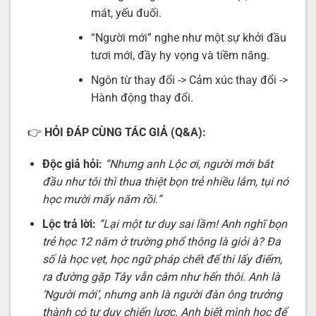
mát, yếu đuối.
“Người mới” nghe như một sự khởi đầu
tươi mới, đầy hy vọng và tiềm năng.
Ngôn từ thay đổi -> Cảm xúc thay đổi ->
Hành động thay đổi.
👉
HỎI ĐÁP CÙNG TÁC GIẢ (Q&A):
Độc giả hỏi:
“Nhưng anh Lộc ơi, người mới bắt
đầu như tôi thì thua thiệt bọn trẻ nhiều lắm, tụi nó
học mười mấy năm rồi.”
Lộc trả lời:
“Lại một tư duy sai lầm! Anh nghĩ bọn
trẻ học 12 năm ở trường phổ thông là giỏi à? Đa
số là học vẹt, học ngữ pháp chết để thi lấy điểm,
ra đường gặp Tây vẫn câm như hến thôi. Anh là
‘Người mới’, nhưng anh là người đàn ông trưởng
thành có tư duy chiến lược. Anh biết mình học để