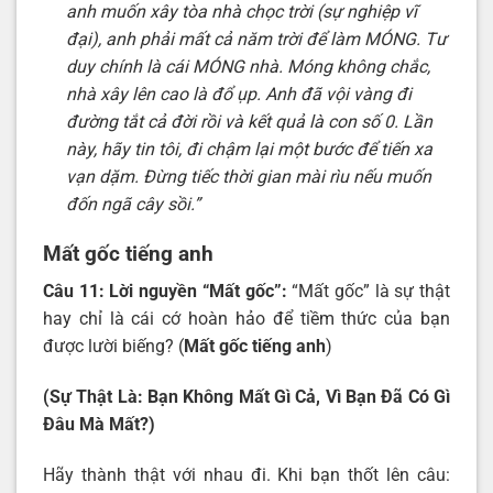
anh muốn xây tòa nhà chọc trời (sự nghiệp vĩ
đại), anh phải mất cả năm trời để làm MÓNG. Tư
duy chính là cái MÓNG nhà. Móng không chắc,
nhà xây lên cao là đổ ụp. Anh đã vội vàng đi
đường tắt cả đời rồi và kết quả là con số 0. Lần
này, hãy tin tôi, đi chậm lại một bước để tiến xa
vạn dặm. Đừng tiếc thời gian mài rìu nếu muốn
đốn ngã cây sồi.”
Mất gốc tiếng anh
Câu 11: Lời nguyền “Mất gốc”:
“Mất gốc” là sự thật
hay chỉ là cái cớ hoàn hảo để tiềm thức của bạn
được lười biếng? (
Mất gốc tiếng anh
)
(Sự Thật Là: Bạn Không Mất Gì Cả, Vì Bạn Đã Có Gì
Đâu Mà Mất?)
Hãy thành thật với nhau đi. Khi bạn thốt lên câu: