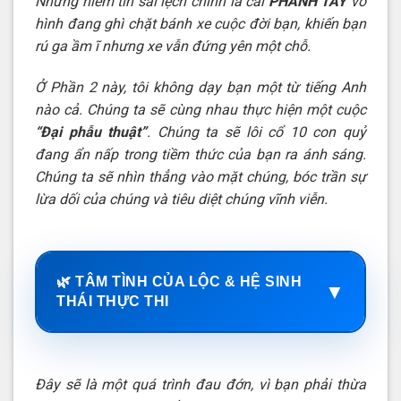
Những niềm tin sai lệch chính là cái
PHANH TAY
vô
hình đang ghì chặt bánh xe cuộc đời bạn, khiến bạn
rú ga ầm ĩ nhưng xe vẫn đứng yên một chỗ.
Ở Phần 2 này, tôi không dạy bạn một từ tiếng Anh
nào cả. Chúng ta sẽ cùng nhau thực hiện một cuộc
“Đại phẫu thuật”
. Chúng ta sẽ lôi cổ 10 con quỷ
đang ẩn nấp trong tiềm thức của bạn ra ánh sáng.
Chúng ta sẽ nhìn thẳng vào mặt chúng, bóc trần sự
lừa dối của chúng và tiêu diệt chúng vĩnh viễn.
🌿 TÂM TÌNH CỦA LỘC & HỆ SINH
▼
THÁI THỰC THI
Đây sẽ là một quá trình đau đớn, vì bạn phải thừa