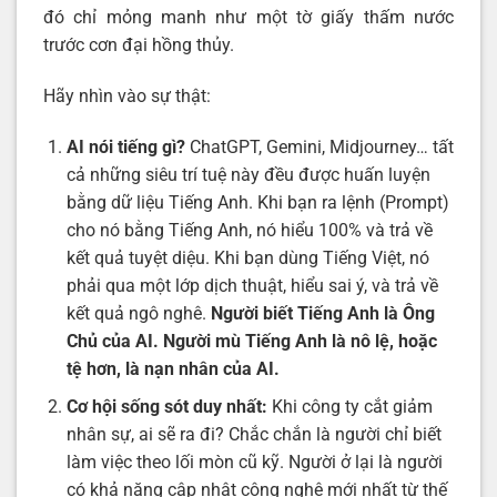
đó chỉ mỏng manh như một tờ giấy thấm nước
trước cơn đại hồng thủy.
Hãy nhìn vào sự thật:
AI nói tiếng gì?
ChatGPT, Gemini, Midjourney… tất
cả những siêu trí tuệ này đều được huấn luyện
bằng dữ liệu Tiếng Anh. Khi bạn ra lệnh (Prompt)
cho nó bằng Tiếng Anh, nó hiểu 100% và trả về
kết quả tuyệt diệu. Khi bạn dùng Tiếng Việt, nó
phải qua một lớp dịch thuật, hiểu sai ý, và trả về
kết quả ngô nghê.
Người biết Tiếng Anh là Ông
Chủ của AI
. Người mù Tiếng Anh là nô lệ, hoặc
tệ hơn, là nạn nhân của AI.
Cơ hội sống sót duy nhất:
Khi công ty cắt giảm
nhân sự, ai sẽ ra đi? Chắc chắn là người chỉ biết
làm việc theo lối mòn cũ kỹ. Người ở lại là người
có khả năng cập nhật công nghệ mới nhất từ thế