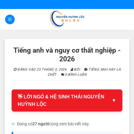
Bỏ
qua
nội
dung
Tiếng anh và nguy cơ thất nghiệp -
2026
ĐĂNG VÀO
23 THÁNG 5, 2026
BỞI
TIẾNG ANH HAY LÀ
CHẾT
0 BÌNH LUẬN
👋 LỜI NGỎ & HỆ SINH THÁI NGUYỄN
▼
HUỲNH LỘC
Đang có
27 người
cùng xem bài viết này.