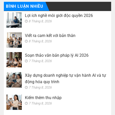
doanh
ở
nghiệp
Kiếm
BÌNH LUẬN NHIỀU
tự
thêm
vận
thu
hành
Lợi ích nghề môi giới độc quyền 2026
nhập
AI
và
8 Tháng 8, 2026
tự
động
hóa
quy
Viết ra cam kết với bản thân
trình
8 Tháng 8, 2026
Soạn thảo văn bản pháp lý AI 2026
7 Tháng 8, 2026
Xây dựng doanh nghiệp tự vận hành AI và tự
động hóa quy trình
7 Tháng 8, 2026
Kiếm thêm thu nhập
7 Tháng 8, 2026