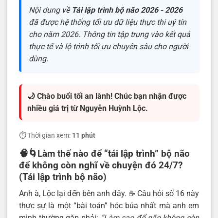
Nội dung về
Tái lập trình bộ não 2026 - 2026
đã được hệ thống tối ưu dữ liệu thực thi uý tín
cho năm 2026. Thông tin tập trung vào kết quả
thực tế và lộ trình tối ưu chuyên sâu cho người
dùng.
🌙 Chào buổi tối an lành! Chúc bạn nhận được
nhiều giá trị từ Nguyễn Huỳnh Lộc.
⏱️ Thời gian xem:
11 phút
🧠🌀
Làm thế nào để “tái lập trình” bộ não
để không còn nghĩ về chuyện đó 24/7?
(Tái lập trình bộ não)
Anh à, Lộc lại đến bên anh đây. ☕️ Câu hỏi số 16 này
thực sự là một “bài toán” hóc búa nhất mà anh em
mình thường gặp phải:
“Làm sao để não không còn