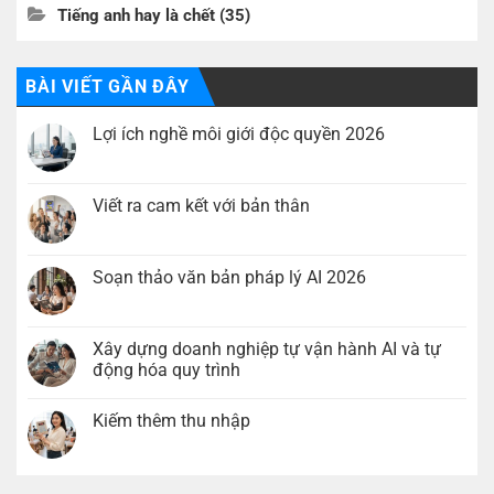
Tiếng anh hay là chết
(35)
BÀI VIẾT GẦN ĐÂY
Lợi ích nghề môi giới độc quyền 2026
Không
có
bình
luận
Viết ra cam kết với bản thân
ở
Lợi
Không
ích
có
nghề
bình
môi
luận
Soạn thảo văn bản pháp lý AI 2026
giới
ở
độc
Viết
Không
quyền
ra
có
2026
cam
bình
kết
luận
Xây dựng doanh nghiệp tự vận hành AI và tự
với
ở
động hóa quy trình
bản
Soạn
thân
thảo
Không
văn
có
bản
Kiếm thêm thu nhập
bình
pháp
luận
lý
Không
ở
AI
có
Xây
2026
bình
dựng
luận