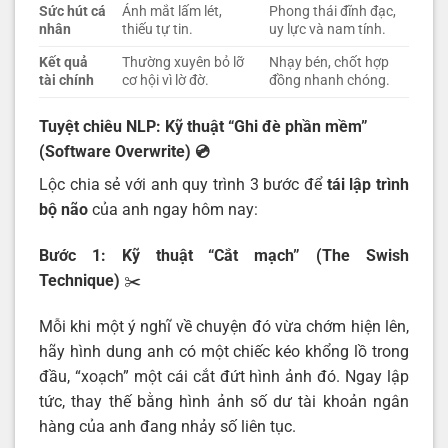
Sức hút cá
Ánh mắt lấm lét,
Phong thái đĩnh đạc,
nhân
thiếu tự tin.
uy lực và nam tính.
Kết quả
Thường xuyên bỏ lỡ
Nhạy bén, chốt hợp
tài chính
cơ hội vì lờ đờ.
đồng nhanh chóng.
Tuyệt chiêu NLP: Kỹ thuật “Ghi đè phần mềm”
(Software Overwrite)
💿
Lộc chia sẻ với anh quy trình 3 bước để
tái lập trình
bộ não
của anh ngay hôm nay:
Bước 1: Kỹ thuật “Cắt mạch” (The Swish
Technique)
✂️
Mỗi khi một ý nghĩ về chuyện đó vừa chớm hiện lên,
hãy hình dung anh có một chiếc kéo khổng lồ trong
đầu, “xoạch” một cái cắt đứt hình ảnh đó. Ngay lập
tức, thay thế bằng hình ảnh số dư tài khoản ngân
hàng của anh đang nhảy số liên tục.