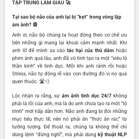
TẬP TRUNG LÀM GIÀU
🚀
Tại sao bộ não của anh lại bị “kẹt” trong vòng lặp
ám ảnh?
🎡
Anh ơi, não bộ chúng ta hoạt động theo cơ chế ưu
tiên những gì mang lại khoái cảm mạnh nhất. Khi
anh lỡ để mình sa vào
tác hại của thủ dâm
hoặc
phim ảnh quá lâu, anh đã vô tình tạo ra một “siêu lộ
thần kinh” về tình dục. Mỗi khi anh rảnh rỗi hoặc
Stress, não tự động rẽ vào con đường đó vì nó quá
quen thuộc. 🛣️💨
Lộc nhận ra rằng, sự
ám ảnh tình dục 24/7
không
phải là lỗi của anh, mà là do anh chưa tạo ra một “lộ
trình” mới hấp dẫn hơn. Não anh đang bị đói những
mục tiêu thực tế, nên nó phải ăn “thức ăn rác” từ
tưởng tượng. Để thoát ra, chúng ta không thể chỉ
dùng lệnh “đừng nghĩ”, mà phải dùng
kỹ thuật NLP