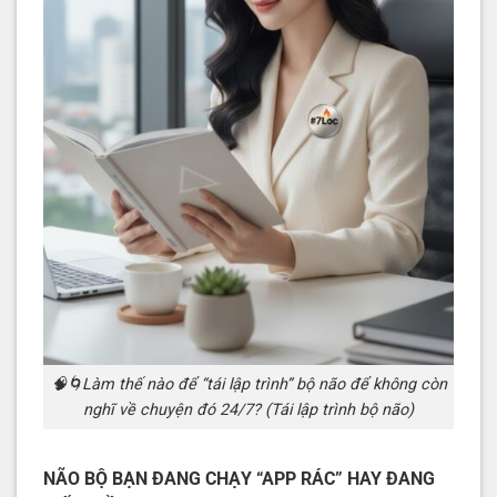
🧠🌀Làm thế nào để “tái lập trình” bộ não để không còn
nghĩ về chuyện đó 24/7? (Tái lập trình bộ não)
NÃO BỘ BẠN ĐANG CHẠY “APP RÁC” HAY ĐANG