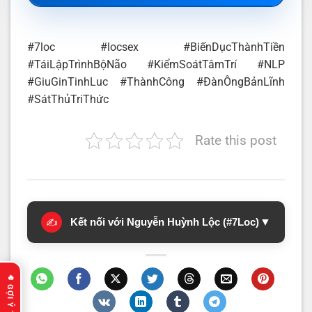
#7loc #locsex #BiếnDụcThànhTiền
#TáiLậpTrìnhBộNão #KiểmSoátTâmTrí #NLP
#GiuGinTinhLuc #ThànhCông #ĐànÔngBảnLĩnh
#SátThủTriThức
Rate this post
Kết nối với Nguyễn Huỳnh Lộc (#7Loc)
▼
✍️