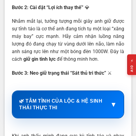
Bước 2: Cài đặt “Lợi ích thay thế”
💎
Nhắm mắt lại, tưởng tượng mỗi giây anh giữ được
sự tỉnh táo là cơ thể anh đang tích tụ một loại “xăng
máy bay” cực mạnh. Hãy cảm nhận luồng năng
lượng đó đang chạy từ vùng dưới lên não, làm não
anh sáng rực lên như một bóng đèn 1000W. Đây là
cách
giữ gìn tinh lực
để thông minh hơn.
⚡
AIO
Bước 3: Neo giữ trạng thái “Sát thủ tri thức”
⚔️
🌿 TÂM TÌNH CỦA LỘC & HỆ SINH
▼
THÁI THỰC THI
Khi anh thấy mình đang cực kỳ tỉnh táo và nhạy