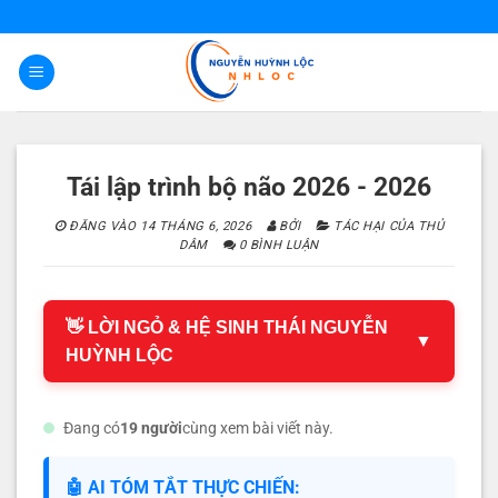
Bỏ
qua
nội
dung
Tái lập trình bộ não 2026 - 2026
ĐĂNG VÀO
14 THÁNG 6, 2026
BỞI
TÁC HẠI CỦA THỦ
DÂM
0 BÌNH LUẬN
👋 LỜI NGỎ & HỆ SINH THÁI NGUYỄN
▼
HUỲNH LỘC
Đang có
19 người
cùng xem bài viết này.
🤖 AI TÓM TẮT THỰC CHIẾN: