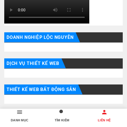
DOANH NGHIỆP LỘC NGUYỄN
DỊCH VỤ THIẾT KẾ WEB
THIẾT KẾ WEB BẤT ĐỘNG SẢN
DỊCH VỤ BẤT ĐỘNG SẢN
DANH MỤC
TÌM KIẾM
LIÊN HỆ