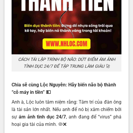
CÁCH TÁI LẬP TRÌNH BỘ NÃO: DỨT ĐIỂM ÁM ẢNH
TÌNH DỤC 24/7 ĐỂ TẬP TRUNG LÀM GIÀU 🚀
Chia sẽ cùng Lộc Nguyễn: Hãy biến não bộ thành
“cỗ máy in tiền”
💵
Anh à, Lộc luôn tâm niệm rằng: Tâm trí của đàn ông
là tài sản lớn nhất. Nếu anh để nó bị xâm chiếm bởi
sự
ám ảnh tình dục 24/7
, anh đang để “virus” phá
hoại gia tài của mình. 🦠❌