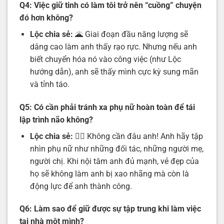
Q4: Việc giữ tinh có làm tôi trở nên “cuồng” chuyện
đó hơn không?
Lộc chia sẻ:
🌋 Giai đoạn đầu năng lượng sẽ
dâng cao làm anh thấy rạo rực. Nhưng nếu anh
biết chuyển hóa nó vào công việc (như Lộc
hướng dẫn), anh sẽ thấy mình cực kỳ sung mãn
và tỉnh táo.
Q5: Có cần phải tránh xa phụ nữ hoàn toàn để tái
lập trình não không?
Lộc chia sẻ:
🙅‍♂️ Không cần đâu anh! Anh hãy tập
nhìn phụ nữ như những đối tác, những người mẹ,
người chị. Khi nội tâm anh đủ mạnh, vẻ đẹp của
họ sẽ không làm anh bị xao nhãng mà còn là
động lực để anh thành công.
Q6: Làm sao để giữ được sự tập trung khi làm việc
tại nhà một mình?