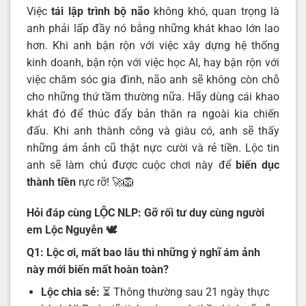
Việc
tái lập trình bộ não
không khó, quan trọng là
anh phải lấp đầy nó bằng những khát khao lớn lao
hơn. Khi anh bận rộn với việc xây dựng hệ thống
kinh doanh, bận rộn với việc học AI, hay bận rộn với
việc chăm sóc gia đình, não anh sẽ không còn chỗ
cho những thứ tầm thường nữa. Hãy dùng cái khao
khát đó để thúc đẩy bản thân ra ngoài kia chiến
đấu. Khi anh thành công và giàu có, anh sẽ thấy
những ám ảnh cũ thật nực cười và rẻ tiền. Lộc tin
anh sẽ làm chủ được cuộc chơi này để
biến dục
thành tiền
rực rỡ! 🚀🦁
Hỏi đáp cùng LỘC NLP: Gỡ rối tư duy cùng người
em Lộc Nguyễn
🕊️
Q1: Lộc ơi, mất bao lâu thì những ý nghĩ ám ảnh
này mới biến mất hoàn toàn?
Lộc chia sẻ:
⏳ Thông thường sau 21 ngày thực