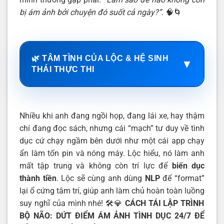
bị ám ảnh bởi chuyện đó suốt cả ngày?”
. 🧠🌀
🌿 TÂM TÌNH CỦA LỘC & HỆ SINH
▼
THÁI THỰC THI
Nhiều khi anh đang ngồi họp, đang lái xe, hay thậm
chí đang đọc sách, nhưng cái “mạch” tư duy về tình
dục cứ chạy ngầm bên dưới như một cái app chạy
ẩn làm tốn pin và nóng máy. Lộc hiểu, nó làm anh
mất tập trung và không còn trí lực để
biến dục
thành tiền
. Lộc sẽ cùng anh dùng
NLP
để “format”
lại ổ cứng tâm trí, giúp anh làm chủ hoàn toàn luồng
suy nghĩ của mình nhé! 🛠️💎
CÁCH TÁI LẬP TRÌNH
BỘ NÃO: DỨT ĐIỂM ÁM ẢNH TÌNH DỤC 24/7 ĐỂ