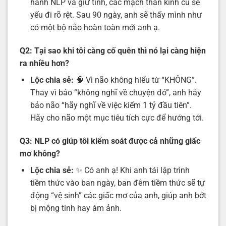
hành NLP và giữ tinh, các mạch thần kinh cũ sẽ
yếu đi rõ rệt. Sau 90 ngày, anh sẽ thấy mình như
có một bộ não hoàn toàn mới anh ạ.
Q2: Tại sao khi tôi càng cố quên thì nó lại càng hiện
ra nhiều hơn?
Lộc chia sẻ:
🧠 Vì não không hiểu từ “KHÔNG”.
Thay vì bảo “không nghĩ về chuyện đó”, anh hãy
bảo não “hãy nghĩ về việc kiếm 1 tỷ đầu tiên”.
Hãy cho não một mục tiêu tích cực để hướng tới.
Q3: NLP có giúp tôi kiểm soát được cả những giấc
mơ không?
Lộc chia sẻ:
✨ Có anh ạ! Khi anh tái lập trình
tiềm thức vào ban ngày, ban đêm tiềm thức sẽ tự
động “vệ sinh” các giấc mơ của anh, giúp anh bớt
bị mộng tinh hay ám ảnh.