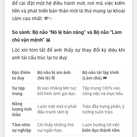
để cài đặt một hệ điều hành mới, nơi mà việc kiếm
tiền và phát triển bản thân mới là thứ mang lại khoái
cảm cao nhất. 💸✨
So sánh: Bộ não “Nô lệ bản năng” và Bộ não “Làm
chủ vận mệnh”
📊
Lộc xin tóm tắt để anh thấy sự thay đổi kỳ diệu khi
anh tái cấu trúc lại tư duy:
Đặc điểm
Bộ não bị ám ảnh
Bộ não tái lập trình
tư duy
(Nô lệ)
⛓️
(Làm chủ)
👑
Sự tập
Bị xao nhãng liên tục
Tập trung 100% vào
trung
bởi hình ảnh gợi dục.
công việc và mục tiêu.
Năng
Luôn mệt mỏi vì phải
Tràn đầy hưng phấn, ý
lượng tinh
đấu tranh tâm lý.
tưởng tuôn trào.
thần
Tầm nhìn
Chỉ thấy những thú
Luôn hướng tới việc
sự nghiệp
vui ngắn hạn.
biến dục thành tiền
.