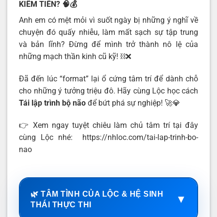
KIẾM TIỀN?
🧠💰
Anh em có mệt mỏi vì suốt ngày bị những ý nghĩ về
chuyện đó quấy nhiễu, làm mất sạch sự tập trung
và bản lĩnh? Đừng để mình trở thành nô lệ của
những mạch thần kinh cũ kỹ! ⛓️❌
Đã đến lúc “format” lại ổ cứng tâm trí để dành chỗ
cho những ý tưởng triệu đô. Hãy cùng Lộc học cách
Tái lập trình bộ não
để bứt phá sự nghiệp! 🚀💎
👉 Xem ngay tuyệt chiêu làm chủ tâm trí tại đây
cùng Lộc nhé: https://nhloc.com/tai-lap-trinh-bo-
nao
🌿 TÂM TÌNH CỦA LỘC & HỆ SINH
▼
THÁI THỰC THI