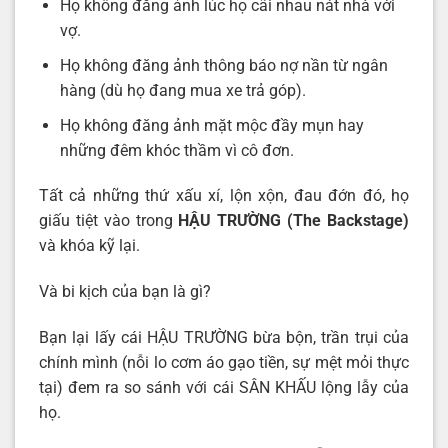
Họ không đăng ảnh lúc họ cãi nhau nát nhà với
vợ.
Họ không đăng ảnh thông báo nợ nần từ ngân
hàng (dù họ đang mua xe trả góp).
Họ không đăng ảnh mặt mộc đầy mụn hay
những đêm khóc thầm vì cô đơn.
Tất cả những thứ xấu xí, lộn xộn, đau đớn đó, họ
giấu tiệt vào trong
HẬU TRƯỜNG (The Backstage)
và khóa kỹ lại.
Và bi kịch của bạn là gì?
Bạn lại lấy cái HẬU TRƯỜNG bừa bộn, trần trụi của
chính mình (nỗi lo cơm áo gạo tiền, sự mệt mỏi thực
tại) đem ra so sánh với cái SÂN KHẤU lộng lẫy của
họ.