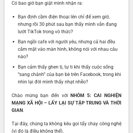
Có bao giờ bạn giật mình nhận ra:
Bạn định cầm điện thoại lên chỉ để xem giờ,
nhưng rồi 30 phút sau bạn thấy mình vẫn đang
lướt TikTok trong vô thức?
Bạn ngồi cafe với người yêu, nhưng cả hai đều
cắm mặt vào màn hình, không nói với nhau câu
nào?
Bạn cảm thấy ghen tị, tự ti khi thấy cuộc sống
“sang chảnh” của bạn bè trên Facebook, trong khi
nhìn lại đời mình thấy nhạt nhẽo?
Chào mừng bạn đến với
NHÓM 5: CAI NGHIỆN
MẠNG XÃ HỘI – LẤY LẠI SỰ TẬP TRUNG VÀ THỜI
GIAN
.
Tại đây, chúng ta không kêu gọi tẩy chay công nghệ
(vì đó là điều không thể).