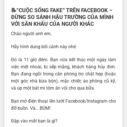
📝”CUỘC SỐNG FAKE” TRÊN FACEBOOK –
ĐỪNG SO SÁNH HẬU TRƯỜNG CỦA MÌNH
VỚI SÂN KHẤU CỦA NGƯỜI KHÁC
Chào người anh em,
Hãy hình dung bối cảnh này nhé:
Đó là 11 giờ đêm. Bạn vừa kết thúc một ngày làm
việc mệt nhoài, bị sếp mắng, khách hàng hủy đơn.
Bạn đang ngồi trong căn phòng trọ chật hẹp (hoặc
một góc nhà bừa bộn), mặc chiếc áo phông cũ kỹ,
và úp một bát mì tôm ăn vội cho qua bữa.
Bạn mở điện thoại lên lướt Facebook/Instagram cho
đỡ buồn. Và… BÙM!
Đập vào mắt bạn là gì?