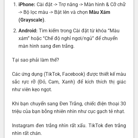
iPhone:
Cài đặt -> Trợ năng -> Màn hình & Cỡ chữ
-> Bộ lọc màu -> Bật lên và chọn
Màu Xám
(Grayscale)
.
Android:
Tìm kiếm trong Cài đặt từ khóa “Màu
xám” hoặc “Chế độ nghỉ ngơi/ngủ” để chuyển
màn hình sang đen trắng.
Tại sao phải làm thế?
Các ứng dụng (TikTok, Facebook) được thiết kế màu
sắc rực rỡ (Đỏ, Cam, Xanh) để kích thích thị giác
như viên kẹo ngọt.
Khi bạn chuyển sang Đen Trắng, chiếc điện thoại 30
triệu của bạn bỗng nhiên nhìn như cục gạch tẻ nhạt.
Instagram đen trắng nhìn rất xấu. TikTok đen trắng
nhìn rất chán.