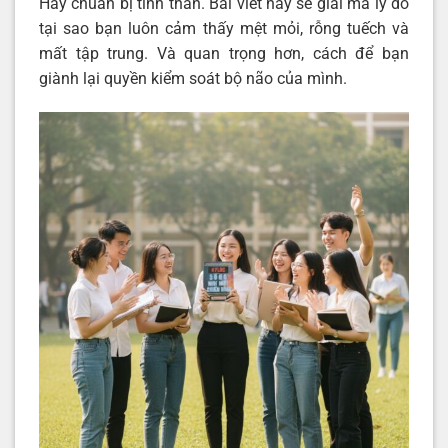
Hãy chuẩn bị tinh thần. Bài viết này sẽ giải mã lý do
tại sao bạn luôn cảm thấy mệt mỏi, rỗng tuếch và
mất tập trung. Và quan trọng hơn, cách để bạn
giành lại quyền kiểm soát bộ não của mình.