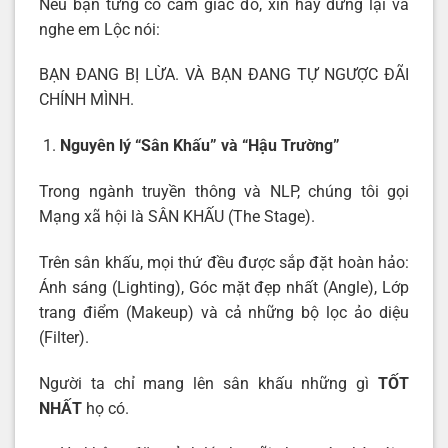
Nếu bạn từng có cảm giác đó, xin hãy dừng lại và
nghe em Lộc nói:
BẠN ĐANG BỊ LỪA. VÀ BẠN ĐANG TỰ NGƯỢC ĐÃI
CHÍNH MÌNH.
Nguyên lý “Sân Khấu” và “Hậu Trường”
Trong ngành truyền thông và NLP, chúng tôi gọi
Mạng xã hội là SÂN KHẤU (The Stage).
Trên sân khấu, mọi thứ đều được sắp đặt hoàn hảo:
Ánh sáng (Lighting), Góc mặt đẹp nhất (Angle), Lớp
trang điểm (Makeup) và cả những bộ lọc ảo diệu
(Filter).
Người ta chỉ mang lên sân khấu những gì
TỐT
NHẤT
họ có.