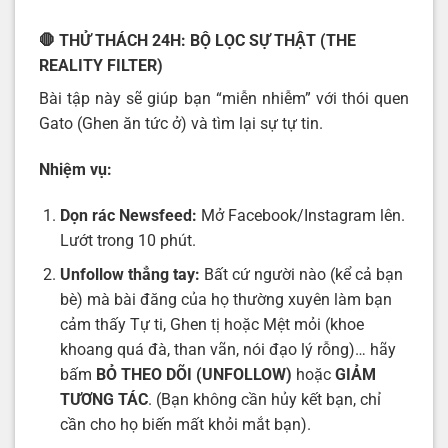
🛑 THỬ THÁCH 24H: BỘ LỌC SỰ THẬT (THE
REALITY FILTER)
Bài tập này sẽ giúp bạn “miễn nhiễm” với thói quen
Gato (Ghen ăn tức ở) và tìm lại sự tự tin.
Nhiệm vụ:
Dọn rác Newsfeed:
Mở Facebook/Instagram lên.
Lướt trong 10 phút.
Unfollow thẳng tay:
Bất cứ người nào (kể cả bạn
bè) mà bài đăng của họ thường xuyên làm bạn
cảm thấy Tự ti, Ghen tị hoặc Mệt mỏi (khoe
khoang quá đà, than vãn, nói đạo lý rỗng)… hãy
bấm
BỎ THEO DÕI (UNFOLLOW)
hoặc
GIẢM
TƯƠNG TÁC
. (Bạn không cần hủy kết bạn, chỉ
cần cho họ biến mất khỏi mắt bạn).