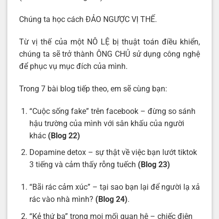
Chúng ta học cách ĐẢO NGƯỢC VỊ THẾ.
Từ vị thế của một NÔ LỆ bị thuật toán điều khiển,
chúng ta sẽ trở thành ÔNG CHỦ sử dụng công nghệ
để phục vụ mục đích của mình.
Trong 7 bài blog tiếp theo, em sẽ cùng bạn:
“Cuộc sống fake” trên facebook – đừng so sánh
hậu trường của mình với sân khấu của người
khác
(Blog 22)
Dopamine detox – sự thật về việc bạn lướt tiktok
3 tiếng và cảm thấy rỗng tuếch
(Blog 23)
“Bãi rác cảm xúc” – tại sao bạn lại để người lạ xả
rác vào nhà mình?
(Blog 24)
.
“Kẻ thứ ba” trong mọi mối quan hệ – chiếc điện