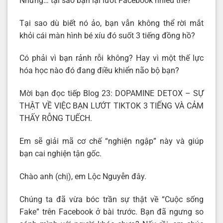
Nhưng… tại sao bạn lại lướt Facebook nhiều thế?
Tại sao dù biết nó ảo, bạn vẫn không thể rời mắt
khỏi cái màn hình bé xíu đó suốt 3 tiếng đồng hồ?
Có phải vì bạn rảnh rỗi không? Hay vì một thế lực
hóa học nào đó đang điều khiển não bộ bạn?
Mời bạn đọc tiếp Blog 23: DOPAMINE DETOX – SỰ
THẬT VỀ VIỆC BẠN LƯỚT TIKTOK 3 TIẾNG VÀ CẢM
THẤY RỖNG TUẾCH.
Em sẽ giải mã cơ chế “nghiện ngập” này và giúp
bạn cai nghiện tận gốc.
Chào anh (chị), em Lộc Nguyễn đây.
Chúng ta đã vừa bóc trần sự thật về “Cuộc sống
Fake” trên Facebook ở bài trước. Bạn đã ngưng so