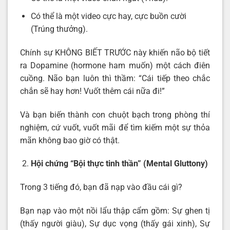
Có thể là một video cực hay, cực buồn cười
(Trúng thưởng).
Chính sự KHÔNG BIẾT TRƯỚC này khiến não bộ tiết
ra Dopamine (hormone ham muốn) một cách điên
cuồng. Não bạn luôn thì thầm: “Cái tiếp theo chắc
chắn sẽ hay hơn! Vuốt thêm cái nữa đi!”
Và bạn biến thành con chuột bạch trong phòng thí
nghiệm, cứ vuốt, vuốt mãi để tìm kiếm một sự thỏa
mãn không bao giờ có thật.
Hội chứng “Bội thực tinh thần” (Mental Gluttony)
Trong 3 tiếng đó, bạn đã nạp vào đầu cái gì?
Bạn nạp vào một nồi lẩu thập cẩm gồm: Sự ghen tị
(thấy người giàu), Sự dục vọng (thấy gái xinh), Sự