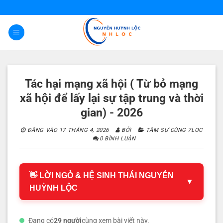
Bỏ
qua
nội
dung
Tác hại mạng xã hội ( Từ bỏ mạng
xã hội để lấy lại sự tập trung và thời
gian) - 2026
ĐĂNG VÀO
17 THÁNG 4, 2026
BỞI
TÂM SỰ CÙNG 7LOC
0 BÌNH LUẬN
👋 LỜI NGỎ & HỆ SINH THÁI NGUYỄN
▼
HUỲNH LỘC
Đang có
29 người
cùng xem bài viết này.